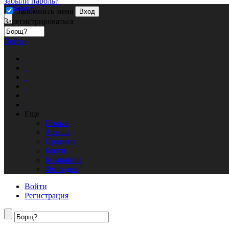
забыли пароль?
Кублог.ру
Запомнить меня
Вход
Зарегистрироваться
Войти
Еще
Новые
Афиша
Проекты
Блоги
Компании
Фото дня
Войти
Регистрация