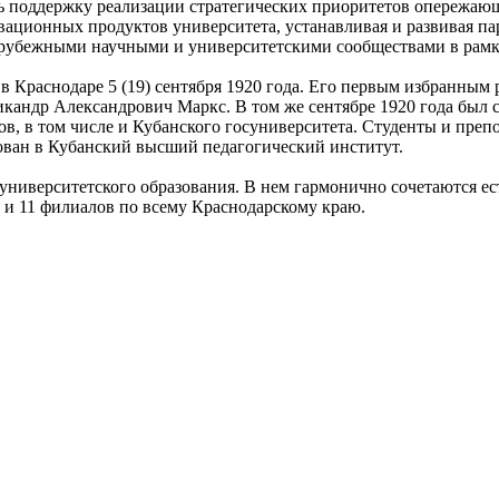
ь поддержку реализации стратегических приоритетов опережающ
ационных продуктов университета, устанавливая и развивая п
рубежными научными и университетскими сообществами в рамк
 Краснодаре 5 (19) сентября 1920 года. Его первым избранным
кандр Александрович Маркс. В том же сентябре 1920 года был 
ов, в том числе и Кубанского госуниверситета. Студенты и пре
ован в Кубанский высший педагогический институт.
университетского образования. В нем гармонично сочетаются е
в и 11 филиалов по всему Краснодарскому краю.