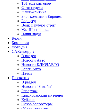
ТоТ еще разговор
Фото недели
Фэшн-критика
Блог компании Европея
Борщеед
Волк с Кублог стрит
Жы-Шы пиши...
Наши люди
Блоги
Компании
Фото дня
CARснодар ↓
В раздел
Новости Авто
Новости КЛЮЧАВТО
Блоги Авто
Пачки
На связи ↓
В раздел
Новости "Билайн"
Репортаж
Краснодарский интернет
Куб.com
Обзор блогосферы
Обзор гаджетов