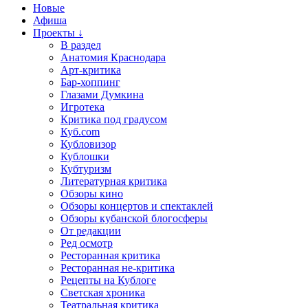
Новые
Афиша
Проекты ↓
В раздел
Анатомия Краснодара
Арт-критика
Бар-хоппинг
Глазами Думкина
Игротека
Критика под градусом
Куб.com
Кубловизор
Кублошки
Кубтуризм
Литературная критика
Обзоры кино
Обзоры концертов и спектаклей
Обзоры кубанской блогосферы
От редакции
Ред осмотр
Ресторанная критика
Ресторанная не-критика
Рецепты на Кублоге
Светская хроника
Театральная критика