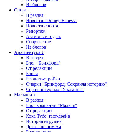
Из блогов
Спорт ↓
В раздел
Новости "Orange Fitness"
Новости спорта
Репортаж
Активный отдых
Снаряжение
Из блогов
Архитектура ↓
В раздел
Блог "Брикфорд"
От редакции
Блоги
Реалити-стройка
Очерки "Брикфорд: Сохраняя историю"
Серия интервью "У камина"
Малыши ↓
В раздел
Блог компании "Малыш"
От редакции
Кока Тубе: тест-драйв
История игрушек
Дети – не помеха
Бизнес-мама