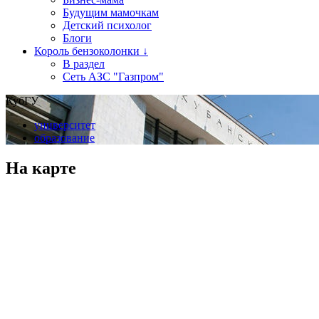
Будущим мамочкам
Детский психолог
Блоги
Король бензоколонки ↓
В раздел
Сеть АЗС "Газпром"
КубГУ
университет
образование
На карте