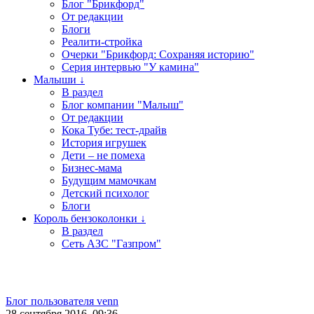
Блог "Брикфорд"
От редакции
Блоги
Реалити-стройка
Очерки "Брикфорд: Сохраняя историю"
Серия интервью "У камина"
Малыши ↓
В раздел
Блог компании "Малыш"
От редакции
Кока Тубе: тест-драйв
История игрушек
Дети – не помеха
Бизнес-мама
Будущим мамочкам
Детский психолог
Блоги
Король бензоколонки ↓
В раздел
Сеть АЗС "Газпром"
Блог пользователя venn
28 сентября 2016, 09:36