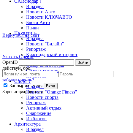
CARснодар ↓
В раздел
Новости Авто
Новости КЛЮЧАВТО
Блоги Авто
Пачки
На связи ↓
Вернуться на сайт
В раздел
Новости "Билайн"
Репортаж
Краснодарский интернет
Указать OpenId
Куб.com
OpenID
Войти
Обзор блогосферы
действуй, бро
Обзор гаджетов
Из блогов
забыли пароль?
Спорт ↓
Запомнить меня
Вход
В раздел
Зарегистрироваться
Новости "Orange Fitness"
Новости спорта
Репортаж
Активный отдых
Снаряжение
Из блогов
Архитектура ↓
В раздел