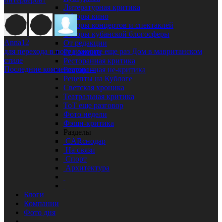
Литературная критика
Обзоры кино
Обзоры концертов и спектаклей
Обзоры кубанской блогосферы
Anna12
От редакции
для перехода в пост нажмите еще раз
Дом в мавританском
Ред осмотр
стиле
Ресторанная критика
Последние комментарии
→
Ресторанная не-критика
Рецепты на Кублоге
Светская хроника
Театральная критика
ТоТ еще разговор
Фото недели
Фэшн-критика
Разделы
CARснодар
На связи
Спорт
Архитектура
Блоги
Компании
Фото дня