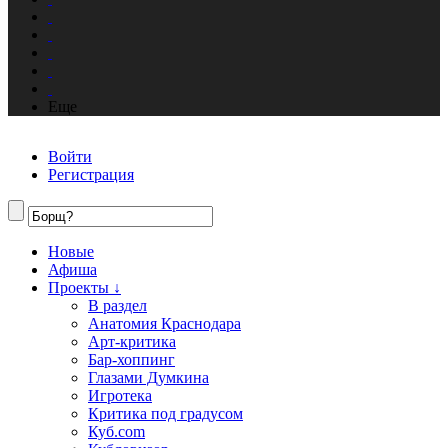
Еще
Войти
Регистрация
Новые
Афиша
Проекты ↓
В раздел
Анатомия Краснодара
Арт-критика
Бар-хоппинг
Глазами Думкина
Игротека
Критика под градусом
Куб.com