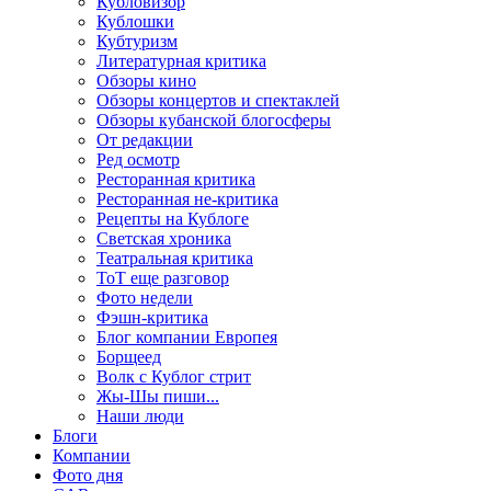
Кубловизор
Кублошки
Кубтуризм
Литературная критика
Обзоры кино
Обзоры концертов и спектаклей
Обзоры кубанской блогосферы
От редакции
Ред осмотр
Ресторанная критика
Ресторанная не-критика
Рецепты на Кублоге
Светская хроника
Театральная критика
ТоТ еще разговор
Фото недели
Фэшн-критика
Блог компании Европея
Борщеед
Волк с Кублог стрит
Жы-Шы пиши...
Наши люди
Блоги
Компании
Фото дня