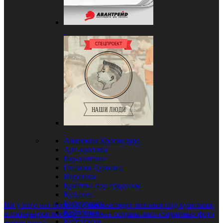
Анатомия Краснодара
Арт-критика
Бар-хоппинг
Глазами Думкина
Игротека
Критика под градусом
Куб.com
Кубловизор
Ни у кого нет фото того как выглядят потолки под куполами,
Кублошки
и интерьеров вообще? А может сохранились старинные фото
Кубтуризм
интерьеров?