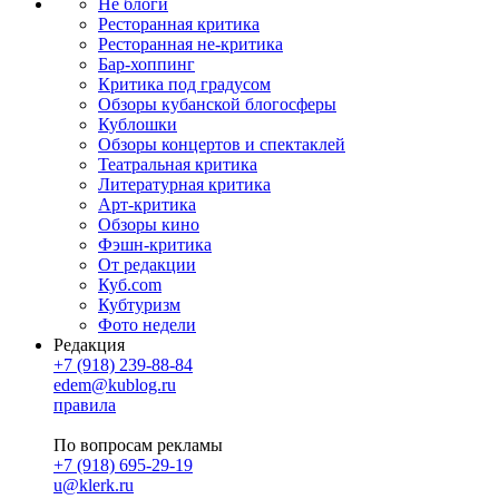
Не блоги
Ресторанная критика
Ресторанная не-критика
Бар-хоппинг
Критика под градусом
Обзоры кубанской блогосферы
Кублошки
Обзоры концертов и спектаклей
Театральная критика
Литературная критика
Арт-критика
Обзоры кино
Фэшн-критика
От редакции
Куб.com
Кубтуризм
Фото недели
Редакция
+7 (918) 239-88-84
edem@kublog.ru
правила
По вопросам рекламы
+7 (918) 695-29-19
u@klerk.ru