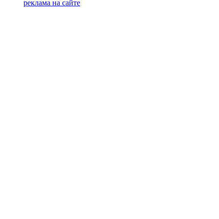
реклама на сайте
PR
Илона Полянская
pr@kublog.ru
Клубок социума
Кублогимн
Демография Кублога
5014 кублогеров
© 2026
Кублог
Кулбог
Клубог
Жлобук
КуолбG
=)
18+
Будь с нами!
Манифест Кублога