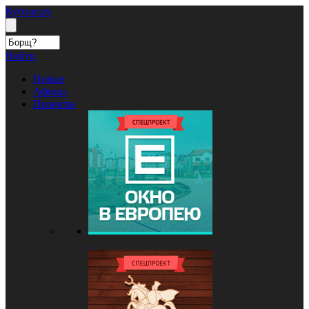
Кублог.ру
Войти
Новые
Афиша
Проекты