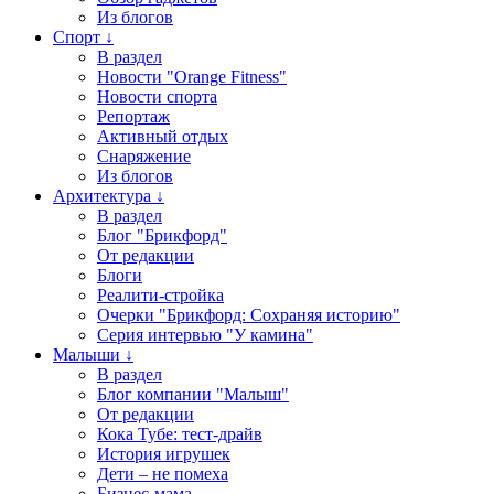
Из блогов
Спорт ↓
В раздел
Новости "Orange Fitness"
Новости спорта
Репортаж
Активный отдых
Снаряжение
Из блогов
Архитектура ↓
В раздел
Блог "Брикфорд"
От редакции
Блоги
Реалити-стройка
Очерки "Брикфорд: Сохраняя историю"
Серия интервью "У камина"
Малыши ↓
В раздел
Блог компании "Малыш"
От редакции
Кока Тубе: тест-драйв
История игрушек
Дети – не помеха
Бизнес-мама