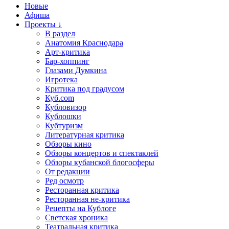
Новые
Афиша
Проекты ↓
В раздел
Анатомия Краснодара
Арт-критика
Бар-хоппинг
Глазами Думкина
Игротека
Критика под градусом
Куб.com
Кубловизор
Кублошки
Кубтуризм
Литературная критика
Обзоры кино
Обзоры концертов и спектаклей
Обзоры кубанской блогосферы
От редакции
Ред осмотр
Ресторанная критика
Ресторанная не-критика
Рецепты на Кублоге
Светская хроника
Театральная критика