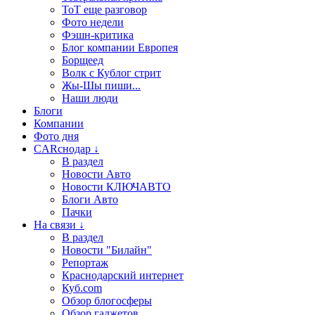
ТоТ еще разговор
Фото недели
Фэшн-критика
Блог компании Европея
Борщеед
Волк с Кублог стрит
Жы-Шы пиши...
Наши люди
Блоги
Компании
Фото дня
CARснодар ↓
В раздел
Новости Авто
Новости КЛЮЧАВТО
Блоги Авто
Пачки
На связи ↓
В раздел
Новости "Билайн"
Репортаж
Краснодарский интернет
Куб.com
Обзор блогосферы
Обзор гаджетов