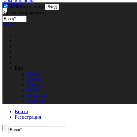
забыли пароль?
Кублог.ру
Запомнить меня
Вход
Зарегистрироваться
Войти
Еще
Новые
Афиша
Проекты
Блоги
Компании
Фото дня
Войти
Регистрация