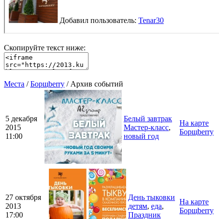
Скопируйте текст ниже:
Места
/
Борщberry
/ Архив событий
5 декабря
Белый завтрак
На карте
2015
Мастер-класс
,
Борщberry
11:00
новый год
27 октября
День тыковки
На карте
2013
детям
,
еда
,
Борщberry
17:00
Праздник