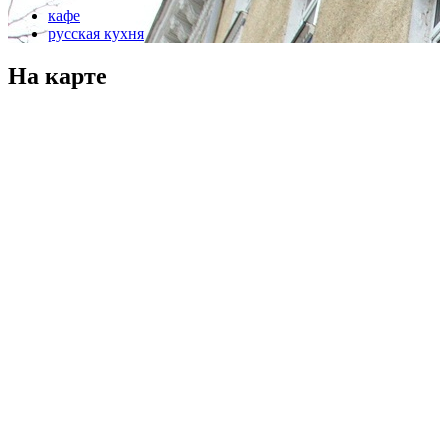
кафе
русская кухня
На карте