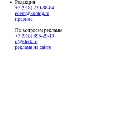
Редакция
+7 (918) 239-88-84
edem@kublog.ru
правила
По вопросам рекламы
+7 (918) 695-29-19
u@klerk.ru
реклама на сайте
PR
Илона Полянская
pr@kublog.ru
Клубок социума
Кублогимн
Демография Кублога
5014 кублогеров
© 2026
Кублог
Кулбог
Клубог
Жлобук