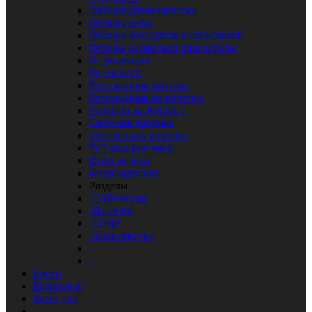
Литературная критика
Обзоры кино
Обзоры концертов и спектаклей
Обзоры кубанской блогосферы
От редакции
Ред осмотр
Ресторанная критика
Ресторанная не-критика
Рецепты на Кублоге
Светская хроника
Театральная критика
ТоТ еще разговор
Фото недели
Фэшн-критика
Разделы
CARснодар
На связи
Спорт
Архитектура
Блоги
Компании
Фото дня