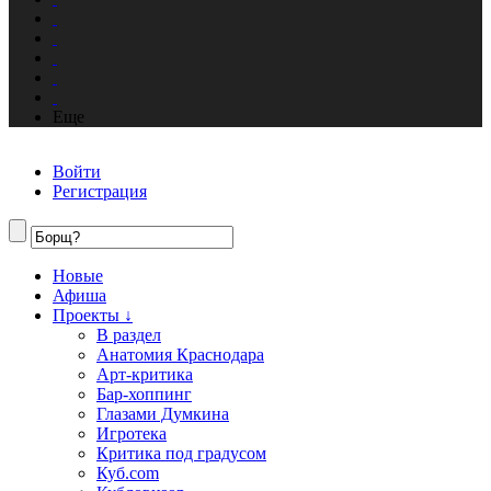
Еще
Войти
Регистрация
Новые
Афиша
Проекты ↓
В раздел
Анатомия Краснодара
Арт-критика
Бар-хоппинг
Глазами Думкина
Игротека
Критика под градусом
Куб.com