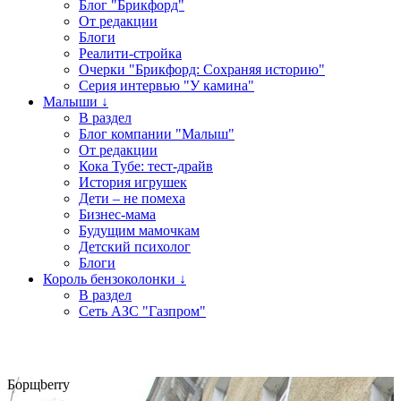
Блог "Брикфорд"
От редакции
Блоги
Реалити-стройка
Очерки "Брикфорд: Сохраняя историю"
Серия интервью "У камина"
Малыши ↓
В раздел
Блог компании "Малыш"
От редакции
Кока Тубе: тест-драйв
История игрушек
Дети – не помеха
Бизнес-мама
Будущим мамочкам
Детский психолог
Блоги
Король бензоколонки ↓
В раздел
Сеть АЗС "Газпром"
Борщberry