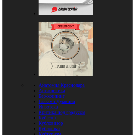
Анатомия Краснодара
Арт-критика
Бар-хоппинг
Глазами Думкина
Игротека
Критика под градусом
Куб.com
Кубловизор
Кублошки
Кубтуризм