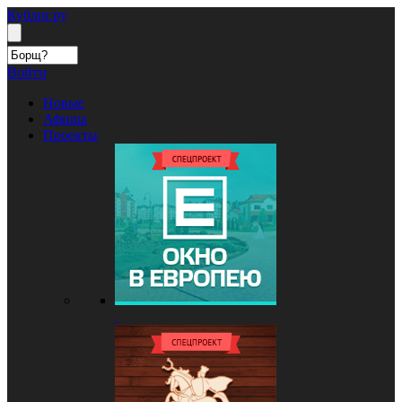
Кублог.ру
Войти
Новые
Афиша
Проекты