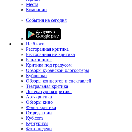
Места
Компании
События на сегодня
Не блоги
Ресторанная критика
Ресторанная не-критика
Бар-хоппинг
Критика под градусом
Обзоры кубанской блогосферы
Кублошки
Обзоры концертов и спектаклей
Театральная критика
Литературная критика
Арт-критика
Обзоры кино
Фэшн-критика
От редакции
Куб.com
Кубтуризм
Фото недели