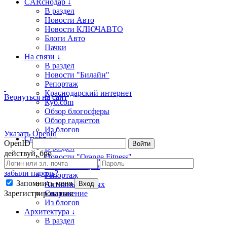
CARснодар ↓
В раздел
Новости Авто
Новости КЛЮЧАВТО
Блоги Авто
Пачки
На связи ↓
В раздел
Новости "Билайн"
Репортаж
Краснодарский интернет
Вернуться на сайт
Куб.com
Обзор блогосферы
Обзор гаджетов
Из блогов
Указать OpenId
Спорт ↓
OpenID
Войти
В раздел
действуй, бро
Новости "Orange Fitness"
Новости спорта
забыли пароль?
Репортаж
Запомнить меня
Активный отдых
Вход
Зарегистрироваться
Снаряжение
Из блогов
Архитектура ↓
В раздел