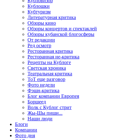
Кубловизор
Кублошки
Кубтуризм
Литературная критика
Обзоры кино
Обзоры концертов и спектаклей
Обзоры кубанской блогосферы
От редакции
Ред осмотр
Ресторанная критика
Ресторанная не-критика
Рецепты на Кублоге
Светская хроника
Театральная критика
ТоТ еще разговор
Фото недели
Фэшн-критика
Блог компании Европея
Борщеед
Волк с Кублог стрит
Жы-Шы пиши...
Наши люди
Блоги
Компании
Фото дня