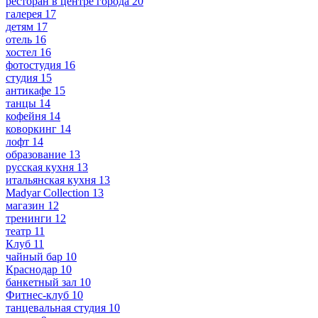
ресторан в центре города
20
галерея
17
детям
17
отель
16
хостел
16
фотостудия
16
студия
15
антикафе
15
танцы
14
кофейня
14
коворкинг
14
лофт
14
образование
13
русская кухня
13
итальянская кухня
13
Madyar Collection
13
магазин
12
тренинги
12
театр
11
Клуб
11
чайный бар
10
Краснодар
10
банкетный зал
10
Фитнес-клуб
10
танцевальная студия
10