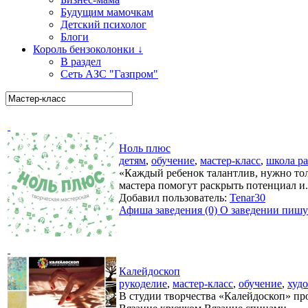
Будущим мамочкам
Детский психолог
Блоги
Король бензоколонки ↓
В раздел
Сеть АЗС "Газпром"
Ноль плюс
детям
,
обучение
,
мастер-класс
,
школа ра
«Каждый ребенок талантлив, нужно тол
мастера помогут раскрыть потенциал и.
Добавил пользователь:
Tenar30
Афиша заведения (0)
О заведении пишут
Калейдоскоп
рукоделие
,
мастер-класс
,
обучение
,
худ
В студии творчества «Калейдоскоп» про