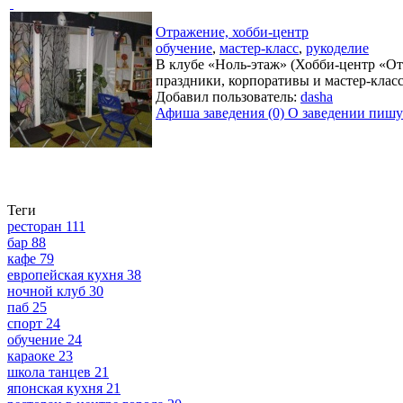
Отражение, хобби-центр
обучение
,
мастер-класс
,
рукоделие
В клубе «Ноль-этаж» (Хобби-центр «От
праздники, корпоративы и мастер-класс
Добавил пользователь:
dasha
Афиша заведения (0)
О заведении пишут
Теги
ресторан
111
бар
88
кафе
79
европейская кухня
38
ночной клуб
30
паб
25
спорт
24
обучение
24
караоке
23
школа танцев
21
японская кухня
21