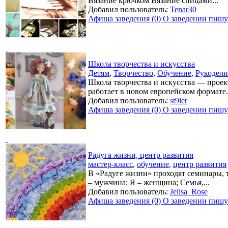
Вязание крючком Вязание спицами...
Добавил пользователь:
Tenar30
Афиша заведения (0)
О заведении пишут
Школа творчества и искусства
Детям
,
Творчество
,
Обучение
,
Рукодели
Школа творчества и искусства — проект
работает в новом европейском формате.
Добавил пользователь:
st9ler
Афиша заведения (0)
О заведении пишут
Радуга жизни, центр развития
мастер-класс
,
обучение
,
центр развития
В «Радуге жизни» проходят семинары, 
– мужчина; Я – женщина; Семья,...
Добавил пользователь:
Jelisa_Rose
Афиша заведения (0)
О заведении пишут