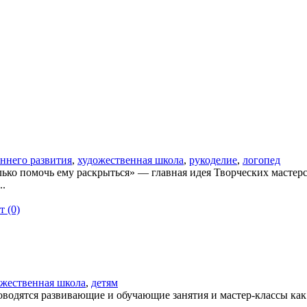
ннего развития
,
художественная школа
,
рукоделие
,
логопед
ько помочь ему раскрыться» — главная идея Творческих масте
..
 (0)
ожественная школа
,
детям
водятся развивающие и обучающие занятия и мастер-классы как дл