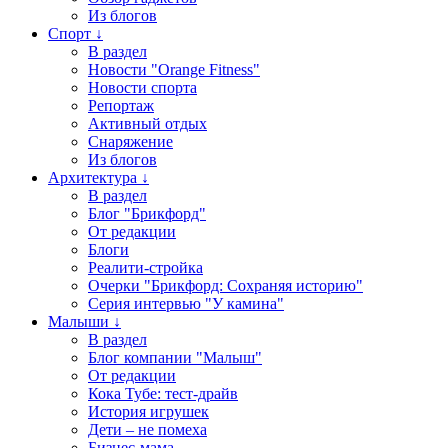
Из блогов
Спорт ↓
В раздел
Новости "Orange Fitness"
Новости спорта
Репортаж
Активный отдых
Снаряжение
Из блогов
Архитектура ↓
В раздел
Блог "Брикфорд"
От редакции
Блоги
Реалити-стройка
Очерки "Брикфорд: Сохраняя историю"
Серия интервью "У камина"
Малыши ↓
В раздел
Блог компании "Малыш"
От редакции
Кока Тубе: тест-драйв
История игрушек
Дети – не помеха
Бизнес-мама