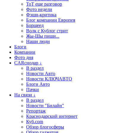
ТоТ еще разговор
Фото недели
Фэшн-критика
Блог компании Европея
Борщеед
Волк с Кублог стрит
Жы-Шы пиши...
Наши люди
Блоги
Компании
Фото дня
CARснодар ↓
В раздел
Новости Авто
Новости КЛЮЧАВТО
Блоги Авто
Пачки
На связи ↓
В раздел
Новости "Билайн"
Репортаж
Краснодарский интернет
Куб.com
Обзор блогосферы
Обзор гаджетов