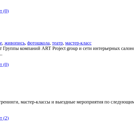
 (0)
е
,
живопись
,
фотошкола
,
театр
,
мастер-класс
 Группы компаний ART Project group и сети интерьерных салоно
..
 (0)
тренинги, мастер-классы и выездные мероприятия по следующим
 (2)