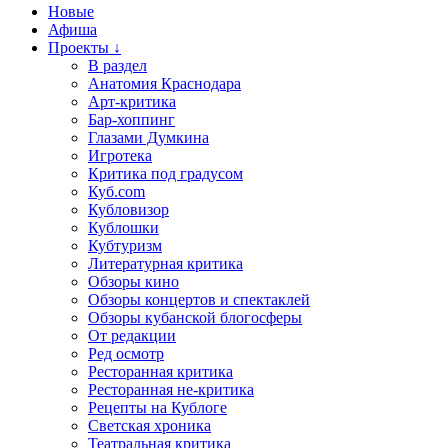
Новые
Афиша
Проекты ↓
В раздел
Анатомия Краснодара
Арт-критика
Бар-хоппинг
Глазами Думкина
Игротека
Критика под градусом
Куб.com
Кубловизор
Кублошки
Кубтуризм
Литературная критика
Обзоры кино
Обзоры концертов и спектаклей
Обзоры кубанской блогосферы
От редакции
Ред осмотр
Ресторанная критика
Ресторанная не-критика
Рецепты на Кублоге
Светская хроника
Театральная критика