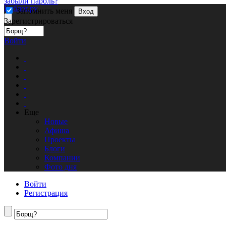
забыли пароль?
Кублог.ру
Запомнить меня
Вход
Зарегистрироваться
Войти
Еще
Новые
Афиша
Проекты
Блоги
Компании
Фото дня
Войти
Регистрация