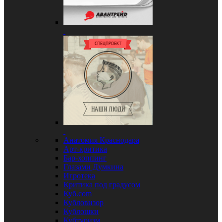
Анатомия Краснодара
Арт-критика
Бар-хоппинг
Глазами Думкина
Игротека
Критика под градусом
Куб.com
Кубловизор
Кублошки
Кубтуризм