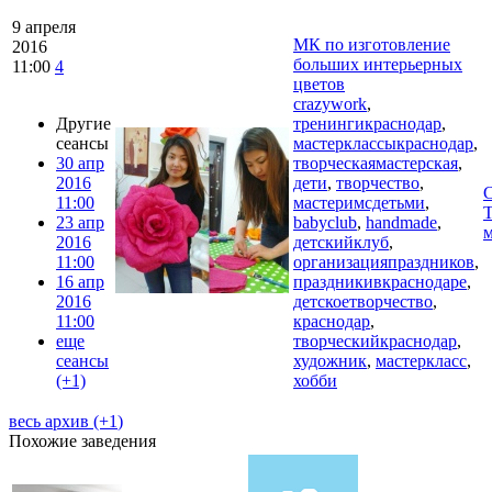
9 апреля
МК по изготовление
2016
больших интерьерных
11:00
4
цветов
crazywork
,
Другие
тренингикраснодар
,
сеансы
мастерклассыкраснодар
,
30 апр
творческаямастерская
,
2016
дети
,
творчество
,
C
11:00
мастеримсдетьми
,
Т
23 апр
babyclub
,
handmade
,
м
2016
детскийклуб
,
11:00
организацияпраздников
,
16 апр
праздникивкраснодаре
,
2016
детскоетворчество
,
11:00
краснодар
,
еще
творческийкраснодар
,
сеансы
художник
,
мастеркласс
,
(+1)
хобби
весь архив (+
1
)
Похожие заведения