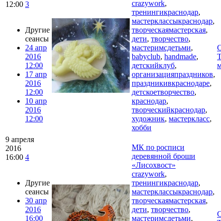
crazywork
,
12:00
3
тренингикраснодар
,
мастерклассыкраснодар
,
Другие
творческаямастерская
,
сеансы
дети
,
творчество
,
24 апр
мастеримсдетьми
,
C
2016
babyclub
,
handmade
,
Т
12:00
детскийклуб
,
м
17 апр
организацияпраздников
,
2016
праздникивкраснодаре
,
12:00
детскоетворчество
,
10 апр
краснодар
,
2016
творческийкраснодар
,
12:00
художник
,
мастеркласс
,
хобби
9 апреля
МК по росписи
2016
деревянной броши
16:00
4
«Лисохвост»
crazywork
,
Другие
тренингикраснодар
,
сеансы
мастерклассыкраснодар
,
30 апр
творческаямастерская
,
2016
дети
,
творчество
,
C
16:00
мастеримсдетьми
,