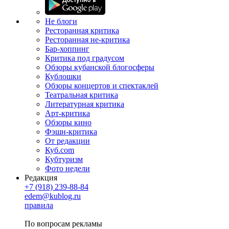
Не блоги
Ресторанная критика
Ресторанная не-критика
Бар-хоппинг
Критика под градусом
Обзоры кубанской блогосферы
Кублошки
Обзоры концертов и спектаклей
Театральная критика
Литературная критика
Арт-критика
Обзоры кино
Фэшн-критика
От редакции
Куб.com
Кубтуризм
Фото недели
Редакция
+7 (918) 239-88-84
edem@kublog.ru
правила
По вопросам рекламы