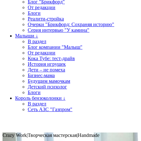
Блог "Брикфорд"
От редакции
Блоги
Реалити-стройка
Очерки "Брикфорд: Сохраняя историю"
Серия интервью "У камина"
Малыши ↓
В раздел
Блог компании "Малыш"
От редакции
Кока Тубе: тест-драйв
История игрушек
Дети – не помеха
Бизнес-мама
Будущим мамочкам
Детский психолог
Блоги
Король бензоколонки ↓
В раздел
Сеть АЗС "Газпром"
Crazy Work|Творческая мастерская|Handmade