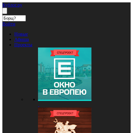
Кублог.ру
Войти
Новые
Афиша
Проекты