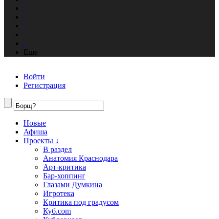
Еще
Войти
Регистрация
Новые
Афиша
Проекты ↓
В раздел
Анатомия Краснодара
Арт-критика
Бар-хоппинг
Глазами Думкина
Игротека
Критика под градусом
Куб.com