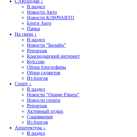
CARснодар ↓
В раздел
Новости Авто
Новости КЛЮЧАВТО
Блоги Авто
Пачки
На связи ↓
В раздел
Новости "Билайн"
Репортаж
Краснодарский интернет
Куб.com
Обзор блогосферы
Обзор гаджетов
Из блогов
Спорт ↓
В раздел
Новости "Orange Fitness"
Новости спорта
Репортаж
Активный отдых
Снаряжение
Из блогов
Архитектура ↓
В раздел