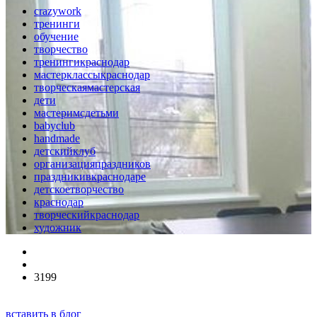
crazywork
тренинги
обучение
творчество
тренингикраснодар
мастерклассыкраснодар
творческаямастерская
дети
мастеримсдетьми
babyclub
handmade
детскийклуб
организацияпраздников
праздникивкраснодаре
детскоетворчество
краснодар
творческийкраснодар
художник
3199
вставить в блог