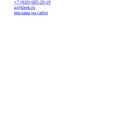
+7 (918) 695-29-19
u@klerk.ru
реклама на сайте
PR
Илона Полянская
pr@kublog.ru
Клубок социума
Кублогимн
Демография Кублога
5014 кублогеров
© 2026
Кублог
Кулбог
Клубог
Жлобук
КуолбG
=)
18+
Будь с нами!
Манифест Кублога