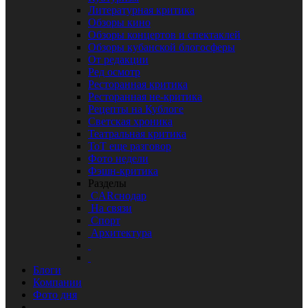
Литературная критика
Обзоры кино
Обзоры концертов и спектаклей
Обзоры кубанской блогосферы
От редакции
Ред осмотр
Ресторанная критика
Ресторанная не-критика
Рецепты на Кублоге
Светская хроника
Театральная критика
ТоТ еще разговор
Фото недели
Фэшн-критика
Разделы
CARснодар
На связи
Спорт
Архитектура
Блоги
Компании
Фото дня