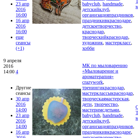
Т
23 апр
babyclub
,
handmade
,
м
2016
детскийклуб
,
16:00
организацияпраздников
,
16 апр
праздникивкраснодаре
,
2016
детскоетворчество
,
16:00
краснодар
,
еще
творческийкраснодар
,
сеансы
художник
,
мастеркласс
,
(+1)
хобби
9 апреля
МК по мыловарению
2016
«Мыловарение и
14:00
4
ароматерапия»
crazywork
,
Другие
тренингикраснодар
,
сеансы
мастерклассыкраснодар
,
30 апр
творческаямастерская
,
2016
дети
,
творчество
,
C
14:00
мастеримсдетьми
,
Т
23 апр
babyclub
,
handmade
,
м
2016
детскийклуб
,
14:00
организацияпраздников
,
16 апр
праздникивкраснодаре
,
2016
детскоетворчество
,