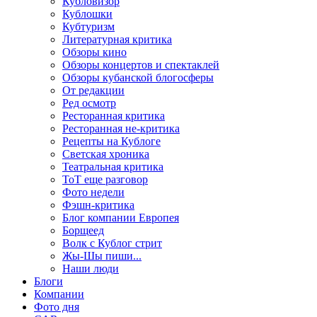
Кубловизор
Кублошки
Кубтуризм
Литературная критика
Обзоры кино
Обзоры концертов и спектаклей
Обзоры кубанской блогосферы
От редакции
Ред осмотр
Ресторанная критика
Ресторанная не-критика
Рецепты на Кублоге
Светская хроника
Театральная критика
ТоТ еще разговор
Фото недели
Фэшн-критика
Блог компании Европея
Борщеед
Волк с Кублог стрит
Жы-Шы пиши...
Наши люди
Блоги
Компании
Фото дня