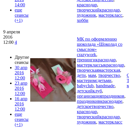
14:00
краснодар
,
еще
творческийкраснодар
,
сеансы
художник
,
мастеркласс
,
(+1)
хобби
9 апреля
2016
МК по оформлению
12:00
4
шоколада «Шоколад со
смыслом»
crazywork
,
Другие
тренингикраснодар
,
сеансы
мастерклассыкраснодар
,
30 апр
творческаямастерская
,
2016
дети
,
мам
,
творчество
,
C
12:00
мастеримсдетьми
,
Т
23 апр
babyclub
,
handmade
,
м
2016
детскийклуб
,
12:00
организацияпраздников
,
16 апр
праздникивкраснодаре
,
2016
детскоетворчество
,
12:00
краснодар
,
еще
творческийкраснодар
,
сеансы
художник
,
мастеркласс
(+1)