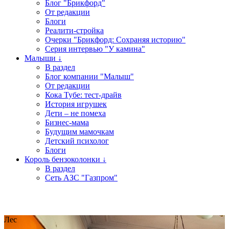
Блог "Брикфорд"
От редакции
Блоги
Реалити-стройка
Очерки "Брикфорд: Сохраняя историю"
Серия интервью "У камина"
Малыши ↓
В раздел
Блог компании "Малыш"
От редакции
Кока Тубе: тест-драйв
История игрушек
Дети – не помеха
Бизнес-мама
Будущим мамочкам
Детский психолог
Блоги
Король бензоколонки ↓
В раздел
Сеть АЗС "Газпром"
Лес