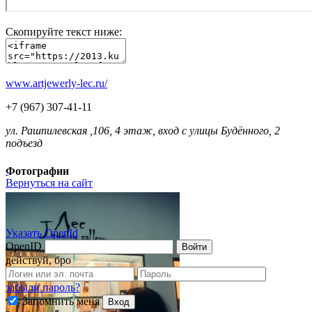
Скопируйте текст ниже:
www.artjewerly-lec.ru/
+7 (967) 307-41-11
ул. Рашпилевская ,106, 4 этаж, вход с улицы Будённого, 2
подъезд
Фотографии
Вернуться на сайт
Указать OpenId
OpenID
Войти
действуй, бро
забыли пароль?
Запомнить меня
Вход