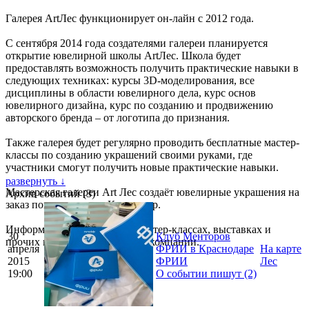
Галерея ArtЛес функционирует он-лайн с 2012 года.
С сентября 2014 года создателями галереи планируется
открытие ювелирной школы ArtЛес. Школа будет
предоставлять возможность получить практические навыки в
следующих техниках: курсы 3D-моделирования, все
дисциплины в области ювелирного дела, курс основ
ювелирного дизайна, курс по созданию и продвижению
авторского бренда – от логотипа до признания.
Также галерея будет регулярно проводить бесплатные мастер-
классы по созданию украшений своими руками, где
участники смогут получить новые практические навыки.
развернуть ↓
Мастерская галереи Art Лес создаёт ювелирные украшения на
Архив событий (3)
заказ пока только в г. Краснодар.
Информация о бесплатных мастер-классах, выставках и
30
Клуб Менторов
прочих мероприятиях в блоге компании.
апреля
ФРИИ в Краснодаре
На карте
2015
ФРИИ
Лес
19:00
О событии пишут (2)