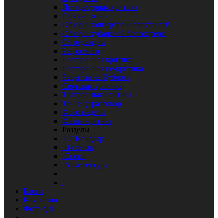
Литературная критика
Обзоры кино
Обзоры концертов и спектаклей
Обзоры кубанской блогосферы
От редакции
Ред осмотр
Ресторанная критика
Ресторанная не-критика
Рецепты на Кублоге
Светская хроника
Театральная критика
ТоТ еще разговор
Фото недели
Фэшн-критика
Разделы
CARснодар
На связи
Спорт
Архитектура
Блоги
Компании
Фото дня