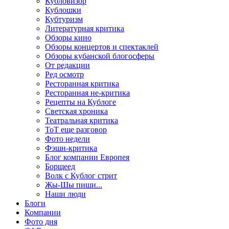
Кубловизор
Кублошки
Кубтуризм
Литературная критика
Обзоры кино
Обзоры концертов и спектаклей
Обзоры кубанской блогосферы
От редакции
Ред осмотр
Ресторанная критика
Ресторанная не-критика
Рецепты на Кублоге
Светская хроника
Театральная критика
ТоТ еще разговор
Фото недели
Фэшн-критика
Блог компании Европея
Борщеед
Волк с Кублог стрит
Жы-Шы пиши...
Наши люди
Блоги
Компании
Фото дня