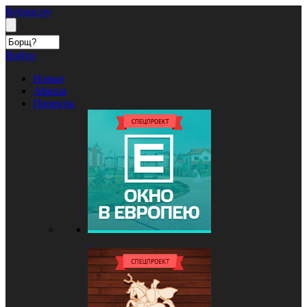
Кублог.ру
Войти
Новые
Афиша
Проекты