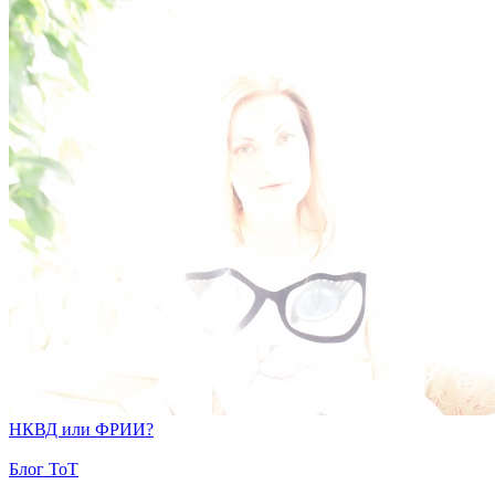
НКВД или ФРИИ?
Блог ToT