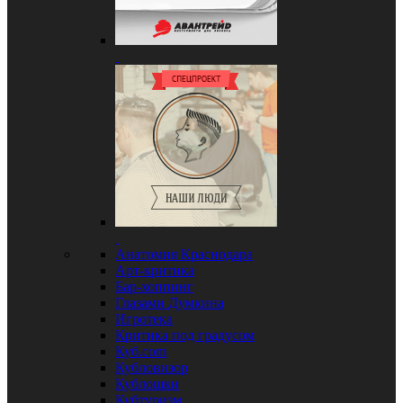
Анатомия Краснодара
Арт-критика
Бар-хоппинг
Глазами Думкина
Игротека
Критика под градусом
Куб.com
Кубловизор
Кублошки
Кубтуризм