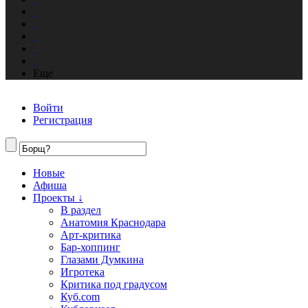
Еще
Войти
Регистрация
Новые
Афиша
Проекты ↓
В раздел
Анатомия Краснодара
Арт-критика
Бар-хоппинг
Глазами Думкина
Игротека
Критика под градусом
Куб.com