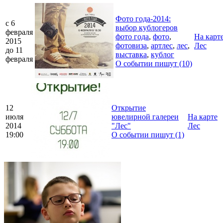
Фото года-2014:
c 6
выбор кублогеров
февраля
фото года
,
фото
,
На карт
2015
фотовиза
,
артлес
,
лес
,
Лес
до 11
выставка
,
кублог
февраля
О событии пишут (10)
12
Открытие
июля
ювелирной галереи
На карте
2014
"Лес"
Лес
19:00
О событии пишут (1)