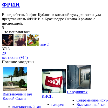
ФРИИ
В поднебесный офис Кублога в кожаной тужурке заглянула
представитель ФРИИИ в Краснодаре Оксана Хромова с
инспекцией.
5
Это понравилось
еще
2
3713
20
все посты (+
14
)
Похожие заведения
На куличках
Выставочный зал
КИСИ
Боевой Славы
Современное иску
галерея
Выставочный зал
выставочный зал