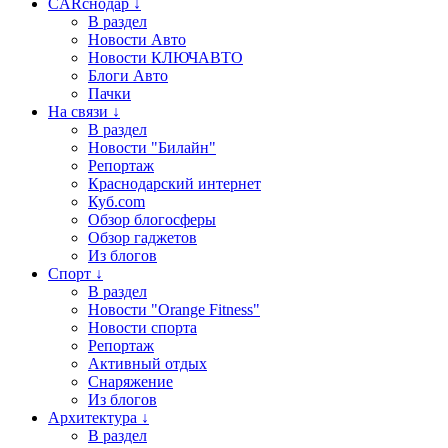
CARснодар ↓
В раздел
Новости Авто
Новости КЛЮЧАВТО
Блоги Авто
Пачки
На связи ↓
В раздел
Новости "Билайн"
Репортаж
Краснодарский интернет
Куб.com
Обзор блогосферы
Обзор гаджетов
Из блогов
Спорт ↓
В раздел
Новости "Orange Fitness"
Новости спорта
Репортаж
Активный отдых
Снаряжение
Из блогов
Архитектура ↓
В раздел