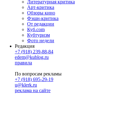
Литературная критика
Арт-критика
Обзоры кино
Фэшн-критика
От редакции
Куб.com
Кубтуризм
Фото недели
Редакция
+7 (918) 239-88-84
edem@kublog.ru
правила
По вопросам рекламы
+7 (918) 695-29-19
u@klerk.ru
реклама на сайте
PR
Илона Полянская
pr@kublog.ru
Клубок социума
Кублогимн
Демография Кублога