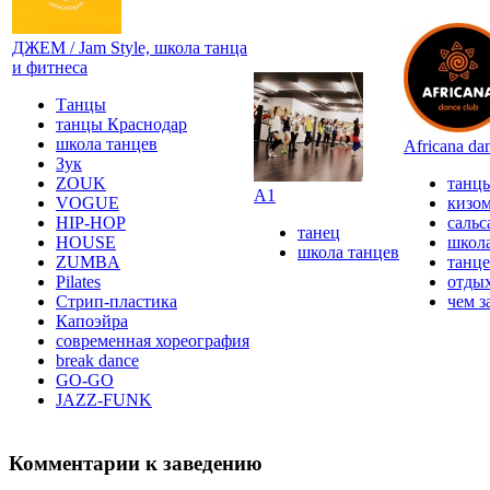
ДЖЕМ / Jam Style, школа танца
и фитнеса
Танцы
танцы Краснодар
школа танцев
Africana da
Зук
ZOUK
танц
А1
VOGUE
кизо
HIP-HOP
сальс
танец
HOUSE
школа
школа танцев
ZUMBA
танце
Pilates
отды
Стрип-пластика
чем з
Капоэйра
современная хореография
break dance
GO-GO
JAZZ-FUNK
Комментарии к заведению