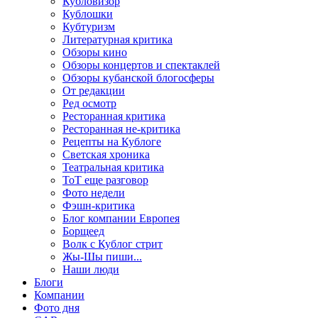
Кубловизор
Кублошки
Кубтуризм
Литературная критика
Обзоры кино
Обзоры концертов и спектаклей
Обзоры кубанской блогосферы
От редакции
Ред осмотр
Ресторанная критика
Ресторанная не-критика
Рецепты на Кублоге
Светская хроника
Театральная критика
ТоТ еще разговор
Фото недели
Фэшн-критика
Блог компании Европея
Борщеед
Волк с Кублог стрит
Жы-Шы пиши...
Наши люди
Блоги
Компании
Фото дня