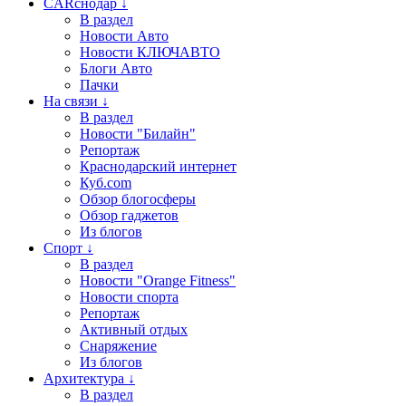
CARснодар ↓
В раздел
Новости Авто
Новости КЛЮЧАВТО
Блоги Авто
Пачки
На связи ↓
В раздел
Новости "Билайн"
Репортаж
Краснодарский интернет
Куб.com
Обзор блогосферы
Обзор гаджетов
Из блогов
Спорт ↓
В раздел
Новости "Orange Fitness"
Новости спорта
Репортаж
Активный отдых
Снаряжение
Из блогов
Архитектура ↓
В раздел