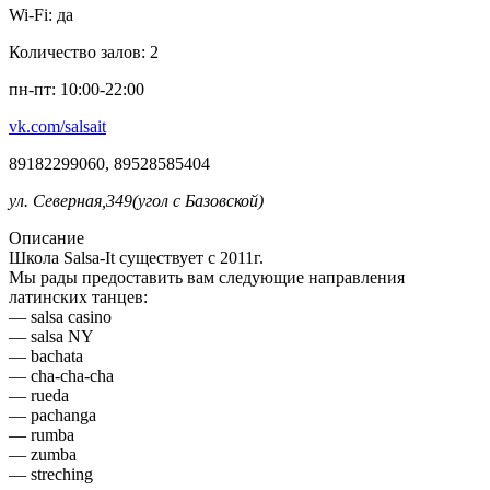
Wi-Fi:
да
Количество залов:
2
пн-пт: 10:00-22:00
vk.com/salsait
89182299060, 89528585404
ул. Северная,349(угол с Базовской)
Описание
Школа Salsa-It существует с 2011г.
Мы рады предоставить вам следующие направления
латинских танцев:
— salsa casino
— salsa NY
— bachata
— cha-cha-cha
— rueda
— pachanga
— rumba
— zumba
— streching