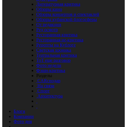
Литературная критика
Обзоры кино
Обзоры концертов и спектаклей
Обзоры кубанской блогосферы
От редакции
Ред осмотр
Ресторанная критика
Ресторанная не-критика
Рецепты на Кублоге
Светская хроника
Театральная критика
ТоТ еще разговор
Фото недели
Фэшн-критика
Разделы
CARснодар
На связи
Спорт
Архитектура
Блоги
Компании
Фото дня