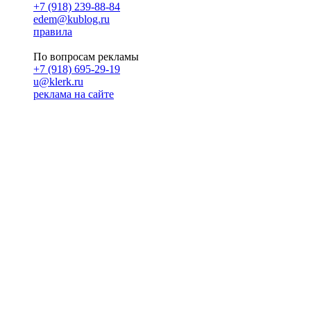
+7 (918) 239-88-84
edem@kublog.ru
правила
По вопросам рекламы
+7 (918) 695-29-19
u@klerk.ru
реклама на сайте
PR
Илона Полянская
pr@kublog.ru
Клубок социума
Кублогимн
Демография Кублога
5014 кублогеров
© 2026
Кублог
Кулбог
Клубог
Жлобук
КуолбG