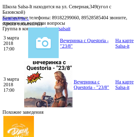
Школа Salsa-It находится на ул. Северная,349(угол с
Базовской)
Контактные телефоны: 89182299060, 89528585404 звоните,
развернуть ↓
ответим на все ваши вопросы
Архив событий (2)
Группа в контакте:
vk.com/salsait
3 марта
Вечеринка с Questoria -
На карте
2018
"23/8"
Salsa-it
17:00
3 марта
Вечеринка с
На карте
2018
Questoria - "23/8"
Salsa-it
17:00
Похожие заведения