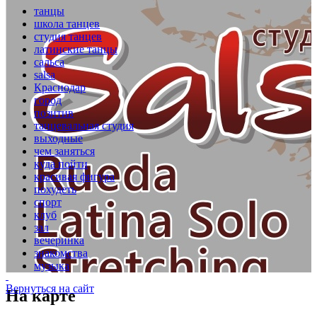
танцы
школа танцев
студия танцев
латинские танцы
сальса
salsa
Краснодар
город
позитив
танцевальная студия
выходные
чем заняться
куда пойти
красивая фигура
похудеть
спорт
клуб
зал
вечеринка
знакомства
музыка
Вернуться на сайт
На карте