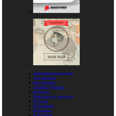
Анатомия Краснодара
Арт-критика
Бар-хоппинг
Глазами Думкина
Игротека
Критика под градусом
Куб.com
Кубловизор
Кублошки
Кубтуризм