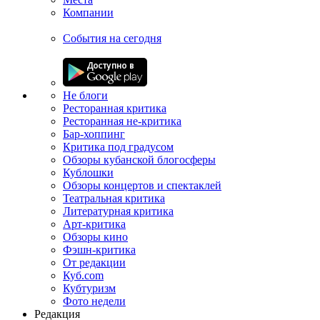
Компании
События на сегодня
Не блоги
Ресторанная критика
Ресторанная не-критика
Бар-хоппинг
Критика под градусом
Обзоры кубанской блогосферы
Кублошки
Обзоры концертов и спектаклей
Театральная критика
Литературная критика
Арт-критика
Обзоры кино
Фэшн-критика
От редакции
Куб.com
Кубтуризм
Фото недели
Редакция