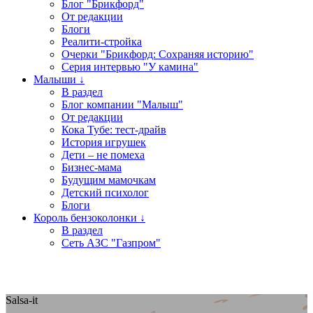
Блог "Брикфорд"
От редакции
Блоги
Реалити-стройка
Очерки "Брикфорд: Сохраняя историю"
Серия интервью "У камина"
Малыши ↓
В раздел
Блог компании "Малыш"
От редакции
Кока Тубе: тест-драйв
История игрушек
Дети – не помеха
Бизнес-мама
Будущим мамочкам
Детский психолог
Блоги
Король бензоколонки ↓
В раздел
Сеть АЗС "Газпром"
Salsa-it