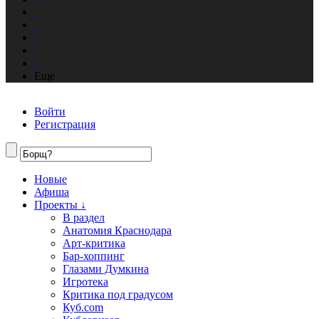
Еще
Войти
Регистрация
Новые
Афиша
Проекты ↓
В раздел
Анатомия Краснодара
Арт-критика
Бар-хоппинг
Глазами Думкина
Игротека
Критика под градусом
Куб.com