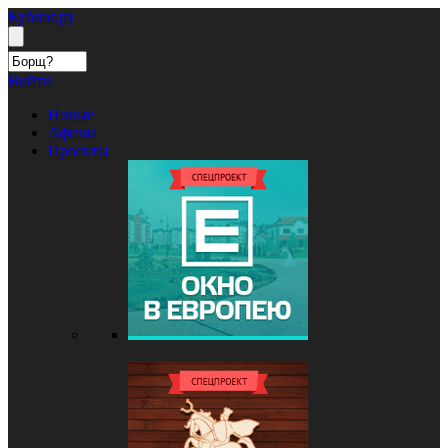
Кублог.ру
Войти
Новые
Афиша
Проекты