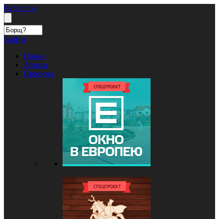
Кублог.ру
Войти
Новые
Афиша
Проекты