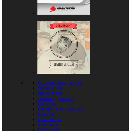
Анатомия Краснодара
Арт-критика
Бар-хоппинг
Глазами Думкина
Игротека
Критика под градусом
Куб.com
Кубловизор
Кублошки
Кубтуризм