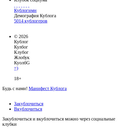
Кублогимн
Демография Кублога
5014 кублогеров
© 2026
Кублог
Кулбог
Клубог
Жлобук
КуолбG
=)
18+
Будь с нами!
Манифест Кублога
Закублочиться
Вкублочиться
Закублочиться и вкублочиться можно через социальные
клубки