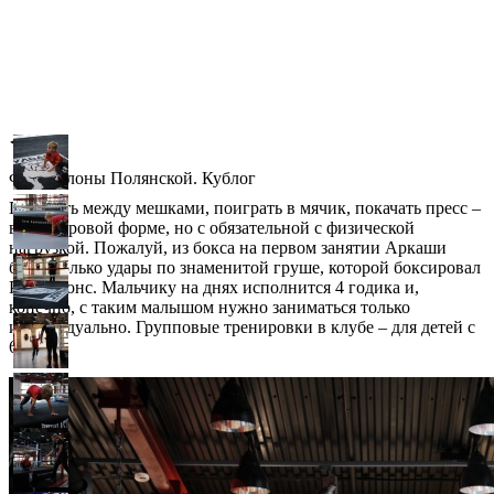
◀
▶
Фото Илоны Полянской. Кублог
Побегать между мешками, поиграть в мячик, покачать пресс –
все в игровой форме, но с обязательной с физической
нагрузкой. Пожалуй, из бокса на первом занятии Аркаши
были только удары по знаменитой груше, которой боксировал
Рой Джонс. Мальчику на днях исполнится 4 годика и,
конечно, с таким малышом нужно заниматься только
индивидуально. Групповые тренировки в клубе – для детей с
6 лет.