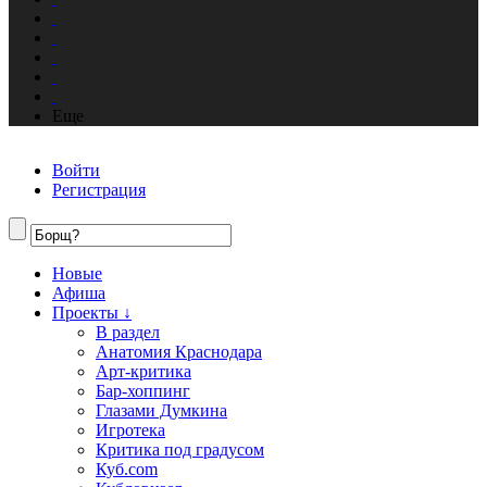
Еще
Войти
Регистрация
Новые
Афиша
Проекты ↓
В раздел
Анатомия Краснодара
Арт-критика
Бар-хоппинг
Глазами Думкина
Игротека
Критика под градусом
Куб.com