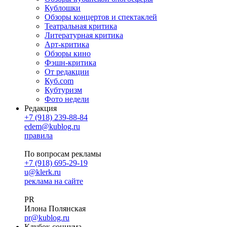
Кублошки
Обзоры концертов и спектаклей
Театральная критика
Литературная критика
Арт-критика
Обзоры кино
Фэшн-критика
От редакции
Куб.com
Кубтуризм
Фото недели
Редакция
+7 (918) 239-88-84
edem@kublog.ru
правила
По вопросам рекламы
+7 (918) 695-29-19
u@klerk.ru
реклама на сайте
PR
Илона Полянская
pr@kublog.ru
Клубок социума