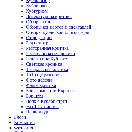
Кубловизор
Кублошки
Кубтуризм
Литературная критика
Обзоры кино
Обзоры концертов и спектаклей
Обзоры кубанской блогосферы
От редакции
Ред осмотр
Ресторанная критика
Ресторанная не-критика
Рецепты на Кублоге
Светская хроника
Театральная критика
ТоТ еще разговор
Фото недели
Фэшн-критика
Блог компании Европея
Борщеед
Волк с Кублог стрит
Жы-Шы пиши...
Наши люди
Блоги
Компании
Фото дня