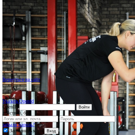
Вернуться на сайт
Указать OpenId
OpenID
Войти
действуй, бро
забыли пароль?
Запомнить меня
Вход