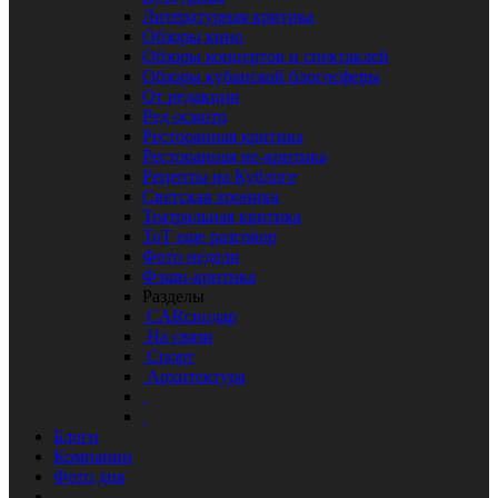
Литературная критика
Обзоры кино
Обзоры концертов и спектаклей
Обзоры кубанской блогосферы
От редакции
Ред осмотр
Ресторанная критика
Ресторанная не-критика
Рецепты на Кублоге
Светская хроника
Театральная критика
ТоТ еще разговор
Фото недели
Фэшн-критика
Разделы
CARснодар
На связи
Спорт
Архитектура
Блоги
Компании
Фото дня