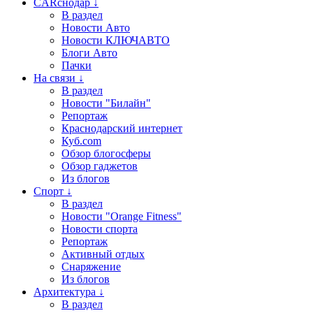
CARснодар ↓
В раздел
Новости Авто
Новости КЛЮЧАВТО
Блоги Авто
Пачки
На связи ↓
В раздел
Новости "Билайн"
Репортаж
Краснодарский интернет
Куб.com
Обзор блогосферы
Обзор гаджетов
Из блогов
Спорт ↓
В раздел
Новости "Orange Fitness"
Новости спорта
Репортаж
Активный отдых
Снаряжение
Из блогов
Архитектура ↓
В раздел