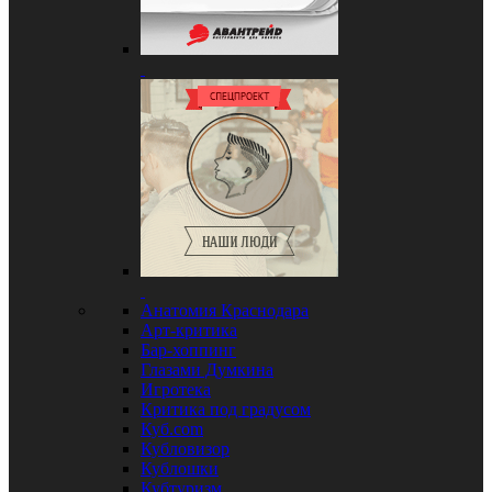
Анатомия Краснодара
Арт-критика
Бар-хоппинг
Глазами Думкина
Игротека
Критика под градусом
Куб.com
Кубловизор
Кублошки
Кубтуризм