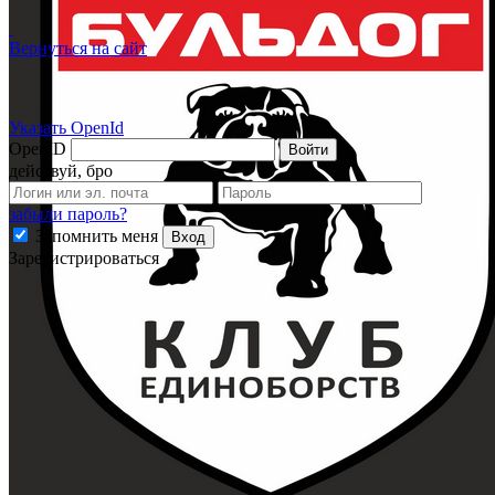
Вернуться на сайт
Указать OpenId
OpenID
Войти
действуй, бро
забыли пароль?
Запомнить меня
Вход
Зарегистрироваться