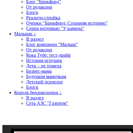
Блог "Брикфорд"
От редакции
Блоги
Реалити-стройка
Очерки "Брикфорд: Сохраняя историю"
Серия интервью "У камина"
Малыши ↓
В раздел
Блог компании "Малыш"
От редакции
Кока Тубе: тест-драйв
История игрушек
Дети – не помеха
Бизнес-мама
Будущим мамочкам
Детский психолог
Блоги
Король бензоколонки ↓
В раздел
Сеть АЗС "Газпром"