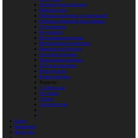
Литературная критика
Обзоры кино
Обзоры концертов и спектаклей
Обзоры кубанской блогосферы
От редакции
Ред осмотр
Ресторанная критика
Ресторанная не-критика
Рецепты на Кублоге
Светская хроника
Театральная критика
ТоТ еще разговор
Фото недели
Фэшн-критика
Разделы
CARснодар
На связи
Спорт
Архитектура
Блоги
Компании
Фото дня