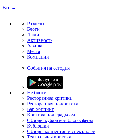
Все →
Разделы
Блоги
Люди
Активность
Афиша
Места
Компании
События на сегодня
Не блоги
Ресторанная критика
Ресторанная не-критика
Бар-хоппинг
Критика под градусом
Обзоры кубанской блогосферы
Кублошки
Обзоры концертов и спектаклей
Театральная критика