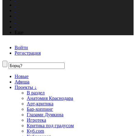
Еще
Войти
Регистрация
Новые
Афиша
Проекты ↓
В раздел
Анатомия Краснодара
Арт-критика
Бар-хоппинг
Глазами Думкина
Игротека
Критика под градусом
Куб.com