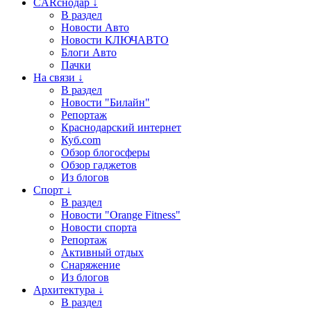
CARснодар ↓
В раздел
Новости Авто
Новости КЛЮЧАВТО
Блоги Авто
Пачки
На связи ↓
В раздел
Новости "Билайн"
Репортаж
Краснодарский интернет
Куб.com
Обзор блогосферы
Обзор гаджетов
Из блогов
Спорт ↓
В раздел
Новости "Orange Fitness"
Новости спорта
Репортаж
Активный отдых
Снаряжение
Из блогов
Архитектура ↓
В раздел