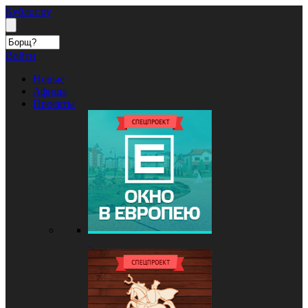
Кублог.ру
Войти
Новые
Афиша
Проекты