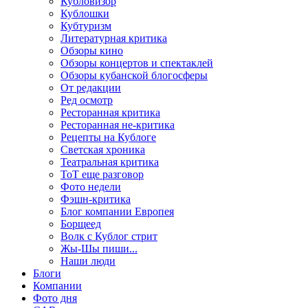
Кубловизор
Кублошки
Кубтуризм
Литературная критика
Обзоры кино
Обзоры концертов и спектаклей
Обзоры кубанской блогосферы
От редакции
Ред осмотр
Ресторанная критика
Ресторанная не-критика
Рецепты на Кублоге
Светская хроника
Театральная критика
ТоТ еще разговор
Фото недели
Фэшн-критика
Блог компании Европея
Борщеед
Волк с Кублог стрит
Жы-Шы пиши...
Наши люди
Блоги
Компании
Фото дня