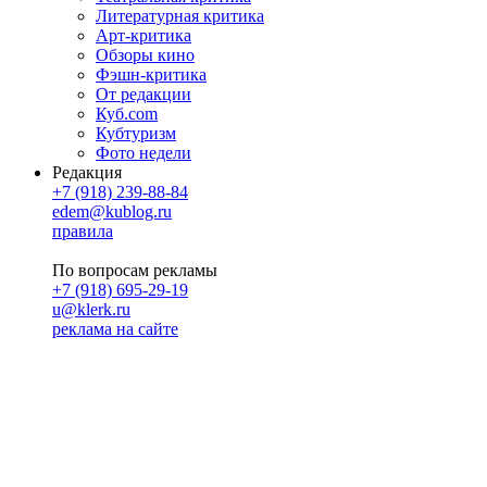
Литературная критика
Арт-критика
Обзоры кино
Фэшн-критика
От редакции
Куб.com
Кубтуризм
Фото недели
Редакция
+7 (918) 239-88-84
edem@kublog.ru
правила
По вопросам рекламы
+7 (918) 695-29-19
u@klerk.ru
реклама на сайте
PR
Илона Полянская
pr@kublog.ru
Клубок социума
Кублогимн
Демография Кублога