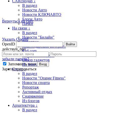
CARснодар ↓
В раздел
Новости Авто
Новости КЛЮЧАВТО
Блоги Авто
Вернуться на сайт
Пачки
На связи ↓
В раздел
Новости "Билайн"
Указать OpenId
Репортаж
OpenID
Войти
Краснодарский интернет
действуй, бро
Куб.com
Обзор блогосферы
забыли пароль?
Обзор гаджетов
Запомнить меня
Из блогов
Вход
Зарегистрироваться
Спорт ↓
В раздел
Новости "Orange Fitness"
Новости спорта
Репортаж
Активный отдых
Снаряжение
Из блогов
Архитектура ↓
В раздел