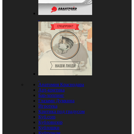
Анатомия Краснодара
Арт-критика
Бар-хоппинг
Глазами Думкина
Игротека
Критика под градусом
Куб.com
Кубловизор
Кублошки
Кубтуризм