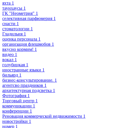
яхта
1
таунхаусы
1
ГК "Неометрия"
1
селективная парфюмерия
1
снасти
1
стоматологии
1
Гладильня
1
оценка персонала
1
организация флешмобов
1
вкусно кормим!
1
видео
1
вокал
1
голубицкая
1
иностранные языки
1
бильярд
1
бизнес-консультирование.
1
агентсво праздников
1
архитектурная подсветка
1
Фотография
1
Торговый центр
1
коммуникации
1
конференции
1
Реновация коммерческой недвижимости
1
новостройки
1
номер
1