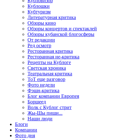
Кубловизор
Кублошки
Кубтуризм
Литературная критика
Обзоры кино
Обзоры концертов и спектаклей
Обзоры кубанской блогосферы
От редакции
Ред осмотр
Ресторанная критика
Ресторанная не-критика
Рецепты на Кублоге
Светская хроника
Театральная критика
ТоТ еще разговор
Фото недели
Фэшн-критика
Блог компании Европея
Борщеед
Волк с Кублог стрит
Жы-Шы пиши...
Наши люди
Блоги
Компании
Фото дня