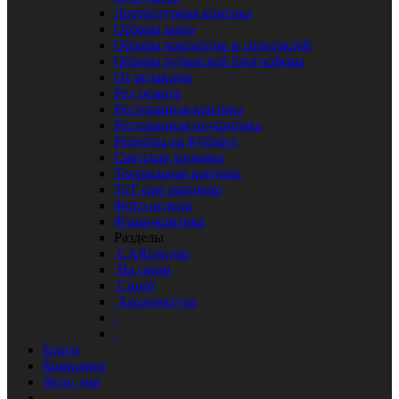
Литературная критика
Обзоры кино
Обзоры концертов и спектаклей
Обзоры кубанской блогосферы
От редакции
Ред осмотр
Ресторанная критика
Ресторанная не-критика
Рецепты на Кублоге
Светская хроника
Театральная критика
ТоТ еще разговор
Фото недели
Фэшн-критика
Разделы
CARснодар
На связи
Спорт
Архитектура
Блоги
Компании
Фото дня