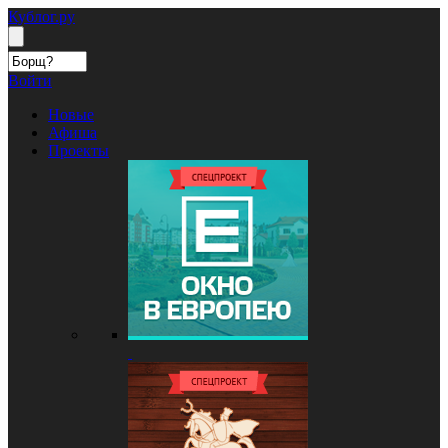
Кублог.ру
Войти
Новые
Афиша
Проекты