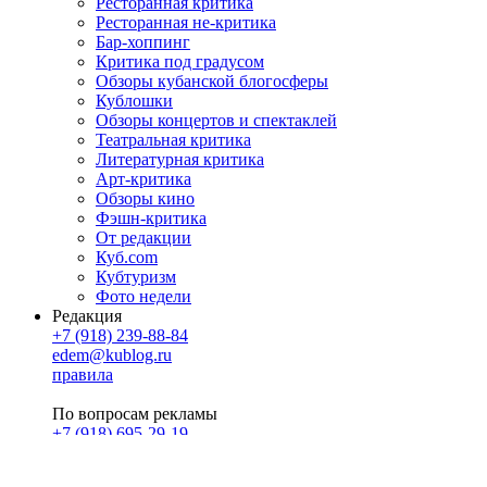
Ресторанная критика
Ресторанная не-критика
Бар-хоппинг
Критика под градусом
Обзоры кубанской блогосферы
Кублошки
Обзоры концертов и спектаклей
Театральная критика
Литературная критика
Арт-критика
Обзоры кино
Фэшн-критика
От редакции
Куб.com
Кубтуризм
Фото недели
Редакция
+7 (918) 239-88-84
edem@kublog.ru
правила
По вопросам рекламы
+7 (918) 695-29-19
u@klerk.ru
реклама на сайте