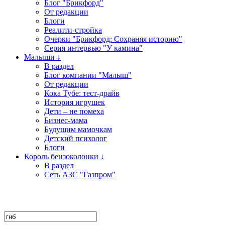
Блог "Брикфорд"
От редакции
Блоги
Реалити-стройка
Очерки "Брикфорд: Сохраняя историю"
Серия интервью "У камина"
Малыши ↓
В раздел
Блог компании "Малыш"
От редакции
Кока Тубе: тест-драйв
История игрушек
Дети – не помеха
Бизнес-мама
Будущим мамочкам
Детский психолог
Блоги
Король бензоколонки ↓
В раздел
Сеть АЗС "Газпром"