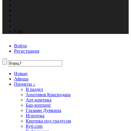
Еще
Войти
Регистрация
Новые
Афиша
Проекты ↓
В раздел
Анатомия Краснодара
Арт-критика
Бар-хоппинг
Глазами Думкина
Игротека
Критика под градусом
Куб.com