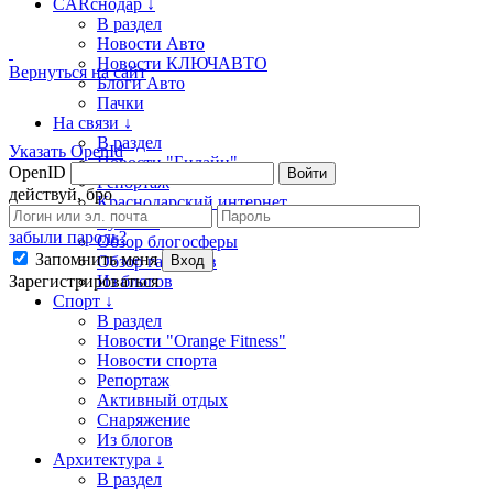
CARснодар ↓
В раздел
Новости Авто
Новости КЛЮЧАВТО
Вернуться на сайт
Блоги Авто
Пачки
На связи ↓
В раздел
Указать OpenId
Новости "Билайн"
OpenID
Войти
Репортаж
действуй, бро
Краснодарский интернет
Куб.com
забыли пароль?
Обзор блогосферы
Запомнить меня
Обзор гаджетов
Вход
Зарегистрироваться
Из блогов
Спорт ↓
В раздел
Новости "Orange Fitness"
Новости спорта
Репортаж
Активный отдых
Снаряжение
Из блогов
Архитектура ↓
В раздел