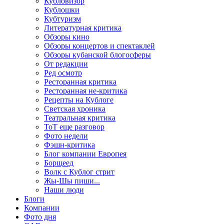
Кубловизор
Кублошки
Кубтуризм
Литературная критика
Обзоры кино
Обзоры концертов и спектаклей
Обзоры кубанской блогосферы
От редакции
Ред осмотр
Ресторанная критика
Ресторанная не-критика
Рецепты на Кублоге
Светская хроника
Театральная критика
ТоТ еще разговор
Фото недели
Фэшн-критика
Блог компании Европея
Борщеед
Волк с Кублог стрит
Жы-Шы пиши...
Наши люди
Блоги
Компании
Фото дня