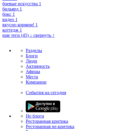
боевые искусства
1
бильярд
1
бокс
1
видео
1
вкусно кормим!
1
коттедж
1
еще теги (45) ↓
свернуть ↑
Разделы
Блоги
Люди
Активность
Афиша
Места
Компании
События на сегодня
Не блоги
Ресторанная критика
Ресторанная не-критика