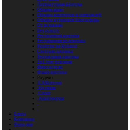
Литературная критика
Обзоры кино
Обзоры концертов и спектаклей
Обзоры кубанской блогосферы
От редакции
Ред осмотр
Ресторанная критика
Ресторанная не-критика
Рецепты на Кублоге
Светская хроника
Театральная критика
ТоТ еще разговор
Фото недели
Фэшн-критика
Разделы
CARснодар
На связи
Спорт
Архитектура
Блоги
Компании
Фото дня