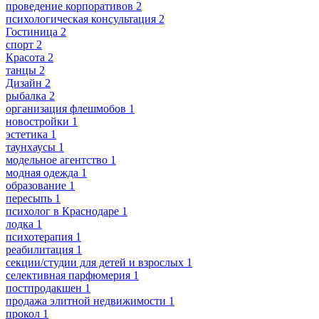
проведение корпоративов
2
психологическая консультация
2
Гостиница
2
спорт
2
Красота
2
танцы
2
Дизайн
2
рыбалка
2
организация флешмобов
1
новостройки
1
эстетика
1
таунхаусы
1
модельное агентство
1
модная одежда
1
образование
1
пересыпь
1
психолог в Краснодаре
1
лодка
1
психотерапия
1
реабилитация
1
секции/студии для детей и взрослых
1
селективная парфюмерия
1
постпродакшен
1
продажа элитной недвижимости
1
прокол
1