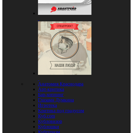
Анатомия Краснодара
Арт-критика
Бар-хоппинг
Глазами Думкина
Игротека
Критика под градусом
Куб.com
Кубловизор
Кублошки
Кубтуризм