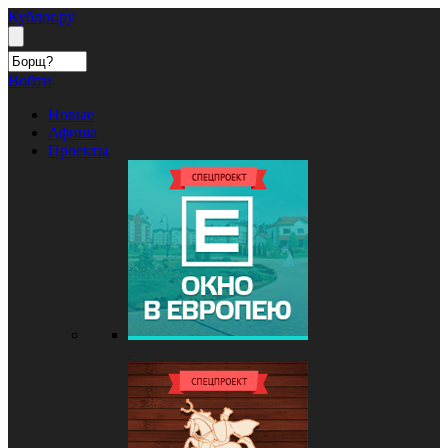
Кублог.ру
Войти
Новые
Афиша
Проекты