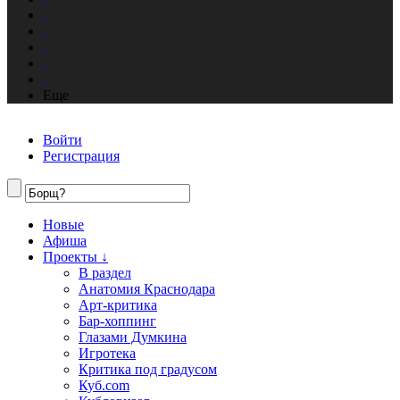
Еще
Войти
Регистрация
Новые
Афиша
Проекты ↓
В раздел
Анатомия Краснодара
Арт-критика
Бар-хоппинг
Глазами Думкина
Игротека
Критика под градусом
Куб.com