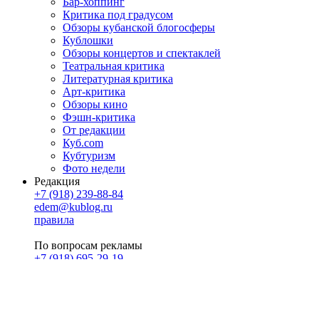
Бар-хоппинг
Критика под градусом
Обзоры кубанской блогосферы
Кублошки
Обзоры концертов и спектаклей
Театральная критика
Литературная критика
Арт-критика
Обзоры кино
Фэшн-критика
От редакции
Куб.com
Кубтуризм
Фото недели
Редакция
+7 (918) 239-88-84
edem@kublog.ru
правила
По вопросам рекламы
+7 (918) 695-29-19
u@klerk.ru
реклама на сайте
PR