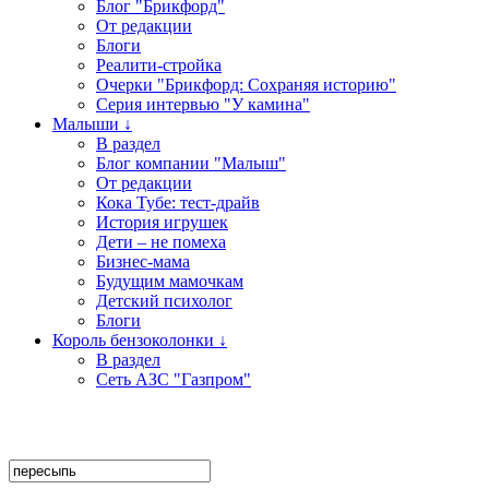
Блог "Брикфорд"
От редакции
Блоги
Реалити-стройка
Очерки "Брикфорд: Сохраняя историю"
Серия интервью "У камина"
Малыши ↓
В раздел
Блог компании "Малыш"
От редакции
Кока Тубе: тест-драйв
История игрушек
Дети – не помеха
Бизнес-мама
Будущим мамочкам
Детский психолог
Блоги
Король бензоколонки ↓
В раздел
Сеть АЗС "Газпром"