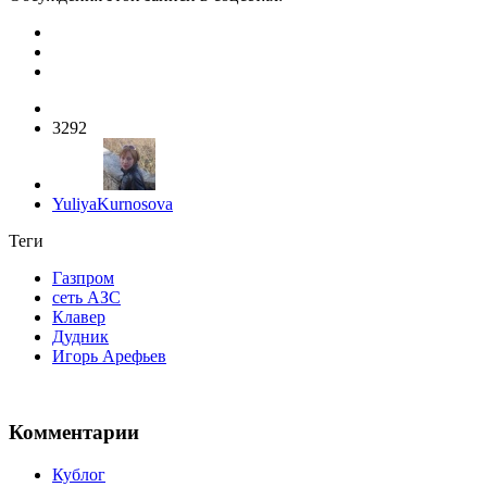
3292
YuliyaKurnosova
Теги
Газпром
сеть АЗС
Клавер
Дудник
Игорь Арефьев
Комментарии
Кублог