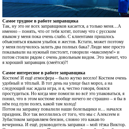
Самое трудное в работе заправщика
Так, ну это не всех заправщиков касается, а только меня…А
именно – понять, что от тебя хотят, потому что с русским
языком у меня пока очень слабо. С клиентами пришлось
объясняться языком улыбок и жестов. Кстати, может поэтому
у меня получилось залить два полных бака? Люди мне просто
показывали на нужный пистолет, говорили «максимум!» и
потом стояли рядом с очень довольным видом. Это значит, что
я хороший заправщик (смеётся)?!
Самое интересное в работе заправщика
Костюм! И ещё атмосфера – было жутко весело! Костюм очень
удобный и тёплый. В тот день на улице был мороз, а на
следующий нас ждала игра, и я, честно говоря, боялся
простудиться. Но когда мне помогли во всё это упаковаться, я
понял, что в этом костюме вообще ничего не страшно – я бы в
нём под пули полез, какой там холод!
Потом на заправку повалили наши болельщики и… начался
праздник. Все так веселились от того, что мы с Алексеем и
Зубастиком заправляем бензин, словно это какая-то
вечеринка. И ещё, руководитель заправки – мой тёзка Виктор.