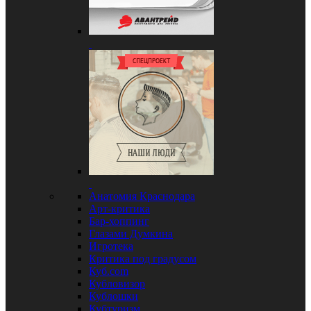
Анатомия Краснодара
Арт-критика
Бар-хоппинг
Глазами Думкина
Игротека
Критика под градусом
Куб.com
Кубловизор
Кублошки
Кубтуризм