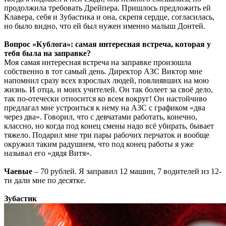
продолжила требовать Дрейпера. Пришлось предложить ей
Клавера, себя и Зубастика и она, скрепя сердце, согласилась,
но было видно, что ей был нужен именно малыш Донтей.
Вопрос «Кублога»: самая интересная встреча, которая у
тебя была на заправке?
Моя самая интересная встреча на заправке произошла
собственно в тот самый день. Директор АЗС Виктор мне
напомнил сразу всех взрослых людей, повлиявших на мою
жизнь. И отца, и моих учителей. Он так болеет за своё дело,
так по-отечески относится ко всем вокруг! Он настойчиво
предлагал мне устроиться к нему на АЗС с графиком «два
через два». Говорил, что с девчатами работать, конечно,
классно, но когда под конец смены надо всё убирать, бывает
тяжело. Подарил мне три пары рабочих перчаток и вообще
окружил таким радушием, что под конец работы я уже
называл его «дядя Витя».
Чаевые
– 70 рублей. Я заправил 12 машин, 7 водителей из 12-
ти дали мне по десятке.
Зубастик