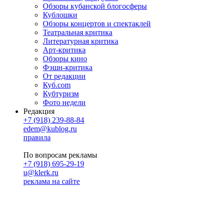
Обзоры кубанской блогосферы
Кублошки
Обзоры концертов и спектаклей
Театральная критика
Литературная критика
Арт-критика
Обзоры кино
Фэшн-критика
От редакции
Куб.com
Кубтуризм
Фото недели
Редакция
+7 (918) 239-88-84
edem@kublog.ru
правила
По вопросам рекламы
+7 (918) 695-29-19
u@klerk.ru
реклама на сайте
PR
Илона Полянская
pr@kublog.ru