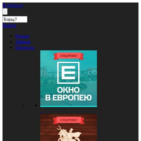
Кублог.ру
Войти
Новые
Афиша
Проекты