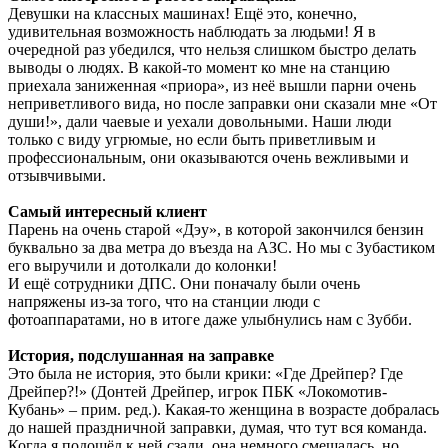
Девушки на классных машинах! Ещё это, конечно,
удивительная возможность наблюдать за людьми! Я в
очередной раз убедился, что нельзя слишком быстро делать
выводы о людях. В какой-то момент ко мне на станцию
приехала заниженная «приора», из неё вышли парни очень
неприветливого вида, но после заправки они сказали мне «От
души!», дали чаевые и уехали довольными. Наши люди
только с виду угрюмые, но если быть приветливым и
профессиональным, они оказываются очень вежливыми и
отзывчивыми.
Самый интересный клиент
Парень на очень старой «Дэу», в которой закончился бензин
буквально за два метра до въезда на АЗС. Но мы с Зубастиком
его выручили и дотолкали до колонки!
И ещё сотрудники ДПС. Они поначалу были очень
напряжены из-за того, что на станции люди с
фотоаппаратами, но в итоге даже улыбнулись нам с Зубби.
История, подслушанная на заправке
Это была не история, это были крики: «Где Дрейпер? Где
Дрейпер?!» (Донтей Дрейпер, игрок ПБК «Локомотив-
Кубань» – прим. ред.). Какая-то женщина в возрасте добралась
до нашей праздничной заправки, думая, что тут вся команда.
Когда я подошёл к ней сзади, она немного смешалась, но