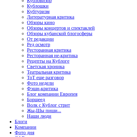
Кубловизор
Кублошки
Кубтуризм
Литературная критика
Обзоры кино
Обзоры концертов и спектаклей
Обзоры кубанской блогосферы
От редакции
Ред осмотр
Ресторанная критика
Ресторанная не-критика
Рецепты на Кублоге
Светская хроника
Театральная критика
ТоТ еще разговор
Фото недели
Фэшн-критика
Блог компании Европея
Борщеед
Волк с Кублог стрит
Жы-Шы пиши...
Наши люди
Блоги
Компании
Фото дня