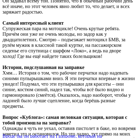
Он задавал всему тон. Понятно, что в обычный рабочий день
всё иначе, но этот человек явно любит то, что делает, и всех
заряжает радостью.
Самый интересный клиент
Супружеская пара на мотоцикле! Очень крутые ребята.
Причём они уже не очень молоды, но задор как у
двадцатилетних. Смотрю – подъезжает мотоцикл БМВ, за
рулём мужик в классной такой куртке, на пассажирском
сиденье его спутница с шарфом «Локо», а ведь на дворе
холод! Где вы ещё найдете таких болельщиков!
История, подслушанная на заправке
Хмм… История о том, что рабочие перчатки надо надевать
синими пупырышками вниз. Я эти перчатки впервые в жизни
увидел! Подумал, что эти пупырышки для красоты – они
синие, костюм синий, надел так, чтобы всё было видно и
гармонировало (смеётся). Оказалось, надо наоборот, чтобы у
ладоней было лучше сцепление, когда берёшь разные
предметы.
Вопрос «Кублога»: самая неловкая ситуация, которая с
тобой произошла на заправке?
Однажды я чуть не уехал, оставив пистолет в баке, но вовремя
заметил это и остановился. Но это ладно, тут прямо на моих
Вроде бы он работает на Газпроме, который на