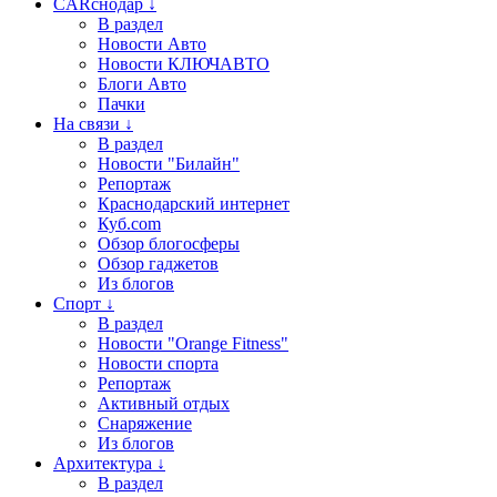
CARснодар ↓
В раздел
Новости Авто
Новости КЛЮЧАВТО
Блоги Авто
Пачки
На связи ↓
В раздел
Новости "Билайн"
Репортаж
Краснодарский интернет
Куб.com
Обзор блогосферы
Обзор гаджетов
Из блогов
Спорт ↓
В раздел
Новости "Orange Fitness"
Новости спорта
Репортаж
Активный отдых
Снаряжение
Из блогов
Архитектура ↓
В раздел