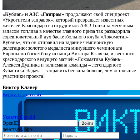
«Кублог» и АЗС «Газпром»
продолжают свой спецпроект
«Укротители заправок», который превращает известных
жителей Краснодара в сотрудников АЗС! Гонка за месячным
запасом топлива в качестве главного приза так раззадорила
соревновательный дух баскетбольного клуба «Локомотив-
Кубань», что он отправил на задание чемпионскую
делегацию: золотого медалиста минувшего чемпионата
Европы по баскетболу испанца Виктора Клавера, известного
краснодарского ведущего матчей «Локоматива-Кубань»
Алексея Дудника и талисмана команды – легендарного
Зубастика! Задача – заправить бензина больше, чем остальные
участники проекта!
Виктор Клавер
Вернуться на сайт
Указать OpenId
OpenID
Войти
действуй, бро