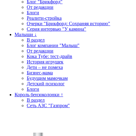
Блог "Брикфорд"
От редакции
Блоги
Реалити-стройка
Очерки "Брикфорд: Сохраняя историю"
Серия интервью "У камина"
Малыши ↓
В раздел
Блог компании "Малыш"
От редакции
Кока Тубе: тест-драйв
История игрушек
Дети – не помеха
Бизнес-мама
Будущим мамочкам
Детский психолог
Блоги
Король бензоколонки ↑
В раздел
Сеть АЗС "Газпром"