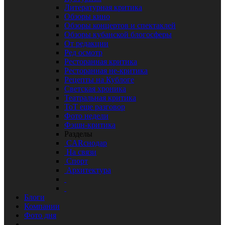
Литературная критика
Обзоры кино
Обзоры концертов и спектаклей
Обзоры кубанской блогосферы
От редакции
Ред осмотр
Ресторанная критика
Ресторанная не-критика
Рецепты на Кублоге
Светская хроника
Театральная критика
ТоТ еще разговор
Фото недели
Фэшн-критика
Разделы
CARснодар
На связи
Спорт
Архитектура
Блоги
Компании
Фото дня