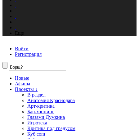
Еще
Войти
Регистрация
Новые
Афиша
Проекты ↓
В раздел
Анатомия Краснодара
Арт-критика
Бар-хоппинг
Глазами Думкина
Игротека
Критика под градусом
Куб.com