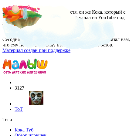
В Краснодаре живет мальчик Костя, он же Кока, который с
помощью папы создал собственный канал на YouTube под
названием KokaTube, где очень весело и интересно
рассказывает о новинках в мире игрушек.
Сегодня Кока купил Lego Minifigures Series 13 и показал нам,
что ему попалось. Между прочим, это уже 183 обзор.
Материал создан при поддержке
3127
ToT
Теги
Кока Туб
Обзор игрушек