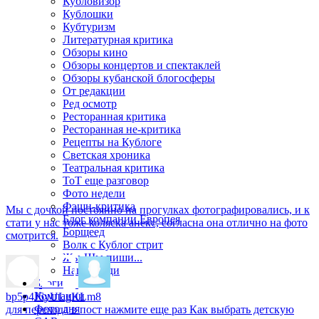
Кубловизор
Кублошки
Кубтуризм
Литературная критика
Обзоры кино
Обзоры концертов и спектаклей
Обзоры кубанской блогосферы
От редакции
Ред осмотр
Ресторанная критика
Ресторанная не-критика
Рецепты на Кублоге
Светская хроника
Театральная критика
ТоТ еще разговор
Фото недели
Фэшн-критика
Мы с дочкой постоянно на прогулках фотографировались, и к
Блог компании Европея
стати у нас тоже коляска анекс, согласна она отлично на фото
Борщеед
смотрится.
Волк с Кублог стрит
Жы-Шы пиши...
Наши люди
Блоги
Компании
bp5p4J6yULgKLm8
Фото дня
для перехода в пост нажмите еще раз
Как выбрать детскую