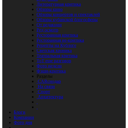
Литературная критика
Обзоры кино
Обзоры концертов и спектаклей
Обзоры кубанской блогосферы
От редакции
Ред осмотр
Ресторанная критика
Ресторанная не-критика
Рецепты на Кублоге
Светская хроника
Театральная критика
ТоТ еще разговор
Фото недели
Фэшн-критика
Разделы
CARснодар
На связи
Спорт
Архитектура
Блоги
Компании
Фото дня