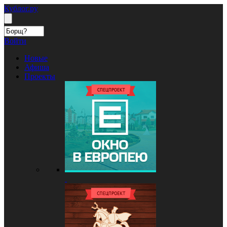
Кублог.ру
Войти
Новые
Афиша
Проекты