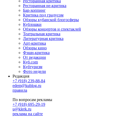
Ресторанная критика
Ресторанная не-критика
Бар-хоппинг
Критика под градусом
Обзоры кубанской блогосферы
Кублошки
Обзоры концертов и спектаклей
Театральная критика
Литературная критика
Арт-критика
Обзоры кино
Фэшн-критика
От редакции
Куб.com
Кубтуризм
Фото недели
Редакция
+7 (918) 239-88-84
edem@kublog.ru
правила
По вопросам рекламы
+7 (918) 695-29-19
u@klerk.ru
реклама на сайте