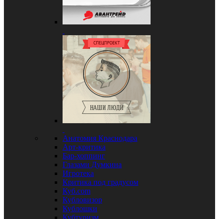
Анатомия Краснодара
Арт-критика
Бар-хоппинг
Глазами Думкина
Игротека
Критика под градусом
Куб.com
Кубловизор
Кублошки
Кубтуризм