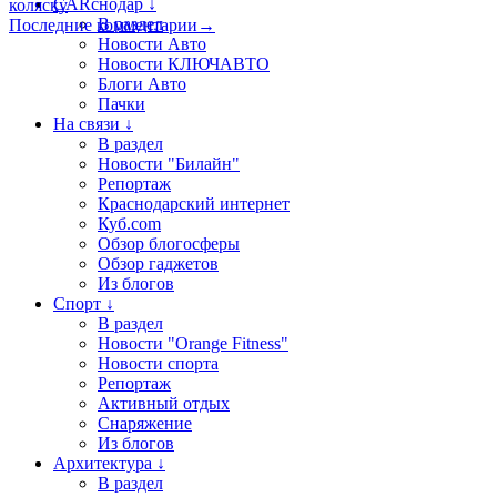
CARснодар ↓
коляску
В раздел
Последние комментарии
→
Новости Авто
Новости КЛЮЧАВТО
Блоги Авто
Пачки
На связи ↓
В раздел
Новости "Билайн"
Репортаж
Краснодарский интернет
Куб.com
Обзор блогосферы
Обзор гаджетов
Из блогов
Спорт ↓
В раздел
Новости "Orange Fitness"
Новости спорта
Репортаж
Активный отдых
Снаряжение
Из блогов
Архитектура ↓
В раздел