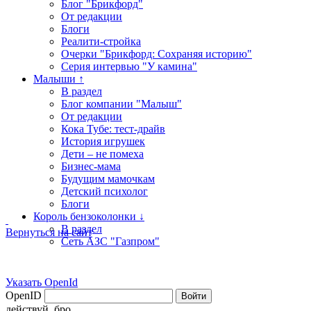
Блог "Брикфорд"
От редакции
Блоги
Реалити-стройка
Очерки "Брикфорд: Сохраняя историю"
Серия интервью "У камина"
Малыши ↑
В раздел
Блог компании "Малыш"
От редакции
Кока Тубе: тест-драйв
История игрушек
Дети – не помеха
Бизнес-мама
Будущим мамочкам
Детский психолог
Блоги
Король бензоколонки ↓
В раздел
Вернуться на сайт
Сеть АЗС "Газпром"
Указать OpenId
OpenID
Войти
действуй, бро