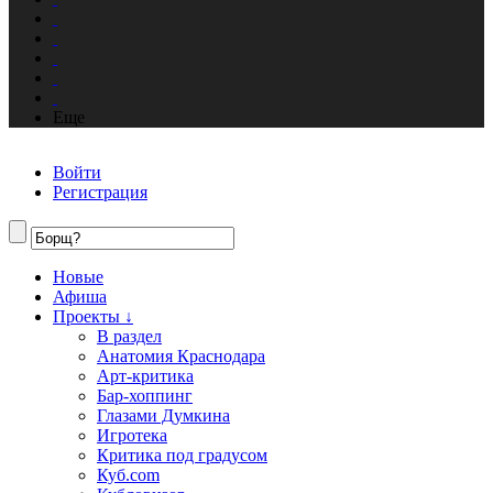
Еще
Войти
Регистрация
Новые
Афиша
Проекты ↓
В раздел
Анатомия Краснодара
Арт-критика
Бар-хоппинг
Глазами Думкина
Игротека
Критика под градусом
Куб.com