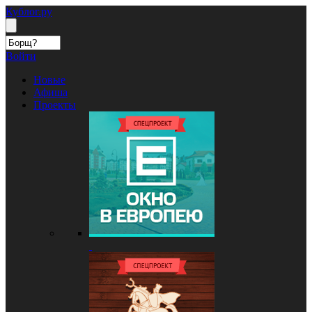
Кублог.ру
Войти
Новые
Афиша
Проекты