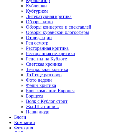
Кубловизор
Кублошки
Кубтуризм
Литературная критика
Обзоры кино
Обзоры концертов и спектаклей
Обзоры кубанской блогосферы
От редакции
Ред осмотр
Ресторанная критика
Ресторанная не-критика
Рецепты на Кублоге
Светская хроника
Театральная критика
ТоТ еще разговор
Фото недели
Фэшн-критика
Блог компании Европея
Борщеед
Волк с Кублог стрит
Жы-Шы пиши...
Наши люди
Блоги
Компании
Фото дня