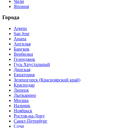
Чили
Япония
Города
Argens
San Jose
Анапа
Ангилья
Бангкок
Вербилки
Геленджик
Гусь Хрустальный
Динская
Евпатория
Зеленогорск (Красноярский край)
Краснодар
Липецк
Лыткарино
Москва
Нальчик
Ноябрьск
Ростов-на-Дону
Санкт-Петербург
Сочи