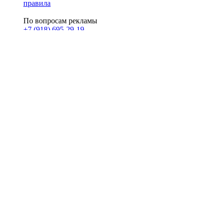
правила
По вопросам рекламы
+7 (918) 695-29-19
u@klerk.ru
реклама на сайте
PR
Илона Полянская
pr@kublog.ru
Клубок социума
Кублогимн
Демография Кублога
5014 кублогеров
© 2026
Кублог
Кулбог
Клубог
Жлобук
КуолбG
=)