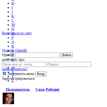
H
I
J
K
L
M
N
Вернуться на сайт
O
P
Q
R
Указать OpenId
S
T
OpenID
Войти
U
действуй, бро
V
W
забыли пароль?
X
Запомнить меня
Вход
Y
Зарегистрироваться
Z
Пользователь
Сила
Рейтинг