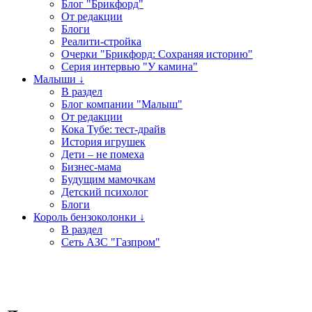
Блог "Брикфорд"
От редакции
Блоги
Реалити-стройка
Очерки "Брикфорд: Сохраняя историю"
Серия интервью "У камина"
Малыши ↓
В раздел
Блог компании "Малыш"
От редакции
Кока Тубе: тест-драйв
История игрушек
Дети – не помеха
Бизнес-мама
Будущим мамочкам
Детский психолог
Блоги
Король бензоколонки ↓
В раздел
Сеть АЗС "Газпром"