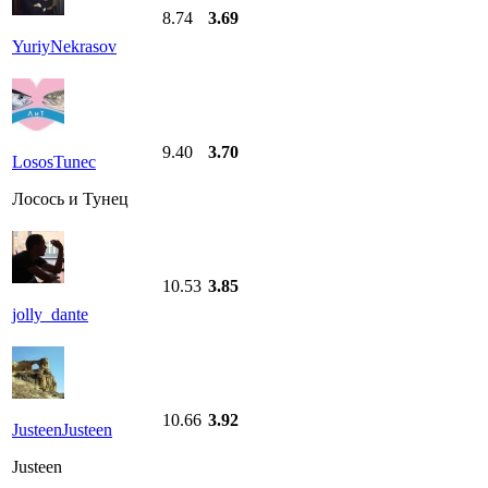
8.74
3.69
YuriyNekrasov
9.40
3.70
LososTunec
Лосось и Тунец
10.53
3.85
jolly_dante
10.66
3.92
JusteenJusteen
Justeen