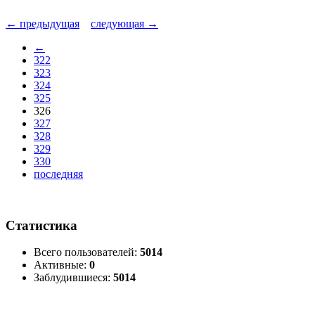
← предыдущая
следующая →
←
322
323
324
325
326
327
328
329
330
последняя
Статистика
Всего пользователей:
5014
Активные:
0
Заблудившиеся:
5014