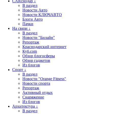
CARснодар ↓
В раздел
Новости Авто
Новости КЛЮЧАВТО
Блоги Авто
Пачки
На связи ↓
В раздел
Новости "Билайн"
Репортаж
Краснодарский интернет
Куб.com
Обзор блогосферы
Обзор гаджетов
Из блогов
Спорт ↓
В раздел
Новости "Orange Fitness"
Новости спорта
Репортаж
Активный отдых
Снаряжение
Из блогов
Архитектура ↓
В раздел