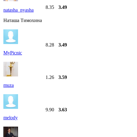
8.35
3.49
natasha_nyasha
Наташа Тимохина
8.28
3.49
MyPicnic
1.26
3.59
muza
9.90
3.63
melody