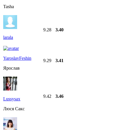
Tasha
9.28
3.40
larala
YaroslavFeshin
9.29
3.41
Ярослав
9.42
3.46
Lussysax
Люся Сакс