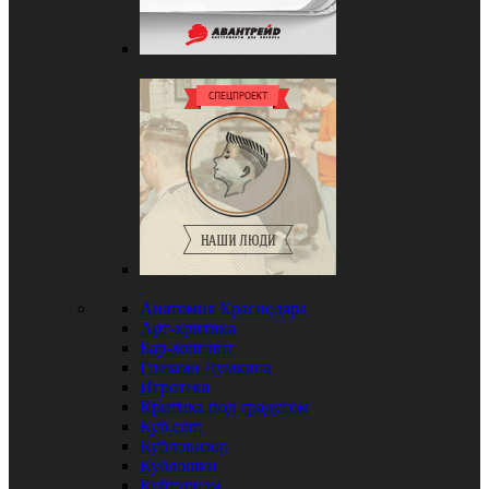
Анатомия Краснодара
Арт-критика
Бар-хоппинг
Глазами Думкина
Игротека
Критика под градусом
Куб.com
Кубловизор
Кублошки
Кубтуризм