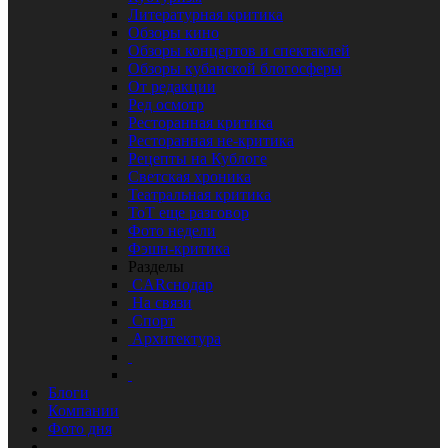
Литературная критика
Обзоры кино
Обзоры концертов и спектаклей
Обзоры кубанской блогосферы
От редакции
Ред осмотр
Ресторанная критика
Ресторанная не-критика
Рецепты на Кублоге
Светская хроника
Театральная критика
ТоТ еще разговор
Фото недели
Фэшн-критика
Разделы
CARснодар
На связи
Спорт
Архитектура
Блоги
Компании
Фото дня