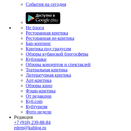
События на сегодня
Не блоги
Ресторанная критика
Ресторанная не-критика
Бар-хоппинг
Критика под градусом
Обзоры кубанской блогосферы
Кублошки
Обзоры концертов и спектаклей
Театральная критика
Литературная критика
Арт-критика
Обзоры кино
Фэшн-критика
От редакции
Куб.com
Кубтуризм
Фото недели
Редакция
+7 (918) 239-88-84
edem@kublog.ru