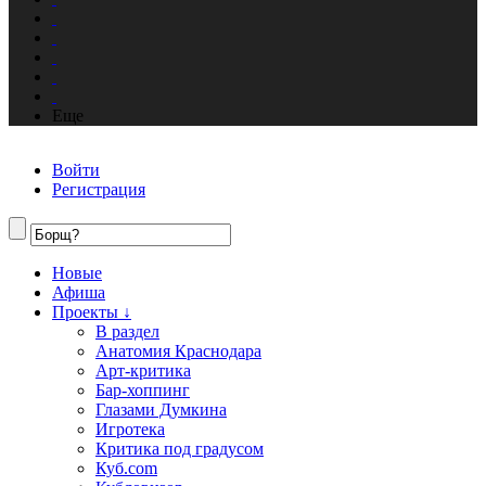
Еще
Войти
Регистрация
Новые
Афиша
Проекты ↓
В раздел
Анатомия Краснодара
Арт-критика
Бар-хоппинг
Глазами Думкина
Игротека
Критика под градусом
Куб.com