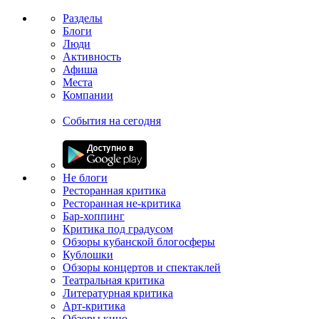
Разделы
Блоги
Люди
Активность
Афиша
Места
Компании
События на сегодня
Не блоги
Ресторанная критика
Ресторанная не-критика
Бар-хоппинг
Критика под градусом
Обзоры кубанской блогосферы
Кублошки
Обзоры концертов и спектаклей
Театральная критика
Литературная критика
Арт-критика
Обзоры кино