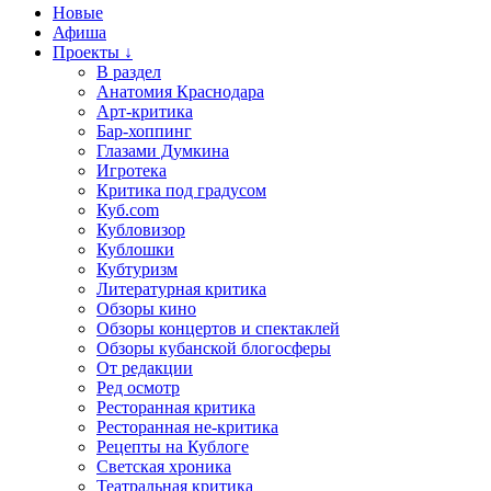
Новые
Афиша
Проекты ↓
В раздел
Анатомия Краснодара
Арт-критика
Бар-хоппинг
Глазами Думкина
Игротека
Критика под градусом
Куб.com
Кубловизор
Кублошки
Кубтуризм
Литературная критика
Обзоры кино
Обзоры концертов и спектаклей
Обзоры кубанской блогосферы
От редакции
Ред осмотр
Ресторанная критика
Ресторанная не-критика
Рецепты на Кублоге
Светская хроника
Театральная критика