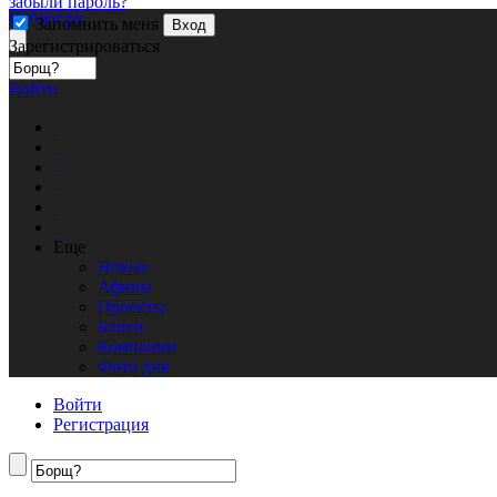
забыли пароль?
Кублог.ру
Запомнить меня
Вход
Зарегистрироваться
Войти
Еще
Новые
Афиша
Проекты
Блоги
Компании
Фото дня
Войти
Регистрация