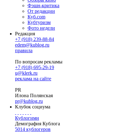
Фэшн-критика
От редакции
Куб.com
Кубтуризм
Фото недели
Редакция
+7 (918) 239-88-84
edem@kublog.ru
правила
По вопросам рекламы
+7 (918) 695-29-19
u@klerk.ru
реклама на сайте
PR
Илона Полянская
pr@kublog.ru
Клубок социума
Кублогимн
Демография Кублога
5014 кублогеров