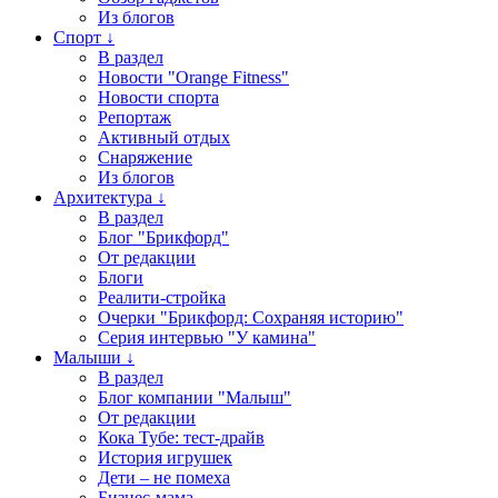
Из блогов
Спорт ↓
В раздел
Новости "Orange Fitness"
Новости спорта
Репортаж
Активный отдых
Снаряжение
Из блогов
Архитектура ↓
В раздел
Блог "Брикфорд"
От редакции
Блоги
Реалити-стройка
Очерки "Брикфорд: Сохраняя историю"
Серия интервью "У камина"
Малыши ↓
В раздел
Блог компании "Малыш"
От редакции
Кока Тубе: тест-драйв
История игрушек
Дети – не помеха
Бизнес-мама