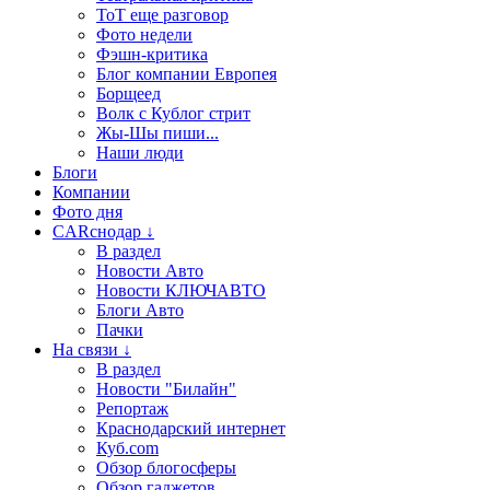
ТоТ еще разговор
Фото недели
Фэшн-критика
Блог компании Европея
Борщеед
Волк с Кублог стрит
Жы-Шы пиши...
Наши люди
Блоги
Компании
Фото дня
CARснодар ↓
В раздел
Новости Авто
Новости КЛЮЧАВТО
Блоги Авто
Пачки
На связи ↓
В раздел
Новости "Билайн"
Репортаж
Краснодарский интернет
Куб.com
Обзор блогосферы
Обзор гаджетов