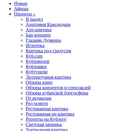
Новые
Афиша
Проекты ↓
В раздел
Анатомия Краснодара
Арт-критика
Бар-хоппинг
Глазами Думкина
Игротека
Критика под градусом
Куб.com
Кубловизор
Кублошки
Кубтуризм
Литературная критика
Обзоры кино
Обзоры концертов и спектаклей
Обзоры кубанской блогосферы
От редакции
Ред осмотр
Ресторанная критика
Ресторанная не-критика
Рецепты на Кублоге
Светская хроника
Театральная критика