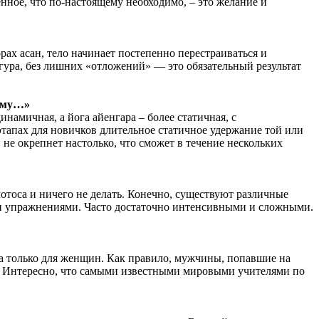
енное, что по-настоящему необходимо, – это желание и
х асан, тело начинает постепенно перестраиваться и
игура, без лишних «отложений» — это обязательный результат
орму…»
инамичная, а йога айенгара – более статичная, с
этапах для новичков длительное статичное удержание той или
 не окрепнет настолько, что сможет в течение нескольких
лотоса и ничего не делать. Конечно, существуют различные
ыми упражнениями. Часто достаточно интенсивными и сложными.
на только для женщин. Как правило, мужчины, попавшие на
в. Интересно, что самыми известными мировыми учителями по