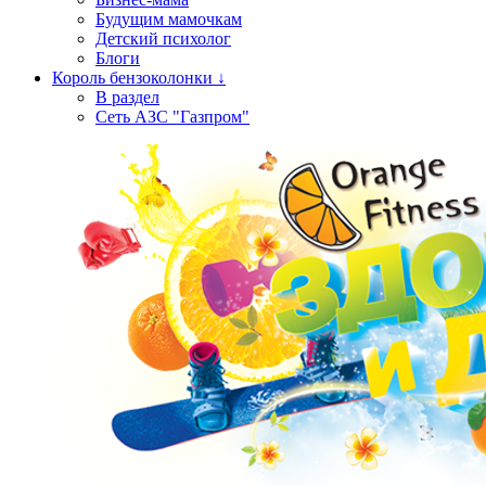
Будущим мамочкам
Детский психолог
Блоги
Король бензоколонки ↓
В раздел
Сеть АЗС "Газпром"