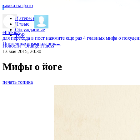
хамка на фото
Интересные
Новые
Обсуждаемые
efimkina
TOP
для перехода в пост нажмите еще раз
4 главных мифа о похуде
Последние комментарии
→
Новости "Orange Fitness"
13 мая 2015, 20:30
Мифы о йоге
печать топика