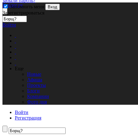
забыли пароль?
Кублог.ру
Запомнить меня
Вход
Зарегистрироваться
Войти
Еще
Новые
Афиша
Проекты
Блоги
Компании
Фото дня
Войти
Регистрация