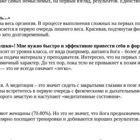
даже самых немыслимых, на первый взгляд, результатов. Единств
еть…»
 весь организм. В процессе выполнения сложных на первых пора
асается в первую очередь лишнего веса. Красивая, подтянутая ф
о зато долговременный.
гушки»! Мне нужно быстро и эффективно привести себя в ф
сит от уровня класса, от вида (например, аштанга йога – более д
 подачи материала у преподавателя. Интересно, что на первых 
мичный характер. До тех пор, пока тело не привыкнет к позам и
 это не всегда означает «легко».
я. А медитация – это значит сидеть с закрытыми глазами в позе 
е вы встретитесь в первую очередь с физическими и дыхательн
оторого зачастую и наступают «медитативные состояния».
яют женщины (70-80%). Но это не значит, что йога предназначе
гулярно посещают тренировки и добиваются хороших результато