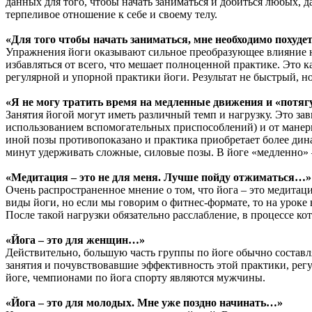
данных для того, чтобы начать заниматься и добиться любых, 
терпеливое отношение к себе и своему телу.
«Для того чтобы начать заниматься, мне необходимо похуд
Упражнения йоги оказывают сильное преобразующее влияние на
избавляться от всего, что мешает полноценной практике. Это к
регулярной и упорной практики йоги. Результат не быстрый, н
«Я не могу тратить время на медленные движения и «потя
Занятия йогой могут иметь различный темп и нагрузку. Это зави
использованием вспомогательных приспособлений) и от манеры
иной позы противопоказано и практика приобретает более дина
минут удерживать сложные, силовые позы. В йоге «медленно» —
«Медитация – это не для меня. Лучше пойду отжиматься…»
Очень распространенное мнение о том, что йога – это медитаци
виды йоги, но если мы говорим о фитнес-формате, то на урок
После такой нагрузки обязательно расслабление, в процессе к
«Йога – это для женщин…»
Действительно, большую часть группы по йоге обычно составл
занятия и почувствовавшие эффективность этой практики, ре
йоге, чемпионами по йога спорту являются мужчины.
«Йога – это для молодых. Мне уже поздно начинать…»