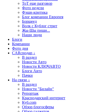
ТоТ еще разговор
Фото недели
Фэшн-критика
Блог компании Европея
Борщеед
Волк с Кублог стрит
Жы-Шы пиши...
Наши люди
Блоги
Компании
Фото дня
CARснодар ↓
В раздел
Новости Авто
Новости КЛЮЧАВТО
Блоги Авто
Пачки
На связи ↓
В раздел
Новости "Билайн"
Репортаж
Краснодарский интернет
Куб.com
Обзор блогосферы
Обзор гаджетов