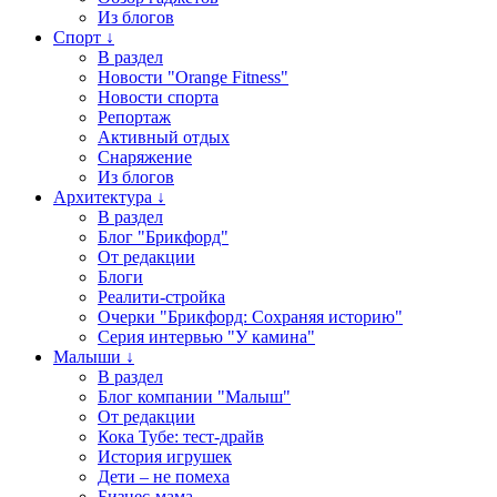
Из блогов
Спорт ↓
В раздел
Новости "Orange Fitness"
Новости спорта
Репортаж
Активный отдых
Снаряжение
Из блогов
Архитектура ↓
В раздел
Блог "Брикфорд"
От редакции
Блоги
Реалити-стройка
Очерки "Брикфорд: Сохраняя историю"
Серия интервью "У камина"
Малыши ↓
В раздел
Блог компании "Малыш"
От редакции
Кока Тубе: тест-драйв
История игрушек
Дети – не помеха
Бизнес-мама