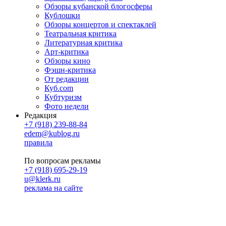
Обзоры кубанской блогосферы
Кублошки
Обзоры концертов и спектаклей
Театральная критика
Литературная критика
Арт-критика
Обзоры кино
Фэшн-критика
От редакции
Куб.com
Кубтуризм
Фото недели
Редакция
+7 (918) 239-88-84
edem@kublog.ru
правила
По вопросам рекламы
+7 (918) 695-29-19
u@klerk.ru
реклама на сайте
PR
Илона Полянская
pr@kublog.ru