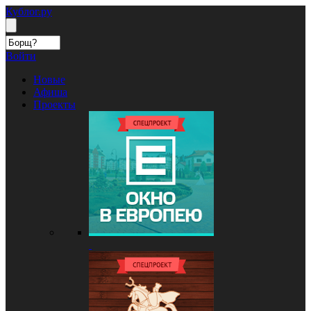
Кублог.ру
Войти
Новые
Афиша
Проекты