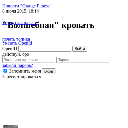
Новости "Orange Fitness"
8 июля 2015, 18:14
"Волшебная" кровать
Вернуться на сайт
печать топика
Указать OpenId
OpenID
Войти
действуй, бро
забыли пароль?
Запомнить меня
Вход
Зарегистрироваться
◀
▶