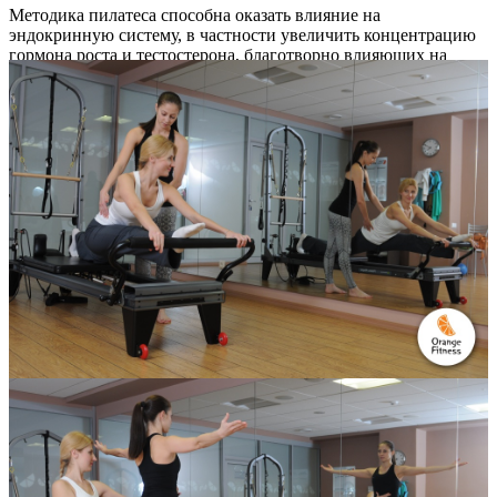
Методика пилатеса способна оказать влияние на
эндокринную систему, в частности увеличить концентрацию
гормона роста и тестостерона, благотворно влияющих на
сексуальную сферу.
Мнение
Роман Медведев, член клуба Orange Fitness на Кубанской
Набережной
Я начал заниматься пилатесом в Orange Fitness больше года
назад. Это направление выбрал, потому что видел хорошие
результаты моих товарищей, которые ходили на пилатес, в том
числе и для решения проблем с позвоночником. За первые
полгода я постройнел на 4-5 кг. Тренировки повышают
работоспособность, улучшают самочувствие, придают
бодрости. Окончательно исчезли небольшие проблемы с
позвоночником, которые иногда беспокоили.
Я веду достаточно активный образ жизни – катаюсь на лыжах,
велосипеде, иногда бегаю, люблю играть в футбол. Пилатес
помогает мне всегда быть в форме.
Обсуждения этой записи в соцсетях: