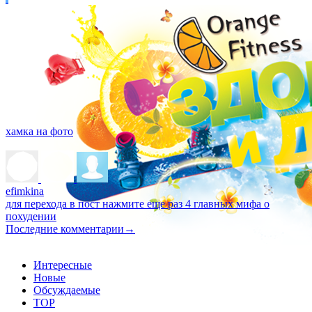
хамка на фото
efimkina
для перехода в пост нажмите еще раз
4 главных мифа о
похудении
Последние комментарии
→
Интересные
Новые
Обсуждаемые
TOP