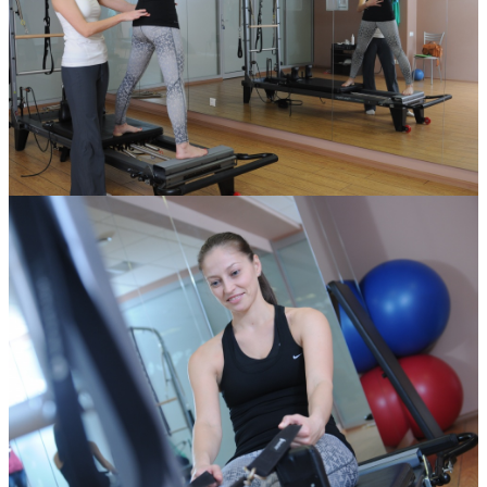
4650
OrangeFitness
Теги
фитнес
фитнес-клуб
пилатес
здоровье
реабилитация
позвоночник
Комментарии
Кублог