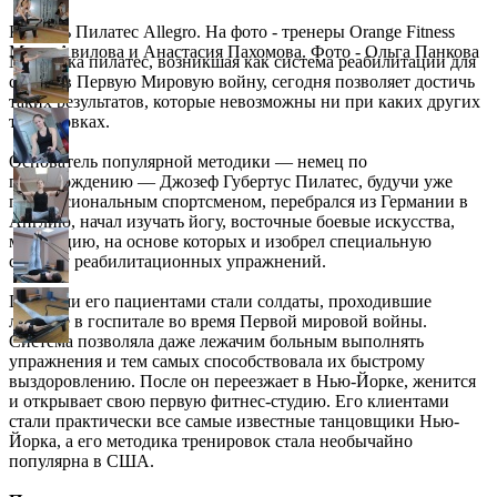
Кровать Пилатес Allegro. На фото - тренеры Orange Fitness
Маша Авилова и Анастасия Пахомова. Фото - Ольга Панкова
Методика пилатес, возникшая как система реабилитации для
солдат в Первую Мировую войну, сегодня позволяет достичь
таких результатов, которые невозможны ни при каких других
тренировках.
Основатель популярной методики — немец по
происхождению — Джозеф Губертус Пилатес, будучи уже
профессиональным спортсменом, перебрался из Германии в
Англию, начал изучать йогу, восточные боевые искусства,
медитацию, на основе которых и изобрел специальную
систему реабилитационных упражнений.
Первыми его
пациентами стали солдаты, проходившие
лечение в госпитале во время Первой мировой войны.
Система позволяла даже лежачим больным выполнять
упражнения и тем самых способствовала их быстрому
выздоровлению. После он переезжает в Нью-Йорке, женится
и открывает свою первую фитнес-студию. Его клиентами
стали практически все самые известные танцовщики Нью-
Йорка, а его методика тренировок стала необычайно
популярна в США.