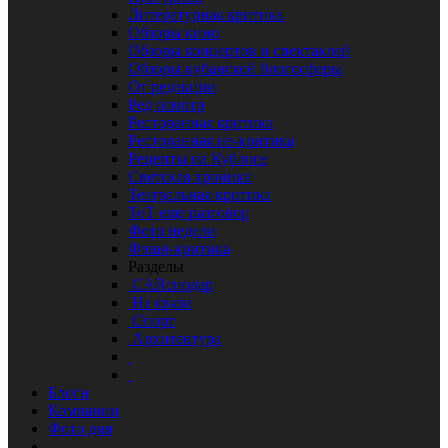
Литературная критика
Обзоры кино
Обзоры концертов и спектаклей
Обзоры кубанской блогосферы
От редакции
Ред осмотр
Ресторанная критика
Ресторанная не-критика
Рецепты на Кублоге
Светская хроника
Театральная критика
ТоТ еще разговор
Фото недели
Фэшн-критика
Разделы
CARснодар
На связи
Спорт
Архитектура
Блоги
Компании
Фото дня