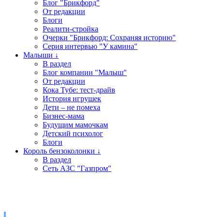
Блог "Брикфорд"
От редакции
Блоги
Реалити-стройка
Очерки "Брикфорд: Сохраняя историю"
Серия интервью "У камина"
Малыши ↓
В раздел
Блог компании "Малыш"
От редакции
Кока Тубе: тест-драйв
История игрушек
Дети – не помеха
Бизнес-мама
Будущим мамочкам
Детский психолог
Блоги
Король бензоколонки ↓
В раздел
Сеть АЗС "Газпром"