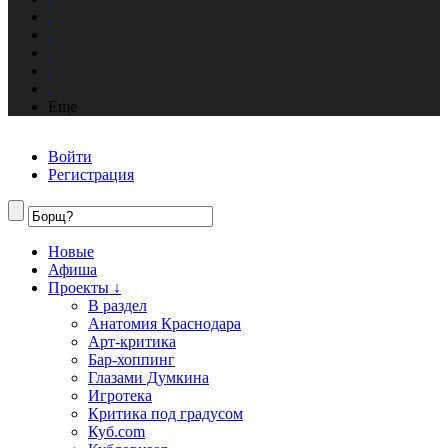
Еще
Войти
Регистрация
Новые
Афиша
Проекты ↓
В раздел
Анатомия Краснодара
Арт-критика
Бар-хоппинг
Глазами Думкина
Игротека
Критика под градусом
Куб.com