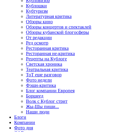
Кубловизор
Кублошки
Кубтуризм
Литературная критика
Обзоры кино
Обзоры концертов и спектаклей
Обзоры кубанской блогосферы
От редакции
Ред осмотр
Ресторанная критика
Ресторанная не-критика
Рецепты на Кублоге
Светская хроника
Театральная критика
ТоТ еще разговор
Фото недели
Фэшн-критика
Блог компании Европея
Борщеед
Волк с Кублог стрит
Жы-Шы пиши...
Наши люди
Блоги
Компании
Фото дня