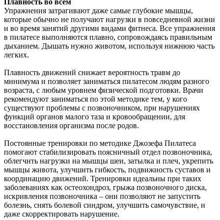
Плавность во всем
Упражнения затрагивают даже самые глубокие мышцы,
которые обычно не получают нагрузки в повседневной жизни
и во время занятий другими видами фитнеса. Все упражнения
в пилатесе выполняются плавно, сопровождаясь правильным
дыханием. Дышать нужно животом, используя нижнюю часть
легких.
Плавность движений снижает вероятность травм до
минимума и позволяет заниматься пилатесом людям разного
возраста, с любым уровнем физической подготовки. Врачи
рекомендуют заниматься по этой методике тем, у кого
существуют проблемы с позвоночником, при нарушениях
функций органов малого таза и кровообращении, для
восстановления организма после родов.
Постоянные тренировки по методике Джозефа Пилатеса
помогают стабилизировать поясничный отдел позвоночника,
облегчить нагрузки на мышцы шеи, затылка и плеч, укрепить
мышцы живота, улучшить гибкость, подвижность суставов и
координацию движений. Тренировки идеальны при таких
заболеваниях как остеохондроз, грыжа позвоночного диска,
искривления позвоночника – они позволяют не запустить
болезнь, снять болевой синдром, улучшить самочувствие, и
даже скорректировать нарушение.