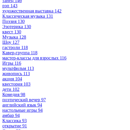
танец
146
рэп
143
художественная выставка
142
Классическая музыка
131
Поэзия
130
Эзотерика
130
квест
130
Музыка
128
Шоу
127
гастроли
118
Кавер-группа
118
мастер-классы для взрослых
116
Игры
116
мультфильм
113
живопись
113
акция
104
квестория
103
дети
102
Комедия
98
поэтический вечер
97
английский язык
94
настольные игры
94
амбар
94
Классика
93
открытие
91