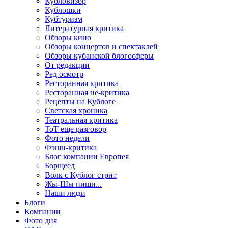
Кубловизор
Кублошки
Кубтуризм
Литературная критика
Обзоры кино
Обзоры концертов и спектаклей
Обзоры кубанской блогосферы
От редакции
Ред осмотр
Ресторанная критика
Ресторанная не-критика
Рецепты на Кублоге
Светская хроника
Театральная критика
ТоТ еще разговор
Фото недели
Фэшн-критика
Блог компании Европея
Борщеед
Волк с Кублог стрит
Жы-Шы пиши...
Наши люди
Блоги
Компании
Фото дня