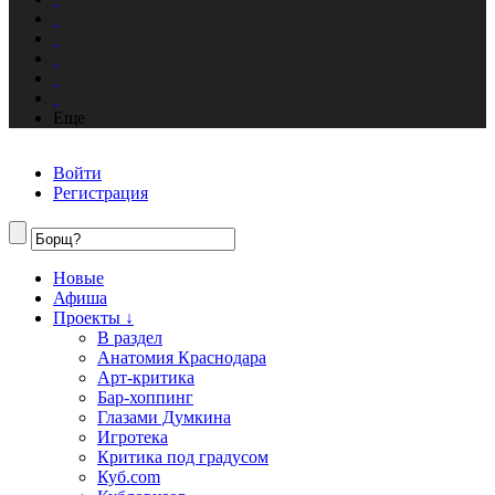
Еще
Войти
Регистрация
Новые
Афиша
Проекты ↓
В раздел
Анатомия Краснодара
Арт-критика
Бар-хоппинг
Глазами Думкина
Игротека
Критика под градусом
Куб.com