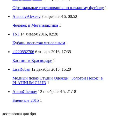
Официальные соревнования по пляжному футболу
1
AnatoliyAlexeev
7 апреля 2016, 00:52
Человек и Метагалактика
1
ToT
14 января 2016, 02:38
Кубань, воспетая мгновеньем
1
id220552706
6 января 2016, 17:35
Кастинг в Краснодаре
1
LisaRuban
12 декабря 2015, 15:20
Модный показ Студии Одежды "Золотой Песок" в
PLATINUM CLUB
1
AntonChernov
12 ноября 2015, 21:18
Биеннале-2015
1
доставочка для бро