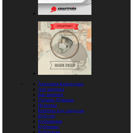
Анатомия Краснодара
Арт-критика
Бар-хоппинг
Глазами Думкина
Игротека
Критика под градусом
Куб.com
Кубловизор
Кублошки
Кубтуризм