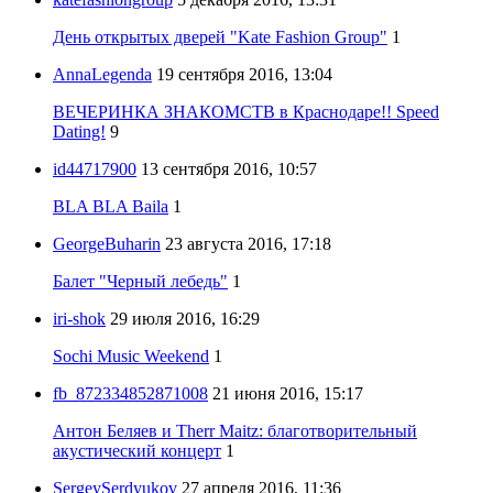
День открытых дверей "Kate Fashion Group"
1
AnnaLegenda
19 сентября 2016, 13:04
ВЕЧЕРИНКА ЗНАКОМСТВ в Краснодаре!! Speed
Dating!
9
id44717900
13 сентября 2016, 10:57
BLA BLA Baila
1
GeorgeBuharin
23 августа 2016, 17:18
Балет "Черный лебедь"
1
iri-shok
29 июля 2016, 16:29
Sochi Music Weekend
1
fb_872334852871008
21 июня 2016, 15:17
Антон Беляев и Therr Maitz: благотворительный
акустический концерт
1
SergeySerdyukov
27 апреля 2016, 11:36