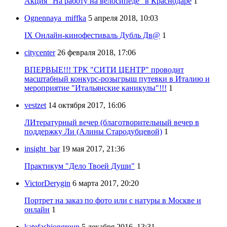
Акция "На работу на велосипеде" в Краснодаре
1
Ognennaya_miffka
5 апреля 2018, 10:03
IX Онлайн-кинофестиваль Дубль Дв@
1
citycenter
26 февраля 2018, 17:06
ВПЕРВЫЕ!!! ТРК "СИТИ ЦЕНТР" проводит
масштабный конкурс-розыгрыш путевки в Италию и
мероприятие "Итальянские каникулы"!!!
1
vestzet
14 октября 2017, 16:06
ЛИтературный вечер (благотворительный вечер в
поддержку Ли (Алины Стародубцевой)
1
insight_bar
19 мая 2017, 21:36
Практикум "Дело Твоей Души"
1
VictorDerygin
6 марта 2017, 20:20
Портрет на заказ по фото или с натуры в Москве и
онлайн
1
katefashiongroup
5 декабря 2016, 13:31