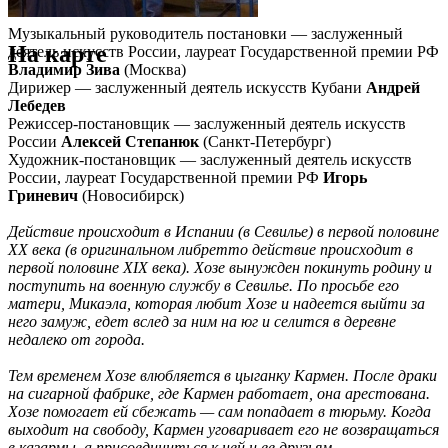
Музыкальный руководитель постановки — заслуженный
На карте
деятель искусств России, лауреат Государственной премии РФ
Владимир Зива
(Москва)
Дирижер — заслуженный деятель искусств Кубани
Андрей
Лебедев
Режиссер-постановщик — заслуженный деятель искусств
России
Алексей Степанюк
(Санкт-Петербург)
Художник-постановщик — заслуженный деятель искусств
России, лауреат Государственной премии РФ
Игорь
Гриневич
(Новосибирск)
Действие происходит в Испании (в Севилье) в первой половине
XX века (в оригинальном либретто действие происходит в
первой половине XIX века). Хозе вынужден покинуть родину и
поступить на военную службу в Севилье. По просьбе его
матери, Микаэла, которая любит Хозе и надеется выйти за
него замуж, едет вслед за ним на юг и селится в деревне
недалеко от города.
Тем временем Хозе влюбляется в цыганку Кармен. После драки
на сигарной фабрике, где Кармен работает, она арестована.
Хозе помогает ей сбежать — сам попадает в тюрьму. Когда
выходит на свободу, Кармен уговаривает его не возвращаться
в казармы, а присоединиться к ней и ее друзьям-