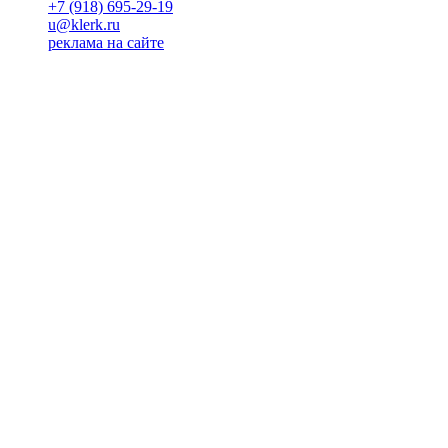
+7 (918) 695-29-19
u@klerk.ru
реклама на сайте
PR
Илона Полянская
pr@kublog.ru
Клубок социума
Кублогимн
Демография Кублога
5014 кублогеров
© 2026
Кублог
Кулбог
Клубог
Жлобук
КуолбG
=)
18+
Будь с нами!
Манифест Кублога