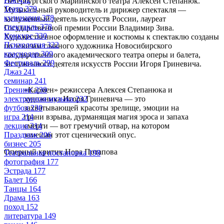
Петербургского Мариинского театра Алексей Степанюк.
Театр
379
Музыкальный руководитель и дирижер спектакля —
кулинария
378
заслуженный деятель искусств России, лауреат
спектакль
378
Государственной премии России Владимир Зива.
Конкурс
330
Художественное оформление и костюмы к спектаклю созданы
Психология
322
по эскизам главного художника Новосибирского
краснодар
309
государственного академического театра оперы и балета,
Фестиваль
299
заслуженного деятеля искусств России Игоря Гриневича.
Джаз
241
семинар
241
«Кармен» режиссера Алексея Степанюка и
Тренинг
239
художника Игоря Гриневича — это
электронная музыка
232
захватывающей красоты зрелище, эмоции на
футбол
230
грани взрыва, дурманящая магия эроса и запаха
игра
214
смерти — вот гремучий отвар, на котором
лекция
214
замешан этот сценический опус.
Праздник
206
бизнес
205
Оперный критик Нора Потапова
Театральная постановка
198
фотография
177
Эстрада
177
Балет
166
Танцы
164
Драма
163
поход
152
литература
149