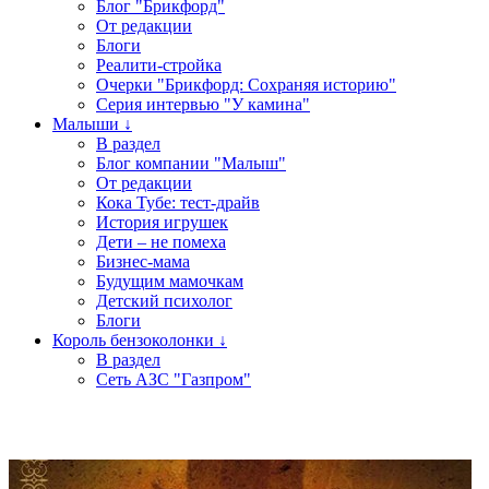
Блог "Брикфорд"
От редакции
Блоги
Реалити-стройка
Очерки "Брикфорд: Сохраняя историю"
Серия интервью "У камина"
Малыши ↓
В раздел
Блог компании "Малыш"
От редакции
Кока Тубе: тест-драйв
История игрушек
Дети – не помеха
Бизнес-мама
Будущим мамочкам
Детский психолог
Блоги
Король бензоколонки ↓
В раздел
Сеть АЗС "Газпром"