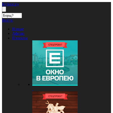
Кублог.ру
Войти
Новые
Афиша
Проекты