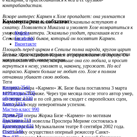
контрабандистам.
Вскоре интерес Кармен к Хозе пропадает: она увлекается
Комментарии к событию
тореадором Эскамильо. Хозе и Эскамильо вступают в
схватку. Появляется Микаэла и умоляет Хозе возвратиться к
умирающей матери. Эскамильо уходит, приглашая всех в
Кублог
Севилью на бой быков, который он посвятит Кармен.
Facebook
Вконтакте
Площадь перед цирком в Севилье полна народа, кругом царит
Только зарегистрированные и авторизованные пользователи
веселье. Хозе находит Кармен и преграждает ей дорогу. Он
могут оставлять комментарии.
напоминает ей о том, как раньше она его любила, и просит
вернуться к нему, умоляет и, наконец, угрожает. Но всё
напрасно. Кармен больше не любит его. Хозе в полном
отчаянии убивает свою любовь.
Теги
концерт
2541
Впервые опера «Кармен» Ж. Бизе была поставлена 3 марта
вечеринка
2335
1875 года в Париже. Через три месяца после этого автор умер,
обучение
1330
но опера жива и по сей день не сходит с европейских сцен,
Кино
1324
пользуясь всюду невероятным успехом.
Мастер-класс
990
детям
789
Премьера оперы Жоржа Бизе «Кармен» по мотивам
Выставка
713
одноименной новеллы Проспера Мериме состоялась в
Кинопоказ
621
краснодарском Музыкальном театре 8 сентября 2002 года.
спорт
549
Постановку осуществил оперный режиссер Санкт-
Рок
432