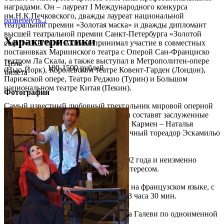
наградами. Он – лауреат I Международного конкурса
им.Н.К.Печковского, дважды лауреат национальной
развернуть ↓
театральной премии «Золотая маска» и дважды дипломант
высшей театральной премии Санкт-Петербурга «Золотой
Характеристики
софит». Евгений Акимов принимал участие в совместных
постановках Мариинского театра с Оперой Сан-Франциско
театром Ла Скала, а также выступал в Метрополитен-опере
Цена
100-1500 рублей
(Нью-Йорк), Королевском театре Ковент-Гарден (Лондон),
билета
Парижской опере, Театро Реджио (Турин) и Большом
национальном театре Китая (Пекин).
Фотографии
Самый известный любовный треугольник мировой оперной
сцены с гостем из северной столицы составят заслуженные
артисты Кубани: красавица цыганка Кармен – Наталья
Бызеева и блистательный харизматичный тореадор Эскамильо
– Владимир Кузнецов.
Опера «Кармен» на сцене идет с 2002 года и неизменно
пользуется большим зрительским интересом.
Опера в 4-х действиях. Исполняется на французском языке, с
субтитрами, продолжительность — 3 часа 30 мин.
Либретто Анри Мельяка и Людовика Галеви по одноименной
новелле Проспера Мериме