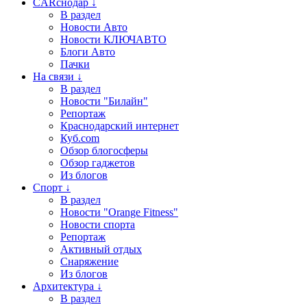
CARснодар ↓
В раздел
Новости Авто
Новости КЛЮЧАВТО
Блоги Авто
Пачки
На связи ↓
В раздел
Новости "Билайн"
Репортаж
Краснодарский интернет
Куб.com
Обзор блогосферы
Обзор гаджетов
Из блогов
Спорт ↓
В раздел
Новости "Orange Fitness"
Новости спорта
Репортаж
Активный отдых
Снаряжение
Из блогов
Архитектура ↓
В раздел