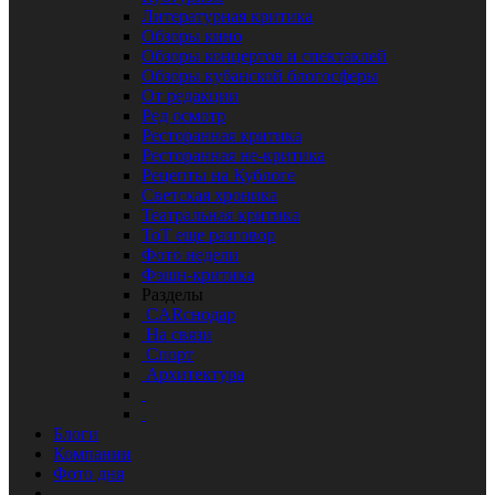
Литературная критика
Обзоры кино
Обзоры концертов и спектаклей
Обзоры кубанской блогосферы
От редакции
Ред осмотр
Ресторанная критика
Ресторанная не-критика
Рецепты на Кублоге
Светская хроника
Театральная критика
ТоТ еще разговор
Фото недели
Фэшн-критика
Разделы
CARснодар
На связи
Спорт
Архитектура
Блоги
Компании
Фото дня