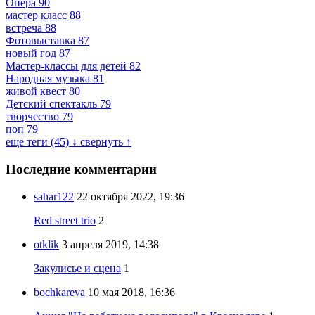
Опера
90
мастер класс
88
встреча
88
Фотовыставка
87
новый год
87
Мастер-классы для детей
82
Народная музыка
81
живой квест
80
Детский спектакль
79
творчество
79
поп
79
еще теги (45) ↓
свернуть ↑
Последние комментарии
sahar122
22 октября 2022, 19:36
Red street trio
2
otklik
3 апреля 2019, 14:38
Закулисье и сцена
1
bochkareva
10 мая 2018, 16:36