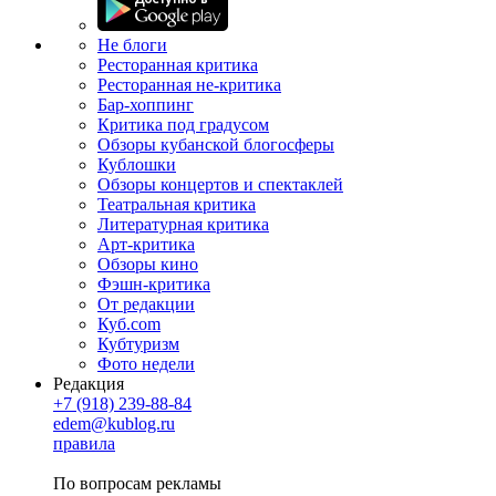
Не блоги
Ресторанная критика
Ресторанная не-критика
Бар-хоппинг
Критика под градусом
Обзоры кубанской блогосферы
Кублошки
Обзоры концертов и спектаклей
Театральная критика
Литературная критика
Арт-критика
Обзоры кино
Фэшн-критика
От редакции
Куб.com
Кубтуризм
Фото недели
Редакция
+7 (918) 239-88-84
edem@kublog.ru
правила
По вопросам рекламы