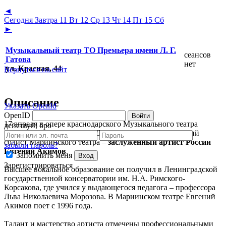
◄
Сегодня
Завтра
11 Вт
12 Ср
13 Чт
14 Пт
15 Сб
►
Музыкальный театр ТО Премьера имени Л. Г.
сеансов
Гатова
нет
ул. Красная, 44
Вернуться на сайт
Описание
Указать OpenId
OpenID
Войти
17 апреля в опере краснодарского Музыкального театра
действуй, бро
«Кармен» Ж.Бизе партию Дона Хозе исполнит ведущий
солист Мариинского театра –
заслуженный артист России
забыли пароль?
Евгений Акимов
.
Запомнить меня
Вход
Зарегистрироваться
Высшее вокальное образование он получил в Ленинградской
государственной консерватории им. Н.А. Римского-
Корсакова, где учился у выдающегося педагога – профессора
Льва Николаевича Морозова. В Мариинском театре Евгений
Акимов поет с 1996 года.
Талант и мастерство артиста отмечены профессиональными