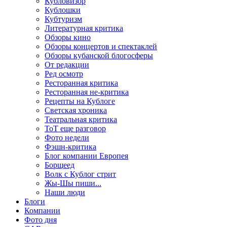
Кубловизор
Кублошки
Кубтуризм
Литературная критика
Обзоры кино
Обзоры концертов и спектаклей
Обзоры кубанской блогосферы
От редакции
Ред осмотр
Ресторанная критика
Ресторанная не-критика
Рецепты на Кублоге
Светская хроника
Театральная критика
ТоТ еще разговор
Фото недели
Фэшн-критика
Блог компании Европея
Борщеед
Волк с Кублог стрит
Жы-Шы пиши...
Наши люди
Блоги
Компании
Фото дня