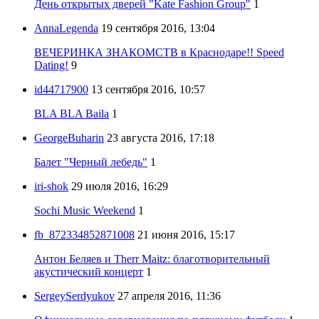
День открытых дверей "Kate Fashion Group"
1
AnnaLegenda
19 сентября 2016, 13:04
ВЕЧЕРИНКА ЗНАКОМСТВ в Краснодаре!! Speed
Dating!
9
id44717900
13 сентября 2016, 10:57
BLA BLA Baila
1
GeorgeBuharin
23 августа 2016, 17:18
Балет "Черный лебедь"
1
iri-shok
29 июля 2016, 16:29
Sochi Music Weekend
1
fb_872334852871008
21 июня 2016, 15:17
Антон Беляев и Therr Maitz: благотворительный
акустический концерт
1
SergeySerdyukov
27 апреля 2016, 11:36