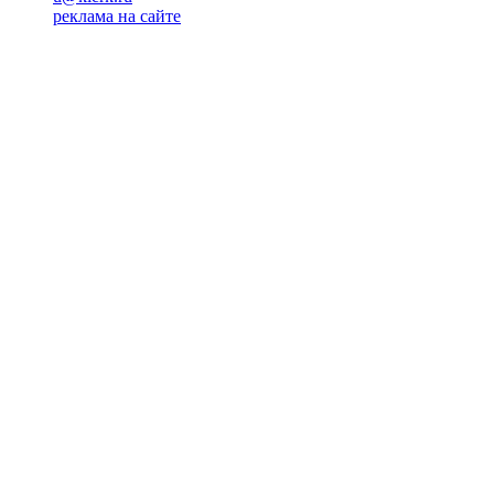
реклама на сайте
PR
Илона Полянская
pr@kublog.ru
Клубок социума
Кублогимн
Демография Кублога
5014 кублогеров
© 2026
Кублог
Кулбог
Клубог
Жлобук
КуолбG
=)
18+
Будь с нами!
Манифест Кублога