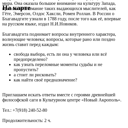
мира. Она оказала большое внимание на культуру Запада,
На карте
привлекая внимание таких выдающихся мыслителей, как
Гёте, Эмерсон, Олдос Хаксли, Ромен Роллан. В России о
Бхагавадгите узнали в 1788 году, после того как её, впервые
на русском языке, издал Н.И.Новиков.
Бхагавадгита поднимает вопросы внутреннего характера,
волнующие человека; вопросы, которые рано или поздно
жизнь ставит перед каждым:
свобода выбора, есть ли она у человека или всё
предопределено?
как узнать переломные моменты судьбы и не
пропустить?
а стоит ли рисковать?
как найти своё предназначение?
Приглашаем искать ответы вместе с героями древнейшей
философской саги в Культурном центре «Новый Акрополь».
Тел.: +7(918) 240-52-80
Продолжительность: 2 ч.