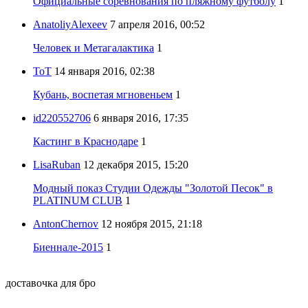
Официальные соревнования по пляжному футболу
1
AnatoliyAlexeev
7 апреля 2016, 00:52
Человек и Метагалактика
1
ToT
14 января 2016, 02:38
Кубань, воспетая мгновеньем
1
id220552706
6 января 2016, 17:35
Кастинг в Краснодаре
1
LisaRuban
12 декабря 2015, 15:20
Модный показ Студии Одежды "Золотой Песок" в
PLATINUM CLUB
1
AntonChernov
12 ноября 2015, 21:18
Биеннале-2015
1
доставочка для бро