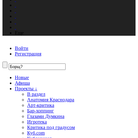
Еще
Войти
Регистрация
Новые
Афиша
Проекты ↓
В раздел
Анатомия Краснодара
Арт-критика
Бар-хоппинг
Глазами Думкина
Игротека
Критика под градусом
Куб.com