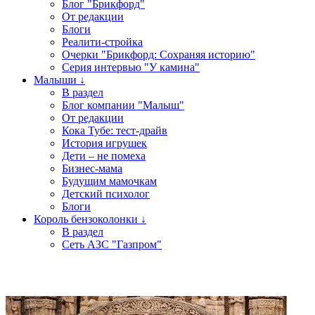
Блог "Брикфорд"
От редакции
Блоги
Реалити-стройка
Очерки "Брикфорд: Сохраняя историю"
Серия интервью "У камина"
Малыши ↓
В раздел
Блог компании "Малыш"
От редакции
Кока Тубе: тест-драйв
История игрушек
Дети – не помеха
Бизнес-мама
Будущим мамочкам
Детский психолог
Блоги
Король бензоколонки ↓
В раздел
Сеть АЗС "Газпром"