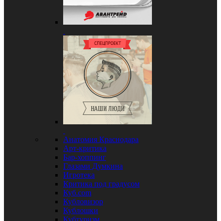
Анатомия Краснодара
Арт-критика
Бар-хоппинг
Глазами Думкина
Игротека
Критика под градусом
Куб.com
Кубловизор
Кублошки
Кубтуризм