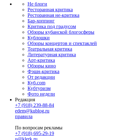
Не блоги
Ресторанная критика
Ресторанная не-критика
Бар-хоппинг
Критика под градусом
Обзоры кубанской блогосферы
Кублошки
Обзоры концертов и спектаклей
Театральная критика
Литературная критика
Арт-критика
Обзоры кино
Фэшн-критика
От редакции
Куб.com
Кубтуризм
Фото недели
Редакция
+7 (918) 239-88-84
edem@kublog.ru
правила
По вопросам рекламы
+7 (918) 695-29-19
u@klerk.ru