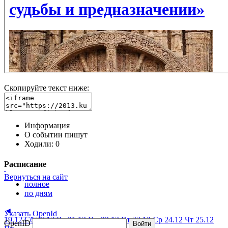
Скопируйте текст ниже:
Информация
О событии пишут
Ходили:
0
Расписание
Вернуться на сайт
полное
по дням
◄
Указать OpenId
19.12 Сб
20.12 Вс
21.12 Пн
22.12 Вт
23.12 Ср
24.12 Чт
25.12
OpenID
Войти