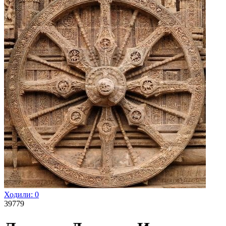
Ходили:
0
39779