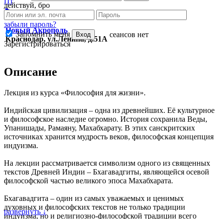
Пт
действуй, бро
►
забыли пароль?
Новый Акрополь
Запомнить меня
сеансов нет
Вход
Краснодар, ул.Ленина, д.51А
Зарегистрироваться
Описание
Лекция из курса «Философия для жизни».
Индийская цивилизация – одна из древнейших. Её культурное
и философское наследие огромно. История сохранила Веды,
Упанишады, Рамаяну, Махабхарату. В этих санскритских
источниках хранится мудрость веков, философская концепция
индуизма.
На лекции рассматривается символизм одного из священных
текстов Древней Индии – Бхагавадгиты, являющейся осевой
философской частью великого эпоса Махабхарата.
Бхагавадгита – один из самых уважаемых и ценимых
духовных и философских текстов не только традиции
развернуть ↓
индуизма, но и религиозно-философской традиции всего