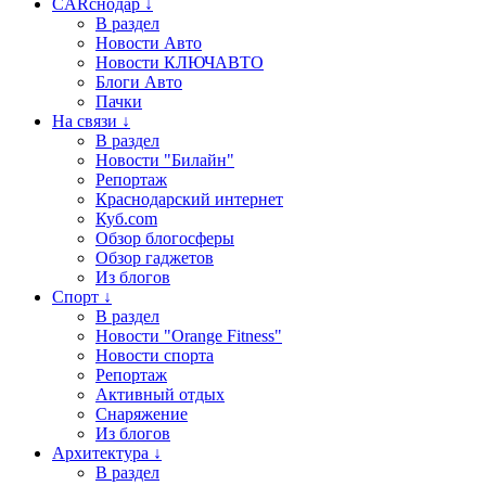
CARснодар ↓
В раздел
Новости Авто
Новости КЛЮЧАВТО
Блоги Авто
Пачки
На связи ↓
В раздел
Новости "Билайн"
Репортаж
Краснодарский интернет
Куб.com
Обзор блогосферы
Обзор гаджетов
Из блогов
Спорт ↓
В раздел
Новости "Orange Fitness"
Новости спорта
Репортаж
Активный отдых
Снаряжение
Из блогов
Архитектура ↓
В раздел