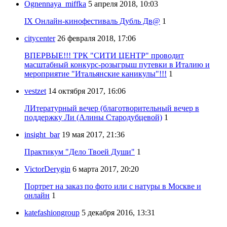
Ognennaya_miffka
5 апреля 2018, 10:03
IX Онлайн-кинофестиваль Дубль Дв@
1
citycenter
26 февраля 2018, 17:06
ВПЕРВЫЕ!!! ТРК "СИТИ ЦЕНТР" проводит
масштабный конкурс-розыгрыш путевки в Италию и
мероприятие "Итальянские каникулы"!!!
1
vestzet
14 октября 2017, 16:06
ЛИтературный вечер (благотворительный вечер в
поддержку Ли (Алины Стародубцевой)
1
insight_bar
19 мая 2017, 21:36
Практикум "Дело Твоей Души"
1
VictorDerygin
6 марта 2017, 20:20
Портрет на заказ по фото или с натуры в Москве и
онлайн
1
katefashiongroup
5 декабря 2016, 13:31