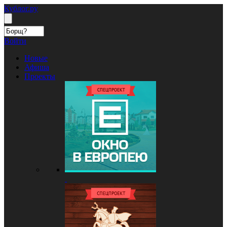
Кублог.ру
Войти
Новые
Афиша
Проекты