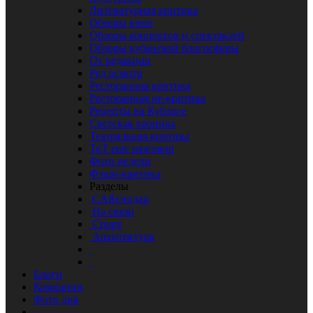
Литературная критика
Обзоры кино
Обзоры концертов и спектаклей
Обзоры кубанской блогосферы
От редакции
Ред осмотр
Ресторанная критика
Ресторанная не-критика
Рецепты на Кублоге
Светская хроника
Театральная критика
ТоТ еще разговор
Фото недели
Фэшн-критика
Разделы
CARснодар
На связи
Спорт
Архитектура
Блоги
Компании
Фото дня