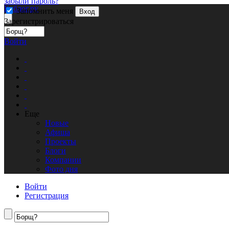
забыли пароль?
Кублог.ру
Запомнить меня
Вход
Зарегистрироваться
Войти
Еще
Новые
Афиша
Проекты
Блоги
Компании
Фото дня
Войти
Регистрация