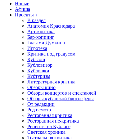
Новые
Афиша
Проекты ↓
В раздел
Анатомия Краснодара
Арт-критика
Бар-хоппинг
Глазами Думкина
Игротека
Критика под градусом
Куб.com
Кубловизор
Кублошки
Кубтуризм
Литературная критика
Обзоры кино
Обзоры концертов и спектаклей
Обзоры кубанской блогосферы
От редакции
Ред осмотр
Ресторанная критика
Ресторанная не-критика
Рецепты на Кублоге
Светская хроника
Театральная критика