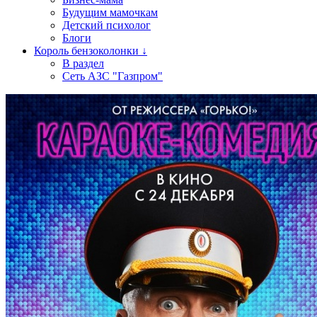
Будущим мамочкам
Детский психолог
Блоги
Король бензоколонки ↓
В раздел
Сеть АЗС "Газпром"