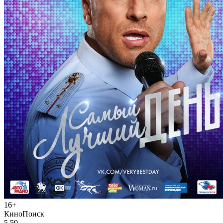
16+
КиноПоиск
5,59