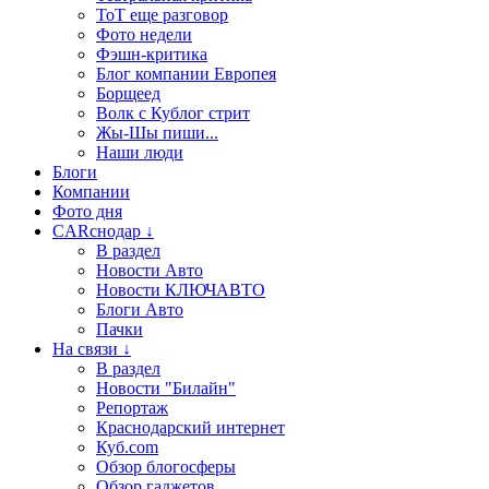
ТоТ еще разговор
Фото недели
Фэшн-критика
Блог компании Европея
Борщеед
Волк с Кублог стрит
Жы-Шы пиши...
Наши люди
Блоги
Компании
Фото дня
CARснодар ↓
В раздел
Новости Авто
Новости КЛЮЧАВТО
Блоги Авто
Пачки
На связи ↓
В раздел
Новости "Билайн"
Репортаж
Краснодарский интернет
Куб.com
Обзор блогосферы
Обзор гаджетов