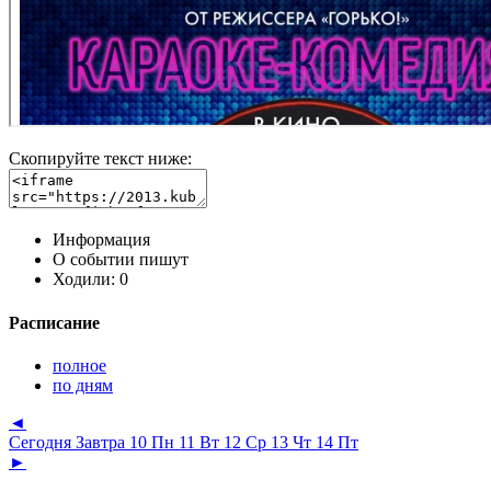
Скопируйте текст ниже:
Информация
О событии пишут
Ходили:
0
Расписание
полное
по дням
◄
Сегодня
Завтра
10 Пн
11 Вт
12 Ср
13 Чт
14 Пт
►