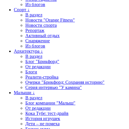
Из блогов
Спорт ↓
В раздел
Новости "Orange Fitness"
Новости спорта
Репортаж
Активный отдых
Снаряжение
Из блогов
Архитектура ↓
В раздел
Блог "Брикфорд"
От редакции
Блоги
Реалити-стройка
Очерки "Брикфорд: Сохраняя историю"
Серия интервью "У камина"
Малыши ↓
В раздел
Блог компании "Малыш"
От редакции
Кока Тубе: тест-драйв
История игрушек
Дети – не помеха
Бизнес-мама