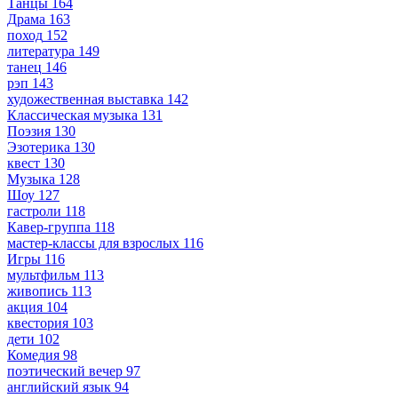
Танцы
164
Драма
163
поход
152
литература
149
танец
146
рэп
143
художественная выставка
142
Классическая музыка
131
Поэзия
130
Эзотерика
130
квест
130
Музыка
128
Шоу
127
гастроли
118
Кавер-группа
118
мастер-классы для взрослых
116
Игры
116
мультфильм
113
живопись
113
акция
104
квестория
103
дети
102
Комедия
98
поэтический вечер
97
английский язык
94