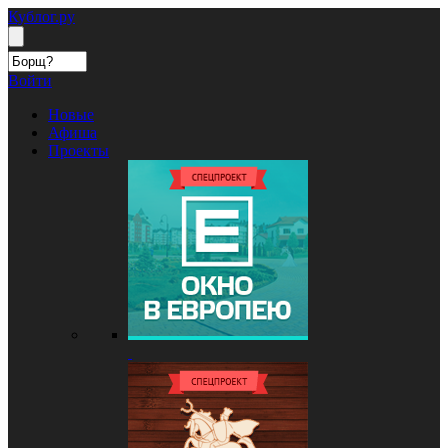
Кублог.ру
Войти
Новые
Афиша
Проекты