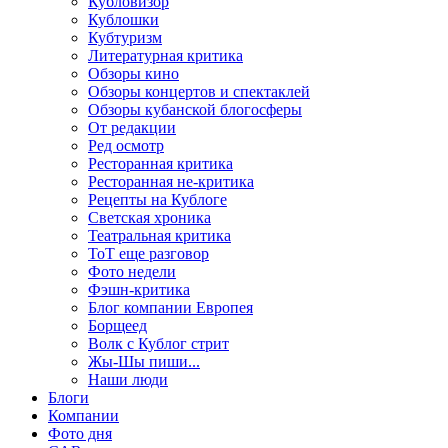
Кубловизор
Кублошки
Кубтуризм
Литературная критика
Обзоры кино
Обзоры концертов и спектаклей
Обзоры кубанской блогосферы
От редакции
Ред осмотр
Ресторанная критика
Ресторанная не-критика
Рецепты на Кублоге
Светская хроника
Театральная критика
ТоТ еще разговор
Фото недели
Фэшн-критика
Блог компании Европея
Борщеед
Волк с Кублог стрит
Жы-Шы пиши...
Наши люди
Блоги
Компании
Фото дня