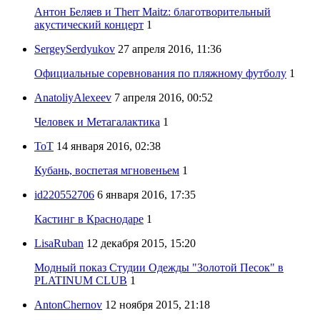
Антон Беляев и Therr Maitz: благотворительный
акустический концерт
1
SergeySerdyukov
27 апреля 2016, 11:36
Официальные соревнования по пляжному футболу
1
AnatoliyAlexeev
7 апреля 2016, 00:52
Человек и Метагалактика
1
ToT
14 января 2016, 02:38
Кубань, воспетая мгновеньем
1
id220552706
6 января 2016, 17:35
Кастинг в Краснодаре
1
LisaRuban
12 декабря 2015, 15:20
Модный показ Студии Одежды "Золотой Песок" в
PLATINUM CLUB
1
AntonChernov
12 ноября 2015, 21:18