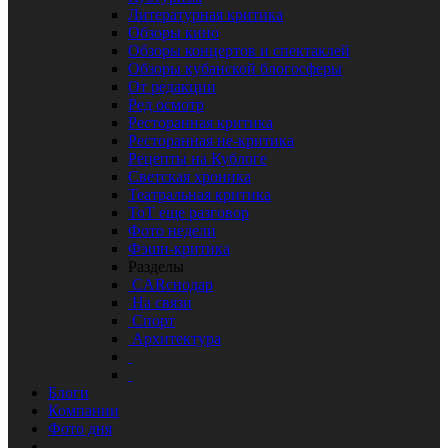
Литературная критика
Обзоры кино
Обзоры концертов и спектаклей
Обзоры кубанской блогосферы
От редакции
Ред осмотр
Ресторанная критика
Ресторанная не-критика
Рецепты на Кублоге
Светская хроника
Театральная критика
ТоТ еще разговор
Фото недели
Фэшн-критика
Разделы
CARснодар
На связи
Спорт
Архитектура
Блоги
Компании
Фото дня