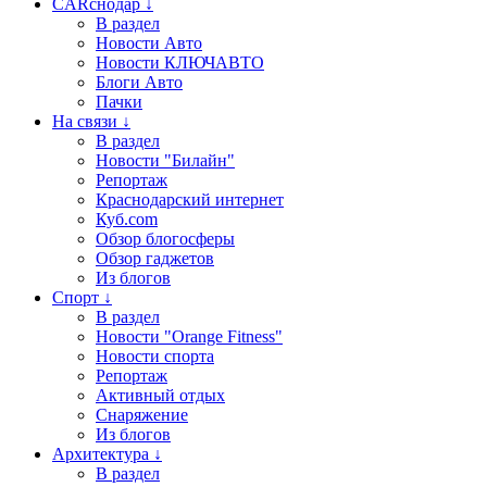
CARснодар ↓
В раздел
Новости Авто
Новости КЛЮЧАВТО
Блоги Авто
Пачки
На связи ↓
В раздел
Новости "Билайн"
Репортаж
Краснодарский интернет
Куб.com
Обзор блогосферы
Обзор гаджетов
Из блогов
Спорт ↓
В раздел
Новости "Orange Fitness"
Новости спорта
Репортаж
Активный отдых
Снаряжение
Из блогов
Архитектура ↓
В раздел