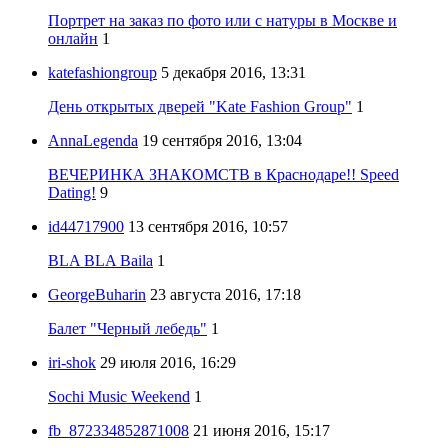
Портрет на заказ по фото или с натуры в Москве и
онлайн
1
katefashiongroup
5 декабря 2016, 13:31
День открытых дверей "Kate Fashion Group"
1
AnnaLegenda
19 сентября 2016, 13:04
ВЕЧЕРИНКА ЗНАКОМСТВ в Краснодаре!! Speed
Dating!
9
id44717900
13 сентября 2016, 10:57
BLA BLA Baila
1
GeorgeBuharin
23 августа 2016, 17:18
Балет "Черный лебедь"
1
iri-shok
29 июля 2016, 16:29
Sochi Music Weekend
1
fb_872334852871008
21 июня 2016, 15:17