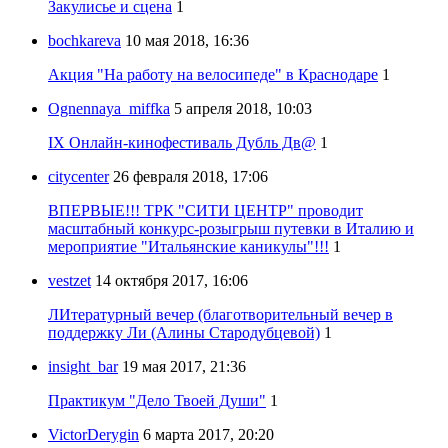
Закулисье и сцена
1
bochkareva
10 мая 2018, 16:36
Акция "На работу на велосипеде" в Краснодаре
1
Ognennaya_miffka
5 апреля 2018, 10:03
IX Онлайн-кинофестиваль Дубль Дв@
1
citycenter
26 февраля 2018, 17:06
ВПЕРВЫЕ!!! ТРК "СИТИ ЦЕНТР" проводит
масштабный конкурс-розыгрыш путевки в Италию и
мероприятие "Итальянские каникулы"!!!
1
vestzet
14 октября 2017, 16:06
ЛИтературный вечер (благотворительный вечер в
поддержку Ли (Алины Стародубцевой)
1
insight_bar
19 мая 2017, 21:36
Практикум "Дело Твоей Души"
1
VictorDerygin
6 марта 2017, 20:20