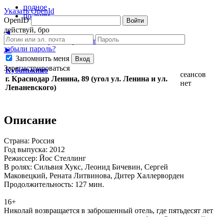
полное
Указать OpenId
по дням
OpenID
Войти
действуй, бро
◄
Сегодня
Завтра
12 Ср
13 Чт
14 Пт
15 Сб
16 Вс
забыли пароль?
►
Запомнить меня
Вход
Зарегистрироваться
Кубанькино
сеансов
г. Краснодар Ленина, 89 (угол ул. Ленина и ул.
нет
Леваневского)
Описание
Страна: Россия
Год выпуска: 2012
Режиссер: Йос Стеллинг
В ролях: Сильвия Хукс, Леонид Бичевин, Сергей
Маковецкий, Рената Литвинова, Дитер Халлерворден
Продолжительность: 127 мин.
16+
Николай возвращается в заброшенный отель, где пятьдесят лет