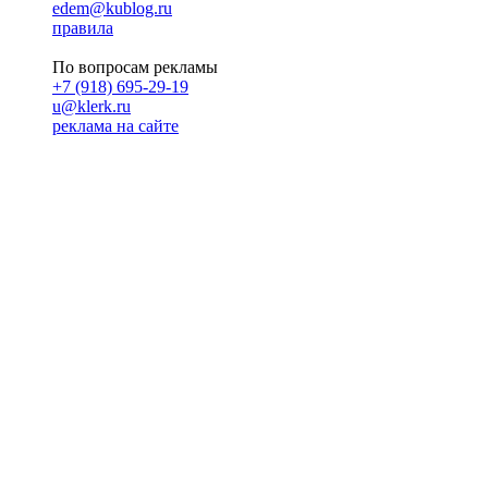
edem@kublog.ru
правила
По вопросам рекламы
+7 (918) 695-29-19
u@klerk.ru
реклама на сайте
PR
Илона Полянская
pr@kublog.ru
Клубок социума
Кублогимн
Демография Кублога
5014 кублогеров
© 2026
Кублог
Кулбог
Клубог
Жлобук
КуолбG
=)