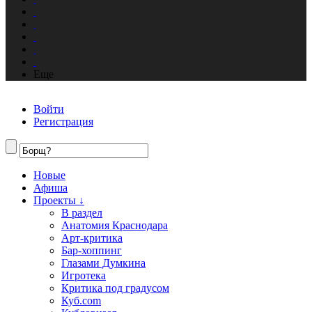
Еще
Войти
Регистрация
Новые
Афиша
Проекты ↓
В раздел
Анатомия Краснодара
Арт-критика
Бар-хоппинг
Глазами Думкина
Игротека
Критика под градусом
Куб.com