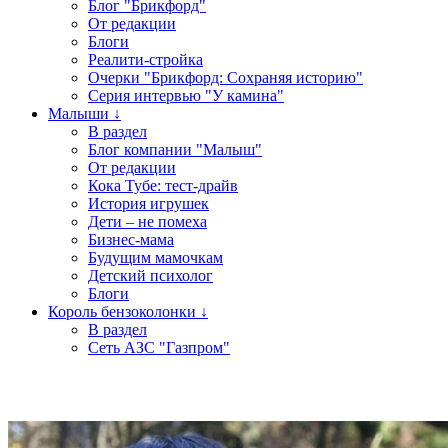
Блог "Брикфорд"
От редакции
Блоги
Реалити-стройка
Очерки "Брикфорд: Сохраняя историю"
Серия интервью "У камина"
Малыши ↓
В раздел
Блог компании "Малыш"
От редакции
Кока Тубе: тест-драйв
История игрушек
Дети – не помеха
Бизнес-мама
Будущим мамочкам
Детский психолог
Блоги
Король бензоколонки ↓
В раздел
Сеть АЗС "Газпром"