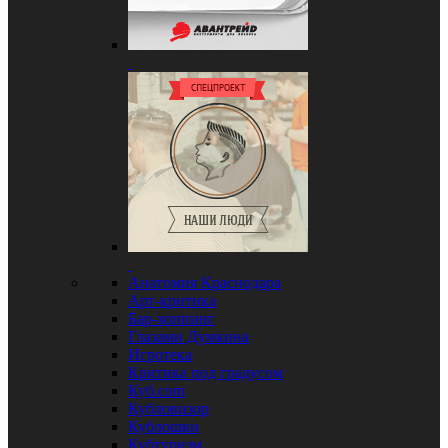
Анатомия Краснодара
Арт-критика
Бар-хоппинг
Глазами Думкина
Игротека
Критика под градусом
Куб.com
Кубловизор
Кублошки
Кубтуризм