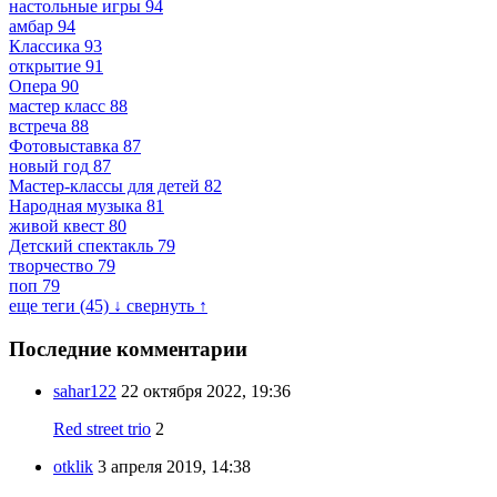
настольные игры
94
амбар
94
Классика
93
открытие
91
Опера
90
мастер класс
88
встреча
88
Фотовыставка
87
новый год
87
Мастер-классы для детей
82
Народная музыка
81
живой квест
80
Детский спектакль
79
творчество
79
поп
79
еще теги (45) ↓
свернуть ↑
Последние комментарии
sahar122
22 октября 2022, 19:36
Red street trio
2
otklik
3 апреля 2019, 14:38