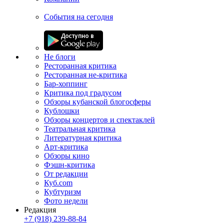
События на сегодня
Не блоги
Ресторанная критика
Ресторанная не-критика
Бар-хоппинг
Критика под градусом
Обзоры кубанской блогосферы
Кублошки
Обзоры концертов и спектаклей
Театральная критика
Литературная критика
Арт-критика
Обзоры кино
Фэшн-критика
От редакции
Куб.com
Кубтуризм
Фото недели
Редакция
+7 (918) 239-88-84