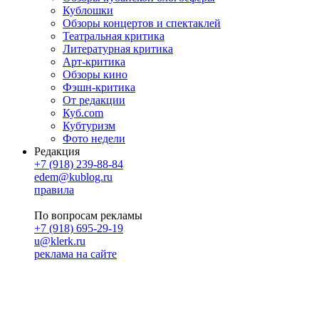
Кублошки
Обзоры концертов и спектаклей
Театральная критика
Литературная критика
Арт-критика
Обзоры кино
Фэшн-критика
От редакции
Куб.com
Кубтуризм
Фото недели
Редакция
+7 (918) 239-88-84
edem@kublog.ru
правила
По вопросам рекламы
+7 (918) 695-29-19
u@klerk.ru
реклама на сайте
PR
Илона Полянская
pr@kublog.ru
Клубок социума