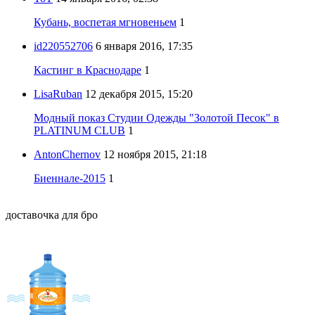
Кубань, воспетая мгновеньем
1
id220552706
6 января 2016, 17:35
Кастинг в Краснодаре
1
LisaRuban
12 декабря 2015, 15:20
Модный показ Студии Одежды "Золотой Песок" в
PLATINUM CLUB
1
AntonChernov
12 ноября 2015, 21:18
Биеннале-2015
1
доставочка для бро