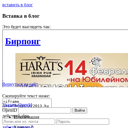
вставить в блог
Вставка в блог
Это будет выглядеть так:
Вернуться на сайт
Скопируйте текст ниже:
Указать OpenId
OpenID
Войти
действуй, бро
Информация
О событии пишут
забыли пароль?
Ходили:
0