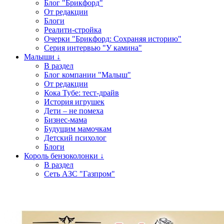
Блог "Брикфорд"
От редакции
Блоги
Реалити-стройка
Очерки "Брикфорд: Сохраняя историю"
Серия интервью "У камина"
Малыши ↓
В раздел
Блог компании "Малыш"
От редакции
Кока Тубе: тест-драйв
История игрушек
Дети – не помеха
Бизнес-мама
Будущим мамочкам
Детский психолог
Блоги
Король бензоколонки ↓
В раздел
Сеть АЗС "Газпром"