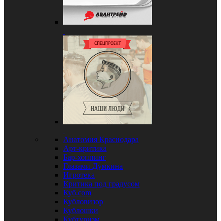
Анатомия Краснодара
Арт-критика
Бар-хоппинг
Глазами Думкина
Игротека
Критика под градусом
Куб.com
Кубловизор
Кублошки
Кубтуризм