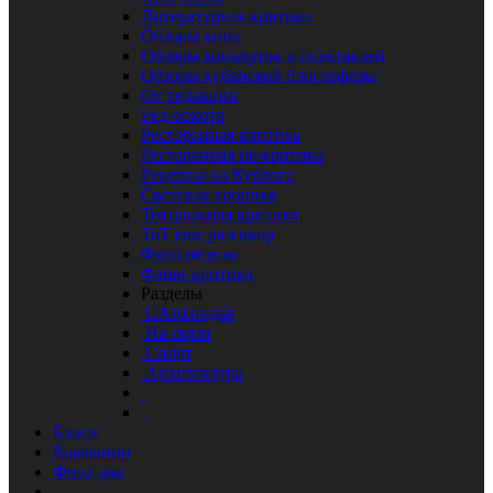
Литературная критика
Обзоры кино
Обзоры концертов и спектаклей
Обзоры кубанской блогосферы
От редакции
Ред осмотр
Ресторанная критика
Ресторанная не-критика
Рецепты на Кублоге
Светская хроника
Театральная критика
ТоТ еще разговор
Фото недели
Фэшн-критика
Разделы
CARснодар
На связи
Спорт
Архитектура
Блоги
Компании
Фото дня