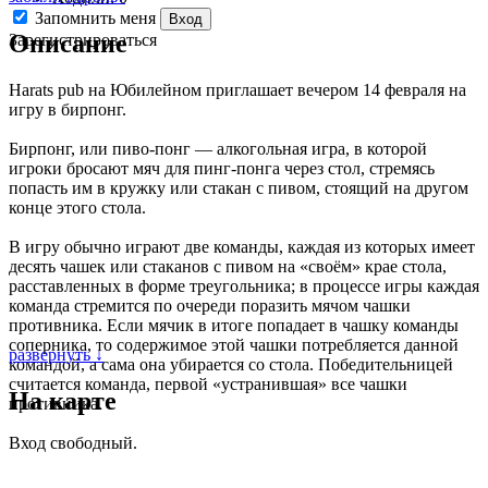
Запомнить меня
Вход
Описание
Зарегистрироваться
Harats pub на Юбилейном приглашает вечером 14 февраля на
игру в бирпонг.
Бирпонг, или пиво-понг — алкогольная игра, в которой
игроки бросают мяч для пинг-понга через стол, стремясь
попасть им в кружку или стакан с пивом, стоящий на другом
конце этого стола.
В игру обычно играют две команды, каждая из которых имеет
десять чашек или стаканов с пивом на «своём» крае стола,
расставленных в форме треугольника; в процессе игры каждая
команда стремится по очереди поразить мячом чашки
противника. Если мячик в итоге попадает в чашку команды
соперника, то содержимое этой чашки потребляется данной
развернуть ↓
командой, а сама она убирается со стола. Победительницей
считается команда, первой «устранившая» все чашки
На карте
противника.
Вход свободный.