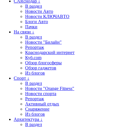
CARснодар ↓
В раздел
Новости Авто
Новости КЛЮЧАВТО
Блоги Авто
Пачки
На связи ↓
В раздел
Новости "Билайн"
Репортаж
Краснодарский интернет
Куб.com
Обзор блогосферы
Обзор гаджетов
Из блогов
Спорт ↓
В раздел
Новости "Orange Fitness"
Новости спорта
Репортаж
Активный отдых
Снаряжение
Из блогов
Архитектура ↓
В раздел