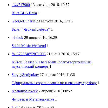
id44717900
13 сентября 2016, 10:57
BLA BLA Baila
1
GeorgeBuharin
23 августа 2016, 17:18
Балет "Черный лебедь"
1
iri-shok
29 июля 2016, 16:29
Sochi Music Weekend
1
fb_872334852871008
21 июня 2016, 15:17
Антон Беляев и Therr Maitz: благотворительный
акустический концерт
1
SergeySerdyukov
27 апреля 2016, 11:36
Официальные соревнования по пляжному футболу
1
AnatoliyAlexeev
7 апреля 2016, 00:52
Человек и Метагалактика
1
ToT
14 января 2016, 02:38