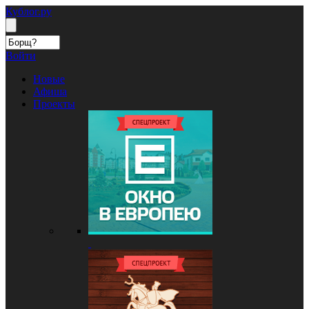
Кублог.ру
Войти
Новые
Афиша
Проекты