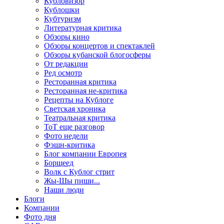
Кубловизор
Кублошки
Кубтуризм
Литературная критика
Обзоры кино
Обзоры концертов и спектаклей
Обзоры кубанской блогосферы
От редакции
Ред осмотр
Ресторанная критика
Ресторанная не-критика
Рецепты на Кублоге
Светская хроника
Театральная критика
ТоТ еще разговор
Фото недели
Фэшн-критика
Блог компании Европея
Борщеед
Волк с Кублог стрит
Жы-Шы пиши...
Наши люди
Блоги
Компании
Фото дня