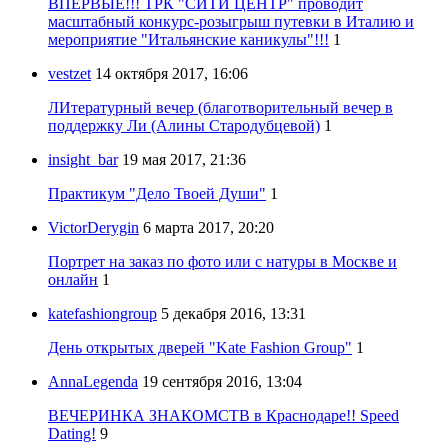
ВПЕРВЫЕ!!! ТРК "СИТИ ЦЕНТР" проводит
масштабный конкурс-розыгрыш путевки в Италию и
мероприятие "Итальянские каникулы"!!!
1
vestzet
14 октября 2017, 16:06
ЛИтературный вечер (благотворительный вечер в
поддержку Ли (Алины Стародубцевой)
1
insight_bar
19 мая 2017, 21:36
Практикум "Дело Твоей Души"
1
VictorDerygin
6 марта 2017, 20:20
Портрет на заказ по фото или с натуры в Москве и
онлайн
1
katefashiongroup
5 декабря 2016, 13:31
День открытых дверей "Kate Fashion Group"
1
AnnaLegenda
19 сентября 2016, 13:04
ВЕЧЕРИНКА ЗНАКОМСТВ в Краснодаре!! Speed
Dating!
9