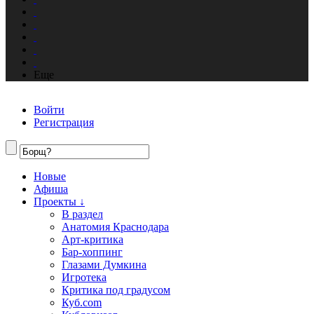
Еще
Войти
Регистрация
Новые
Афиша
Проекты ↓
В раздел
Анатомия Краснодара
Арт-критика
Бар-хоппинг
Глазами Думкина
Игротека
Критика под градусом
Куб.com