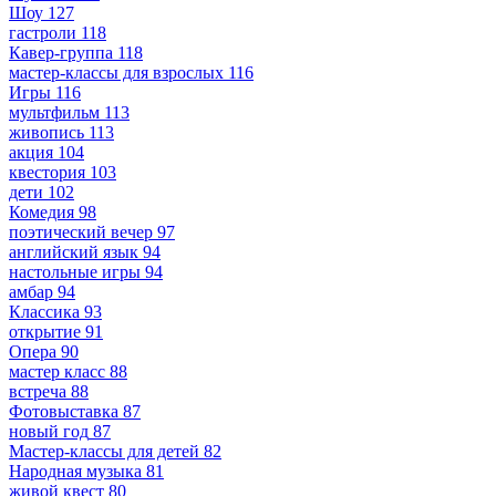
Шоу
127
гастроли
118
Кавер-группа
118
мастер-классы для взрослых
116
Игры
116
мультфильм
113
живопись
113
акция
104
квестория
103
дети
102
Комедия
98
поэтический вечер
97
английский язык
94
настольные игры
94
амбар
94
Классика
93
открытие
91
Опера
90
мастер класс
88
встреча
88
Фотовыставка
87
новый год
87
Мастер-классы для детей
82
Народная музыка
81
живой квест
80