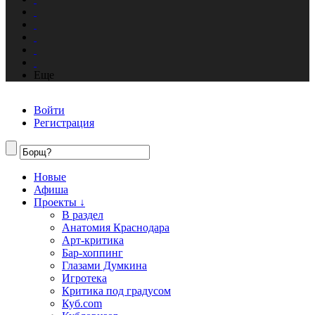
Еще
Войти
Регистрация
Новые
Афиша
Проекты ↓
В раздел
Анатомия Краснодара
Арт-критика
Бар-хоппинг
Глазами Думкина
Игротека
Критика под градусом
Куб.com