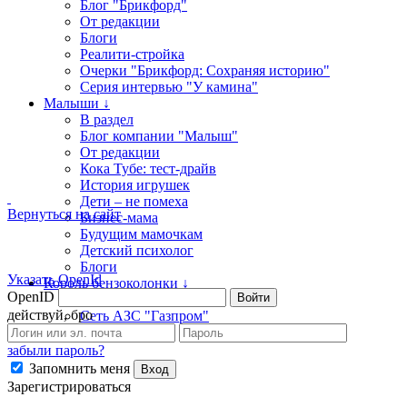
Блог "Брикфорд"
От редакции
Блоги
Реалити-стройка
Очерки "Брикфорд: Сохраняя историю"
Серия интервью "У камина"
Малыши ↓
В раздел
Блог компании "Малыш"
От редакции
Кока Тубе: тест-драйв
История игрушек
Дети – не помеха
Вернуться на сайт
Бизнес-мама
Будущим мамочкам
Детский психолог
Блоги
Указать OpenId
Король бензоколонки ↓
OpenID
Войти
В раздел
действуй, бро
Сеть АЗС "Газпром"
забыли пароль?
Запомнить меня
Вход
Зарегистрироваться