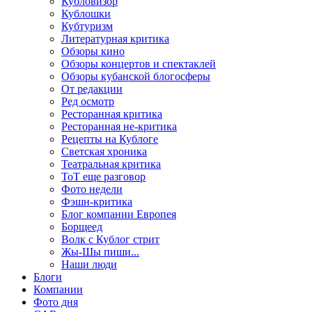
Кубловизор
Кублошки
Кубтуризм
Литературная критика
Обзоры кино
Обзоры концертов и спектаклей
Обзоры кубанской блогосферы
От редакции
Ред осмотр
Ресторанная критика
Ресторанная не-критика
Рецепты на Кублоге
Светская хроника
Театральная критика
ТоТ еще разговор
Фото недели
Фэшн-критика
Блог компании Европея
Борщеед
Волк с Кублог стрит
Жы-Шы пиши...
Наши люди
Блоги
Компании
Фото дня