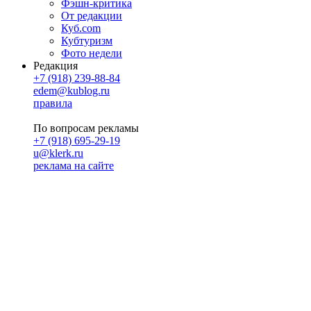
Фэшн-критика
От редакции
Куб.com
Кубтуризм
Фото недели
Редакция
+7 (918) 239-88-84
edem@kublog.ru
правила
По вопросам рекламы
+7 (918) 695-29-19
u@klerk.ru
реклама на сайте
PR
Илона Полянская
pr@kublog.ru
Клубок социума
Кублогимн
Демография Кублога
5014 кублогеров