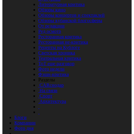
Литературная критика
Обзоры кино
Обзоры концертов и спектаклей
Обзоры кубанской блогосферы
От редакции
Ред осмотр
Ресторанная критика
Ресторанная не-критика
Рецепты на Кублоге
Светская хроника
Театральная критика
ТоТ еще разговор
Фото недели
Фэшн-критика
Разделы
CARснодар
На связи
Спорт
Архитектура
Блоги
Компании
Фото дня