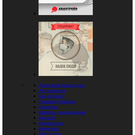
Анатомия Краснодара
Арт-критика
Бар-хоппинг
Глазами Думкина
Игротека
Критика под градусом
Куб.com
Кубловизор
Кублошки
Кубтуризм