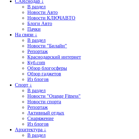
CARснодар ↓
В раздел
Новости Авто
Новости КЛЮЧАВТО
Блоги Авто
Пачки
На связи ↓
В раздел
Новости "Билайн"
Репортаж
Краснодарский интернет
Куб.com
Обзор блогосферы
Обзор гаджетов
Из блогов
Спорт ↓
В раздел
Новости "Orange Fitness"
Новости спорта
Репортаж
Активный отдых
Снаряжение
Из блогов
Архитектура ↓
В раздел