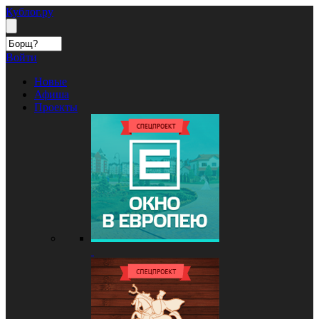
Кублог.ру
Войти
Новые
Афиша
Проекты