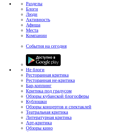
Разделы
Блоги
Люди
Активность
Афиша
Места
Компании
События на сегодня
Не блоги
Ресторанная критика
Ресторанная не-критика
Бар-хоппинг
Критика под градусом
Обзоры кубанской блогосферы
Кублошки
Обзоры концертов и спектаклей
Театральная критика
Литературная критика
Арт-критика
Обзоры кино