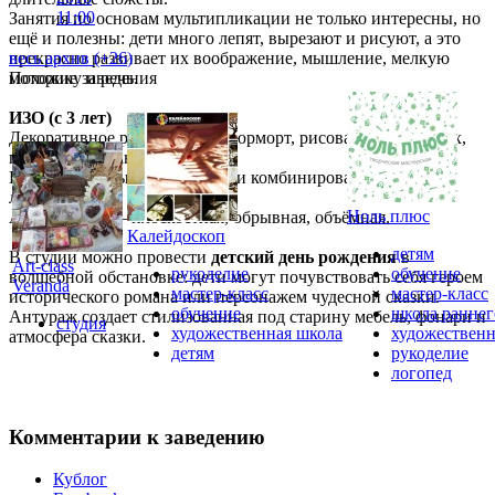
11:00
Занятия по основам мультипликации не только интересны, но
ещё и полезны: дети много лепят, вырезают и рисуют, а это
прекрасно развивает их воображение, мышление, мелкую
весь архив (+
26
)
моторику и речь.
Похожие заведения
ИЗО (с 3 лет)
Декоративное рисование, натюрморт, рисование животных,
пейзаж, рисование человека.
Конструктивный, рельефный и комбинированный способ
лепки.
Ноль плюс
Аппликация — плоскостная, обрывная, объёмная.
Калейдоскоп
детям
В студии можно провести
детский день рождения
в
Art-class
рукоделие
обучение
волшебной обстановке: дети могут почувствовать себя героем
Veranda
мастер-класс
мастер-класс
исторического романа или персонажем чудесной сказки.
обучение
школа раннег
Антураж создает стилизованная под старину мебель, фонари и
студия
художественная школа
художественн
атмосфера сказки.
детям
рукоделие
логопед
Комментарии к заведению
Кублог