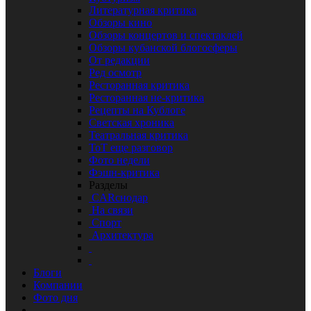
Литературная критика
Обзоры кино
Обзоры концертов и спектаклей
Обзоры кубанской блогосферы
От редакции
Ред осмотр
Ресторанная критика
Ресторанная не-критика
Рецепты на Кублоге
Светская хроника
Театральная критика
ТоТ еще разговор
Фото недели
Фэшн-критика
Разделы
CARснодар
На связи
Спорт
Архитектура
Блоги
Компании
Фото дня