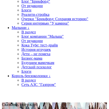
Блог "Брикфорд"
От редакции
Блоги
Реалити-стройка
Очерки "Брикфорд: Сохраняя историю"
Серия интервью "У камина"
Малыши ↓
В раздел
Блог компании "Малыш"
От редакции
Кока Тубе: тест-драйв
История игрушек
Дети – не помеха
Бизнес-мама
Будущим мамочкам
Детский психолог
Блоги
Король бензоколонки ↓
В раздел
Сеть АЗС "Газпром"
Сказкино, театр-клуб