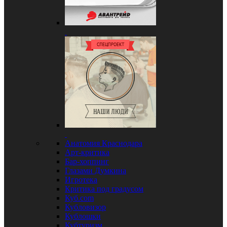
Анатомия Краснодара
Арт-критика
Бар-хоппинг
Глазами Думкина
Игротека
Критика под градусом
Куб.com
Кубловизор
Кублошки
Кубтуризм