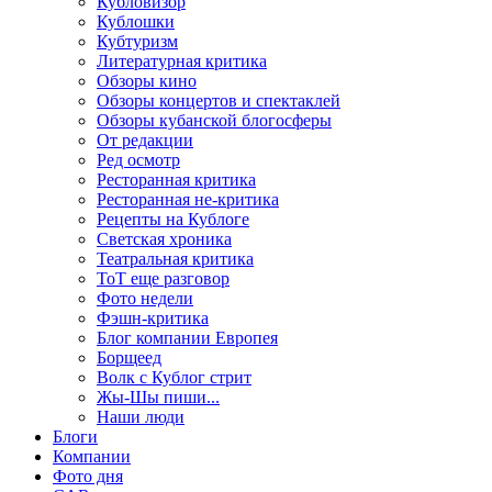
Кубловизор
Кублошки
Кубтуризм
Литературная критика
Обзоры кино
Обзоры концертов и спектаклей
Обзоры кубанской блогосферы
От редакции
Ред осмотр
Ресторанная критика
Ресторанная не-критика
Рецепты на Кублоге
Светская хроника
Театральная критика
ТоТ еще разговор
Фото недели
Фэшн-критика
Блог компании Европея
Борщеед
Волк с Кублог стрит
Жы-Шы пиши...
Наши люди
Блоги
Компании
Фото дня