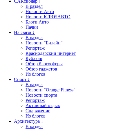
CARснодар ↓
В раздел
Новости Авто
Новости КЛЮЧАВТО
Блоги Авто
Пачки
На связи ↓
В раздел
Новости "Билайн"
Репортаж
Краснодарский интернет
Куб.com
Обзор блогосферы
Обзор гаджетов
Из блогов
Спорт ↓
В раздел
Новости "Orange Fitness"
Новости спорта
Репортаж
Активный отдых
Снаряжение
Из блогов
Архитектура ↓
В раздел