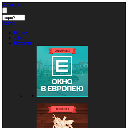
Кублог.ру
Войти
Новые
Афиша
Проекты