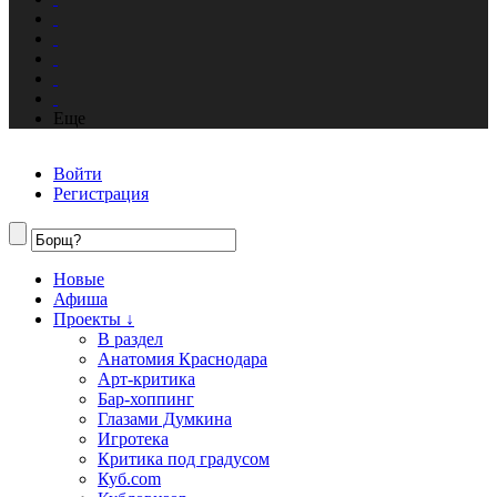
Еще
Войти
Регистрация
Новые
Афиша
Проекты ↓
В раздел
Анатомия Краснодара
Арт-критика
Бар-хоппинг
Глазами Думкина
Игротека
Критика под градусом
Куб.com