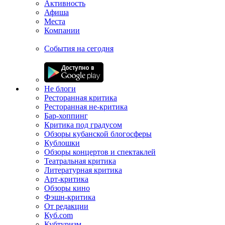
Активность
Афиша
Места
Компании
События на сегодня
Не блоги
Ресторанная критика
Ресторанная не-критика
Бар-хоппинг
Критика под градусом
Обзоры кубанской блогосферы
Кублошки
Обзоры концертов и спектаклей
Театральная критика
Литературная критика
Арт-критика
Обзоры кино
Фэшн-критика
От редакции
Куб.com
Кубтуризм