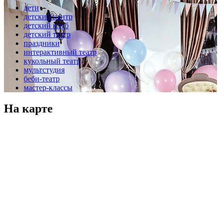
дети
детский центр
детский клуб
детский театр
праздники
интерактивный театр
кукольный театр
мультстудия
беби-театр
мастер-классы
На карте