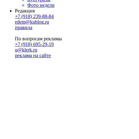
Фото недели
Редакция
+7 (918) 239-88-84
edem@kublog.ru
правила
По вопросам рекламы
+7 (918) 695-29-19
u@klerk.ru
реклама на сайте
PR
Илона Полянская
pr@kublog.ru
Клубок социума
Кублогимн
Демография Кублога
5014 кублогеров
© 2026
Кублог
Кулбог
Клубог