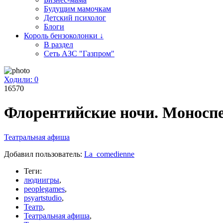
Будущим мамочкам
Детский психолог
Блоги
Король бензоколонки ↓
В раздел
Сеть АЗС "Газпром"
Ходили:
0
16570
Флорентийские ночи. Моносп
Театральная афиша
Добавил пользователь:
La_comedienne
Теги:
людиигры
,
peoplegames
,
psyartstudio
,
Театр
,
Театральная афиша
,