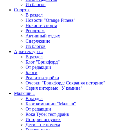
Из блогов
Спорт ↓
В раздел
Новости "Orange Fitness"
Новости спорта
Репортаж
Активный отдых
Снаряжение
Из блогов
Архитектура ↓
В раздел
Блог "Брикфорд"
От редакции
Блоги
Реалити-стройка
Очерки "Брикфорд: Сохраняя историю"
Серия интервью "У камина"
Малыши ↓
В раздел
Блог компании "Малыш"
От редакции
Кока Тубе: тест-драйв
История игрушек
Дети – не помеха
Бизнес-мама