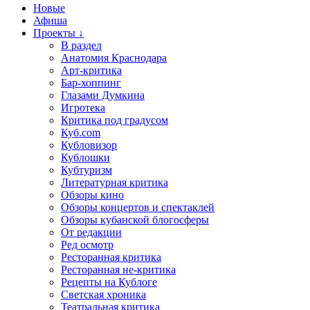
Новые
Афиша
Проекты ↓
В раздел
Анатомия Краснодара
Арт-критика
Бар-хоппинг
Глазами Думкина
Игротека
Критика под градусом
Куб.com
Кубловизор
Кублошки
Кубтуризм
Литературная критика
Обзоры кино
Обзоры концертов и спектаклей
Обзоры кубанской блогосферы
От редакции
Ред осмотр
Ресторанная критика
Ресторанная не-критика
Рецепты на Кублоге
Светская хроника
Театральная критика