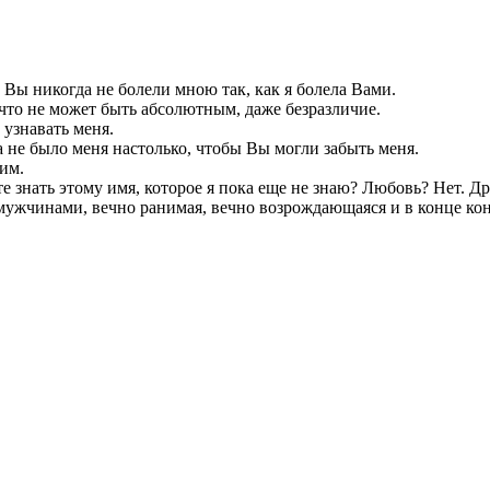
о Вы никогда не болели мною так, как я болела Вами.
ичто не может быть абсолютным, даже безразличие.
 узнавать меня.
да не было меня настолько, чтобы Вы могли забыть меня.
 им.
те знать этому имя, которое я пока еще не знаю? Любовь? Нет. Д
мужчинами, вечно ранимая, вечно возрождающаяся и в конце ко