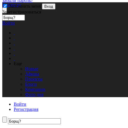
забыли пароль?
Кублог.ру
Запомнить меня
Вход
Зарегистрироваться
Войти
Еще
Новые
Афиша
Проекты
Блоги
Компании
Фото дня
Войти
Регистрация