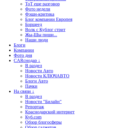
ТоТ еще разговор
Фото недели
Фэшн-критика
Блог компании Европея
Борщеед
Волк с Кублог стрит
Жы-Шы пиши...
Наши люди
Блоги
Компании
Фото дня
CARснодар ↓
В раздел
Новости Авто
Новости КЛЮЧАВТО
Блоги Авто
Пачки
На связи ↓
В раздел
Новости "Билайн"
Репортаж
Краснодарский интернет
Куб.com
Обзор блогосферы
Обзор гаджетов