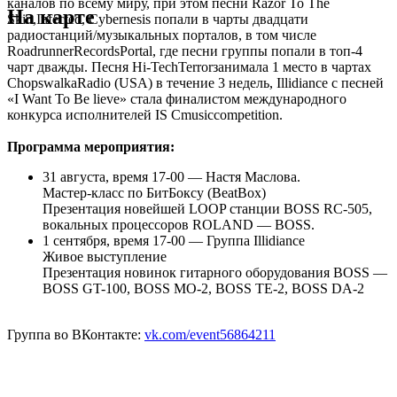
каналов по всему миру, при этом песни Razor To The
На карте
Skin,Infected, Cybernesis попали в чарты двадцати
радиостанций/музыкальных порталов, в том числе
RoadrunnerRecordsPortal, где песни группы попали в топ-4
чарт дважды. Песня Hi-TechTerrorзанимала 1 место в чартах
ChopswalkaRadio (USA) в течение 3 недель, Illidiance с песней
«I Want To Be lieve» стала финалистом международного
конкурса исполнителей IS Cmusiccompetition.
Программа мероприятия:
31 августа, время 17-00 — Настя Маслова.
Мастер-класс по БитБоксу (BeatBox)
Презентация новейшей LOOP станции BOSS RC-505,
вокальных процессоров ROLAND — BOSS.
1 сентября, время 17-00 — Группа Illidiance
Живое выступление
Презентация новинок гитарного оборудования BOSS —
BOSS GT-100, BOSS MO-2, BOSS TE-2, BOSS DA-2
Группа во ВКонтакте:
vk.com/event56864211