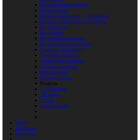
Литературная критика
Обзоры кино
Обзоры концертов и спектаклей
Обзоры кубанской блогосферы
От редакции
Ред осмотр
Ресторанная критика
Ресторанная не-критика
Рецепты на Кублоге
Светская хроника
Театральная критика
ТоТ еще разговор
Фото недели
Фэшн-критика
Разделы
CARснодар
На связи
Спорт
Архитектура
Блоги
Компании
Фото дня