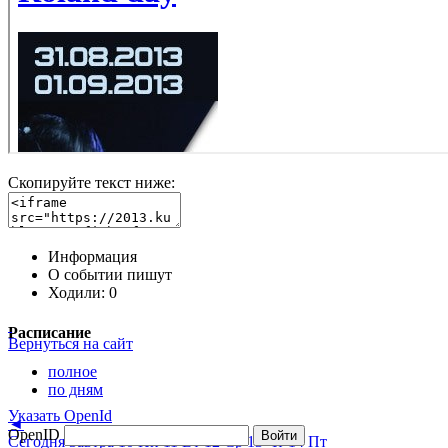
Скопируйте текст ниже:
Информация
О событии пишут
Ходили:
0
Расписание
Вернуться на сайт
полное
по дням
Указать OpenId
◄
OpenID
Войти
Сегодня
Завтра
10 Пн
11 Вт
12 Ср
13 Чт
14 Пт