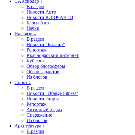
CARснодар ↓
В раздел
Новости Авто
Новости КЛЮЧАВТО
Блоги Авто
Пачки
На связи ↓
В раздел
Новости "Билайн"
Репортаж
Краснодарский интернет
Куб.com
Обзор блогосферы
Обзор гаджетов
Из блогов
Спорт ↓
В раздел
Новости "Orange Fitness"
Новости спорта
Репортаж
Активный отдых
Снаряжение
Из блогов
Архитектура ↓
В раздел