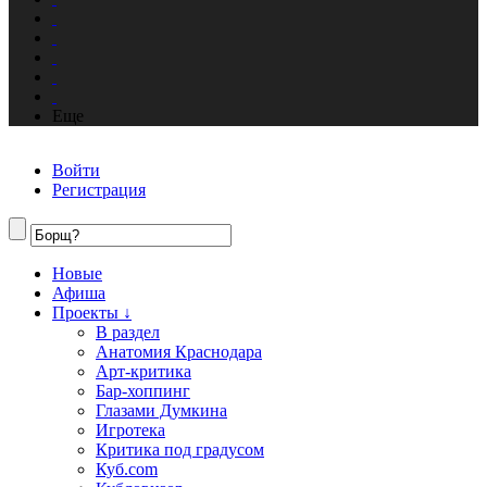
Еще
Войти
Регистрация
Новые
Афиша
Проекты ↓
В раздел
Анатомия Краснодара
Арт-критика
Бар-хоппинг
Глазами Думкина
Игротека
Критика под градусом
Куб.com