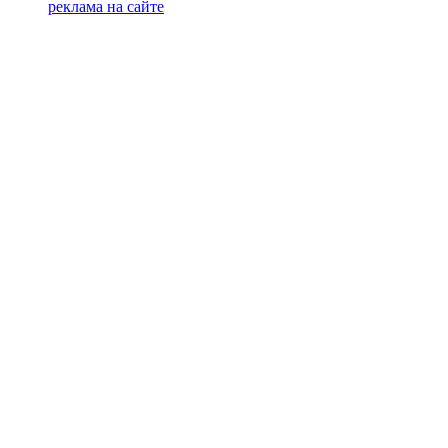
реклама на сайте
PR
Илона Полянская
pr@kublog.ru
Клубок социума
Кублогимн
Демография Кублога
5014 кублогеров
© 2026
Кублог
Кулбог
Клубог
Жлобук
КуолбG
=)
18+
Будь с нами!
Манифест Кублога