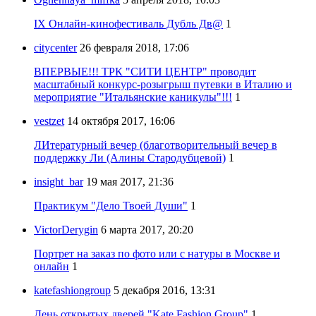
IX Онлайн-кинофестиваль Дубль Дв@
1
citycenter
26 февраля 2018, 17:06
ВПЕРВЫЕ!!! ТРК "СИТИ ЦЕНТР" проводит
масштабный конкурс-розыгрыш путевки в Италию и
мероприятие "Итальянские каникулы"!!!
1
vestzet
14 октября 2017, 16:06
ЛИтературный вечер (благотворительный вечер в
поддержку Ли (Алины Стародубцевой)
1
insight_bar
19 мая 2017, 21:36
Практикум "Дело Твоей Души"
1
VictorDerygin
6 марта 2017, 20:20
Портрет на заказ по фото или с натуры в Москве и
онлайн
1
katefashiongroup
5 декабря 2016, 13:31
День открытых дверей "Kate Fashion Group"
1