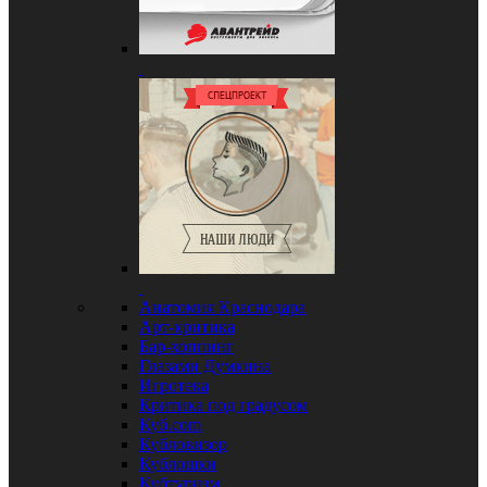
Анатомия Краснодара
Арт-критика
Бар-хоппинг
Глазами Думкина
Игротека
Критика под градусом
Куб.com
Кубловизор
Кублошки
Кубтуризм