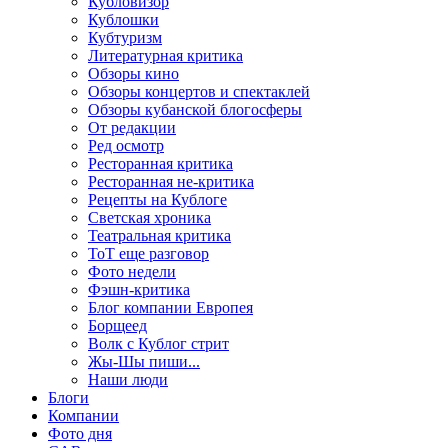
Кубловизор
Кублошки
Кубтуризм
Литературная критика
Обзоры кино
Обзоры концертов и спектаклей
Обзоры кубанской блогосферы
От редакции
Ред осмотр
Ресторанная критика
Ресторанная не-критика
Рецепты на Кублоге
Светская хроника
Театральная критика
ТоТ еще разговор
Фото недели
Фэшн-критика
Блог компании Европея
Борщеед
Волк с Кублог стрит
Жы-Шы пиши...
Наши люди
Блоги
Компании
Фото дня