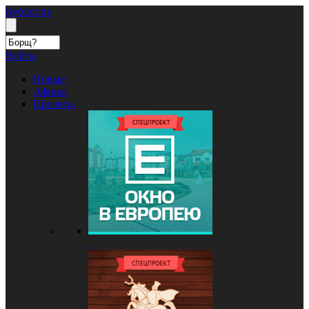
Кублог.ру
Войти
Новые
Афиша
Проекты