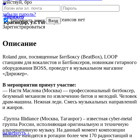
действуй, бро
►
забыли пароль?
Дирижер
сеансов нет
Запомнить меня
Вход
Краснодар, ул. Гоголя, 7
Зарегистрироваться
Описание
Roland дни, посвященные БитБоксу (BeatBox), LOOP
станциям для вокалистов и БитБоксеров, новинкам гитарного
оборудования BOSS, проведут в музыкальном магазине
«Дирижер».
В мероприятии примут участие:
— Настя Маслова (Москва) — профессиональный битбоксер,
безумный механизм по извлечению битов и мелодий. Человек
драм-машина. Нежная леди. Смесь музыкальных направлений
и жанров.
-Группа Illidiance (Москва, Таганрог) – известная сyber-metal
группа России, исполняющая оригинальную и техничную
альтернативную музыку. На данный момент композиции
развернуть ↓
Illidiance находятся в ротации более чем 170 радиостанций и