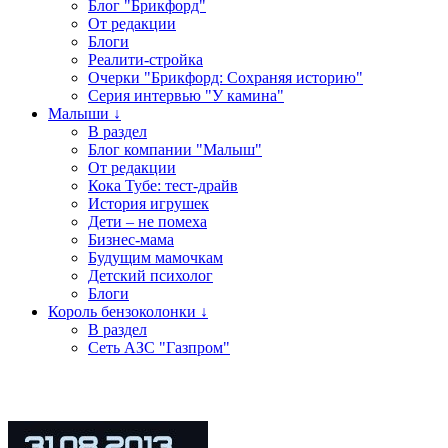
Блог "Брикфорд"
От редакции
Блоги
Реалити-стройка
Очерки "Брикфорд: Сохраняя историю"
Серия интервью "У камина"
Малыши ↓
В раздел
Блог компании "Малыш"
От редакции
Кока Тубе: тест-драйв
История игрушек
Дети – не помеха
Бизнес-мама
Будущим мамочкам
Детский психолог
Блоги
Король бензоколонки ↓
В раздел
Сеть АЗС "Газпром"