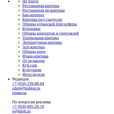
Не блоги
Ресторанная критика
Ресторанная не-критика
Бар-хоппинг
Критика под градусом
Обзоры кубанской блогосферы
Кублошки
Обзоры концертов и спектаклей
Театральная критика
Литературная критика
Арт-критика
Обзоры кино
Фэшн-критика
От редакции
Куб.com
Кубтуризм
Фото недели
Редакция
+7 (918) 239-88-84
edem@kublog.ru
правила
По вопросам рекламы
+7 (918) 695-29-19
u@klerk.ru