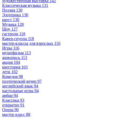
художественная выставка
142
Классическая музыка
131
Поэзия
130
Эзотерика
130
квест
130
Музыка
128
Шоу
127
гастроли
118
Кавер-группа
118
мастер-классы для взрослых
116
Игры
116
мультфильм
113
живопись
113
акция
104
квестория
103
дети
102
Комедия
98
поэтический вечер
97
английский язык
94
настольные игры
94
амбар
94
Классика
93
открытие
91
Опера
90
мастер класс
88