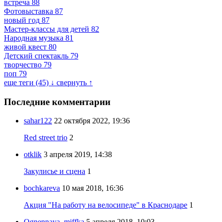
встреча
88
Фотовыставка
87
новый год
87
Мастер-классы для детей
82
Народная музыка
81
живой квест
80
Детский спектакль
79
творчество
79
поп
79
еще теги (45) ↓
свернуть ↑
Последние комментарии
sahar122
22 октября 2022, 19:36
Red street trio
2
otklik
3 апреля 2019, 14:38
Закулисье и сцена
1
bochkareva
10 мая 2018, 16:36
Акция "На работу на велосипеде" в Краснодаре
1
Ognennaya_miffka
5 апреля 2018, 10:03