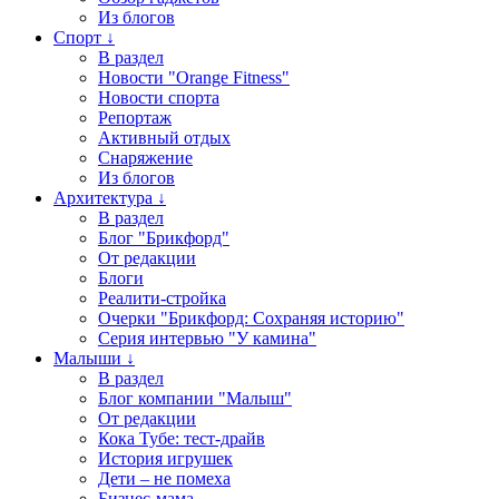
Из блогов
Спорт ↓
В раздел
Новости "Orange Fitness"
Новости спорта
Репортаж
Активный отдых
Снаряжение
Из блогов
Архитектура ↓
В раздел
Блог "Брикфорд"
От редакции
Блоги
Реалити-стройка
Очерки "Брикфорд: Сохраняя историю"
Серия интервью "У камина"
Малыши ↓
В раздел
Блог компании "Малыш"
От редакции
Кока Тубе: тест-драйв
История игрушек
Дети – не помеха
Бизнес-мама