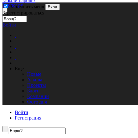
забыли пароль?
Кублог.ру
Запомнить меня
Вход
Зарегистрироваться
Войти
Еще
Новые
Афиша
Проекты
Блоги
Компании
Фото дня
Войти
Регистрация