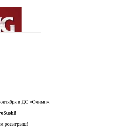
 октября в ДС «Олимп».
oSushi
!
дим розыгрыш!