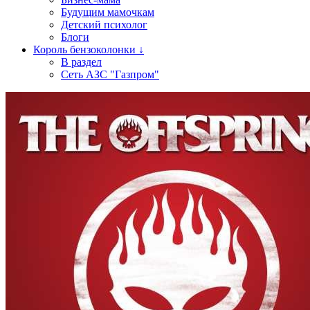
Будущим мамочкам
Детский психолог
Блоги
Король бензоколонки ↓
В раздел
Сеть АЗС "Газпром"