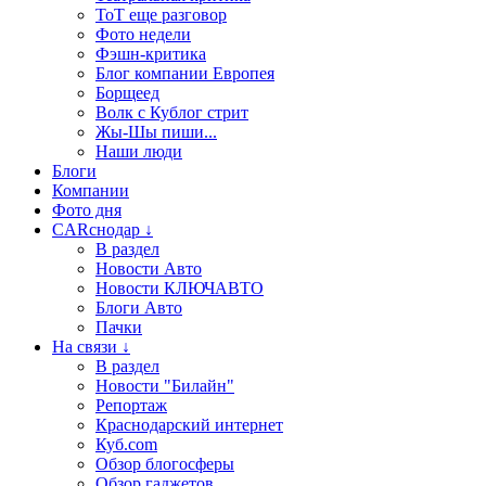
ТоТ еще разговор
Фото недели
Фэшн-критика
Блог компании Европея
Борщеед
Волк с Кублог стрит
Жы-Шы пиши...
Наши люди
Блоги
Компании
Фото дня
CARснодар ↓
В раздел
Новости Авто
Новости КЛЮЧАВТО
Блоги Авто
Пачки
На связи ↓
В раздел
Новости "Билайн"
Репортаж
Краснодарский интернет
Куб.com
Обзор блогосферы
Обзор гаджетов