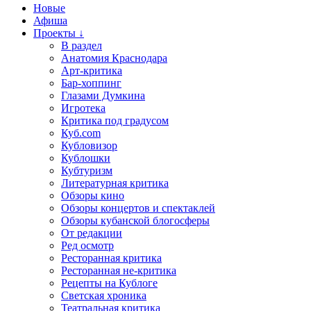
Новые
Афиша
Проекты ↓
В раздел
Анатомия Краснодара
Арт-критика
Бар-хоппинг
Глазами Думкина
Игротека
Критика под градусом
Куб.com
Кубловизор
Кублошки
Кубтуризм
Литературная критика
Обзоры кино
Обзоры концертов и спектаклей
Обзоры кубанской блогосферы
От редакции
Ред осмотр
Ресторанная критика
Ресторанная не-критика
Рецепты на Кублоге
Светская хроника
Театральная критика