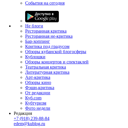
События на сегодня
Не блоги
Ресторанная критика
Ресторанная не-критика
Бар-хоппинг
Критика под градусом
Обзоры кубанской блогосферы
Кублошки
Обзоры концертов и спектаклей
Театральная критика
Литературная критика
Арт-критика
Обзоры кино
Фэшн-критика
От редакции
Куб.com
Кубтуризм
Фото недели
Редакция
+7 (918) 239-88-84
edem@kublog.ru