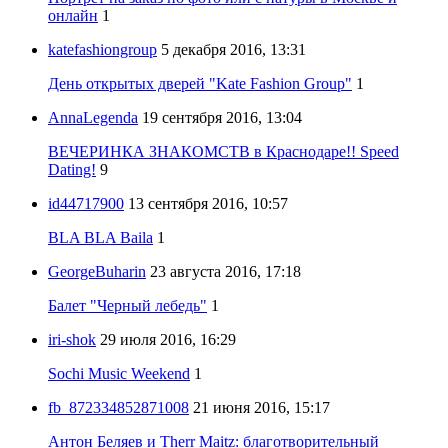
онлайн
1
katefashiongroup
5 декабря 2016, 13:31
День открытых дверей "Kate Fashion Group"
1
AnnaLegenda
19 сентября 2016, 13:04
ВЕЧЕРИНКА ЗНАКОМСТВ в Краснодаре!! Speed
Dating!
9
id44717900
13 сентября 2016, 10:57
BLA BLA Baila
1
GeorgeBuharin
23 августа 2016, 17:18
Балет "Черный лебедь"
1
iri-shok
29 июля 2016, 16:29
Sochi Music Weekend
1
fb_872334852871008
21 июня 2016, 15:17
Антон Беляев и Therr Maitz: благотворительный