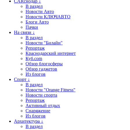
CARснодар ↓
В раздел
Новости Авто
Новости КЛЮЧАВТО
Блоги Авто
Пачки
На связи ↓
В раздел
Новости "Билайн"
Репортаж
Краснодарский интернет
Куб.com
Обзор блогосферы
Обзор гаджетов
Из блогов
Спорт ↓
В раздел
Новости "Orange Fitness"
Новости спорта
Репортаж
Активный отдых
Снаряжение
Из блогов
Архитектура ↓
В раздел