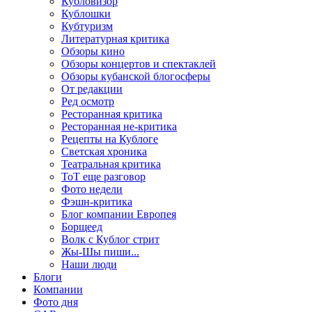
Кубловизор
Кублошки
Кубтуризм
Литературная критика
Обзоры кино
Обзоры концертов и спектаклей
Обзоры кубанской блогосферы
От редакции
Ред осмотр
Ресторанная критика
Ресторанная не-критика
Рецепты на Кублоге
Светская хроника
Театральная критика
ТоТ еще разговор
Фото недели
Фэшн-критика
Блог компании Европея
Борщеед
Волк с Кублог стрит
Жы-Шы пиши...
Наши люди
Блоги
Компании
Фото дня