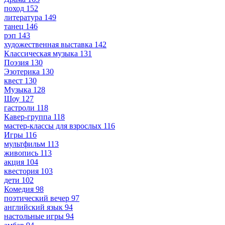
поход
152
литература
149
танец
146
рэп
143
художественная выставка
142
Классическая музыка
131
Поэзия
130
Эзотерика
130
квест
130
Музыка
128
Шоу
127
гастроли
118
Кавер-группа
118
мастер-классы для взрослых
116
Игры
116
мультфильм
113
живопись
113
акция
104
квестория
103
дети
102
Комедия
98
поэтический вечер
97
английский язык
94
настольные игры
94