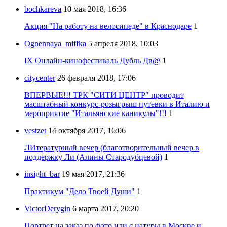
bochkareva
10 мая 2018, 16:36
Акция "На работу на велосипеде" в Краснодаре
1
Ognennaya_miffka
5 апреля 2018, 10:03
IX Онлайн-кинофестиваль Дубль Дв@
1
citycenter
26 февраля 2018, 17:06
ВПЕРВЫЕ!!! ТРК "СИТИ ЦЕНТР" проводит
масштабный конкурс-розыгрыш путевки в Италию и
мероприятие "Итальянские каникулы"!!!
1
vestzet
14 октября 2017, 16:06
ЛИтературный вечер (благотворительный вечер в
поддержку Ли (Алины Стародубцевой)
1
insight_bar
19 мая 2017, 21:36
Практикум "Дело Твоей Души"
1
VictorDerygin
6 марта 2017, 20:20
Портрет на заказ по фото или с натуры в Москве и