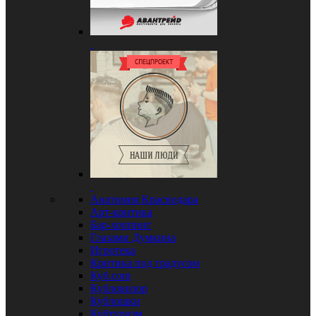
Анатомия Краснодара
Арт-критика
Бар-хоппинг
Глазами Думкина
Игротека
Критика под градусом
Куб.com
Кубловизор
Кублошки
Кубтуризм