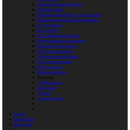
Литературная критика
Обзоры кино
Обзоры концертов и спектаклей
Обзоры кубанской блогосферы
От редакции
Ред осмотр
Ресторанная критика
Ресторанная не-критика
Рецепты на Кублоге
Светская хроника
Театральная критика
ТоТ еще разговор
Фото недели
Фэшн-критика
Разделы
CARснодар
На связи
Спорт
Архитектура
Блоги
Компании
Фото дня