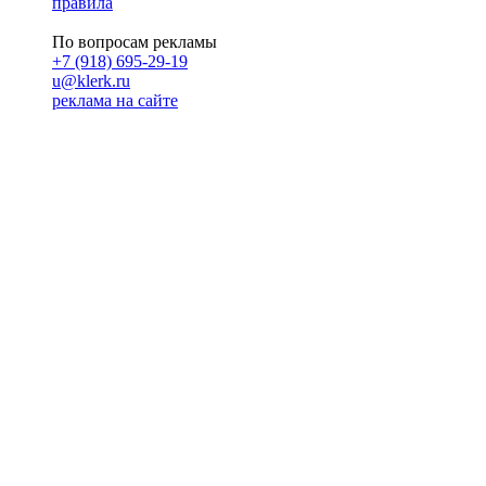
правила
По вопросам рекламы
+7 (918) 695-29-19
u@klerk.ru
реклама на сайте
PR
Илона Полянская
pr@kublog.ru
Клубок социума
Кублогимн
Демография Кублога
5014 кублогеров
© 2026
Кублог
Кулбог
Клубог
Жлобук
КуолбG
=)