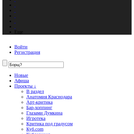
Еще
Войти
Регистрация
Новые
Афиша
Проекты ↓
В раздел
Анатомия Краснодара
Арт-критика
Бар-хоппинг
Глазами Думкина
Игротека
Критика под градусом
Куб.com