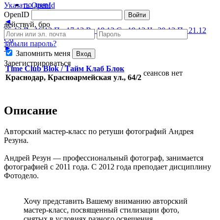
по дням
Указать OpenId
OpenID
Войти
◄
действуй, бро
15.12 Вс
16.12 Пн
17.12 Вт
18.12 Ср
19.12 Чт
20.12 Пт
21.12
Сб
забыли пароль?
►
Запомнить меня
Вход
Зарегистрироваться
Time Club Blok / Тайм Клаб Блок
сеансов нет
Краснодар, Красноармейская ул., 64/2
Описание
Авторский мастер-класс по ретуши фотографий Андрея
Резуна.
Андрей Резун — профессиональный фотограф, занимается
фотографией с 2011 года. С 2012 года преподает дисциплину
Фотодело.
Хочу представить Вашему вниманию авторский
мастер-класс, посвященный стилизации фото,
снятых в условиях разного освещения.