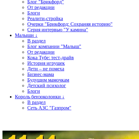
Блог "Брикфорд"
От редакции
Блоги
Реалити-стройка
Очерки "Брикфорд: Сохраняя историю"
Серия интервью "У камина"
Малыши ↓
В раздел
Блог компании "Малыш"
От редакции
Кока Тубе: тест-драйв
История игрушек
Дети – не помеха
Бизнес-мама
Будущим мамочкам
Детский психолог
Блоги
Король бензоколонки ↓
В раздел
Сеть АЗС "Газпром"