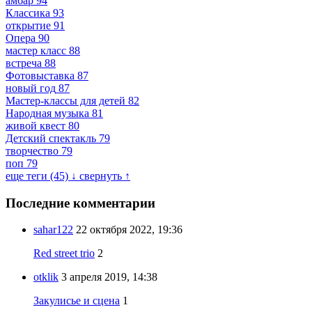
амбар
94
Классика
93
открытие
91
Опера
90
мастер класс
88
встреча
88
Фотовыставка
87
новый год
87
Мастер-классы для детей
82
Народная музыка
81
живой квест
80
Детский спектакль
79
творчество
79
поп
79
еще теги (45) ↓
свернуть ↑
Последние комментарии
sahar122
22 октября 2022, 19:36
Red street trio
2
otklik
3 апреля 2019, 14:38
Закулисье и сцена
1