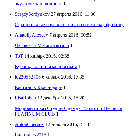
акустический концерт
1
SergeySerdyukov
27 апреля 2016, 11:36
Официальные соревнования по пляжному футболу
1
AnatoliyAlexeev
7 апреля 2016, 00:52
Человек и Метагалактика
1
ToT
14 января 2016, 02:38
Кубань, воспетая мгновеньем
1
id220552706
6 января 2016, 17:35
Кастинг в Краснодаре
1
LisaRuban
12 декабря 2015, 15:20
Модный показ Студии Одежды "Золотой Песок" в
PLATINUM CLUB
1
AntonChernov
12 ноября 2015, 21:18
Биеннале-2015
1