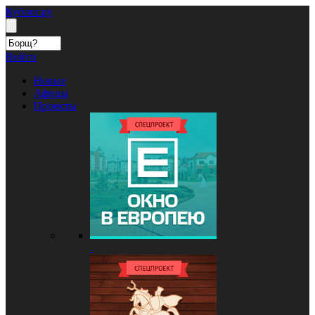
Кублог.ру
Войти
Новые
Афиша
Проекты