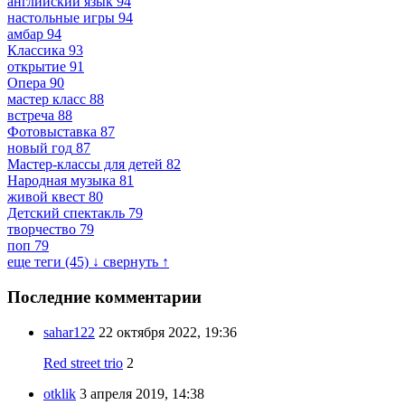
английский язык
94
настольные игры
94
амбар
94
Классика
93
открытие
91
Опера
90
мастер класс
88
встреча
88
Фотовыставка
87
новый год
87
Мастер-классы для детей
82
Народная музыка
81
живой квест
80
Детский спектакль
79
творчество
79
поп
79
еще теги (45) ↓
свернуть ↑
Последние комментарии
sahar122
22 октября 2022, 19:36
Red street trio
2
otklik
3 апреля 2019, 14:38