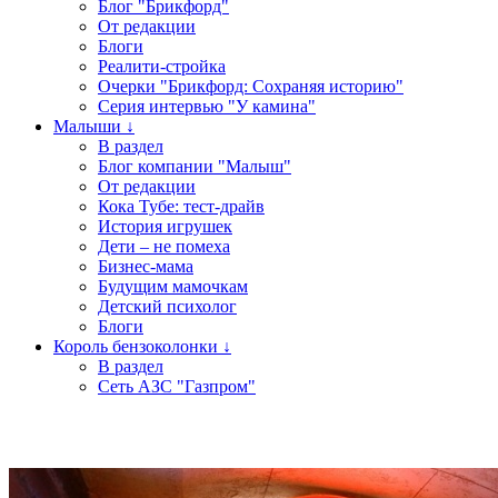
Блог "Брикфорд"
От редакции
Блоги
Реалити-стройка
Очерки "Брикфорд: Сохраняя историю"
Серия интервью "У камина"
Малыши ↓
В раздел
Блог компании "Малыш"
От редакции
Кока Тубе: тест-драйв
История игрушек
Дети – не помеха
Бизнес-мама
Будущим мамочкам
Детский психолог
Блоги
Король бензоколонки ↓
В раздел
Сеть АЗС "Газпром"