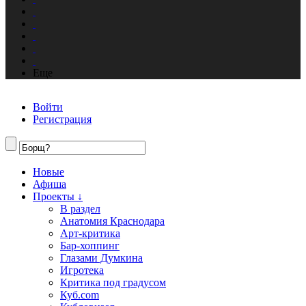
Еще
Войти
Регистрация
Новые
Афиша
Проекты ↓
В раздел
Анатомия Краснодара
Арт-критика
Бар-хоппинг
Глазами Думкина
Игротека
Критика под градусом
Куб.com