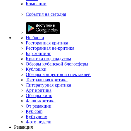
Компании
События на сегодня
Не блоги
Ресторанная критика
Ресторанная не-критика
Бар-хоппинг
Критика под градусом
Обзоры кубанской блогосферы
Кублошки
Обзоры концертов и спектаклей
Театральная критика
Литературная критика
Арт-критика
Обзоры кино
Фэшн-критика
От редакции
Куб.com
Кубтуризм
Фото недели
Редакция