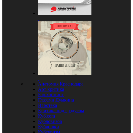
Анатомия Краснодара
Арт-критика
Бар-хоппинг
Глазами Думкина
Игротека
Критика под градусом
Куб.com
Кубловизор
Кублошки
Кубтуризм