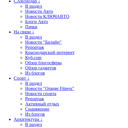
CARснодар ↓
В раздел
Новости Авто
Новости КЛЮЧАВТО
Блоги Авто
Пачки
На связи ↓
В раздел
Новости "Билайн"
Репортаж
Краснодарский интернет
Куб.com
Обзор блогосферы
Обзор гаджетов
Из блогов
Спорт ↓
В раздел
Новости "Orange Fitness"
Новости спорта
Репортаж
Активный отдых
Снаряжение
Из блогов
Архитектура ↓
В раздел