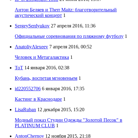
Антон Беляев и Therr Maitz: благотворительный
акустический концерт
1
SergeySerdyukov
27 апреля 2016, 11:36
Официальные соревнования по пляжному футболу
1
AnatoliyAlexeev
7 апреля 2016, 00:52
Человек и Метагалактика
1
ToT
14 января 2016, 02:38
Кубань, воспетая мгновеньем
1
id220552706
6 января 2016, 17:35
Кастинг в Краснодаре
1
LisaRuban
12 декабря 2015, 15:20
Модный показ Студии Одежды "Золотой Песок" в
PLATINUM CLUB
1
AntonChernov
12 ноября 2015, 21:18