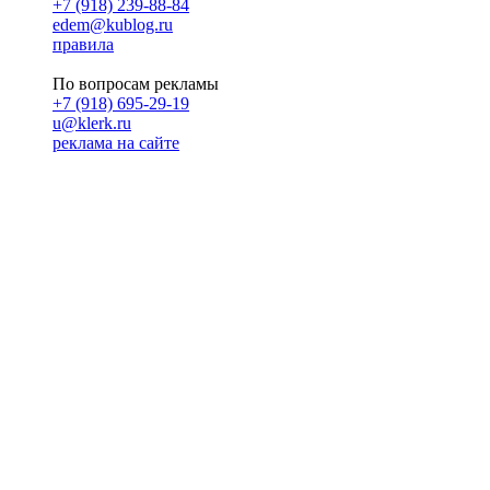
+7 (918) 239-88-84
edem@kublog.ru
правила
По вопросам рекламы
+7 (918) 695-29-19
u@klerk.ru
реклама на сайте
PR
Илона Полянская
pr@kublog.ru
Клубок социума
Кублогимн
Демография Кублога
5014 кублогеров
© 2026
Кублог
Кулбог
Клубог
Жлобук
КуолбG