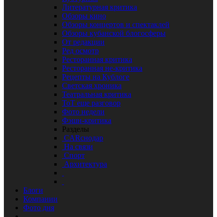
Литературная критика
Обзоры кино
Обзоры концертов и спектаклей
Обзоры кубанской блогосферы
От редакции
Ред осмотр
Ресторанная критика
Ресторанная не-критика
Рецепты на Кублоге
Светская хроника
Театральная критика
ТоТ еще разговор
Фото недели
Фэшн-критика
Разделы
CARснодар
На связи
Спорт
Архитектура
Блоги
Компании
Фото дня