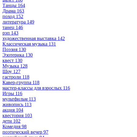
Танцы
164
Драма
163
поход
152
литература
149
танец
146
рэп
143
художественная выставка
142
Классическая музыка
131
Поэзия
130
Эзотерика
130
квест
130
Музыка
128
Шоу
127
гастроли
118
Кавер-группа
118
мастер-классы для взрослых
116
Игры
116
мультфильм
113
живопись
113
акция
104
квестория
103
дети
102
Комедия
98
поэтический вечер
97