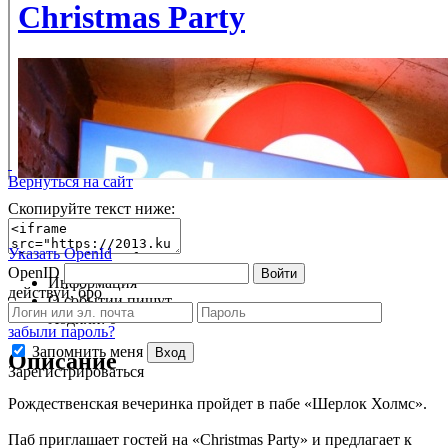
Вернуться на сайт
Скопируйте текст ниже:
Указать OpenId
OpenID
Войти
Информация
действуй, бро
О событии пишут
Ходили:
0
забыли пароль?
Запомнить меня
Вход
Описание
Зарегистрироваться
Рождественская вечеринка пройдет в пабе «Шерлок Холмс».
Паб приглашает гостей на «Christmas Party» и предлагает к