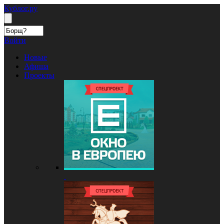
Кублог.ру
Войти
Новые
Афиша
Проекты