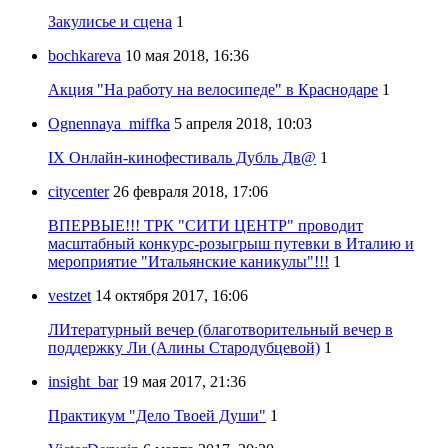
Закулисье и сцена
1
bochkareva
10 мая 2018, 16:36
Акция "На работу на велосипеде" в Краснодаре
1
Ognennaya_miffka
5 апреля 2018, 10:03
IX Онлайн-кинофестиваль Дубль Дв@
1
citycenter
26 февраля 2018, 17:06
ВПЕРВЫЕ!!! ТРК "СИТИ ЦЕНТР" проводит
масштабный конкурс-розыгрыш путевки в Италию и
мероприятие "Итальянские каникулы"!!!
1
vestzet
14 октября 2017, 16:06
ЛИтературный вечер (благотворительный вечер в
поддержку Ли (Алины Стародубцевой)
1
insight_bar
19 мая 2017, 21:36
Практикум "Дело Твоей Души"
1