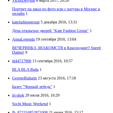
VictorDerygin
6 марта 2017, 20:20
Портрет на заказ по фото или с натуры в Москве и
онлайн
1
katefashiongroup
5 декабря 2016, 13:31
День открытых дверей "Kate Fashion Group"
1
AnnaLegenda
19 сентября 2016, 13:04
ВЕЧЕРИНКА ЗНАКОМСТВ в Краснодаре!! Speed
Dating!
9
id44717900
13 сентября 2016, 10:57
BLA BLA Baila
1
GeorgeBuharin
23 августа 2016, 17:18
Балет "Черный лебедь"
1
iri-shok
29 июля 2016, 16:29
Sochi Music Weekend
1
fb_872334852871008
21 июня 2016, 15:17