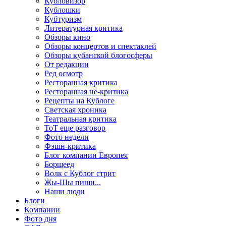
Кубловизор
Кублошки
Кубтуризм
Литературная критика
Обзоры кино
Обзоры концертов и спектаклей
Обзоры кубанской блогосферы
От редакции
Ред осмотр
Ресторанная критика
Ресторанная не-критика
Рецепты на Кублоге
Светская хроника
Театральная критика
ТоТ еще разговор
Фото недели
Фэшн-критика
Блог компании Европея
Борщеед
Волк с Кублог стрит
Жы-Шы пиши...
Наши люди
Блоги
Компании
Фото дня