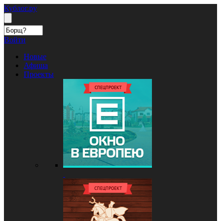
Кублог.ру
Войти
Новые
Афиша
Проекты