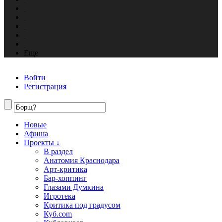
Еще
Войти
Регистрация
Новые
Афиша
Проекты ↓
В раздел
Анатомия Краснодара
Арт-критика
Бар-хоппинг
Глазами Думкина
Игротека
Критика под градусом
Куб.com