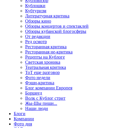
Кубловизор
Кублошки
Кубтуризм
Литературная критика
Обзоры кино
Обзоры концертов и спектаклей
Обзоры кубанской блогосферы
От редакции
Ред осмотр
Ресторанная критика
Ресторанная не-критика
Рецепты на Кублоге
Светская хроника
Театральная критика
ТоТ еще разговор
Фото недели
Фэшн-критика
Блог компании Европея
Борщеед
Волк с Кублог стрит
Жы-Шы пиши...
Наши люди
Блоги
Компании
Фото дня