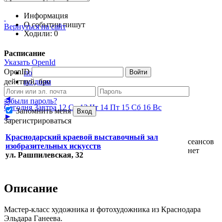
Информация
О событии пишут
Вернуться на сайт
Ходили:
0
Расписание
Указать OpenId
OpenID
Войти
полное
действуй, бро
по дням
◄
забыли пароль?
Сегодня
Завтра
12 Ср
13 Чт
14 Пт
15 Сб
16 Вс
Запомнить меня
Вход
►
Зарегистрироваться
Краснодарский краевой выставочный зал
сеансов
изобразительных искусств
нет
ул. Рашпилевская, 32
Описание
Мастер-класс художника и фотохудожника из Краснодара
Эльдара Ганеева.