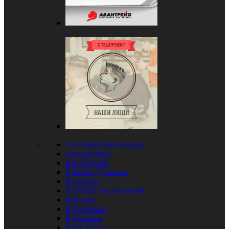
Анатомия Краснодара
Арт-критика
Бар-хоппинг
Глазами Думкина
Игротека
Критика под градусом
Куб.com
Кубловизор
Кублошки
Кубтуризм