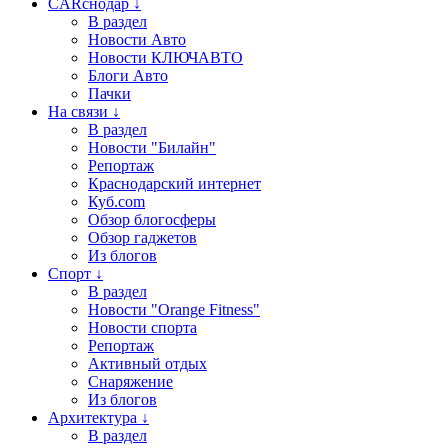
CARснодар ↓
В раздел
Новости Авто
Новости КЛЮЧАВТО
Блоги Авто
Пачки
На связи ↓
В раздел
Новости "Билайн"
Репортаж
Краснодарский интернет
Куб.com
Обзор блогосферы
Обзор гаджетов
Из блогов
Спорт ↓
В раздел
Новости "Orange Fitness"
Новости спорта
Репортаж
Активный отдых
Снаряжение
Из блогов
Архитектура ↓
В раздел