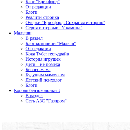
Блог "Брикфорд"
От редакции
Блоги
Реалити-стройка
Очерки "Брикфорд: Сохраняя историю"
Серия интервью "У камина"
Малыши ↓
В раздел
Блог компании "Малыш"
От редакции
Кока Тубе: тест-драйв
История игрушек
Дети – не помеха
Бизнес-мама
Будущим мамочкам
Детский психолог
Блоги
Король бензоколонки ↓
В раздел
Сеть АЗС "Газпром"