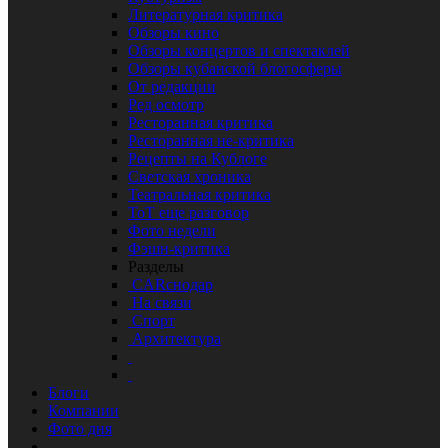
Литературная критика
Обзоры кино
Обзоры концертов и спектаклей
Обзоры кубанской блогосферы
От редакции
Ред осмотр
Ресторанная критика
Ресторанная не-критика
Рецепты на Кублоге
Светская хроника
Театральная критика
ТоТ еще разговор
Фото недели
Фэшн-критика
Разделы
CARснодар
На связи
Спорт
Архитектура
Блоги
Компании
Фото дня