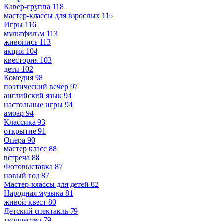
Кавер-группа
118
мастер-классы для взрослых
116
Игры
116
мультфильм
113
живопись
113
акция
104
квестория
103
дети
102
Комедия
98
поэтический вечер
97
английский язык
94
настольные игры
94
амбар
94
Классика
93
открытие
91
Опера
90
мастер класс
88
встреча
88
Фотовыставка
87
новый год
87
Мастер-классы для детей
82
Народная музыка
81
живой квест
80
Детский спектакль
79
творчество
79