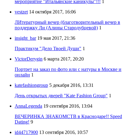
мероприятие "Итальянские каникулы"!!!
1
vestzet
14 октября 2017, 16:06
ЛИтературный вечер (благотворительный вечер в
поддержку Ли (Алины Стародубцевой)
1
insight_bar
19 мая 2017, 21:36
Практикум "Дело Твоей Души"
1
VictorDerygin
6 марта 2017, 20:20
Портрет на заказ по фото или с натуры в Москве и
онлайн
1
katefashiongroup
5 декабря 2016, 13:31
День открытых дверей "Kate Fashion Group"
1
AnnaLegenda
19 сентября 2016, 13:04
ВЕЧЕРИНКА ЗНАКОМСТВ в Краснодаре!! Speed
Dating!
9
id44717900
13 сентября 2016, 10:57