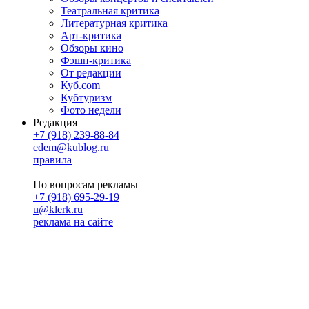
Театральная критика
Литературная критика
Арт-критика
Обзоры кино
Фэшн-критика
От редакции
Куб.com
Кубтуризм
Фото недели
Редакция
+7 (918) 239-88-84
edem@kublog.ru
правила
По вопросам рекламы
+7 (918) 695-29-19
u@klerk.ru
реклама на сайте
PR
Илона Полянская
pr@kublog.ru
Клубок социума
Кублогимн