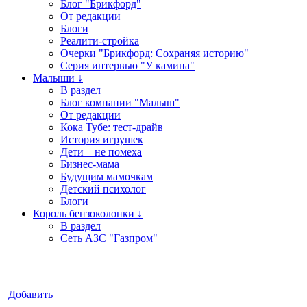
Блог "Брикфорд"
От редакции
Блоги
Реалити-стройка
Очерки "Брикфорд: Сохраняя историю"
Серия интервью "У камина"
Малыши ↓
В раздел
Блог компании "Малыш"
От редакции
Кока Тубе: тест-драйв
История игрушек
Дети – не помеха
Бизнес-мама
Будущим мамочкам
Детский психолог
Блоги
Король бензоколонки ↓
В раздел
Сеть АЗС "Газпром"
Добавить