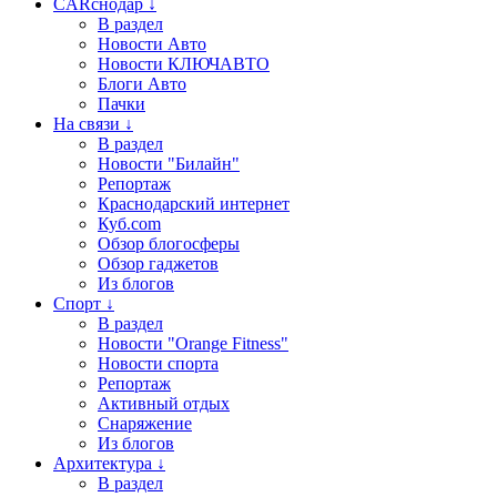
CARснодар ↓
В раздел
Новости Авто
Новости КЛЮЧАВТО
Блоги Авто
Пачки
На связи ↓
В раздел
Новости "Билайн"
Репортаж
Краснодарский интернет
Куб.com
Обзор блогосферы
Обзор гаджетов
Из блогов
Спорт ↓
В раздел
Новости "Orange Fitness"
Новости спорта
Репортаж
Активный отдых
Снаряжение
Из блогов
Архитектура ↓
В раздел