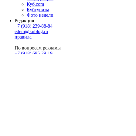
Куб.com
Кубтуризм
Фото недели
Редакция
+7 (918) 239-88-84
edem@kublog.ru
правила
По вопросам рекламы
+7 (918) 695-29-19
u@klerk.ru
реклама на сайте
PR
Илона Полянская
pr@kublog.ru
Клубок социума
Кублогимн
Демография Кублога
5014 кублогеров
© 2026
Кублог