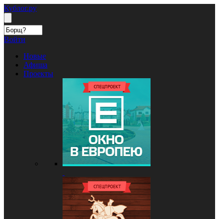
Кублог.ру
Войти
Новые
Афиша
Проекты