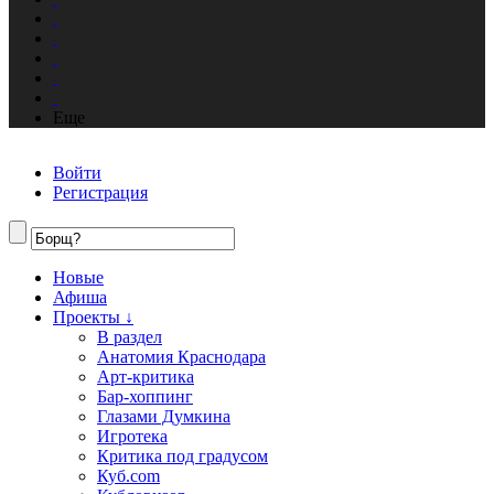
Еще
Войти
Регистрация
Новые
Афиша
Проекты ↓
В раздел
Анатомия Краснодара
Арт-критика
Бар-хоппинг
Глазами Думкина
Игротека
Критика под градусом
Куб.com