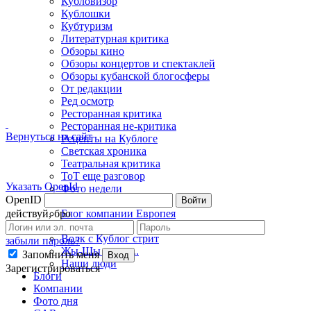
Кубловизор
Кублошки
Кубтуризм
Литературная критика
Обзоры кино
Обзоры концертов и спектаклей
Обзоры кубанской блогосферы
От редакции
Ред осмотр
Ресторанная критика
Ресторанная не-критика
Вернуться на сайт
Рецепты на Кублоге
Светская хроника
Театральная критика
ТоТ еще разговор
Указать OpenId
Фото недели
OpenID
Войти
Фэшн-критика
действуй, бро
Блог компании Европея
Борщеед
Волк с Кублог стрит
забыли пароль?
Жы-Шы пиши...
Запомнить меня
Вход
Наши люди
Зарегистрироваться
Блоги
Компании
Фото дня