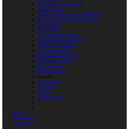
Литературная критика
Обзоры кино
Обзоры концертов и спектаклей
Обзоры кубанской блогосферы
От редакции
Ред осмотр
Ресторанная критика
Ресторанная не-критика
Рецепты на Кублоге
Светская хроника
Театральная критика
ТоТ еще разговор
Фото недели
Фэшн-критика
Разделы
CARснодар
На связи
Спорт
Архитектура
Блоги
Компании
Фото дня