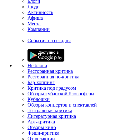
Блоги
Люди
Активность
Афиша
Места
Компании
События на сегодня
Не блоги
Ресторанная критика
Ресторанная не-критика
Бар-хоппинг
Критика под градусом
Обзоры кубанской блогосферы
Кублошки
Обзоры концертов и спектаклей
Театральная критика
Литературная критика
Арт-критика
Обзоры кино
Фэшн-критика
От редакции