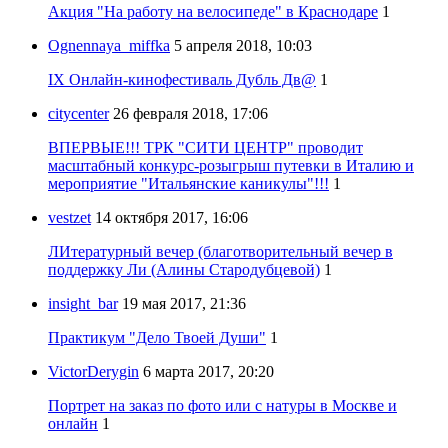
Акция "На работу на велосипеде" в Краснодаре
1
Ognennaya_miffka
5 апреля 2018, 10:03
IX Онлайн-кинофестиваль Дубль Дв@
1
citycenter
26 февраля 2018, 17:06
ВПЕРВЫЕ!!! ТРК "СИТИ ЦЕНТР" проводит
масштабный конкурс-розыгрыш путевки в Италию и
мероприятие "Итальянские каникулы"!!!
1
vestzet
14 октября 2017, 16:06
ЛИтературный вечер (благотворительный вечер в
поддержку Ли (Алины Стародубцевой)
1
insight_bar
19 мая 2017, 21:36
Практикум "Дело Твоей Души"
1
VictorDerygin
6 марта 2017, 20:20
Портрет на заказ по фото или с натуры в Москве и
онлайн
1