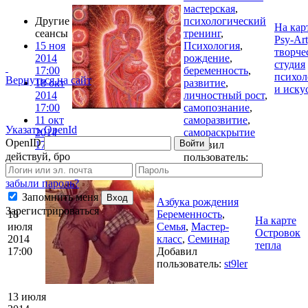
мастерская
,
Другие
психологический
На кар
сеансы
тренинг
,
Psy-Art
15 ноя
Психология
,
творче
2014
рождение
,
студия
17:00
беременность
,
психол
Вернуться на сайт
18 окт
развитие
,
и иску
2014
личностный рост
,
17:00
самопознание
,
11 окт
саморазвитие
,
Указать OpenId
2014
самораскрытие
OpenID
Войти
17:00
Добавил
действуй, бро
пользователь:
La_comedienne
забыли пароль?
Запомнить меня
Вход
Азбука рождения
Зарегистрироваться
18
Беременность
,
На карте
июля
Семья
,
Мастер-
Островок
2014
класс
,
Семинар
тепла
17:00
Добавил
пользователь:
st9ler
13 июля