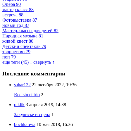
Опера
90
мастер класс
88
встреча
88
Фотовыставка
87
новый год
87
Мастер-классы для детей
82
Народная музыка
81
живой квест
80
Детский спектакль
79
творчество
79
поп
79
еще теги (45) ↓
свернуть ↑
Последние комментарии
sahar122
22 октября 2022, 19:36
Red street trio
2
otklik
3 апреля 2019, 14:38
Закулисье и сцена
1
bochkareva
10 мая 2018, 16:36