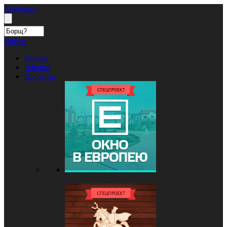
Кублог.ру
Войти
Новые
Афиша
Проекты