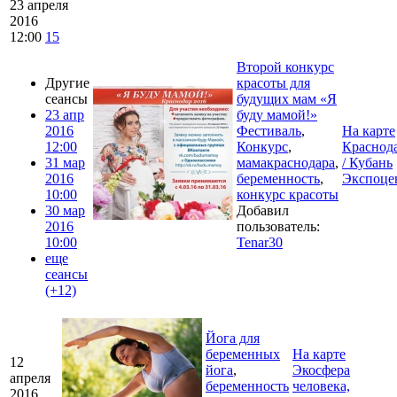
23 апреля
2016
12:00
15
Второй конкурс
Другие
красоты для
сеансы
будущих мам «Я
23 апр
буду мамой!»
2016
Фестиваль
,
На карте
12:00
Конкурс
,
Красно
31 мар
мамакраснодара
,
/ Кубань
2016
беременность
,
Экспоце
10:00
конкурс красоты
30 мар
Добавил
2016
пользователь:
10:00
Tenar30
еще
сеансы
(+12)
Йога для
беременных
На карте
12
йога
,
Экосфера
апреля
беременность
человека,
2016