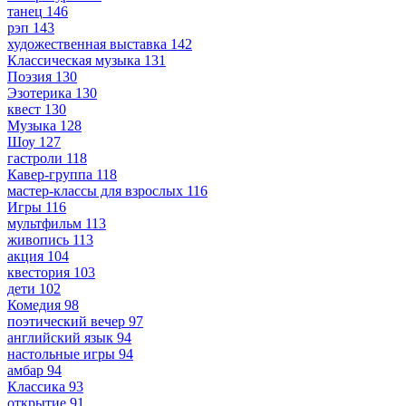
танец
146
рэп
143
художественная выставка
142
Классическая музыка
131
Поэзия
130
Эзотерика
130
квест
130
Музыка
128
Шоу
127
гастроли
118
Кавер-группа
118
мастер-классы для взрослых
116
Игры
116
мультфильм
113
живопись
113
акция
104
квестория
103
дети
102
Комедия
98
поэтический вечер
97
английский язык
94
настольные игры
94
амбар
94
Классика
93
открытие
91