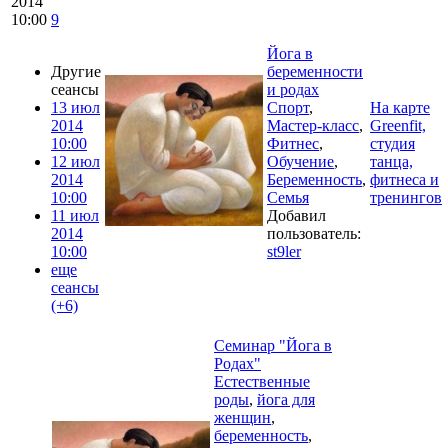
2014
10:00
9
Йога в
Другие
беременности
сеансы
и родах
13 июл
Спорт
,
На карте
2014
Мастер-класс
,
Greenfit,
10:00
Фитнес
,
студия
12 июл
Обучение
,
танца,
2014
Беременность
,
фитнеса и
10:00
Семья
тренингов
11 июл
Добавил
2014
пользователь:
10:00
st9ler
еще
сеансы
(+6)
Семинар "Йога в
Родах"
Естественные
роды
,
йога для
женщин
,
беременность
,