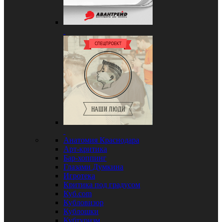
Анатомия Краснодара
Арт-критика
Бар-хоппинг
Глазами Думкина
Игротека
Критика под градусом
Куб.com
Кубловизор
Кублошки
Кубтуризм