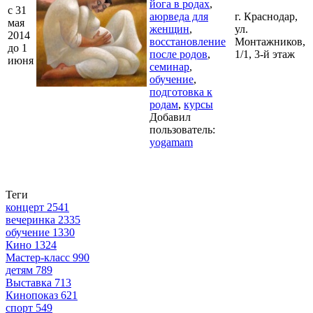
йога в родах
,
c 31
аюрведа для
г. Краснодар,
мая
женщин
,
ул.
2014
восстановление
Монтажников,
до 1
после родов
,
1/1, 3-й этаж
июня
семинар
,
обучение
,
подготовка к
родам
,
курсы
Добавил
пользователь:
yogamam
Теги
концерт
2541
вечеринка
2335
обучение
1330
Кино
1324
Мастер-класс
990
детям
789
Выставка
713
Кинопоказ
621
спорт
549