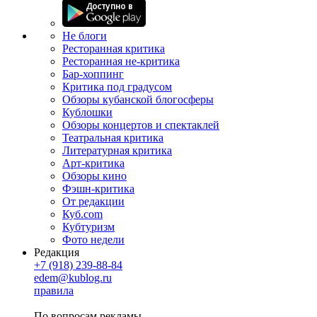
Не блоги
Ресторанная критика
Ресторанная не-критика
Бар-хоппинг
Критика под градусом
Обзоры кубанской блогосферы
Кублошки
Обзоры концертов и спектаклей
Театральная критика
Литературная критика
Арт-критика
Обзоры кино
Фэшн-критика
От редакции
Куб.com
Кубтуризм
Фото недели
Редакция
+7 (918) 239-88-84
edem@kublog.ru
правила
По вопросам рекламы