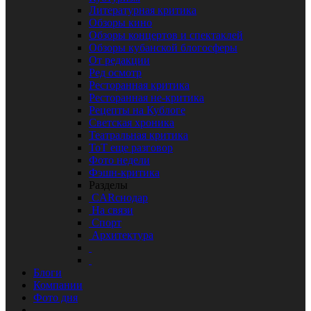
Литературная критика
Обзоры кино
Обзоры концертов и спектаклей
Обзоры кубанской блогосферы
От редакции
Ред осмотр
Ресторанная критика
Ресторанная не-критика
Рецепты на Кублоге
Светская хроника
Театральная критика
ТоТ еще разговор
Фото недели
Фэшн-критика
Разделы
CARснодар
На связи
Спорт
Архитектура
Блоги
Компании
Фото дня