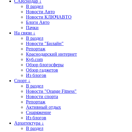
CARснодар ↓
В раздел
Новости Авто
Новости КЛЮЧАВТО
Блоги Авто
Пачки
На связи ↓
В раздел
Новости "Билайн"
Репортаж
Краснодарский интернет
Куб.com
Обзор блогосферы
Обзор гаджетов
Из блогов
Спорт ↓
В раздел
Новости "Orange Fitness"
Новости спорта
Репортаж
Активный отдых
Снаряжение
Из блогов
Архитектура ↓
В раздел