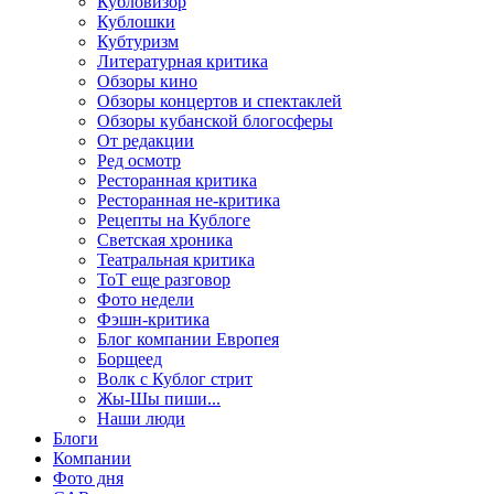
Кубловизор
Кублошки
Кубтуризм
Литературная критика
Обзоры кино
Обзоры концертов и спектаклей
Обзоры кубанской блогосферы
От редакции
Ред осмотр
Ресторанная критика
Ресторанная не-критика
Рецепты на Кублоге
Светская хроника
Театральная критика
ТоТ еще разговор
Фото недели
Фэшн-критика
Блог компании Европея
Борщеед
Волк с Кублог стрит
Жы-Шы пиши...
Наши люди
Блоги
Компании
Фото дня