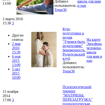
Добавил
школа для мам
13:00
пользователь:
и пап
Tenar30
2 марта 2016
15:30
3
Курс
подготовки к
Другие
родам
сеансы
На карте
"Учимся быть
2 мар
Экосфера
родителями"
2016
человека,
беременность
,
15:30
школа
Родительский
6 ноя
для мам и
клуб
2015
пап
Добавил
13:00
пользователь:
5 окт
Tenar30
2015
10:00
Психологический
тренинг
15 ноября
"МАТРИЦЫ.
2014
ПЕРЕЗАГРУЗКА"
17:00
3
психологическая