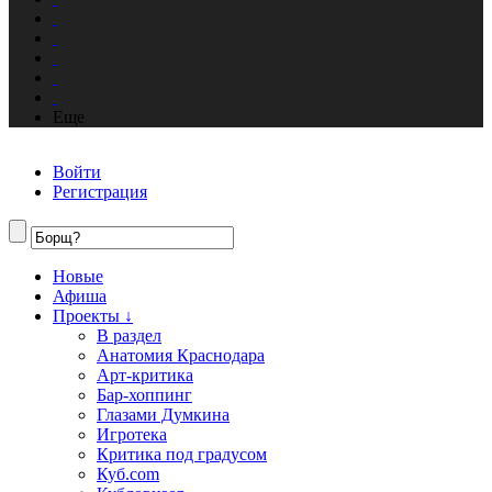
Еще
Войти
Регистрация
Новые
Афиша
Проекты ↓
В раздел
Анатомия Краснодара
Арт-критика
Бар-хоппинг
Глазами Думкина
Игротека
Критика под градусом
Куб.com