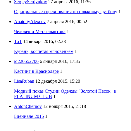
SergeySerdyukov
27 апреля 2016, 11:36
Официальные соревнования по пляжному футболу
1
AnatoliyAlexeev
7 апреля 2016, 00:52
Человек и Метагалактика
1
ToT
14 января 2016, 02:38
Кубань, воспетая мгновеньем
1
id220552706
6 января 2016, 17:35
Кастинг в Краснодаре
1
LisaRuban
12 декабря 2015, 15:20
Модный показ Студии Одежды "Золотой Песок" в
PLATINUM CLUB
1
AntonChernov
12 ноября 2015, 21:18
Биеннале-2015
1