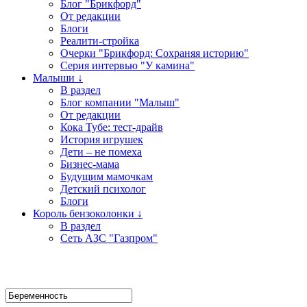
Блог "Брикфорд"
От редакции
Блоги
Реалити-стройка
Очерки "Брикфорд: Сохраняя историю"
Серия интервью "У камина"
Малыши ↓
В раздел
Блог компании "Малыш"
От редакции
Кока Тубе: тест-драйв
История игрушек
Дети – не помеха
Бизнес-мама
Будущим мамочкам
Детский психолог
Блоги
Король бензоколонки ↓
В раздел
Сеть АЗС "Газпром"