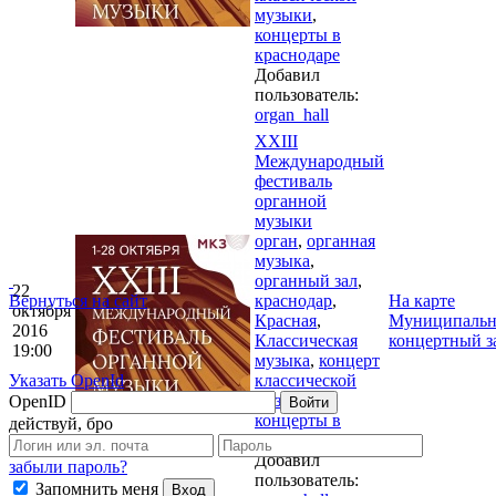
музыки
,
концерты в
краснодаре
Добавил
пользователь:
organ_hall
XXIII
Международный
фестиваль
органной
музыки
орган
,
органная
музыка
,
органный зал
,
22
Вернуться на сайт
краснодар
,
На карте
октября
Красная
,
Муниципаль
2016
Классическая
концертный з
19:00
музыка
,
концерт
Указать OpenId
классической
музыки
,
OpenID
Войти
концерты в
действуй, бро
краснодаре
Добавил
забыли пароль?
пользователь:
Запомнить меня
Вход