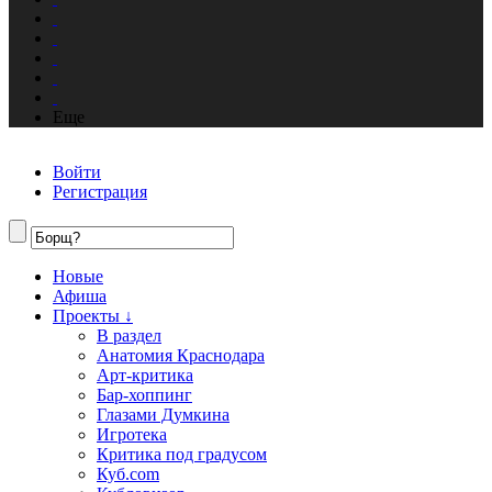
Еще
Войти
Регистрация
Новые
Афиша
Проекты ↓
В раздел
Анатомия Краснодара
Арт-критика
Бар-хоппинг
Глазами Думкина
Игротека
Критика под градусом
Куб.com