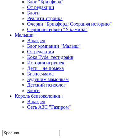
Блог "Брикфорд"
От редакции
Блоги
Реалити-стройка
Очерки "Брикфорд: Сохраняя историю"
Серия интервью "У камина"
Малыши ↓
В раздел
Блог компании "Малыш"
От редакции
Кока Тубе: тест-драйв
История игрушек
Дети – не помеха
Бизнес-мама
Будущим мамочкам
Детский психолог
Блоги
Король бензоколонки ↓
В раздел
Сеть АЗС "Газпром"