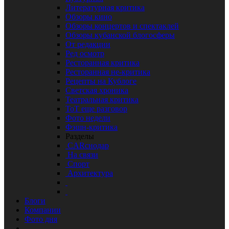
Литературная критика
Обзоры кино
Обзоры концертов и спектаклей
Обзоры кубанской блогосферы
От редакции
Ред осмотр
Ресторанная критика
Ресторанная не-критика
Рецепты на Кублоге
Светская хроника
Театральная критика
ТоТ еще разговор
Фото недели
Фэшн-критика
Разделы
CARснодар
На связи
Спорт
Архитектура
Блоги
Компании
Фото дня