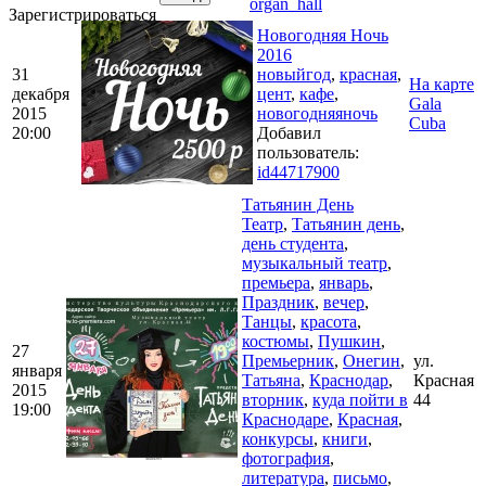
organ_hall
Зарегистрироваться
Новогодняя Ночь
2016
31
новыйгод
,
красная
,
На карте
декабря
цент
,
кафе
,
Gala
2015
новогодняяночь
Cuba
20:00
Добавил
пользователь:
id44717900
Татьянин День
Театр
,
Татьянин день
,
день студента
,
музыкальный театр
,
премьера
,
январь
,
Праздник
,
вечер
,
Танцы
,
красота
,
костюмы
,
Пушкин
,
27
Премьерник
,
Онегин
,
ул.
января
Татьяна
,
Краснодар
,
Красная
2015
вторник
,
куда пойти в
44
19:00
Краснодаре
,
Красная
,
конкурсы
,
книги
,
фотография
,
литература
,
письмо
,