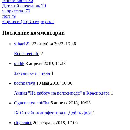
живой квест
80
Детский спектакль
79
творчество
79
поп
79
еще теги (45) ↓
свернуть ↑
Последние комментарии
sahar122
22 октября 2022, 19:36
Red street trio
2
otklik
3 апреля 2019, 14:38
Закулисье и сцена
1
bochkareva
10 мая 2018, 16:36
Акция "На работу на велосипеде" в Краснодаре
1
Ognennaya_miffka
5 апреля 2018, 10:03
IX Онлайн-кинофестиваль Дубль Дв@
1
citycenter
26 февраля 2018, 17:06