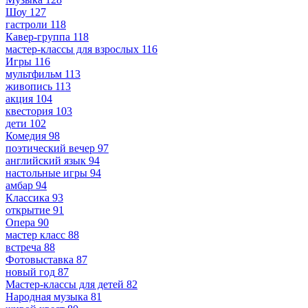
Шоу
127
гастроли
118
Кавер-группа
118
мастер-классы для взрослых
116
Игры
116
мультфильм
113
живопись
113
акция
104
квестория
103
дети
102
Комедия
98
поэтический вечер
97
английский язык
94
настольные игры
94
амбар
94
Классика
93
открытие
91
Опера
90
мастер класс
88
встреча
88
Фотовыставка
87
новый год
87
Мастер-классы для детей
82
Народная музыка
81