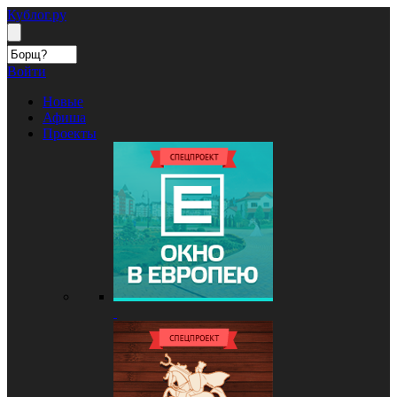
Кублог.ру
Войти
Новые
Афиша
Проекты