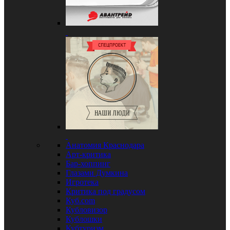
Анатомия Краснодара
Арт-критика
Бар-хоппинг
Глазами Думкина
Игротека
Критика под градусом
Куб.com
Кубловизор
Кублошки
Кубтуризм