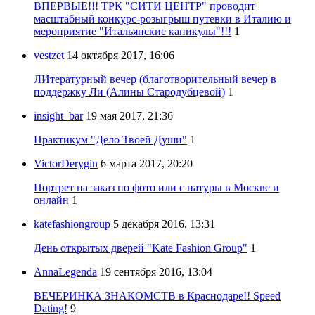
ВПЕРВЫЕ!!! ТРК "СИТИ ЦЕНТР" проводит
масштабный конкурс-розыгрыш путевки в Италию и
мероприятие "Итальянские каникулы"!!!
1
vestzet
14 октября 2017, 16:06
ЛИтературный вечер (благотворительный вечер в
поддержку Ли (Алины Стародубцевой)
1
insight_bar
19 мая 2017, 21:36
Практикум "Дело Твоей Души"
1
VictorDerygin
6 марта 2017, 20:20
Портрет на заказ по фото или с натуры в Москве и
онлайн
1
katefashiongroup
5 декабря 2016, 13:31
День открытых дверей "Kate Fashion Group"
1
AnnaLegenda
19 сентября 2016, 13:04
ВЕЧЕРИНКА ЗНАКОМСТВ в Краснодаре!! Speed
Dating!
9