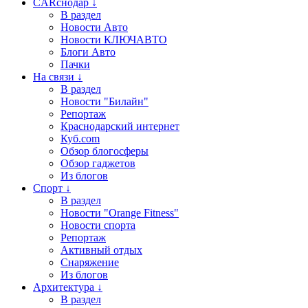
CARснодар ↓
В раздел
Новости Авто
Новости КЛЮЧАВТО
Блоги Авто
Пачки
На связи ↓
В раздел
Новости "Билайн"
Репортаж
Краснодарский интернет
Куб.com
Обзор блогосферы
Обзор гаджетов
Из блогов
Спорт ↓
В раздел
Новости "Orange Fitness"
Новости спорта
Репортаж
Активный отдых
Снаряжение
Из блогов
Архитектура ↓
В раздел