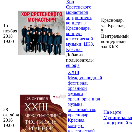
Хор
Сретенского
монастыря
хор
,
концерт
,
Краснодар,
концерт в
15
ул. Красная,
Краснодаре
,
ноября
5,
концерт
2018
Центральный
классической
19:00
концертный
музыки
,
ЦКЗ
,
зал ККХ
Красная
Добавил
пользователь:
eulogia
XXIII
Международный
фестиваль
органной
музыки
орган
,
органная
музыка
,
28
органный зал
,
На карте
октября
краснодар
,
Муниципаль
2016
Красная
,
концертный з
19:00
концерт
классической