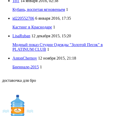
ToT
14 января 2016, 02:38
Кубань, воспетая мгновеньем
1
id220552706
6 января 2016, 17:35
Кастинг в Краснодаре
1
LisaRuban
12 декабря 2015, 15:20
Модный показ Студии Одежды "Золотой Песок" в
PLATINUM CLUB
1
AntonChernov
12 ноября 2015, 21:18
Биеннале-2015
1
доставочка для бро