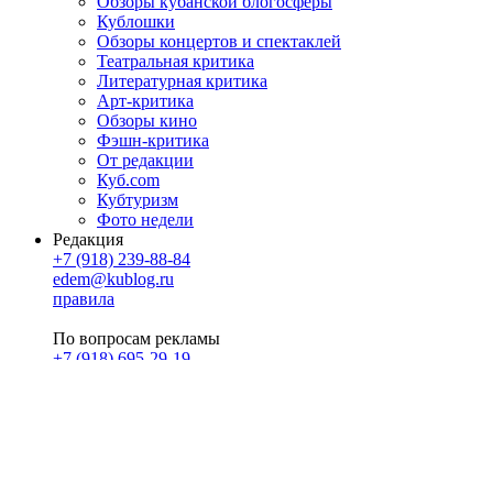
Обзоры кубанской блогосферы
Кублошки
Обзоры концертов и спектаклей
Театральная критика
Литературная критика
Арт-критика
Обзоры кино
Фэшн-критика
От редакции
Куб.com
Кубтуризм
Фото недели
Редакция
+7 (918) 239-88-84
edem@kublog.ru
правила
По вопросам рекламы
+7 (918) 695-29-19
u@klerk.ru
реклама на сайте
PR
Илона Полянская
pr@kublog.ru