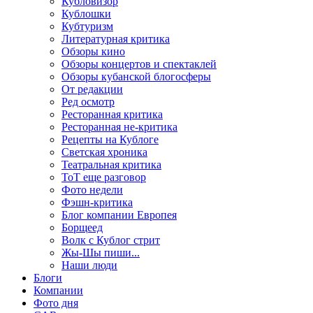
Кубловизор
Кублошки
Кубтуризм
Литературная критика
Обзоры кино
Обзоры концертов и спектаклей
Обзоры кубанской блогосферы
От редакции
Ред осмотр
Ресторанная критика
Ресторанная не-критика
Рецепты на Кублоге
Светская хроника
Театральная критика
ТоТ еще разговор
Фото недели
Фэшн-критика
Блог компании Европея
Борщеед
Волк с Кублог стрит
Жы-Шы пиши...
Наши люди
Блоги
Компании
Фото дня