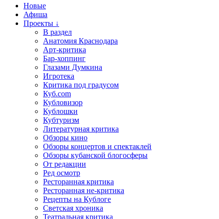
Новые
Афиша
Проекты ↓
В раздел
Анатомия Краснодара
Арт-критика
Бар-хоппинг
Глазами Думкина
Игротека
Критика под градусом
Куб.com
Кубловизор
Кублошки
Кубтуризм
Литературная критика
Обзоры кино
Обзоры концертов и спектаклей
Обзоры кубанской блогосферы
От редакции
Ред осмотр
Ресторанная критика
Ресторанная не-критика
Рецепты на Кублоге
Светская хроника
Театральная критика