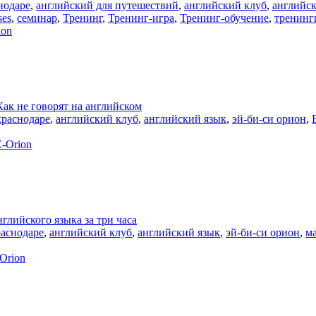
нодаре
,
английский для путешествий
,
английский клуб
,
английск
ses
,
семинар
,
Тренинг
,
Тренинг-игра
,
Тренинг-обучение
,
тренинг
ion
Как не говорят на английском
краснодаре
,
английский клуб
,
английский язык
,
эй-би-си орион
,
-Orion
нглийского языка за три часа
раснодаре
,
английский клуб
,
английский язык
,
эй-би-си орион
,
ма
Orion