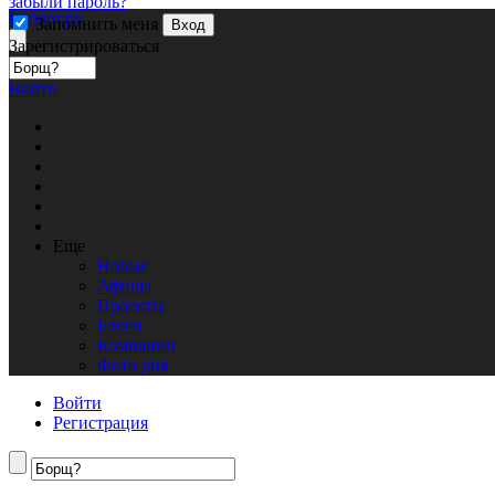
забыли пароль?
Кублог.ру
Запомнить меня
Вход
Зарегистрироваться
Войти
Еще
Новые
Афиша
Проекты
Блоги
Компании
Фото дня
Войти
Регистрация