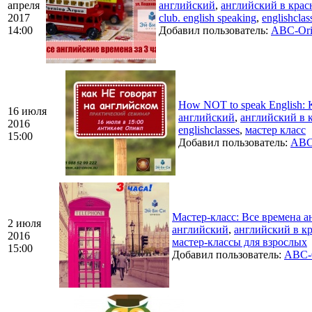
апреля
английский
,
английский в крас
2017
club. english speaking
,
englishclas
14:00
Добавил пользователь:
ABC-Or
How NOT to speak English: 
16 июля
английский
,
английский в 
2016
englishclasses
,
мастер класс
15:00
Добавил пользователь:
ABC
Мастер-класс: Все времена а
2 июля
английский
,
английский в к
2016
мастер-классы для взрослых
15:00
Добавил пользователь:
ABC-