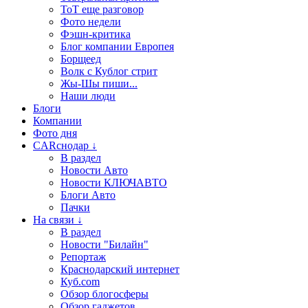
ТоТ еще разговор
Фото недели
Фэшн-критика
Блог компании Европея
Борщеед
Волк с Кублог стрит
Жы-Шы пиши...
Наши люди
Блоги
Компании
Фото дня
CARснодар ↓
В раздел
Новости Авто
Новости КЛЮЧАВТО
Блоги Авто
Пачки
На связи ↓
В раздел
Новости "Билайн"
Репортаж
Краснодарский интернет
Куб.com
Обзор блогосферы
Обзор гаджетов