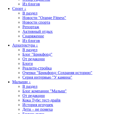
Из блогов
Спорт ↓
В раздел
Новости "Orange Fitness"
Новости спорта
Репортаж
Активный отдых
Снаряжение
Из блогов
Архитектура ↓
В раздел
Блог "Брикфорд"
От редакции
Блоги
Реалити-стройка
Очерки "Брикфорд: Сохраняя историю"
Серия интервью "У камина"
Малыши ↓
В раздел
Блог компании "Малыш"
От редакции
Кока Тубе: тест-драйв
История игрушек
Дети – не помеха
Бизнес-мама