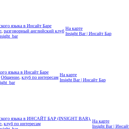
кого языка в Инсайт Баре
На карте
е
,
разговорный английский клуб
Insight Bar | Инсайт Бар
nsight_bar
ого языка в Инсайт Баре
На карте
,
Общение
,
клуб по интересам
Insight Bar | Инсайт Бар
sight_bar
йского языка в ИНСАЙТ БАР (INSIGHT BAR).
На карте
е
,
клуб по интересам
Insight Bar | Инсай
nsight_bar