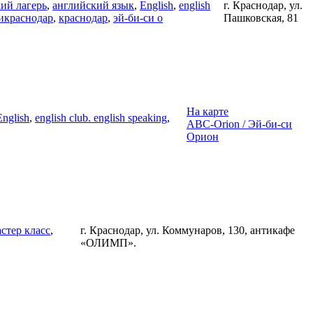
ий лагерь
,
английский язык
,
English
,
english
г. Краснодар, ул.
икраснодар
,
краснодар
,
эй-би-си о
Пашковская, 81
На карте
English
,
english club. english speaking
,
ABC-Orion / Эй-би-си
Орион
стер класс
,
г. Краснодар, ул. Коммунаров, 130, антикафе
«ОЛИМП».