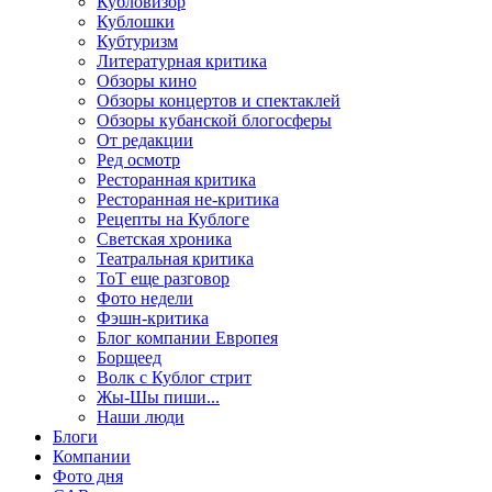
Кубловизор
Кублошки
Кубтуризм
Литературная критика
Обзоры кино
Обзоры концертов и спектаклей
Обзоры кубанской блогосферы
От редакции
Ред осмотр
Ресторанная критика
Ресторанная не-критика
Рецепты на Кублоге
Светская хроника
Театральная критика
ТоТ еще разговор
Фото недели
Фэшн-критика
Блог компании Европея
Борщеед
Волк с Кублог стрит
Жы-Шы пиши...
Наши люди
Блоги
Компании
Фото дня