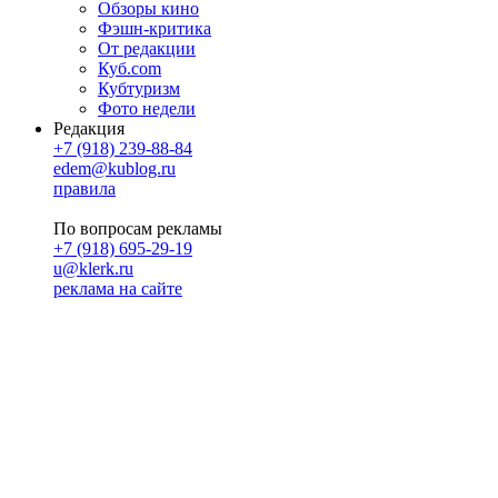
Обзоры кино
Фэшн-критика
От редакции
Куб.com
Кубтуризм
Фото недели
Редакция
+7 (918) 239-88-84
edem@kublog.ru
правила
По вопросам рекламы
+7 (918) 695-29-19
u@klerk.ru
реклама на сайте
PR
Илона Полянская
pr@kublog.ru
Клубок социума
Кублогимн
Демография Кублога
5014 кублогеров