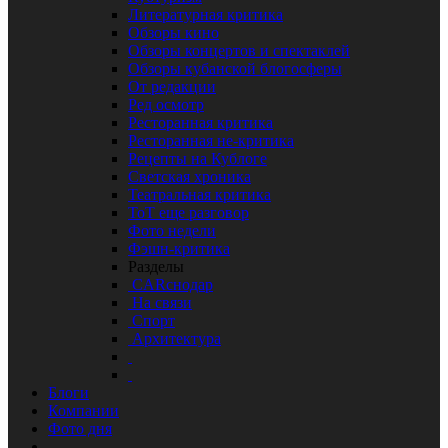
Литературная критика
Обзоры кино
Обзоры концертов и спектаклей
Обзоры кубанской блогосферы
От редакции
Ред осмотр
Ресторанная критика
Ресторанная не-критика
Рецепты на Кублоге
Светская хроника
Театральная критика
ТоТ еще разговор
Фото недели
Фэшн-критика
Разделы
CARснодар
На связи
Спорт
Архитектура
Блоги
Компании
Фото дня