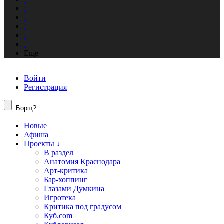
Еще
Войти
Регистрация
Новые
Афиша
Проекты ↓
В раздел
Анатомия Краснодара
Арт-критика
Бар-хоппинг
Глазами Думкина
Игротека
Критика под градусом
Куб.com