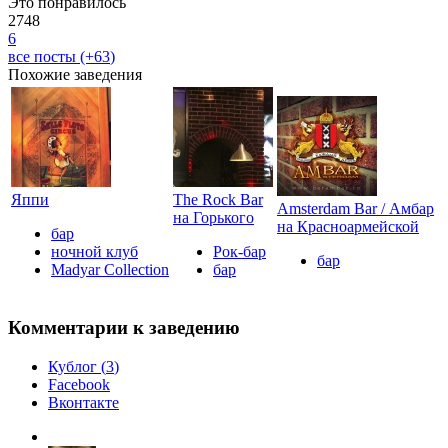
Это понравилось
2748
6
все посты (+
63
)
Похожие заведения
Яппи
The Rock Bar
Amsterdam Bar / Амбар
на Горького
на Красноармейской
бар
ночной клуб
Рок-бар
бар
Madyar Collection
бар
Комментарии к заведению
Кублог (
3
)
Facebook
Вконтакте