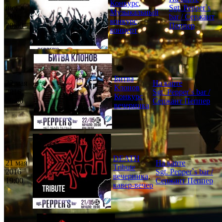
Конкурс
,
июня
Sgt. Pepper`s
Музыкальный
2016
bar / Сержант
конкурс
,
20:00
Пеппер
концерт
Битва
22 мая
На карте
Клонов
2016
Sgt. Pepper`s bar /
Конкурс
,
20:00
Сержант Пеппер
вечеринка
DEATH
21 мая
На карте
Tribute
2016
Sgt. Pepper`s bar /
вечеринка
,
19:00
Сержант Пеппер
кавер-вечер