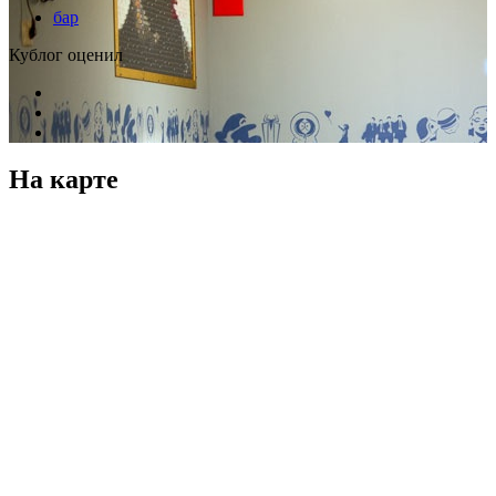
бар
Кублог оценил
На карте