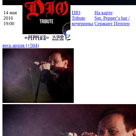
14 мая
DIO
На карте
2016
Tribute
Sgt. Pepper`s bar /
19:00
вечеринка
Сержант Пеппер
весь архив (+
504
)