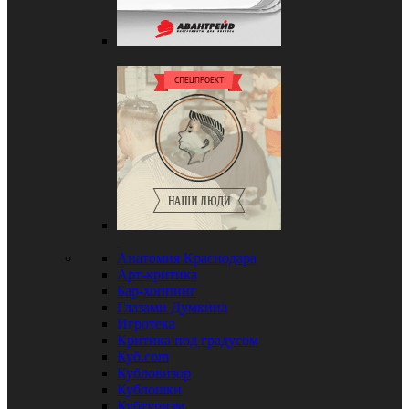
Анатомия Краснодара
Арт-критика
Бар-хоппинг
Глазами Думкина
Игротека
Критика под градусом
Куб.com
Кубловизор
Кублошки
Кубтуризм