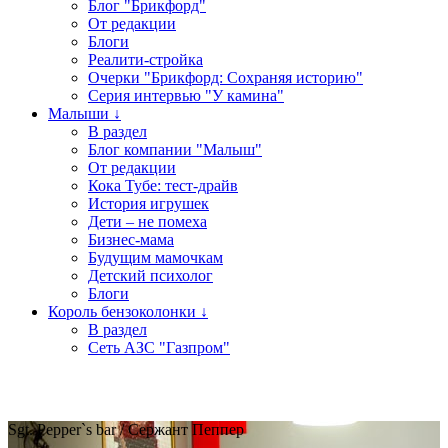
Блог "Брикфорд"
От редакции
Блоги
Реалити-стройка
Очерки "Брикфорд: Сохраняя историю"
Серия интервью "У камина"
Малыши ↓
В раздел
Блог компании "Малыш"
От редакции
Кока Тубе: тест-драйв
История игрушек
Дети – не помеха
Бизнес-мама
Будущим мамочкам
Детский психолог
Блоги
Король бензоколонки ↓
В раздел
Сеть АЗС "Газпром"
Sgt. Pepper`s bar / Сержант Пеппер