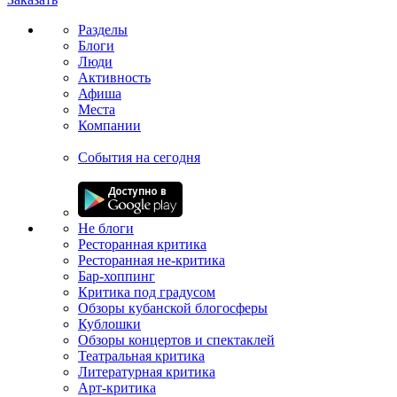
Разделы
Блоги
Люди
Активность
Афиша
Места
Компании
События на сегодня
Не блоги
Ресторанная критика
Ресторанная не-критика
Бар-хоппинг
Критика под градусом
Обзоры кубанской блогосферы
Кублошки
Обзоры концертов и спектаклей
Театральная критика
Литературная критика
Арт-критика