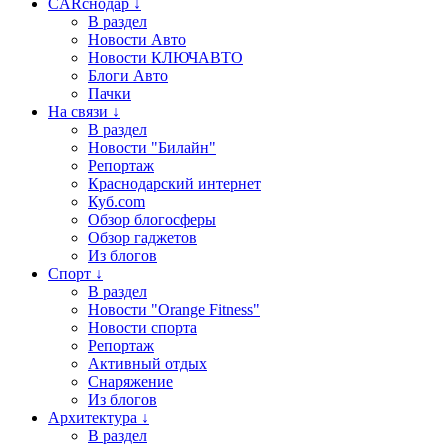
CARснодар ↓
В раздел
Новости Авто
Новости КЛЮЧАВТО
Блоги Авто
Пачки
На связи ↓
В раздел
Новости "Билайн"
Репортаж
Краснодарский интернет
Куб.com
Обзор блогосферы
Обзор гаджетов
Из блогов
Спорт ↓
В раздел
Новости "Orange Fitness"
Новости спорта
Репортаж
Активный отдых
Снаряжение
Из блогов
Архитектура ↓
В раздел