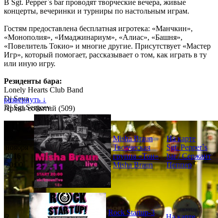
В Sgt. Pepper`s bar проводят творческие вечера, живые
концерты, вечеринки и турниры по настольным играм.
Гостям предоставлена бесплатная игротека: «Манчкин»,
«Монополия», «Имаджинариум», «Алиас», «Башня»,
«Повелитель Токио» и многие другие. Присутствует «Мастер
Игр», который помогает, рассказывает о том, как играть в ту
или иную игру.
Резиденты бара:
Lonely Hearts Club Band
Dj Seva
развернуть ↓
Dj Sgt.Sergeev
Архив событий (509)
27
Misha Braun
На карте
ноября
Творческая
Sgt. Pepper`s
2016
группа «Тон»
,
bar / Сержант
20:00
Misha Braun
Пеппер
Rock Startup-3
2
На карте