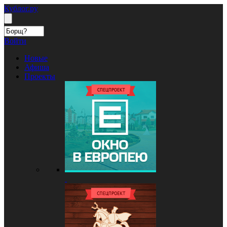
Кублог.ру
Войти
Новые
Афиша
Проекты