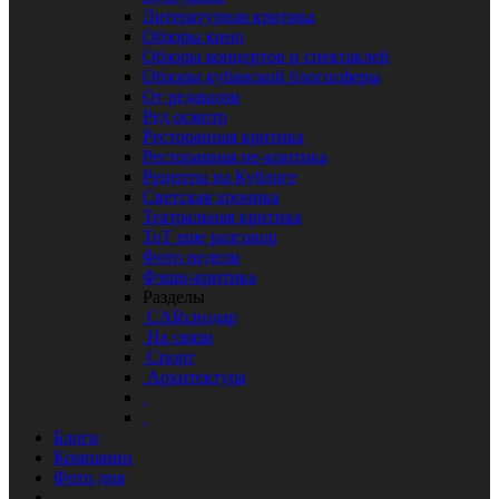
Литературная критика
Обзоры кино
Обзоры концертов и спектаклей
Обзоры кубанской блогосферы
От редакции
Ред осмотр
Ресторанная критика
Ресторанная не-критика
Рецепты на Кублоге
Светская хроника
Театральная критика
ТоТ еще разговор
Фото недели
Фэшн-критика
Разделы
CARснодар
На связи
Спорт
Архитектура
Блоги
Компании
Фото дня