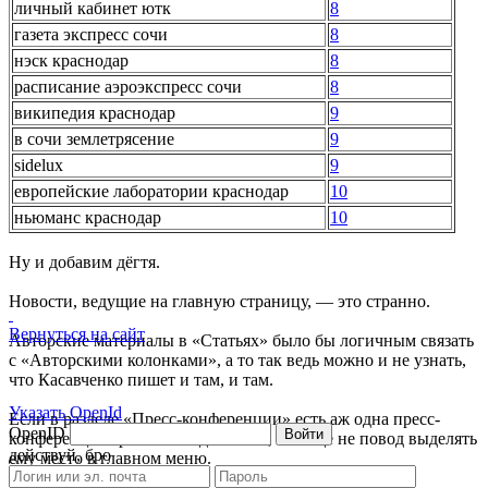
личный кабинет ютк
8
газета экспресс сочи
8
нэск краснодар
8
расписание аэроэкспресс сочи
8
википедия краснодар
9
в сочи землетрясение
9
sidelux
9
европейские лаборатории краснодар
10
ньюманс краснодар
10
Ну и добавим дёгтя.
Новости, ведущие на главную страницу, — это странно.
Вернуться на сайт
Авторские материалы в «Статьях» было бы логичным связать
с «Авторскими колонками», а то так ведь можно и не узнать,
что Касавченко пишет и там, и там.
Указать OpenId
Если в разделе «Пресс-конференции» есть аж одна пресс-
OpenID
Войти
конференция трёхлетней давности, это ещё не повод выделять
действуй, бро
ему место в главном меню.