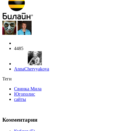
4485
AnnaChervyakova
Теги
Свинка Мила
Югополис
сайты
Комментарии