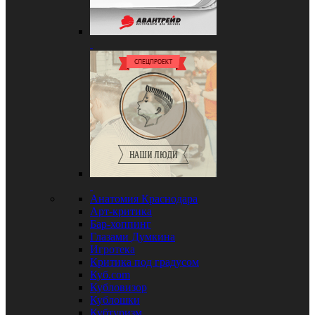
Анатомия Краснодара
Арт-критика
Бар-хоппинг
Глазами Думкина
Игротека
Критика под градусом
Куб.com
Кубловизор
Кублошки
Кубтуризм