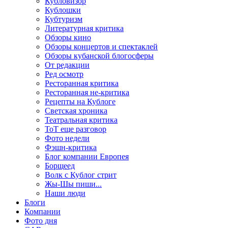
Кубловизор
Кублошки
Кубтуризм
Литературная критика
Обзоры кино
Обзоры концертов и спектаклей
Обзоры кубанской блогосферы
От редакции
Ред осмотр
Ресторанная критика
Ресторанная не-критика
Рецепты на Кублоге
Светская хроника
Театральная критика
ТоТ еще разговор
Фото недели
Фэшн-критика
Блог компании Европея
Борщеед
Волк с Кублог стрит
Жы-Шы пиши...
Наши люди
Блоги
Компании
Фото дня