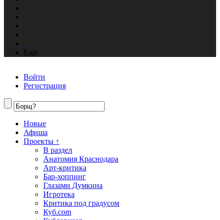
Еще
Войти
Регистрация
Новые
Афиша
Проекты ↑
В раздел
Анатомия Краснодара
Арт-критика
Бар-хоппинг
Глазами Думкина
Игротека
Критика под градусом
Куб.com