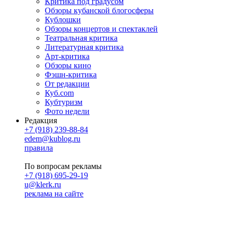
Критика под градусом
Обзоры кубанской блогосферы
Кублошки
Обзоры концертов и спектаклей
Театральная критика
Литературная критика
Арт-критика
Обзоры кино
Фэшн-критика
От редакции
Куб.com
Кубтуризм
Фото недели
Редакция
+7 (918) 239-88-84
edem@kublog.ru
правила
По вопросам рекламы
+7 (918) 695-29-19
u@klerk.ru
реклама на сайте
PR
Илона Полянская