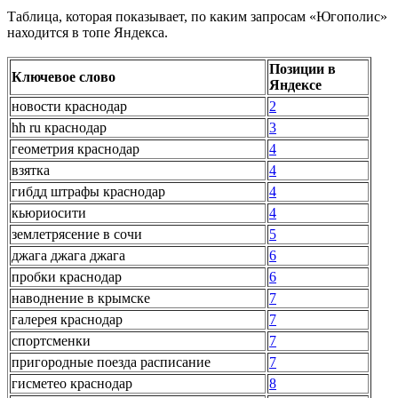
Таблица, которая показывает, по каким запросам «Югополис»
находится в топе Яндекса.
Позиции в
Ключевое слово
Яндексе
новости краснодар
2
hh ru краснодар
3
геометрия краснодар
4
взятка
4
гибдд штрафы краснодар
4
кьюриосити
4
землетрясение в сочи
5
джага джага джага
6
пробки краснодар
6
наводнение в крымске
7
галерея краснодар
7
спортсменки
7
пригородные поезда расписание
7
гисметео краснодар
8