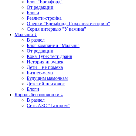
Блог "Брикфорд"
От редакции
Блоги
Реалити-стройка
Очерки "Брикфорд: Сохраняя историю"
Серия интервью "У камина"
Малыши ↓
В раздел
Блог компании "Малыш"
От редакции
Кока Тубе: тест-драйв
История игрушек
Дети – не помеха
Бизнес-мама
Будущим мамочкам
Детский психолог
Блоги
Король бензоколонки ↓
В раздел
Сеть АЗС "Газпром"