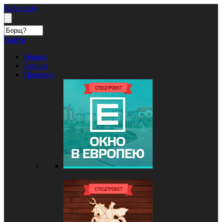
Кублог.ру
Войти
Новые
Афиша
Проекты