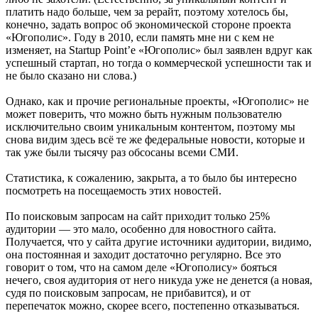
платить надо больше, чем за рерайт, поэтому хотелось бы,
конечно, задать вопрос об экономической стороне проекта
«Югополис». Году в 2010, если память мне ни с кем не
изменяет, на Startup Point’е «Югополис» был заявлен вдруг как
успешный стартап, но тогда о коммерческой успешности так и
не было сказано ни слова.)
Однако, как и прочие региональные проекты, «Югополис» не
может поверить, что можно быть нужным пользователю
исключительно своим уникальным контентом, поэтому мы
снова видим здесь всё те же федеральные новости, которые и
так уже были тысячу раз обсосаны всеми СМИ.
Статистика, к сожалению, закрыта, а то было бы интересно
посмотреть на посещаемость этих новостей.
По поисковым запросам на сайт приходит только 25%
аудитории — это мало, особенно для новостного сайта.
Получается, что у сайта другие источники аудитории, видимо,
она постоянная и заходит достаточно регулярно. Все это
говорит о том, что на самом деле «Югополису» бояться
нечего, своя аудитория от него никуда уже не денется (а новая,
судя по поисковым запросам, не прибавится), и от
перепечаток можно, скорее всего, постепенно отказываться.