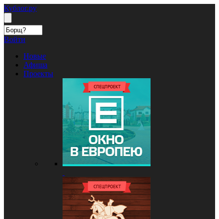
Кублог.ру
Войти
Новые
Афиша
Проекты