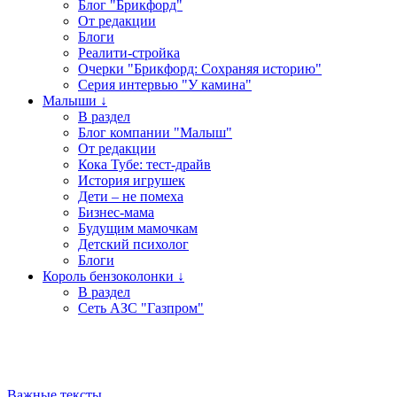
Блог "Брикфорд"
От редакции
Блоги
Реалити-стройка
Очерки "Брикфорд: Сохраняя историю"
Серия интервью "У камина"
Малыши ↓
В раздел
Блог компании "Малыш"
От редакции
Кока Тубе: тест-драйв
История игрушек
Дети – не помеха
Бизнес-мама
Будущим мамочкам
Детский психолог
Блоги
Король бензоколонки ↓
В раздел
Сеть АЗС "Газпром"
Важные тексты