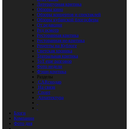
Литературная критика
Обзоры кино
Обзоры концертов и спектаклей
Обзоры кубанской блогосферы
От редакции
Ред осмотр
Ресторанная критика
Ресторанная не-критика
Рецепты на Кублоге
Светская хроника
Театральная критика
ТоТ еще разговор
Фото недели
Фэшн-критика
Разделы
CARснодар
На связи
Спорт
Архитектура
Блоги
Компании
Фото дня