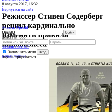
8 августа 2017, 16:32
Вернуться на сайт
Режиссер Стивен Содерберг
решил кардинально
Указать OpenId
OpenID
изменить правила
Войти
действуй, бро
кинобизнеса
забыли пароль?
Запомнить меня
Вход
печать топика
Зарегистрироваться