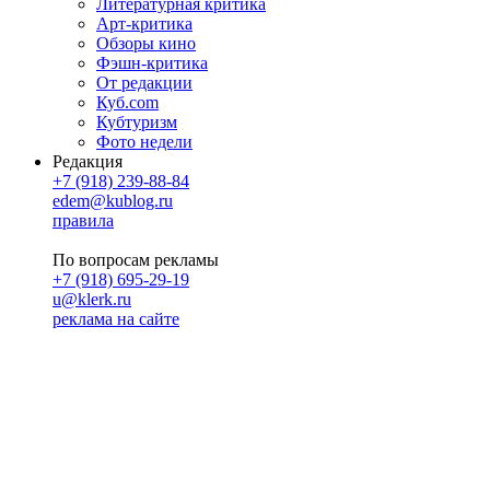
Литературная критика
Арт-критика
Обзоры кино
Фэшн-критика
От редакции
Куб.com
Кубтуризм
Фото недели
Редакция
+7 (918) 239-88-84
edem@kublog.ru
правила
По вопросам рекламы
+7 (918) 695-29-19
u@klerk.ru
реклама на сайте
PR
Илона Полянская
pr@kublog.ru
Клубок социума
Кублогимн
Демография Кублога