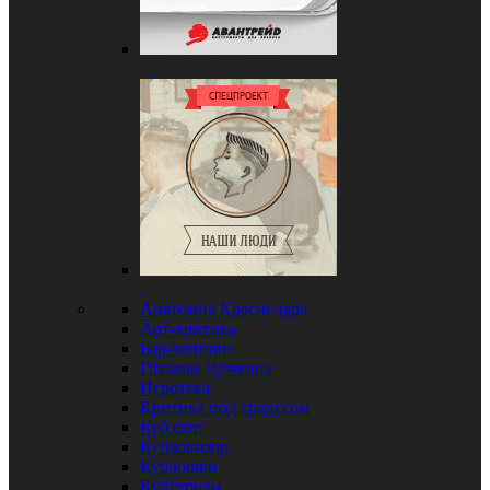
Анатомия Краснодара
Арт-критика
Бар-хоппинг
Глазами Думкина
Игротека
Критика под градусом
Куб.com
Кубловизор
Кублошки
Кубтуризм