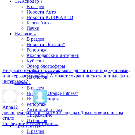
CARснодар ↓
В раздел
Новости Авто
Новости КЛЮЧАВТО
Блоги Авто
Пачки
На связи ↓
В раздел
Новости "Билайн"
Репортаж
Краснодарский интернет
Куб.com
Обзор блогосферы
Ни у кого нет фото того как выглядят потолки под куполами,
Обзор гаджетов
и интерьеров вообще? А может сохранились старинные фото
Из блогов
интерьеров?
Спорт ↓
В раздел
Новости "Orange Fitness"
Новости спорта
Репортаж
Anna12
Активный отдых
для перехода в пост нажмите еще раз
Дом в мавританском
Снаряжение
стиле
Из блогов
Последние комментарии
→
Архитектура ↓
В раздел