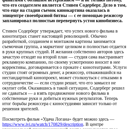
что его создателем является Стивен Содерберг. Дело в том,
что еще на стадии съемок кинокартина оказалась в
эпицентре своеобразной битвы — с ее помощью режиссер
запланировал полностью перевернуть устои кинобизнеса.
Стивен Содерберг утверждает, что успех нового фильма в
кинотеатрах станет
настоящей революцией. Обычно
разработкой, созданием и монтажом картины занимается
съемочная группа, а маркетинг целиком и полностью отдается
в руки крупных студий. И желания собственно авторов здесь
зачастую отходят на второй план — студия сама выстраивает
рекламную компанию, по своему усмотрению вносит в нее
коррективы, договаривается о прокате с кинотеатрами. Услуги
студии стоят огромных денег, а режиссер, отважившийся на
нестандартный кинопроект, может столкнуться с отказами в
сотрудничестве — если студии решат, что его замысел не
окупит себя. Оказавшись в такой ситуации, Содерберг решил
не сдаваться — а взять продвижение нового фильма в
собственные руки и добиться нужных результатов. Теперь
итог борьбы режиссера с киностудиями зависит только от
решения зрителей.
Посмотреть фильм «Удача Логана» будет можно здесь —
https://www.ivi.ru/watch/170829/d
escription
. В центре