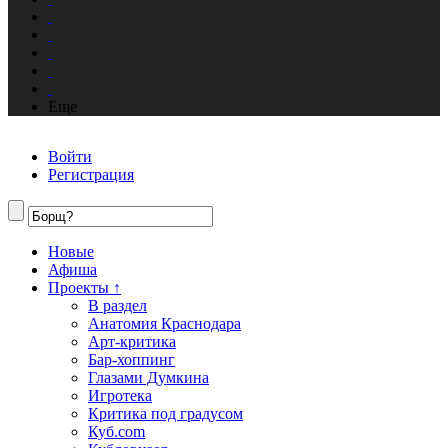
Еще
Войти
Регистрация
Новые
Афиша
Проекты ↑
В раздел
Анатомия Краснодара
Арт-критика
Бар-хоппинг
Глазами Думкина
Игротека
Критика под градусом
Куб.com