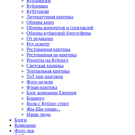
Кубловизор
Кублошки
Кубтуризм
Литературная критика
Обзоры кино
Обзоры концертов и спектаклей
Обзоры кубанской блогосферы
От редакции
Ред осмотр
Ресторанная критика
Ресторанная не-критика
Рецепты на Кублоге
Светская хроника
Театральная критика
ТоТ еще разговор
Фото недели
Фэшн-критика
Блог компании Европея
Борщеед
Волк с Кублог стрит
Жы-Шы пиши...
Наши люди
Блоги
Компании
Фото дня