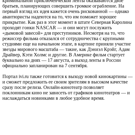
криминальной приключенческой ленты оказываются двое
братьев, планирующих совершить громкое ограбление. На
первый взгляд их идея кажется очень рискованной — однако
авантюристы надеются на то, что им поможет хорошее
прикрытие. Как раз в этот момент в штате Северная Каролина
проходят гонки NASCAR — и они могут послужить
«дымовой завесой» для преступников. Несмотря на то, что
режиссер фильма отказался от сотрудничества с крупными
студиями еще на начальном этапе, в картине приняли участие
звезды мирового масштаба — такие, как Дэниэл Крэйг, Адам
Драйвер, Кэти Холмс и другие. В Америке фильм стартует
буквально на днях — 17 августа, а выход ленты в России
официально запланирован на 7 сентября.
Портал ivi.ru также готовится к выходу новой кинокартины —
и сможет предложить ее своим зрителям в высоком качестве
сразу после релиза. Онлайн-кинотеатр позволяет
поклонникам кино не зависеть от графиков кинотеатров — и
наслаждаться новинками в любое удобное время.