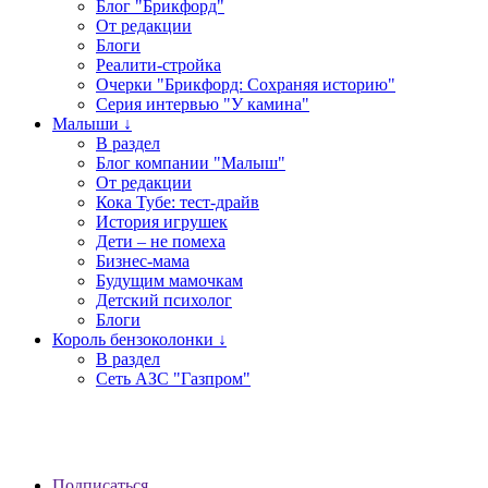
Блог "Брикфорд"
От редакции
Блоги
Реалити-стройка
Очерки "Брикфорд: Сохраняя историю"
Серия интервью "У камина"
Малыши ↓
В раздел
Блог компании "Малыш"
От редакции
Кока Тубе: тест-драйв
История игрушек
Дети – не помеха
Бизнес-мама
Будущим мамочкам
Детский психолог
Блоги
Король бензоколонки ↓
В раздел
Сеть АЗС "Газпром"
Подписаться