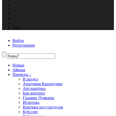
Еще
Войти
Регистрация
Новые
Афиша
Проекты ↓
В раздел
Анатомия Краснодара
Арт-критика
Бар-хоппинг
Глазами Думкина
Игротека
Критика под градусом
Куб.com