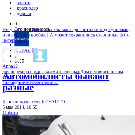
,
золото
,
краснодар
,
дороги
0
Это понравилось
Ни у кого нет фото того как выглядят потолки под куполами,
и интерьеров вообще? А может сохранились старинные фото
интерьеров?
KEYAUTO
2
1415
Anna12
для перехода в пост нажмите еще раз
Дом в мавританском
Автомобилисты бывают
стиле
Последние комментарии
→
разные
Блог пользователя KEYAUTO
5 мая 2014, 10:55
11 фото