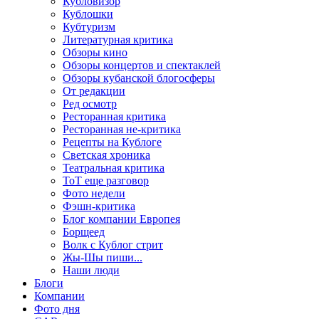
Кубловизор
Кублошки
Кубтуризм
Литературная критика
Обзоры кино
Обзоры концертов и спектаклей
Обзоры кубанской блогосферы
От редакции
Ред осмотр
Ресторанная критика
Ресторанная не-критика
Рецепты на Кублоге
Светская хроника
Театральная критика
ТоТ еще разговор
Фото недели
Фэшн-критика
Блог компании Европея
Борщеед
Волк с Кублог стрит
Жы-Шы пиши...
Наши люди
Блоги
Компании
Фото дня