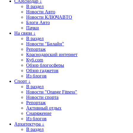
CARснодар ↓
В раздел
Новости Авто
Новости КЛЮЧАВТО
Блоги Авто
Пачки
На связи ↓
В раздел
Новости "Билайн"
Репортаж
Краснодарский интернет
Куб.com
Обзор блогосферы
Обзор гаджетов
Из блогов
Спорт ↓
В раздел
Новости "Orange Fitness"
Новости спорта
Репортаж
Активный отдых
Снаряжение
Из блогов
Архитектура ↓
В раздел