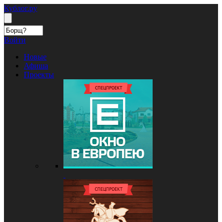
Кублог.ру
Войти
Новые
Афиша
Проекты