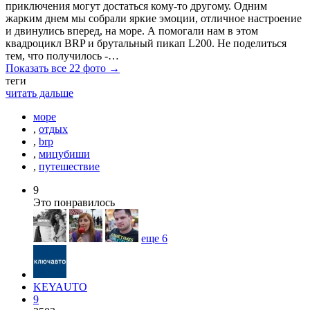
приключения могут достаться кому-то другому. Одним
жарким днем мы собрали яркие эмоции, отличное настроение
и двинулись вперед, на море. А помогали нам в этом
квадроцикл BRP и брутальный пикап L200. Не поделиться
тем, что получилось -…
Показать все 22 фото →
теги
читать дальше
море
,
отдых
,
brp
,
мицубиши
,
путешествие
9
Это понравилось
еще
6
KEYAUTO
9