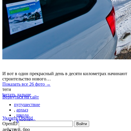
И вот в один прекрасный день в десяти километрах начинают
строительство нового…
Показать все 26 фото →
теги
читать дальше
Вернуться на сайт
путушествие
,
архыз
,
шкода
Указать OpenId
,
ключавто
OpenID
Войти
действуй, бро
1