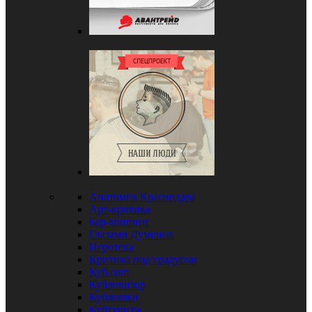
Анатомия Краснодара
Арт-критика
Бар-хоппинг
Глазами Думкина
Игротека
Критика под градусом
Куб.com
Кубловизор
Кублошки
Кубтуризм