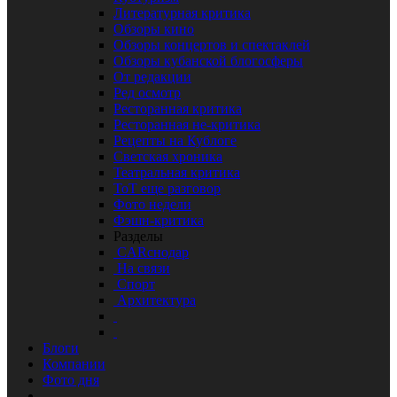
Литературная критика
Обзоры кино
Обзоры концертов и спектаклей
Обзоры кубанской блогосферы
От редакции
Ред осмотр
Ресторанная критика
Ресторанная не-критика
Рецепты на Кублоге
Светская хроника
Театральная критика
ТоТ еще разговор
Фото недели
Фэшн-критика
Разделы
CARснодар
На связи
Спорт
Архитектура
Блоги
Компании
Фото дня