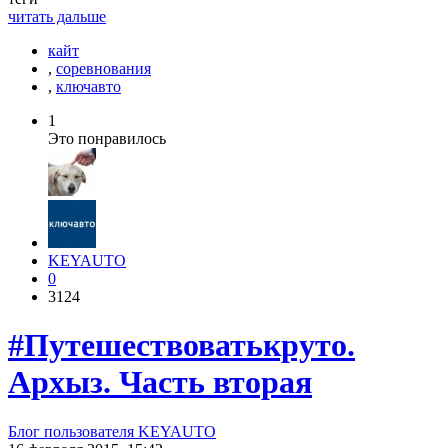
читать дальше
кайт
,
соревнования
,
ключавто
1
Это понравилось
KEYAUTO
0
3124
#Путешествоватькруто.
Архыз. Часть вторая
Блог пользователя KEYAUTO