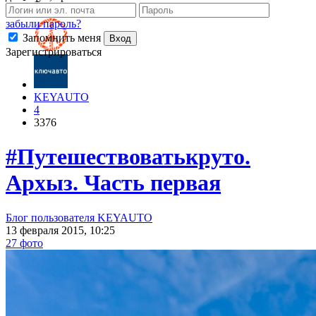
Это понравилось
забыли пароль?
Запомнить меня
Вход
Зарегистрироваться
KEYAUTO
4
3376
#Путешествоватькруто.
Архыз. Часть первая
Блог пользователя KEYAUTO
13 февраля 2015, 10:25
27 фото