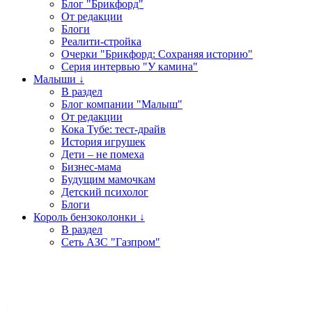
Блог "Брикфорд"
От редакции
Блоги
Реалити-стройка
Очерки "Брикфорд: Сохраняя историю"
Серия интервью "У камина"
Малыши ↓
В раздел
Блог компании "Малыш"
От редакции
Кока Тубе: тест-драйв
История игрушек
Дети – не помеха
Бизнес-мама
Будущим мамочкам
Детский психолог
Блоги
Король бензоколонки ↓
В раздел
Сеть АЗС "Газпром"