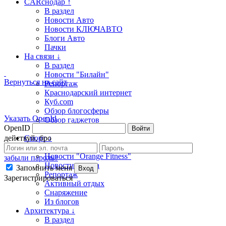
CARснодар ↑
В раздел
Новости Авто
Новости КЛЮЧАВТО
Блоги Авто
Пачки
На связи ↓
В раздел
Новости "Билайн"
Вернуться на сайт
Репортаж
Краснодарский интернет
Куб.com
Обзор блогосферы
Указать OpenId
Обзор гаджетов
OpenID
Из блогов
Войти
действуй, бро
Спорт ↓
В раздел
Новости "Orange Fitness"
забыли пароль?
Новости спорта
Запомнить меня
Вход
Репортаж
Зарегистрироваться
Активный отдых
Снаряжение
Из блогов
Архитектура ↓
В раздел