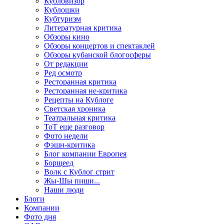
Кубловизор
Кублошки
Кубтуризм
Литературная критика
Обзоры кино
Обзоры концертов и спектаклей
Обзоры кубанской блогосферы
От редакции
Ред осмотр
Ресторанная критика
Ресторанная не-критика
Рецепты на Кублоге
Светская хроника
Театральная критика
ТоТ еще разговор
Фото недели
Фэшн-критика
Блог компании Европея
Борщеед
Волк с Кублог стрит
Жы-Шы пиши...
Наши люди
Блоги
Компании
Фото дня