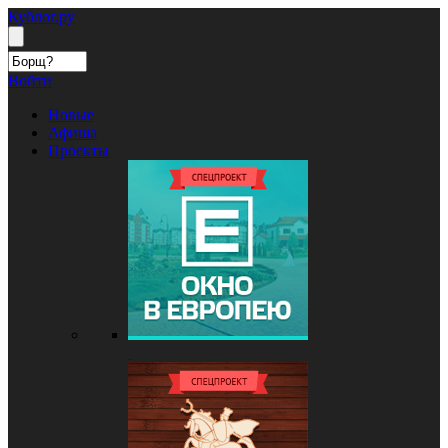
Кублог.ру
Войти
Новые
Афиша
Проекты