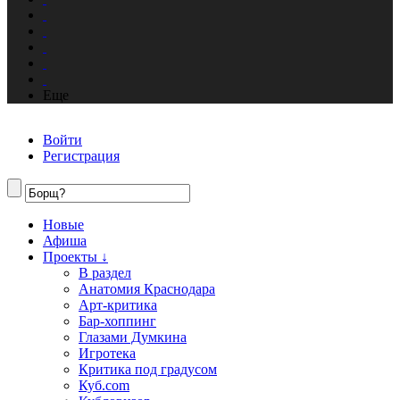
Еще
Войти
Регистрация
Новые
Афиша
Проекты ↓
В раздел
Анатомия Краснодара
Арт-критика
Бар-хоппинг
Глазами Думкина
Игротека
Критика под градусом
Куб.com