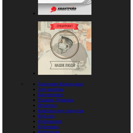
Анатомия Краснодара
Арт-критика
Бар-хоппинг
Глазами Думкина
Игротека
Критика под градусом
Куб.com
Кубловизор
Кублошки
Кубтуризм