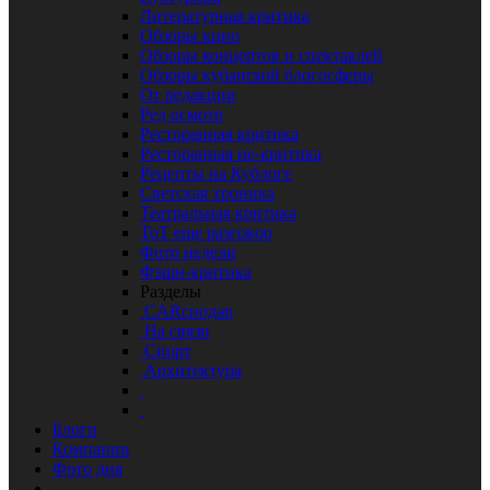
Литературная критика
Обзоры кино
Обзоры концертов и спектаклей
Обзоры кубанской блогосферы
От редакции
Ред осмотр
Ресторанная критика
Ресторанная не-критика
Рецепты на Кублоге
Светская хроника
Театральная критика
ТоТ еще разговор
Фото недели
Фэшн-критика
Разделы
CARснодар
На связи
Спорт
Архитектура
Блоги
Компании
Фото дня