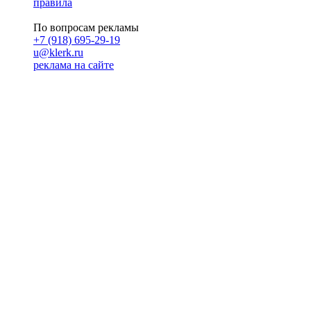
правила
По вопросам рекламы
+7 (918) 695-29-19
u@klerk.ru
реклама на сайте
PR
Илона Полянская
pr@kublog.ru
Клубок социума
Кублогимн
Демография Кублога
5014 кублогеров
© 2026
Кублог
Кулбог
Клубог
Жлобук
КуолбG
=)