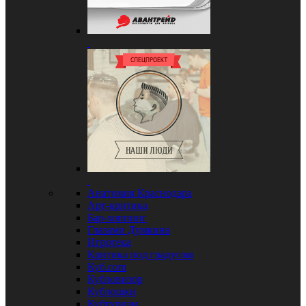
Анатомия Краснодара
Арт-критика
Бар-хоппинг
Глазами Думкина
Игротека
Критика под градусом
Куб.com
Кубловизор
Кублошки
Кубтуризм