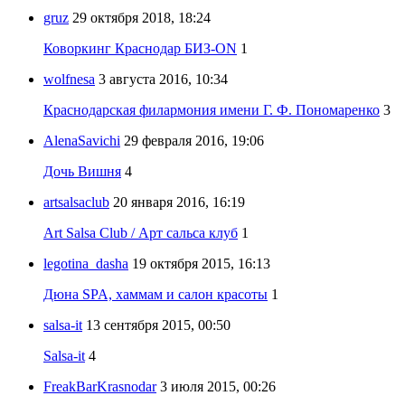
gruz
29 октября 2018, 18:24
Коворкинг Краснодар БИЗ-ON
1
wolfnesa
3 августа 2016, 10:34
Краснодарская филармония имени Г. Ф. Пономаренко
3
AlenaSavichi
29 февраля 2016, 19:06
Дочь Вишня
4
artsalsaclub
20 января 2016, 16:19
Art Salsa Club / Арт сальса клуб
1
legotina_dasha
19 октября 2015, 16:13
Дюна SPA, хаммам и салон красоты
1
salsa-it
13 сентября 2015, 00:50
Salsa-it
4
FreakBarKrasnodar
3 июля 2015, 00:26