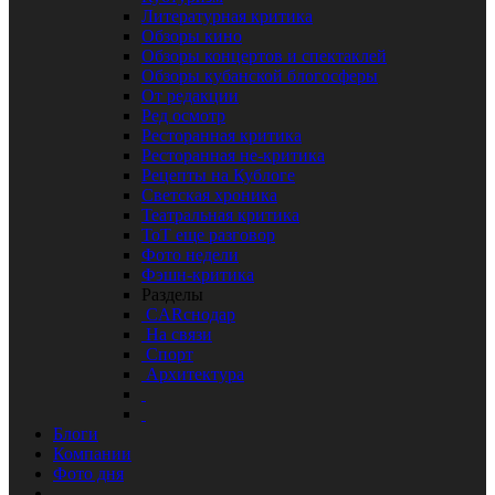
Литературная критика
Обзоры кино
Обзоры концертов и спектаклей
Обзоры кубанской блогосферы
От редакции
Ред осмотр
Ресторанная критика
Ресторанная не-критика
Рецепты на Кублоге
Светская хроника
Театральная критика
ТоТ еще разговор
Фото недели
Фэшн-критика
Разделы
CARснодар
На связи
Спорт
Архитектура
Блоги
Компании
Фото дня