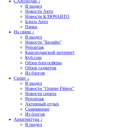
CARснодар ↓
В раздел
Новости Авто
Новости КЛЮЧАВТО
Блоги Авто
Пачки
На связи ↓
В раздел
Новости "Билайн"
Репортаж
Краснодарский интернет
Куб.com
Обзор блогосферы
Обзор гаджетов
Из блогов
Спорт ↓
В раздел
Новости "Orange Fitness"
Новости спорта
Репортаж
Активный отдых
Снаряжение
Из блогов
Архитектура ↓
В раздел