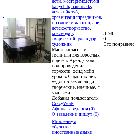
дети
,
мастеримсдетьми
,
babyclub
,
handmade
,
детскийклуб
,
организацияпраздников
,
праздникивкраснодаре
,
детскоетворчество
,
краснодар
,
3198
творческийкраснодар
,
0
художник
Это понравил
Мастер-классы и
тренинги для взрослых
и детей. Аренда зала
под проведение
торжеств, хенд мейд
уроков. С давних лет,
ходят по Земле люди
творческие, идейные, с
мыслями...
Добавил пользователь:
CrazyWork
Афиша заведения (0)
О заведении пишут (0)
Миллениум
обучение
,
иностранные языки
,