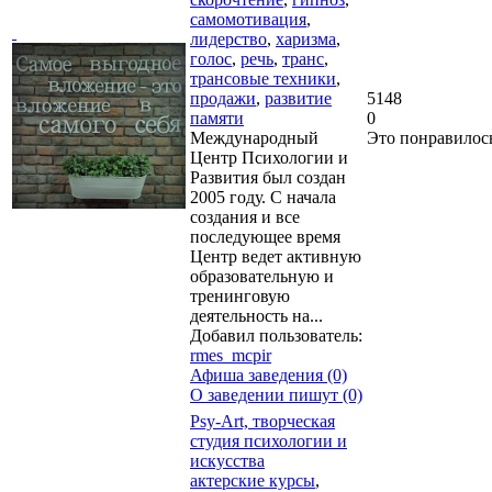
самомотивация
,
лидерство
,
харизма
,
голос
,
речь
,
транс
,
трансовые техники
,
продажи
,
развитие
5148
памяти
0
Международный
Это понравилос
Центр Психологии и
Развития был создан
2005 году. С начала
создания и все
последующее время
Центр ведет активную
образовательную и
тренинговую
деятельность на...
Добавил пользователь:
rmes_mcpir
Афиша заведения (0)
О заведении пишут (0)
Psy-Art, творческая
студия психологии и
искусства
актерские курсы
,