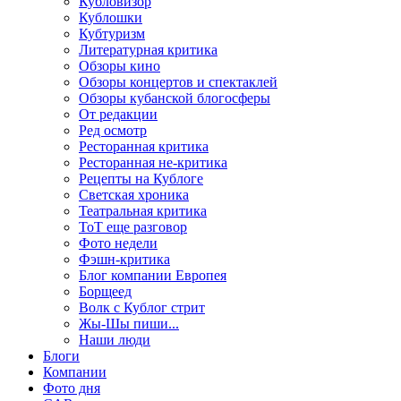
Кубловизор
Кублошки
Кубтуризм
Литературная критика
Обзоры кино
Обзоры концертов и спектаклей
Обзоры кубанской блогосферы
От редакции
Ред осмотр
Ресторанная критика
Ресторанная не-критика
Рецепты на Кублоге
Светская хроника
Театральная критика
ТоТ еще разговор
Фото недели
Фэшн-критика
Блог компании Европея
Борщеед
Волк с Кублог стрит
Жы-Шы пиши...
Наши люди
Блоги
Компании
Фото дня