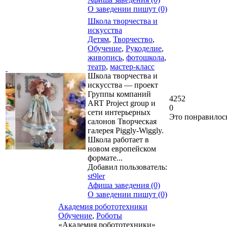
О заведении пишут (0)
Школа творчества и
искусства
Детям
,
Творчество
,
Обучение
,
Рукоделие
,
живопись
,
фотошкола
,
театр
,
мастер-класс
Школа творчества и
искусства — проект
Группы компаний
4252
ART Project group и
0
сети интерьерных
Это понравилос
салонов Творческая
галерея Piggly-Wiggly.
Школа работает в
новом европейском
формате...
Добавил пользователь:
st9ler
Афиша заведения (0)
О заведении пишут (0)
Академия робототехники
Обучение
,
Роботы
«Академия робототехники»