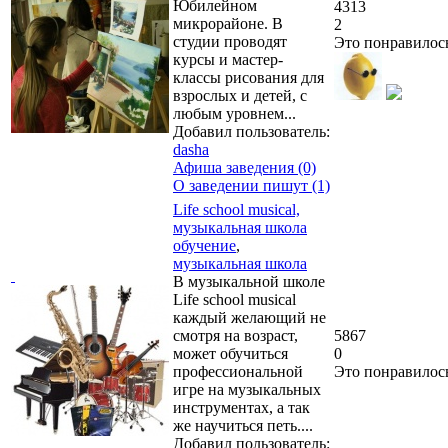
Юбилейном
4313
микрорайоне. В
2
студии проводят
Это понравилос
курсы и мастер-
классы рисования для
взрослых и детей, с
любым уровнем...
Добавил пользователь:
dasha
Афиша заведения (0)
О заведении пишут (1)
Life school musical,
музыкальная школа
обучение
,
музыкальная школа
В музыкальной школе
Life school musical
каждый желающий не
смотря на возраст,
5867
может обучиться
0
профессиональной
Это понравилос
игре на музыкальных
инструментах, а так
же научиться петь....
Добавил пользователь: