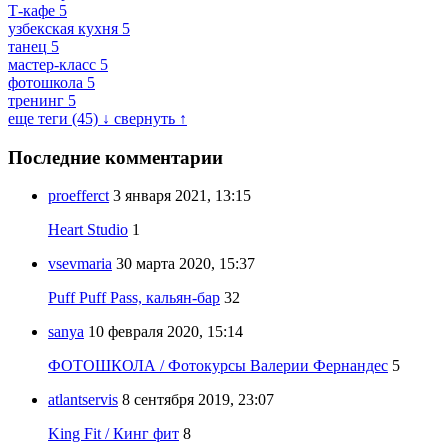
Т-кафе
5
узбекская кухня
5
танец
5
мастер-класс
5
фотошкола
5
тренинг
5
еще теги (45) ↓
свернуть ↑
Последние комментарии
proefferct
3 января 2021, 13:15
Heart Studio
1
vsevmaria
30 марта 2020, 15:37
Puff Puff Pass, кальян-бар
32
sanya
10 февраля 2020, 15:14
ФОТОШКОЛА / Фотокурсы Валерии Фернандес
5
atlantservis
8 сентября 2019, 23:07
King Fit / Кинг фит
8