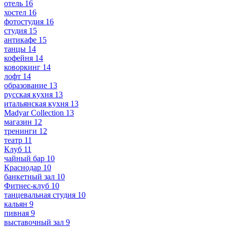
отель
16
хостел
16
фотостудия
16
студия
15
антикафе
15
танцы
14
кофейня
14
коворкинг
14
лофт
14
образование
13
русская кухня
13
итальянская кухня
13
Madyar Collection
13
магазин
12
тренинги
12
театр
11
Клуб
11
чайный бар
10
Краснодар
10
банкетный зал
10
Фитнес-клуб
10
танцевальная студия
10
кальян
9
пивная
9
выставочный зал
9