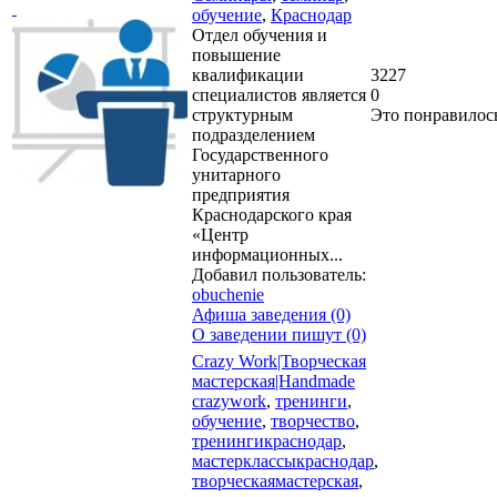
обучение
,
Краснодар
Отдел обучения и
повышение
квалификации
3227
специалистов является
0
структурным
Это понравилос
подразделением
Государственного
унитарного
предприятия
Краснодарского края
«Центр
информационных...
Добавил пользователь:
obuchenie
Афиша заведения (0)
О заведении пишут (0)
Crazy Work|Творческая
мастерская|Handmade
crazywork
,
тренинги
,
обучение
,
творчество
,
тренингикраснодар
,
мастерклассыкраснодар
,
творческаямастерская
,