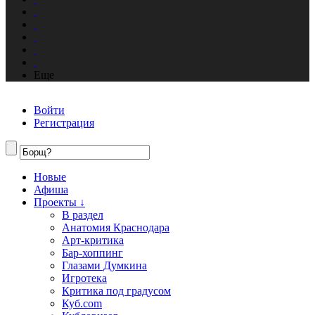
Еще
Войти
Регистрация
Новые
Афиша
Проекты ↓
В раздел
Анатомия Краснодара
Арт-критика
Бар-хоппинг
Глазами Думкина
Игротека
Критика под градусом
Куб.com