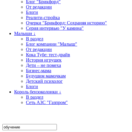
Блог "Брикфорд"
От редакции
Блоги
Реалити-стройка
Очерки "Брикфорд: Сохраняя историю"
Серия интервью "У камина"
Малыши ↓
В раздел
Блог компании "Малыш"
От редакции
Кока Тубе: тест-драйв
История игрушек
Дети – не помеха
Бизнес-мама
Будущим мамочкам
Детский психолог
Блоги
Король бензоколонки ↓
В раздел
Сеть АЗС "Газпром"