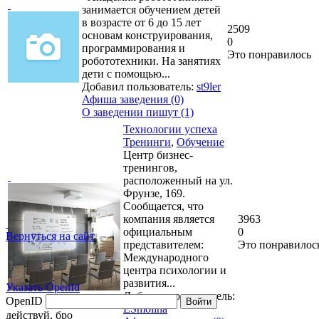
занимается обучением детей
в возрасте от 6 до 15 лет
2509
основам конструирования,
0
программирования и
Это понравилось
робототехники. На занятиях
дети с помощью...
Добавил пользователь:
st9ler
Афиша заведения (0)
О заведении пишут (1)
Технологии успеха
Тренинги
,
Обучение
Центр бизнес-
тренингов,
расположенный на ул.
Фрунзе, 169.
Сообщается, что
компания является
3963
официальным
0
Вернуться на сайт
представителем:
Это понравилос
Международного
центра психологии и
развития...
Указать OpenId
Добавил пользователь:
OpenID
Войти
ESmolina
действуй, бро