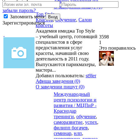
Афиша заведения (0)
О заведении пишут (0)
забыли пароль?
Top Style
Запомнить меня
Вход
Красота
,
Обучение
,
Салон
Зарегистрироваться
красоты
Академия имиджа Top Style
– учебный центр, готовящий
3598
специалистов в сфере
1
предоставления услуг
Это понравилось
красоты, начавший свою
деятельность в 2011 году.
Выпускаются парикмахеры,
мастера...
Добавил пользователь:
st9ler
Афиша заведения (0)
О заведении пишут (0)
Международный
центр психологии и
развития / МЦПиР -
Краснодар
тренинги
,
обучение
,
саморазвитие
,
успех
,
филипп богачев
,
семинар
,
нлп
,
скорочтение
,
гипноз
,