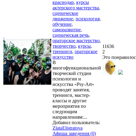
краснодар
,
курсы
актерского мастерства
,
сценическое
движение
,
психология
,
обучение
,
саморазвитие
,
сценическая речь
,
ораторское мастерство
,
творчество
,
курсы
,
11636
тренинги
,
ораторское
2
искусство
Это понравилос
В
многофункциональной
творческой студии
психологии и
искусства «Psy-Art»
проводят занятия,
тренинги, мастер-
классы и другие
мероприятия по
следующим
направлениям:...
Добавил пользователь:
ZlataElistratova
Афиша заведения (0)