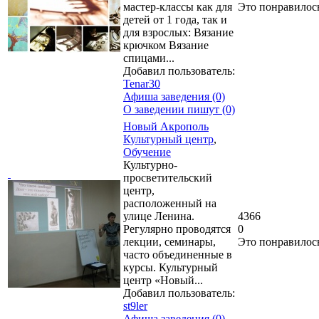
мастер-классы как для
Это понравилос
детей от 1 года, так и
для взрослых: Вязание
крючком Вязание
спицами...
Добавил пользователь:
Tenar30
Афиша заведения (0)
О заведении пишут (0)
Новый Акрополь
Культурный центр
,
Обучение
Культурно-
просветительский
центр,
расположенный на
улице Ленина.
4366
Регулярно проводятся
0
лекции, семинары,
Это понравилос
часто объединенные в
курсы. Культурный
центр «Новый...
Добавил пользователь:
st9ler
Афиша заведения (0)