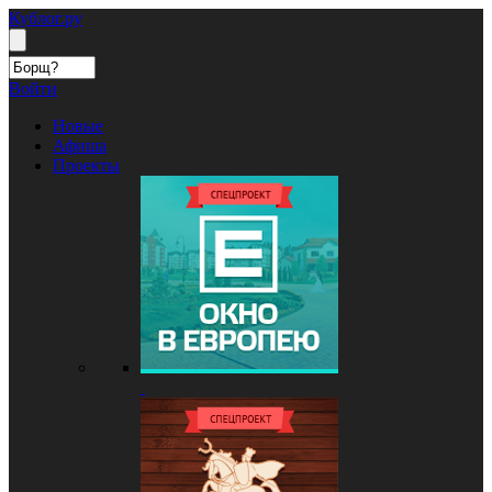
Кублог.ру
Войти
Новые
Афиша
Проекты