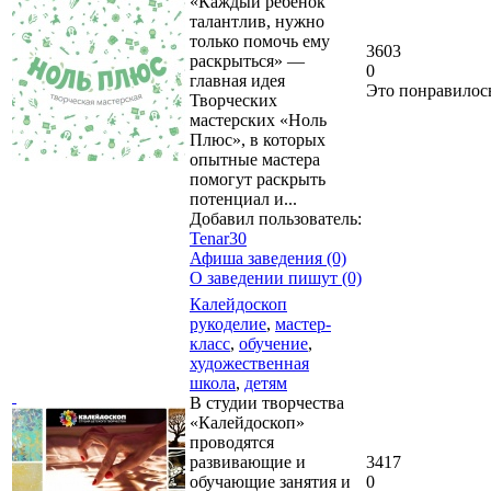
«Каждый ребенок
талантлив, нужно
только помочь ему
3603
раскрыться» —
0
главная идея
Это понравилос
Творческих
мастерских «Ноль
Плюс», в которых
опытные мастера
помогут раскрыть
потенциал и...
Добавил пользователь:
Tenar30
Афиша заведения (0)
О заведении пишут (0)
Калейдоскоп
рукоделие
,
мастер-
класс
,
обучение
,
художественная
школа
,
детям
В студии творчества
«Калейдоскоп»
проводятся
развивающие и
3417
обучающие занятия и
0