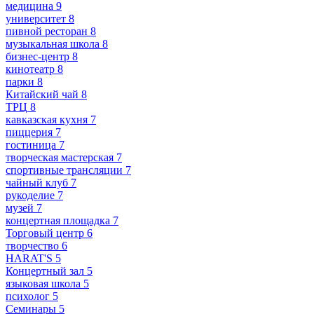
медицина
9
университет
8
пивной ресторан
8
музыкальная школа
8
бизнес-центр
8
кинотеатр
8
парки
8
Китайский чай
8
ТРЦ
8
кавказская кухня
7
пиццерия
7
гостиница
7
творческая мастерская
7
спортивные трансляции
7
чайный клуб
7
рукоделие
7
музей
7
концертная площадка
7
Торговый центр
6
творчество
6
HARAT'S
5
Концертный зал
5
языковая школа
5
психолог
5
Семинары
5