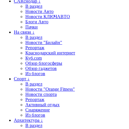
CARснодар ↓
В раздел
Новости Авто
Новости КЛЮЧАВТО
Блоги Авто
Пачки
На связи ↓
В раздел
Новости "Билайн"
Репортаж
Краснодарский интернет
Куб.com
Обзор блогосферы
Обзор гаджетов
Из блогов
Спорт ↓
В раздел
Новости "Orange Fitness"
Новости спорта
Репортаж
Активный отдых
Снаряжение
Из блогов
Архитектура ↓
В раздел