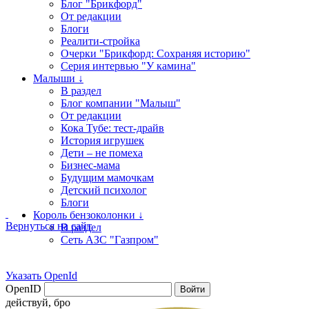
Блог "Брикфорд"
От редакции
Блоги
Реалити-стройка
Очерки "Брикфорд: Сохраняя историю"
Серия интервью "У камина"
Малыши ↓
В раздел
Блог компании "Малыш"
От редакции
Кока Тубе: тест-драйв
История игрушек
Дети – не помеха
Бизнес-мама
Будущим мамочкам
Детский психолог
Блоги
Король бензоколонки ↓
Вернуться на сайт
В раздел
Сеть АЗС "Газпром"
Указать OpenId
OpenID
Войти
действуй, бро