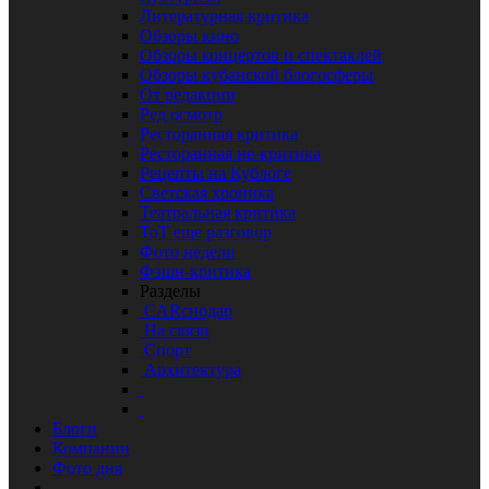
Литературная критика
Обзоры кино
Обзоры концертов и спектаклей
Обзоры кубанской блогосферы
От редакции
Ред осмотр
Ресторанная критика
Ресторанная не-критика
Рецепты на Кублоге
Светская хроника
Театральная критика
ТоТ еще разговор
Фото недели
Фэшн-критика
Разделы
CARснодар
На связи
Спорт
Архитектура
Блоги
Компании
Фото дня