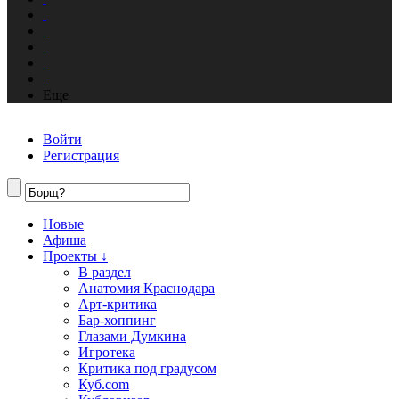
Еще
Войти
Регистрация
Новые
Афиша
Проекты ↓
В раздел
Анатомия Краснодара
Арт-критика
Бар-хоппинг
Глазами Думкина
Игротека
Критика под градусом
Куб.com