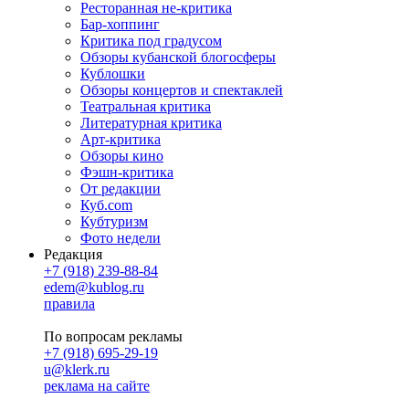
Ресторанная не-критика
Бар-хоппинг
Критика под градусом
Обзоры кубанской блогосферы
Кублошки
Обзоры концертов и спектаклей
Театральная критика
Литературная критика
Арт-критика
Обзоры кино
Фэшн-критика
От редакции
Куб.com
Кубтуризм
Фото недели
Редакция
+7 (918) 239-88-84
edem@kublog.ru
правила
По вопросам рекламы
+7 (918) 695-29-19
u@klerk.ru
реклама на сайте