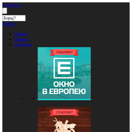
Кублог.ру
Войти
Новые
Афиша
Проекты