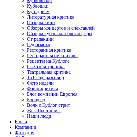
Кубловизор
Кублошки
Кубтуризм
Литературная критика
Обзоры кино
Обзоры концертов и спектаклей
Обзоры кубанской блогосферы
От редакции
Ред осмотр
Ресторанная критика
Ресторанная не-критика
Рецепты на Кублоге
Светская хроника
Театральная критика
ТоТ еще разговор
Фото недели
Фэшн-критика
Блог компании Европея
Борщеед
Волк с Кублог стрит
Жы-Шы пиши...
Наши люди
Блоги
Компании
Фото дня