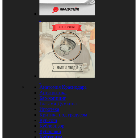
Анатомия Краснодара
Арт-критика
Бар-хоппинг
Глазами Думкина
Игротека
Критика под градусом
Куб.com
Кубловизор
Кублошки
Кубтуризм