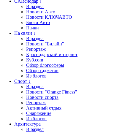
CARснодар ↓
В раздел
Новости Авто
Новости КЛЮЧАВТО
Блоги Авто
Пачки
На связи ↓
В раздел
Новости "Билайн"
Репортаж
Краснодарский интернет
Куб.com
Обзор блогосферы
Обзор гаджетов
Из блогов
Спорт ↓
В раздел
Новости "Orange Fitness"
Новости спорта
Репортаж
Активный отдых
Снаряжение
Из блогов
Архитектура ↓
В раздел