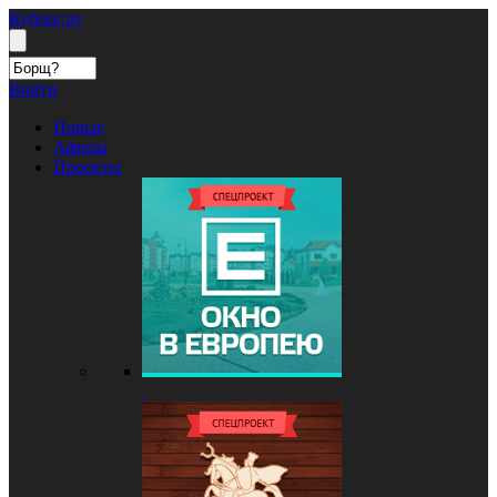
Кублог.ру
Войти
Новые
Афиша
Проекты