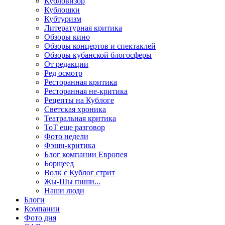
Кубловизор
Кублошки
Кубтуризм
Литературная критика
Обзоры кино
Обзоры концертов и спектаклей
Обзоры кубанской блогосферы
От редакции
Ред осмотр
Ресторанная критика
Ресторанная не-критика
Рецепты на Кублоге
Светская хроника
Театральная критика
ТоТ еще разговор
Фото недели
Фэшн-критика
Блог компании Европея
Борщеед
Волк с Кублог стрит
Жы-Шы пиши...
Наши люди
Блоги
Компании
Фото дня