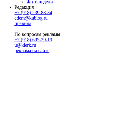
Фото недели
Редакция
+7 (918) 239-88-84
edem@kublog.ru
правила
По вопросам рекламы
+7 (918) 695-29-19
u@klerk.ru
реклама на сайте
PR
Илона Полянская
pr@kublog.ru
Клубок социума
Кублогимн
Демография Кублога
5014 кублогеров
© 2026
Кублог
Кулбог
Клубог