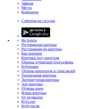
Афиша
Места
Компании
События на сегодня
Не блоги
Ресторанная критика
Ресторанная не-критика
Бар-хоппинг
Критика под градусом
Обзоры кубанской блогосферы
Кублошки
Обзоры концертов и спектаклей
Театральная критика
Литературная критика
Арт-критика
Обзоры кино
Фэшн-критика
От редакции
Куб.com
Кубтуризм