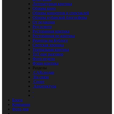
Литературная критика
Обзоры кино
Обзоры концертов и спектаклей
Обзоры кубанской блогосферы
От редакции
Ред осмотр
Ресторанная критика
Ресторанная не-критика
Рецепты на Кублоге
Светская хроника
Театральная критика
ТоТ еще разговор
Фото недели
Фэшн-критика
Разделы
CARснодар
На связи
Спорт
Архитектура
Блоги
Компании
Фото дня