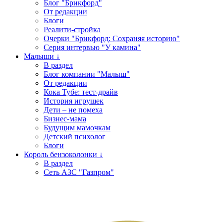
Блог "Брикфорд"
От редакции
Блоги
Реалити-стройка
Очерки "Брикфорд: Сохраняя историю"
Серия интервью "У камина"
Малыши ↓
В раздел
Блог компании "Малыш"
От редакции
Кока Тубе: тест-драйв
История игрушек
Дети – не помеха
Бизнес-мама
Будущим мамочкам
Детский психолог
Блоги
Король бензоколонки ↓
В раздел
Сеть АЗС "Газпром"