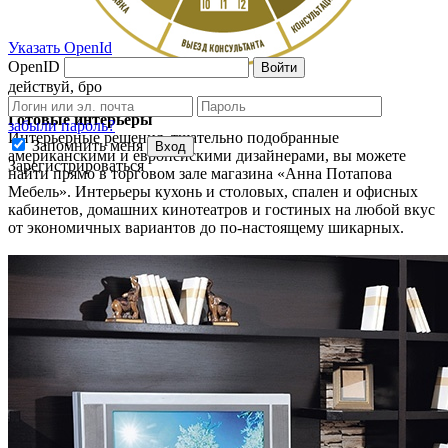
Указать OpenId
OpenID
Войти
действуй, бро
Готовые интерьеры
забыли пароль?
Интерьерные решения, тщательно подобранные
Запомнить меня
Вход
американскими и европейскими дизайнерами, вы можете
Зарегистрироваться
найти прямо в торговом зале магазина «Анна Потапова
Мебель». Интерьеры кухонь и столовых, спален и офисных
кабинетов, домашних кинотеатров и гостиных на любой вкус
от экономичных вариантов до по-настоящему шикарных.