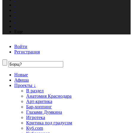
Еще
Войти
Регистрация
Новые
Афиша
Проекты ↓
В раздел
Анатомия Краснодара
Арт-критика
Бар-хоппинг
Глазами Думкина
Игротека
Критика под градусом
Куб.com