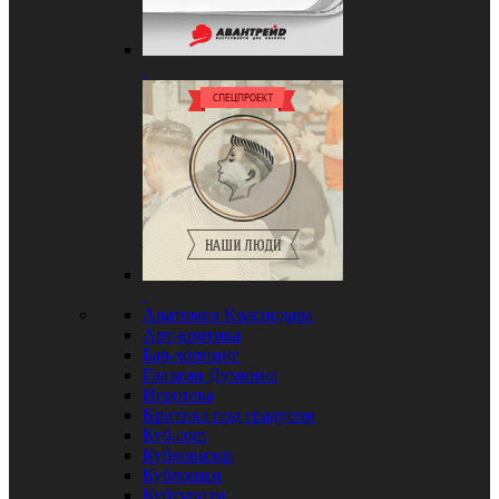
Анатомия Краснодара
Арт-критика
Бар-хоппинг
Глазами Думкина
Игротека
Критика под градусом
Куб.com
Кубловизор
Кублошки
Кубтуризм