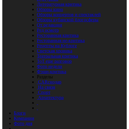
Литературная критика
Обзоры кино
Обзоры концертов и спектаклей
Обзоры кубанской блогосферы
От редакции
Ред осмотр
Ресторанная критика
Ресторанная не-критика
Рецепты на Кублоге
Светская хроника
Театральная критика
ТоТ еще разговор
Фото недели
Фэшн-критика
Разделы
CARснодар
На связи
Спорт
Архитектура
Блоги
Компании
Фото дня