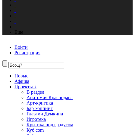
Еще
Войти
Регистрация
Новые
Афиша
Проекты ↓
В раздел
Анатомия Краснодара
Арт-критика
Бар-хоппинг
Глазами Думкина
Игротека
Критика под градусом
Куб.com