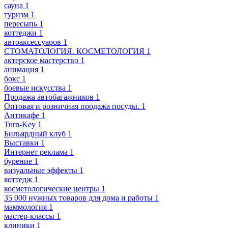
сауна
1
туризм
1
пересыпь
1
коттеджи
1
автоаксессуаров
1
СТОМАТОЛОГИЯ. КОСМЕТОЛОГИЯ
1
актерское мастерство
1
анимация
1
бокс
1
боевые искусства
1
Продажа автобагажников
1
Оптовая и розничная продажа посуды.
1
Антикафе
1
Turn-Key
1
Бильярдный клуб
1
Выставки
1
Интернет реклама
1
бурение
1
визуальные эффекты
1
коттедж
1
косметологические центры
1
35 000 нужных товаров для дома и работы
1
маммология
1
мастер-классы
1
клиники
1