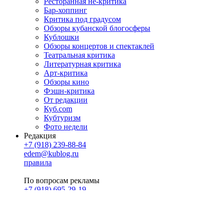
Ресторанная не-критика
Бар-хоппинг
Критика под градусом
Обзоры кубанской блогосферы
Кублошки
Обзоры концертов и спектаклей
Театральная критика
Литературная критика
Арт-критика
Обзоры кино
Фэшн-критика
От редакции
Куб.com
Кубтуризм
Фото недели
Редакция
+7 (918) 239-88-84
edem@kublog.ru
правила
По вопросам рекламы
+7 (918) 695-29-19
u@klerk.ru
реклама на сайте