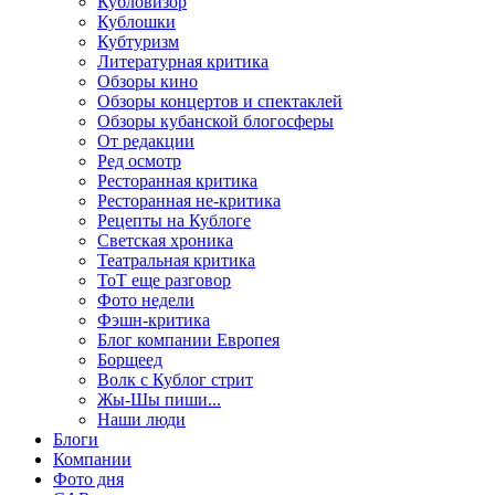
Кубловизор
Кублошки
Кубтуризм
Литературная критика
Обзоры кино
Обзоры концертов и спектаклей
Обзоры кубанской блогосферы
От редакции
Ред осмотр
Ресторанная критика
Ресторанная не-критика
Рецепты на Кублоге
Светская хроника
Театральная критика
ТоТ еще разговор
Фото недели
Фэшн-критика
Блог компании Европея
Борщеед
Волк с Кублог стрит
Жы-Шы пиши...
Наши люди
Блоги
Компании
Фото дня