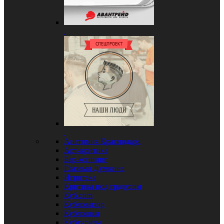
Анатомия Краснодара
Арт-критика
Бар-хоппинг
Глазами Думкина
Игротека
Критика под градусом
Куб.com
Кубловизор
Кублошки
Кубтуризм