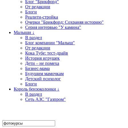
Блог "Брикфорд"
От редакции
Блоги
Реалити-стройка
Очерки "Брикфорд: Сохраняя историю"
Серия интервью "У камина"
Малыши ↓
В раздел
Блог компании "Малыш"
От редакции
Кока Тубе: тест-драйв
История игрушек
Дети – не помеха
Бизнес-мама
Будущим мамочкам
Детский психолог
Блоги
Король бензоколонки ↓
В раздел
Сеть АЗС "Газпром"