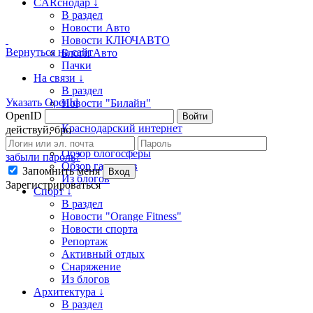
CARснодар ↓
В раздел
Новости Авто
Новости КЛЮЧАВТО
Вернуться на сайт
Блоги Авто
Пачки
На связи ↓
В раздел
Указать OpenId
Новости "Билайн"
OpenID
Репортаж
Войти
Краснодарский интернет
действуй, бро
Куб.com
Обзор блогосферы
забыли пароль?
Обзор гаджетов
Запомнить меня
Вход
Из блогов
Зарегистрироваться
Спорт ↓
В раздел
Новости "Orange Fitness"
Новости спорта
Репортаж
Активный отдых
Снаряжение
Из блогов
Архитектура ↓
В раздел