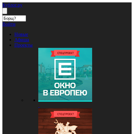
Кублог.ру
Войти
Новые
Афиша
Проекты