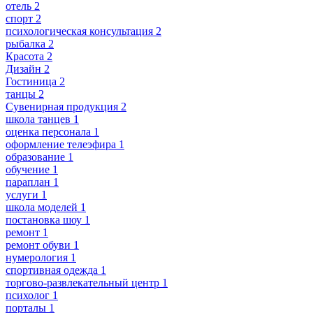
отель
2
спорт
2
психологическая консультация
2
рыбалка
2
Красота
2
Дизайн
2
Гостиница
2
танцы
2
Сувенирная продукция
2
школа танцев
1
оценка персонала
1
оформление телеэфира
1
образование
1
обучение
1
параплан
1
услуги
1
школа моделей
1
постановка шоу
1
ремонт
1
ремонт обуви
1
нумерология
1
спортивная одежда
1
торгово-развлекательный центр
1
психолог
1
порталы
1