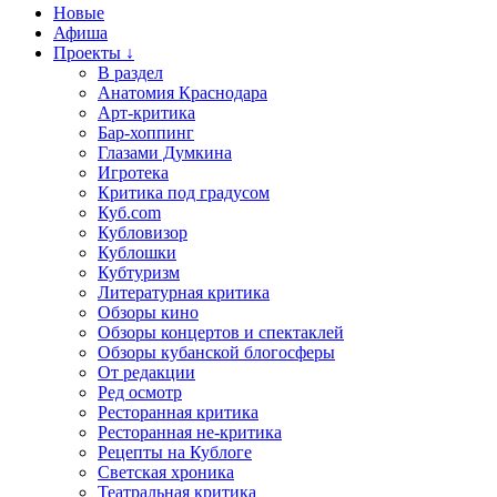
Новые
Афиша
Проекты ↓
В раздел
Анатомия Краснодара
Арт-критика
Бар-хоппинг
Глазами Думкина
Игротека
Критика под градусом
Куб.com
Кубловизор
Кублошки
Кубтуризм
Литературная критика
Обзоры кино
Обзоры концертов и спектаклей
Обзоры кубанской блогосферы
От редакции
Ред осмотр
Ресторанная критика
Ресторанная не-критика
Рецепты на Кублоге
Светская хроника
Театральная критика