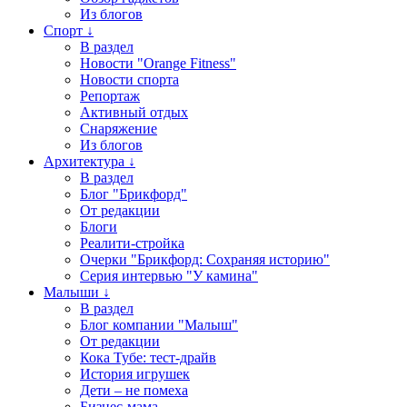
Из блогов
Спорт ↓
В раздел
Новости "Orange Fitness"
Новости спорта
Репортаж
Активный отдых
Снаряжение
Из блогов
Архитектура ↓
В раздел
Блог "Брикфорд"
От редакции
Блоги
Реалити-стройка
Очерки "Брикфорд: Сохраняя историю"
Серия интервью "У камина"
Малыши ↓
В раздел
Блог компании "Малыш"
От редакции
Кока Тубе: тест-драйв
История игрушек
Дети – не помеха
Бизнес-мама