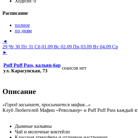
Ходили:
0
Расписание
полное
по дням
◄
29 Чт
30 Пт
31 Сб
01.09 Вс
02.09 Пн
03.09 Вт
04.09 Ср
►
Puff Puff Pass, кальян-бар
сеансов нет
ул. Карасунская, 73
Описание
«Город засыпает, просыпается мафия...»
Клуб Любителей Мафии «Револьвер» и Puff Puff Pass каждый в
Дымные кальяны
Чай и молочные коктейли
Классная атмосфера и отличное настроение