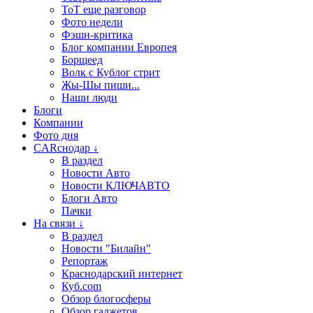
ТоТ еще разговор
Фото недели
Фэшн-критика
Блог компании Европея
Борщеед
Волк с Кублог стрит
Жы-Шы пиши...
Наши люди
Блоги
Компании
Фото дня
CARснодар ↓
В раздел
Новости Авто
Новости КЛЮЧАВТО
Блоги Авто
Пачки
На связи ↓
В раздел
Новости "Билайн"
Репортаж
Краснодарский интернет
Куб.com
Обзор блогосферы
Обзор гаджетов