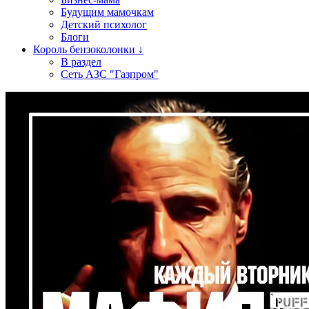
Будущим мамочкам
Детский психолог
Блоги
Король бензоколонки ↓
В раздел
Сеть АЗС "Газпром"