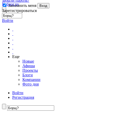
забыли пароль?
Кублог.ру
Запомнить меня
Вход
Зарегистрироваться
Войти
Еще
Новые
Афиша
Проекты
Блоги
Компании
Фото дня
Войти
Регистрация