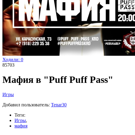
Ходили:
0
85703
Мафия в "Puff Puff Pass"
Игры
Добавил пользователь:
Tenar30
Теги:
Игры
,
мафия