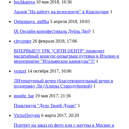
bochkareva
10 мая 2018, 16:36
Акция "На работу на велосипеде" в Краснодаре
1
Ognennaya_miffka
5 апреля 2018, 10:03
IX Онлайн-кинофестиваль Дубль Дв@
1
citycenter
26 февраля 2018, 17:06
ВПЕРВЫЕ!!! ТРК "СИТИ ЦЕНТР" проводит
масштабный конкурс-розыгрыш путевки в Италию и
мероприятие "Итальянские каникулы"!!!
1
vestzet
14 октября 2017, 16:06
ЛИтературный вечер (благотворительный вечер в
поддержку Ли (Алины Стародубцевой)
1
insight_bar
19 мая 2017, 21:36
Практикум "Дело Твоей Души"
1
VictorDerygin
6 марта 2017, 20:20
Портрет на заказ по фото или с натуры в Москве и