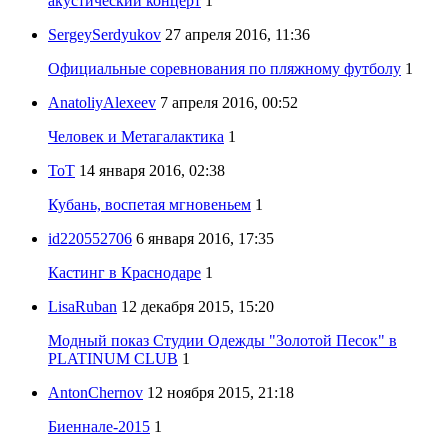
акустический концерт
1
SergeySerdyukov
27 апреля 2016, 11:36
Официальные соревнования по пляжному футболу
1
AnatoliyAlexeev
7 апреля 2016, 00:52
Человек и Метагалактика
1
ToT
14 января 2016, 02:38
Кубань, воспетая мгновеньем
1
id220552706
6 января 2016, 17:35
Кастинг в Краснодаре
1
LisaRuban
12 декабря 2015, 15:20
Модный показ Студии Одежды "Золотой Песок" в
PLATINUM CLUB
1
AntonChernov
12 ноября 2015, 21:18
Биеннале-2015
1