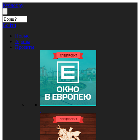
Кублог.ру
Войти
Новые
Афиша
Проекты