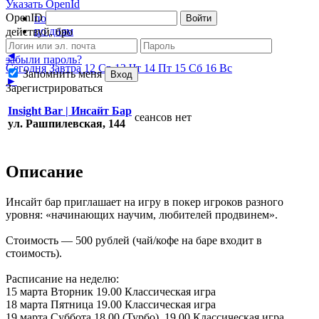
Указать OpenId
OpenID
полное
Войти
по дням
действуй, бро
◄
забыли пароль?
Сегодня
Завтра
12 Ср
13 Чт
14 Пт
15 Сб
16 Вс
Запомнить меня
Вход
►
Зарегистрироваться
Insight Bar | Инсайт Бар
сеансов нет
ул. Рашпилевская, 144
Описание
Инсайт бар приглашает на игру в покер игроков разного
уровня: «начинающих научим, любителей продвинем».
Стоимость — 500 рублей (чай/кофе на баре входит в
стоимость).
Расписание на неделю:
15 марта Вторник 19.00 Классическая игра
18 марта Пятница 19.00 Классическая игра
19 марта Суббота 18.00 (Турбо), 19.00 Классическая игра