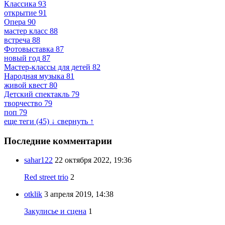
Классика
93
открытие
91
Опера
90
мастер класс
88
встреча
88
Фотовыставка
87
новый год
87
Мастер-классы для детей
82
Народная музыка
81
живой квест
80
Детский спектакль
79
творчество
79
поп
79
еще теги (45) ↓
свернуть ↑
Последние комментарии
sahar122
22 октября 2022, 19:36
Red street trio
2
otklik
3 апреля 2019, 14:38
Закулисье и сцена
1