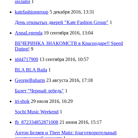
онлайн
1
katefashiongroup
5 декабря 2016, 13:31
День открытых дверей "Kate Fashion Group"
1
AnnaLegenda
19 сентября 2016, 13:04
ВЕЧЕРИНКА ЗНАКОМСТВ в Краснодаре!! Speed
Dating!
9
id44717900
13 сентября 2016, 10:57
BLA BLA Baila
1
GeorgeBuharin
23 августа 2016, 17:18
Балет "Черный лебедь"
1
iri-shok
29 июля 2016, 16:29
Sochi Music Weekend
1
fb_872334852871008
21 июня 2016, 15:17
Антон Беляев и Therr Maitz: благотворительный