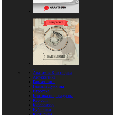
Анатомия Краснодара
Арт-критика
Бар-хоппинг
Глазами Думкина
Игротека
Критика под градусом
Куб.com
Кубловизор
Кублошки
Кубтуризм