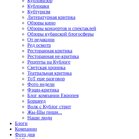
Кубловизор
Кублошки
Кубтуризм
Литературная критика
Обзоры кино
Обзоры концертов и спектаклей
Обзоры кубанской блогосферы
От редакции
Ред осмотр
Ресторанная критика
Ресторанная не-критика
Рецепты на Кублоге
Светская хроника
Театральная критика
ТоТ еще разговор
Фото недели
Фэшн-критика
Блог компании Европея
Борщеед
Волк с Кублог стрит
Жы-Шы пиши...
Наши люди
Блоги
Компании
Фото дня