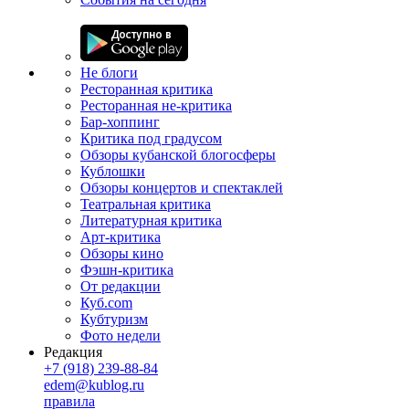
Не блоги
Ресторанная критика
Ресторанная не-критика
Бар-хоппинг
Критика под градусом
Обзоры кубанской блогосферы
Кублошки
Обзоры концертов и спектаклей
Театральная критика
Литературная критика
Арт-критика
Обзоры кино
Фэшн-критика
От редакции
Куб.com
Кубтуризм
Фото недели
Редакция
+7 (918) 239-88-84
edem@kublog.ru
правила