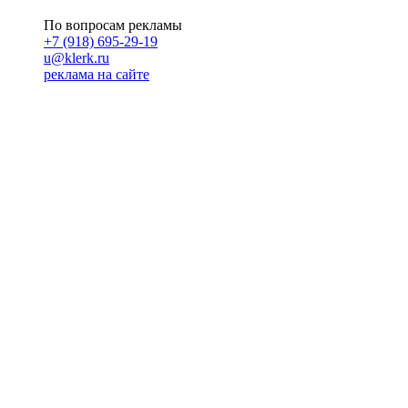
По вопросам рекламы
+7 (918) 695-29-19
u@klerk.ru
реклама на сайте
PR
Илона Полянская
pr@kublog.ru
Клубок социума
Кублогимн
Демография Кублога
5014 кублогеров
© 2026
Кублог
Кулбог
Клубог
Жлобук
КуолбG
=)
18+