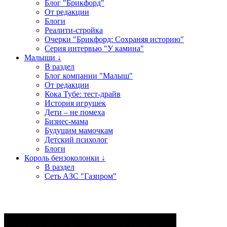
Блог "Брикфорд"
От редакции
Блоги
Реалити-стройка
Очерки "Брикфорд: Сохраняя историю"
Серия интервью "У камина"
Малыши ↓
В раздел
Блог компании "Малыш"
От редакции
Кока Тубе: тест-драйв
История игрушек
Дети – не помеха
Бизнес-мама
Будущим мамочкам
Детский психолог
Блоги
Король бензоколонки ↓
В раздел
Сеть АЗС "Газпром"