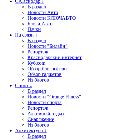
CARснодар ↓
В раздел
Новости Авто
Новости КЛЮЧАВТО
Блоги Авто
Пачки
На связи ↓
В раздел
Новости "Билайн"
Репортаж
Краснодарский интернет
Куб.com
Обзор блогосферы
Обзор гаджетов
Из блогов
Спорт ↓
В раздел
Новости "Orange Fitness"
Новости спорта
Репортаж
Активный отдых
Снаряжение
Из блогов
Архитектура ↓
В раздел