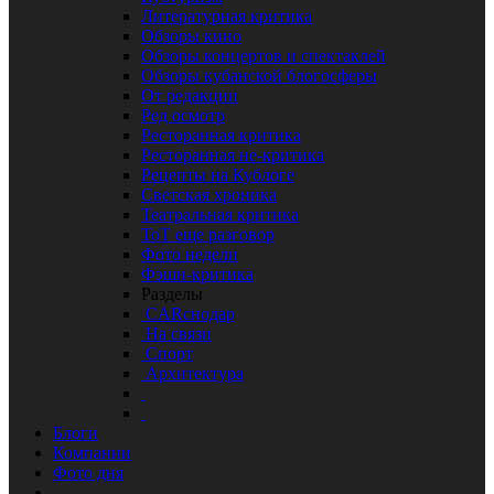
Литературная критика
Обзоры кино
Обзоры концертов и спектаклей
Обзоры кубанской блогосферы
От редакции
Ред осмотр
Ресторанная критика
Ресторанная не-критика
Рецепты на Кублоге
Светская хроника
Театральная критика
ТоТ еще разговор
Фото недели
Фэшн-критика
Разделы
CARснодар
На связи
Спорт
Архитектура
Блоги
Компании
Фото дня