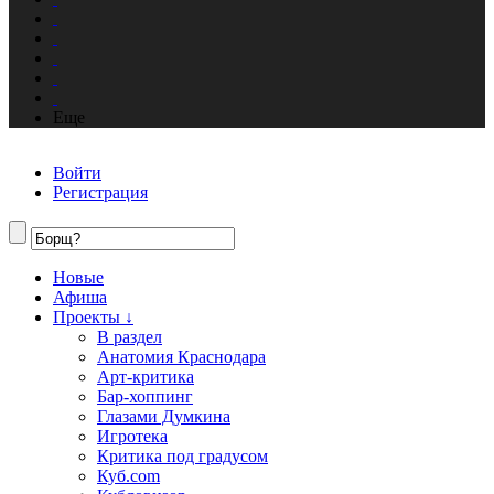
Еще
Войти
Регистрация
Новые
Афиша
Проекты ↓
В раздел
Анатомия Краснодара
Арт-критика
Бар-хоппинг
Глазами Думкина
Игротека
Критика под градусом
Куб.com