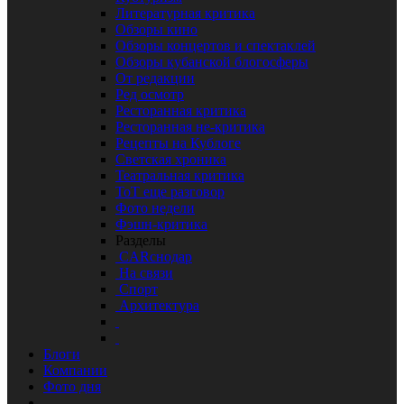
Литературная критика
Обзоры кино
Обзоры концертов и спектаклей
Обзоры кубанской блогосферы
От редакции
Ред осмотр
Ресторанная критика
Ресторанная не-критика
Рецепты на Кублоге
Светская хроника
Театральная критика
ТоТ еще разговор
Фото недели
Фэшн-критика
Разделы
CARснодар
На связи
Спорт
Архитектура
Блоги
Компании
Фото дня