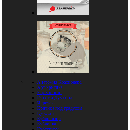
Анатомия Краснодара
Арт-критика
Бар-хоппинг
Глазами Думкина
Игротека
Критика под градусом
Куб.com
Кубловизор
Кублошки
Кубтуризм