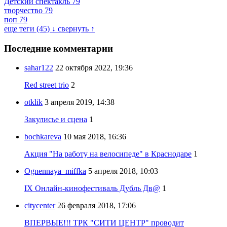
Детский спектакль
79
творчество
79
поп
79
еще теги (45) ↓
свернуть ↑
Последние комментарии
sahar122
22 октября 2022, 19:36
Red street trio
2
otklik
3 апреля 2019, 14:38
Закулисье и сцена
1
bochkareva
10 мая 2018, 16:36
Акция "На работу на велосипеде" в Краснодаре
1
Ognennaya_miffka
5 апреля 2018, 10:03
IX Онлайн-кинофестиваль Дубль Дв@
1
citycenter
26 февраля 2018, 17:06
ВПЕРВЫЕ!!! ТРК "СИТИ ЦЕНТР" проводит