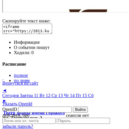
Скопируйте текст ниже:
Информация
О событии пишут
Ходили:
0
Расписание
полное
по дням
Вернуться на сайт
◄
Сегодня
Завтра
11 Вт
12 Ср
13 Чт
14 Пт
15 Сб
►
Указать OpenId
OpenID
Войти
Театр драмы имени Горького
действуй, бро
сеансов нет
пл. Театральная, 2
забыли пароль?