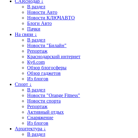
CARснодар ↓
В раздел
Новости Авто
Новости КЛЮЧАВТО
Блоги Авто
Пачки
На связи ↓
В раздел
Новости "Билайн"
Репортаж
Краснодарский интернет
Куб.com
Обзор блогосферы
Обзор гаджетов
Из блогов
Спорт ↓
В раздел
Новости "Orange Fitness"
Новости спорта
Репортаж
Активный отдых
Снаряжение
Из блогов
Архитектура ↓
В раздел