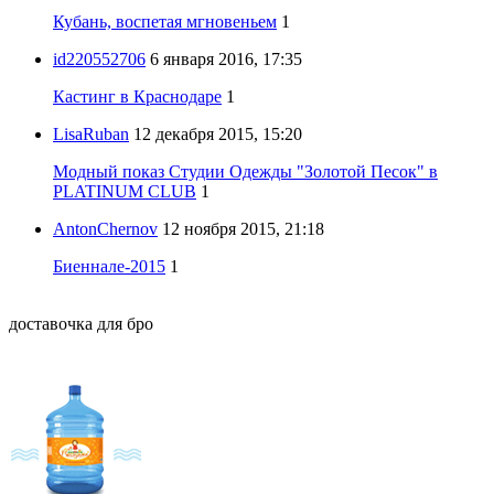
Кубань, воспетая мгновеньем
1
id220552706
6 января 2016, 17:35
Кастинг в Краснодаре
1
LisaRuban
12 декабря 2015, 15:20
Модный показ Студии Одежды "Золотой Песок" в
PLATINUM CLUB
1
AntonChernov
12 ноября 2015, 21:18
Биеннале-2015
1
доставочка для бро