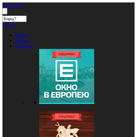
Кублог.ру
Войти
Новые
Афиша
Проекты