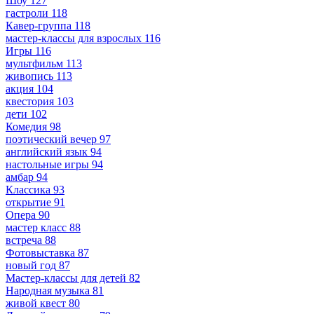
Шоу
127
гастроли
118
Кавер-группа
118
мастер-классы для взрослых
116
Игры
116
мультфильм
113
живопись
113
акция
104
квестория
103
дети
102
Комедия
98
поэтический вечер
97
английский язык
94
настольные игры
94
амбар
94
Классика
93
открытие
91
Опера
90
мастер класс
88
встреча
88
Фотовыставка
87
новый год
87
Мастер-классы для детей
82
Народная музыка
81
живой квест
80