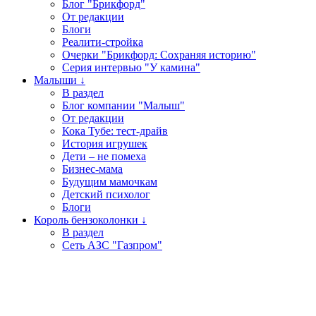
Блог "Брикфорд"
От редакции
Блоги
Реалити-стройка
Очерки "Брикфорд: Сохраняя историю"
Серия интервью "У камина"
Малыши ↓
В раздел
Блог компании "Малыш"
От редакции
Кока Тубе: тест-драйв
История игрушек
Дети – не помеха
Бизнес-мама
Будущим мамочкам
Детский психолог
Блоги
Король бензоколонки ↓
В раздел
Сеть АЗС "Газпром"