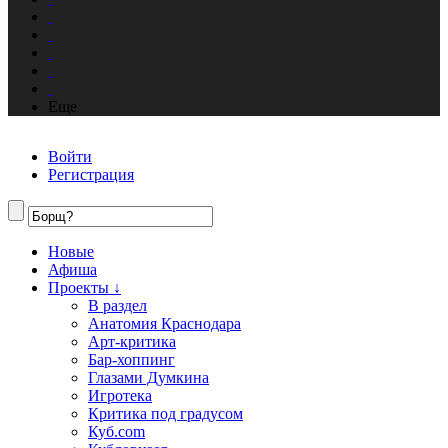
Еще
Войти
Регистрация
Новые
Афиша
Проекты ↓
В раздел
Анатомия Краснодара
Арт-критика
Бар-хоппинг
Глазами Думкина
Игротека
Критика под градусом
Куб.com