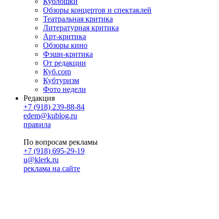
Кублошки
Обзоры концертов и спектаклей
Театральная критика
Литературная критика
Арт-критика
Обзоры кино
Фэшн-критика
От редакции
Куб.com
Кубтуризм
Фото недели
Редакция
+7 (918) 239-88-84
edem@kublog.ru
правила
По вопросам рекламы
+7 (918) 695-29-19
u@klerk.ru
реклама на сайте
PR
Илона Полянская
pr@kublog.ru
Клубок социума