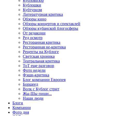
Кубловизор
Кублошки
Кубтуризм
Литературная критика
Обзоры кино
Обзоры концертов и спектаклей
Обзоры кубанской блогосферы
От редакции
Ред осмотр
Ресторанная критика
Ресторанная не-критика
Рецепты на Кублоге
Светская хроника
Театральная критика
ТоТ еще разговор
Фото недели
Фэшн-критика
Блог компании Европея
Борщеед
Волк с Кублог стрит
Жы-Шы пиши...
Наши люди
Блоги
Компании
Фото дня