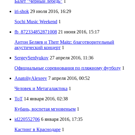
Балет "Черный лебедь"
1
iri-shok
29 июля 2016, 16:29
Sochi Music Weekend
1
fb_872334852871008
21 июня 2016, 15:17
Антон Беляев и Therr Maitz: благотворительный
акустический концерт
1
SergeySerdyukov
27 апреля 2016, 11:36
Официальные соревнования по пляжному футболу
1
AnatoliyAlexeev
7 апреля 2016, 00:52
Человек и Метагалактика
1
ToT
14 января 2016, 02:38
Кубань, воспетая мгновеньем
1
id220552706
6 января 2016, 17:35
Кастинг в Краснодаре
1