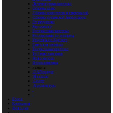
Литературная критика
Обзоры кино
Обзоры концертов и спектаклей
Обзоры кубанской блогосферы
От редакции
Ред осмотр
Ресторанная критика
Ресторанная не-критика
Рецепты на Кублоге
Светская хроника
Театральная критика
ТоТ еще разговор
Фото недели
Фэшн-критика
Разделы
CARснодар
На связи
Спорт
Архитектура
Блоги
Компании
Фото дня