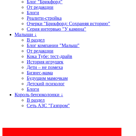
Блог "Брикфорд"
От редакции
Блоги
Реалити-стройка
Очерки "Брикфорд: Сохраняя историю"
Серия интервью "У камина"
Малыши ↓
В раздел
Блог компании "Малыш"
От редакции
Кока Тубе: тест-драйв
История игрушек
Дети – не помеха
Бизнес-мама
Будущим мамочкам
Детский психолог
Блоги
Король бензоколонки ↓
В раздел
Сеть АЗС "Газпром"