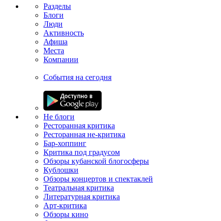
Разделы
Блоги
Люди
Активность
Афиша
Места
Компании
События на сегодня
Не блоги
Ресторанная критика
Ресторанная не-критика
Бар-хоппинг
Критика под градусом
Обзоры кубанской блогосферы
Кублошки
Обзоры концертов и спектаклей
Театральная критика
Литературная критика
Арт-критика
Обзоры кино