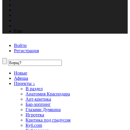
Еще
Войти
Регистрация
Новые
Афиша
Проекты ↓
В раздел
Анатомия Краснодара
Арт-критика
Бар-хоппинг
Глазами Думкина
Игротека
Критика под градусом
Куб.com