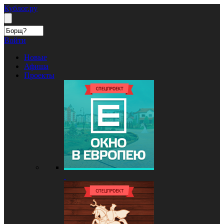
Кублог.ру
Войти
Новые
Афиша
Проекты