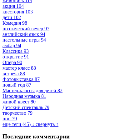
живопись
113
акция
104
квестория
103
дети
102
Комедия
98
поэтический вечер
97
английский язык
94
настольные игры
94
амбар
94
Классика
93
открытие
91
Опера
90
мастер класс
88
встреча
88
Фотовыставка
87
новый год
87
Мастер-классы для детей
82
Народная музыка
81
живой квест
80
Детский спектакль
79
творчество
79
поп
79
еще теги (45) ↓
свернуть ↑
Последние комментарии