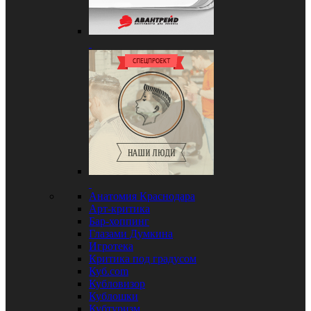
Анатомия Краснодара
Арт-критика
Бар-хоппинг
Глазами Думкина
Игротека
Критика под градусом
Куб.com
Кубловизор
Кублошки
Кубтуризм