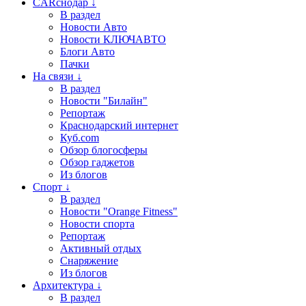
CARснодар ↓
В раздел
Новости Авто
Новости КЛЮЧАВТО
Блоги Авто
Пачки
На связи ↓
В раздел
Новости "Билайн"
Репортаж
Краснодарский интернет
Куб.com
Обзор блогосферы
Обзор гаджетов
Из блогов
Спорт ↓
В раздел
Новости "Orange Fitness"
Новости спорта
Репортаж
Активный отдых
Снаряжение
Из блогов
Архитектура ↓
В раздел