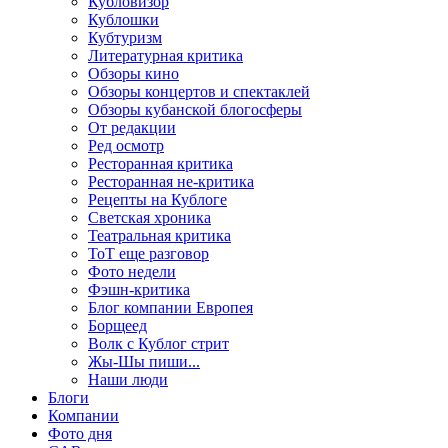
Кубловизор
Кублошки
Кубтуризм
Литературная критика
Обзоры кино
Обзоры концертов и спектаклей
Обзоры кубанской блогосферы
От редакции
Ред осмотр
Ресторанная критика
Ресторанная не-критика
Рецепты на Кублоге
Светская хроника
Театральная критика
ТоТ еще разговор
Фото недели
Фэшн-критика
Блог компании Европея
Борщеед
Волк с Кублог стрит
Жы-Шы пиши...
Наши люди
Блоги
Компании
Фото дня