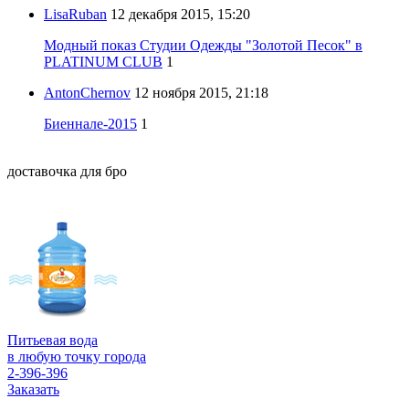
LisaRuban
12 декабря 2015, 15:20
Модный показ Студии Одежды "Золотой Песок" в
PLATINUM CLUB
1
AntonChernov
12 ноября 2015, 21:18
Биеннале-2015
1
доставочка для бро
Питьевая вода
в любую точку города
2-396-396
Заказать