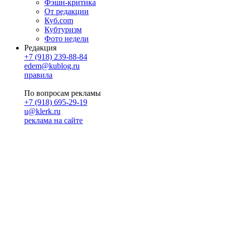
Фэшн-критика
От редакции
Куб.com
Кубтуризм
Фото недели
Редакция
+7 (918) 239-88-84
edem@kublog.ru
правила
По вопросам рекламы
+7 (918) 695-29-19
u@klerk.ru
реклама на сайте
PR
Илона Полянская
pr@kublog.ru
Клубок социума
Кублогимн
Демография Кублога
5014 кублогеров