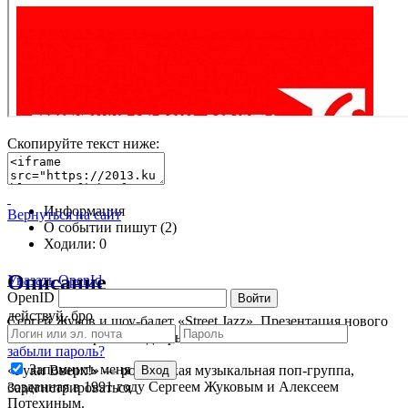
Скопируйте текст ниже:
Информация
Вернуться на сайт
О событии пишут (2)
Ходили:
0
Описание
Указать OpenId
OpenID
Войти
действуй, бро
Сергей Жуков и шоу-балет «Street Jazz». Презентация нового
альбома «Открой мне дверь...».
забыли пароль?
Запомнить меня
«Руки Вверх!» — российская музыкальная поп-группа,
Вход
созданная в 1991 году Сергеем Жуковым и Алексеем
Зарегистрироваться
Потехиным.