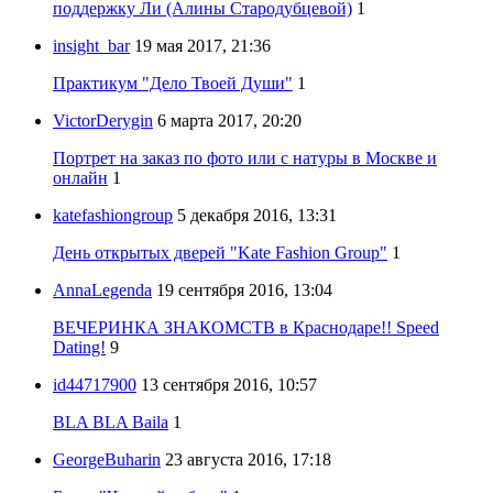
поддержку Ли (Алины Стародубцевой)
1
insight_bar
19 мая 2017, 21:36
Практикум "Дело Твоей Души"
1
VictorDerygin
6 марта 2017, 20:20
Портрет на заказ по фото или с натуры в Москве и
онлайн
1
katefashiongroup
5 декабря 2016, 13:31
День открытых дверей "Kate Fashion Group"
1
AnnaLegenda
19 сентября 2016, 13:04
ВЕЧЕРИНКА ЗНАКОМСТВ в Краснодаре!! Speed
Dating!
9
id44717900
13 сентября 2016, 10:57
BLA BLA Baila
1
GeorgeBuharin
23 августа 2016, 17:18