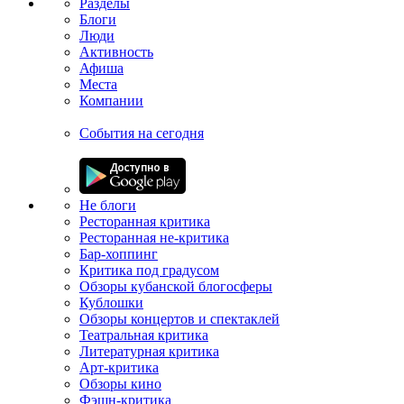
Разделы
Блоги
Люди
Активность
Афиша
Места
Компании
События на сегодня
Не блоги
Ресторанная критика
Ресторанная не-критика
Бар-хоппинг
Критика под градусом
Обзоры кубанской блогосферы
Кублошки
Обзоры концертов и спектаклей
Театральная критика
Литературная критика
Арт-критика
Обзоры кино
Фэшн-критика