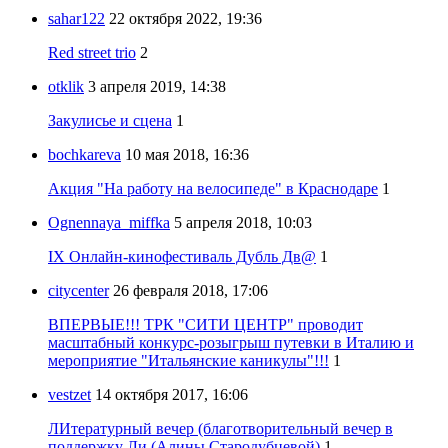
sahar122
22 октября 2022, 19:36
Red street trio
2
otklik
3 апреля 2019, 14:38
Закулисье и сцена
1
bochkareva
10 мая 2018, 16:36
Акция "На работу на велосипеде" в Краснодаре
1
Ognennaya_miffka
5 апреля 2018, 10:03
IX Онлайн-кинофестиваль Дубль Дв@
1
citycenter
26 февраля 2018, 17:06
ВПЕРВЫЕ!!! ТРК "СИТИ ЦЕНТР" проводит
масштабный конкурс-розыгрыш путевки в Италию и
мероприятие "Итальянские каникулы"!!!
1
vestzet
14 октября 2017, 16:06
ЛИтературный вечер (благотворительный вечер в
поддержку Ли (Алины Стародубцевой)
1