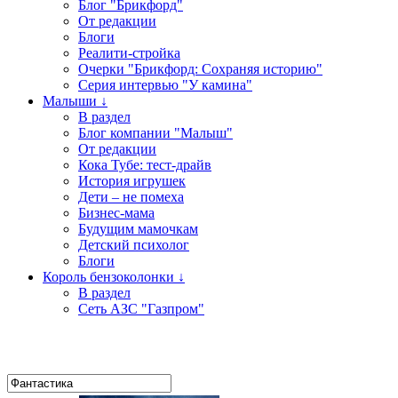
Блог "Брикфорд"
От редакции
Блоги
Реалити-стройка
Очерки "Брикфорд: Сохраняя историю"
Серия интервью "У камина"
Малыши ↓
В раздел
Блог компании "Малыш"
От редакции
Кока Тубе: тест-драйв
История игрушек
Дети – не помеха
Бизнес-мама
Будущим мамочкам
Детский психолог
Блоги
Король бензоколонки ↓
В раздел
Сеть АЗС "Газпром"