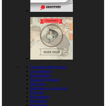
Анатомия Краснодара
Арт-критика
Бар-хоппинг
Глазами Думкина
Игротека
Критика под градусом
Куб.com
Кубловизор
Кублошки
Кубтуризм