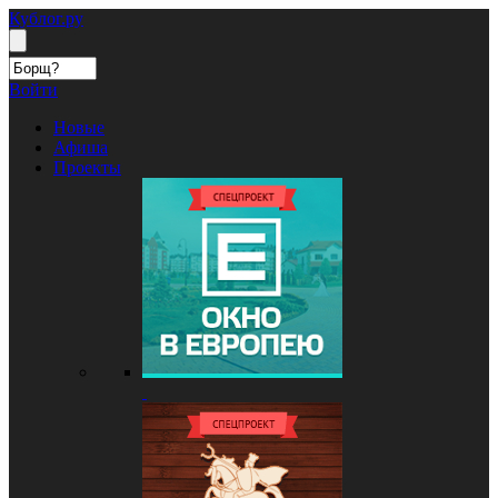
Кублог.ру
Войти
Новые
Афиша
Проекты