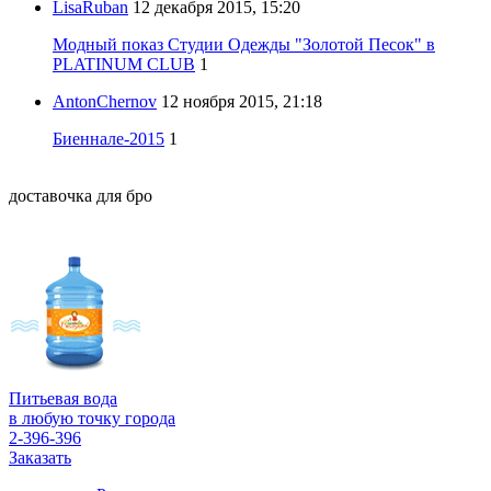
LisaRuban
12 декабря 2015, 15:20
Модный показ Студии Одежды "Золотой Песок" в
PLATINUM CLUB
1
AntonChernov
12 ноября 2015, 21:18
Биеннале-2015
1
доставочка для бро
Питьевая вода
в любую точку города
2-396-396
Заказать