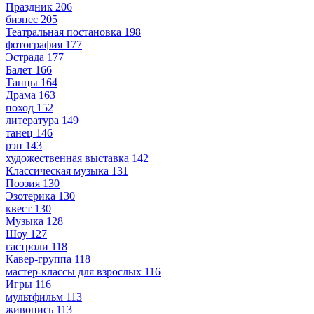
Праздник
206
бизнес
205
Театральная постановка
198
фотография
177
Эстрада
177
Балет
166
Танцы
164
Драма
163
поход
152
литература
149
танец
146
рэп
143
художественная выставка
142
Классическая музыка
131
Поэзия
130
Эзотерика
130
квест
130
Музыка
128
Шоу
127
гастроли
118
Кавер-группа
118
мастер-классы для взрослых
116
Игры
116
мультфильм
113
живопись
113