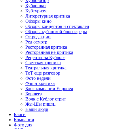
Кубловизор
Кублошки
Кубтуризм
Литературная критика
Обзоры кино
Обзоры концертов и спектаклей
Обзоры кубанской блогосферы
От редакции
Ред осмотр
Ресторанная критика
Ресторанная не-критика
Рецепты на Кублоге
Светская хроника
Театральная критика
ТоТ еще разговор
Фото недели
Фэшн-критика
Блог компании Европея
Борщеед
Волк с Кублог стрит
Жы-Шы пиши...
Наши люди
Блоги
Компании
Фото дня