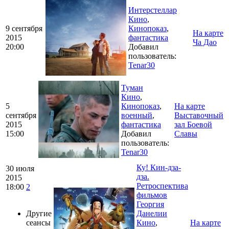
Интерстеллар
Кино
,
9 сентября
Кинопоказ
,
На карте
2015
фантастика
Ча Дао
20:00
Добавил
пользователь:
Tenar30
Туман
Кино
,
5
Кинопоказ
,
На карте
сентября
военный
,
Выставочный
2015
фантастика
зал Боевой
15:00
Добавил
Славы
пользователь:
Tenar30
Ку! Кин-дза-
30 июля
дза.
2015
Ретроспектива
18:00
2
фильмов
Георгия
Другие
Данелии
сеансы
Кино
,
На карте