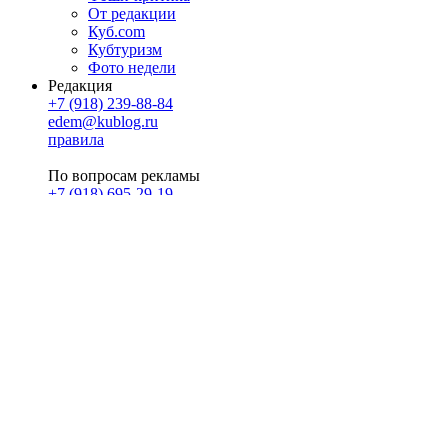
От редакции
Куб.com
Кубтуризм
Фото недели
Редакция
+7 (918) 239-88-84
edem@kublog.ru
правила
По вопросам рекламы
+7 (918) 695-29-19
u@klerk.ru
реклама на сайте
PR
Илона Полянская
pr@kublog.ru
Клубок социума
Кублогимн
Демография Кублога
5014 кублогеров
© 2026