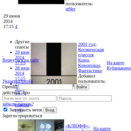
пользователь:
st9ler
29 июня
2014
17:15
4
Другие
2001 год:
сеансы
Космическая
29 июн
одиссея
2014
Вернуться на сайт
Кино
,
17:15
На карте
Кинопоказ
,
28 июн
Кубанькино
Фантастика
2014
Добавил
17:15
Указать OpenId
пользователь:
27 июн
st9ler
OpenID
Войти
2014
действуй, бро
19:15
еще
забыли пароль?
сеансы
Запомнить меня
(+1)
Вход
Зарегистрироваться
«КЛЮФФ»:
На карте