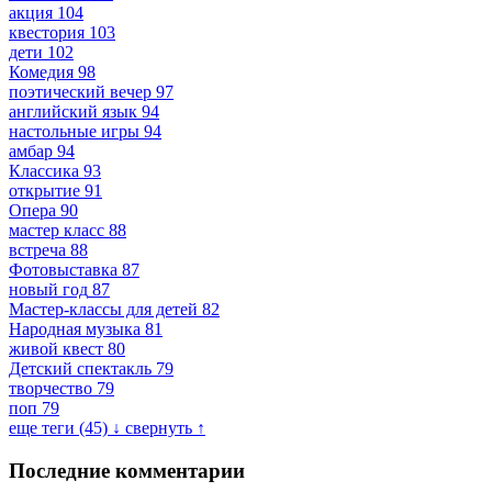
акция
104
квестория
103
дети
102
Комедия
98
поэтический вечер
97
английский язык
94
настольные игры
94
амбар
94
Классика
93
открытие
91
Опера
90
мастер класс
88
встреча
88
Фотовыставка
87
новый год
87
Мастер-классы для детей
82
Народная музыка
81
живой квест
80
Детский спектакль
79
творчество
79
поп
79
еще теги (45) ↓
свернуть ↑
Последние комментарии