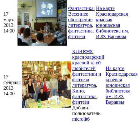
Фантастика:
На карте
17
Весеннее
Краснодарская
марта
обострение
краевая
2013
литература
,
юношеская
14:00
фантастика
,
библиотека им.
фэнтези
И.Ф. Вараввы
КЛЮФФ:
краснодарский
краевой клуб
любителей
На карте
фантастики и
Краснодарская
17
фэнтези
краевая
февраля
литература
,
юношеская
2013
Кино
,
библиотека
14:00
фантастика
,
им. И.Ф.
фэнтези
Вараввы
Добавил
пользователь:
microlit6