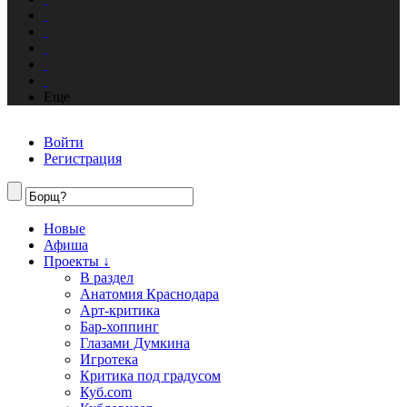
Еще
Войти
Регистрация
Новые
Афиша
Проекты ↓
В раздел
Анатомия Краснодара
Арт-критика
Бар-хоппинг
Глазами Думкина
Игротека
Критика под градусом
Куб.com