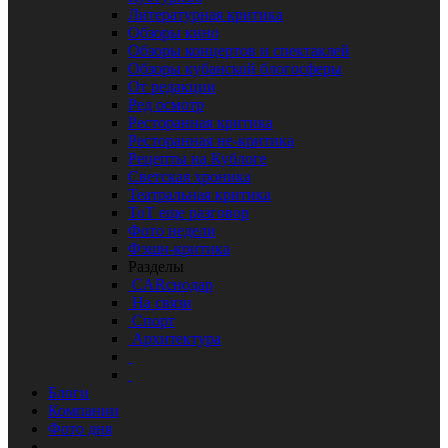
Литературная критика
Обзоры кино
Обзоры концертов и спектаклей
Обзоры кубанской блогосферы
От редакции
Ред осмотр
Ресторанная критика
Ресторанная не-критика
Рецепты на Кублоге
Светская хроника
Театральная критика
ТоТ еще разговор
Фото недели
Фэшн-критика
Разделы
CARснодар
На связи
Спорт
Архитектура
Блоги
Компании
Фото дня