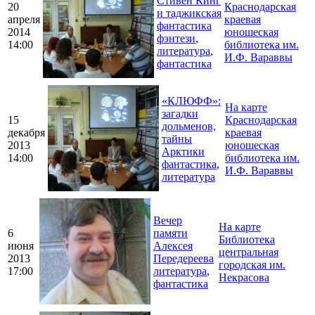
Стивен Кинг
20
Краснодарская
и таджикская
апреля
краевая
фантастика
2014
юношеская
фэнтези
,
14:00
библиотека им.
литература
,
И.Ф. Вараввы
фантастика
«КЛЮФФ»:
На карте
загадки
15
Краснодарская
дольменов,
декабря
краевая
тайны
2013
юношеская
Арктики
14:00
библиотека им.
фантастика
,
И.Ф. Вараввы
литература
Вечер
На карте
6
памяти
Библиотека
июня
Алексея
центральная
2013
Передереева
городская им.
17:00
литература
,
Некрасова
фантастика