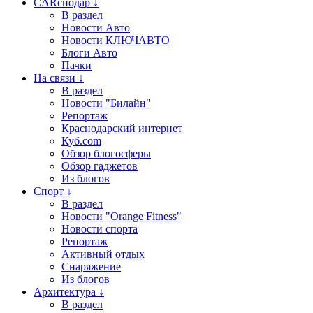
CARснодар ↓
В раздел
Новости Авто
Новости КЛЮЧАВТО
Блоги Авто
Пачки
На связи ↓
В раздел
Новости "Билайн"
Репортаж
Краснодарский интернет
Куб.com
Обзор блогосферы
Обзор гаджетов
Из блогов
Спорт ↓
В раздел
Новости "Orange Fitness"
Новости спорта
Репортаж
Активный отдых
Снаряжение
Из блогов
Архитектура ↓
В раздел