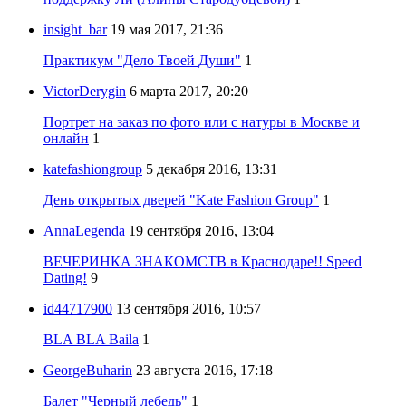
insight_bar
19 мая 2017, 21:36
Практикум "Дело Твоей Души"
1
VictorDerygin
6 марта 2017, 20:20
Портрет на заказ по фото или с натуры в Москве и
онлайн
1
katefashiongroup
5 декабря 2016, 13:31
День открытых дверей "Kate Fashion Group"
1
AnnaLegenda
19 сентября 2016, 13:04
ВЕЧЕРИНКА ЗНАКОМСТВ в Краснодаре!! Speed
Dating!
9
id44717900
13 сентября 2016, 10:57
BLA BLA Baila
1
GeorgeBuharin
23 августа 2016, 17:18
Балет "Черный лебедь"
1