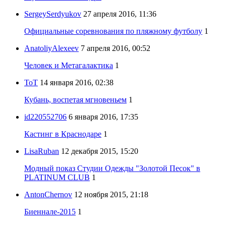
SergeySerdyukov
27 апреля 2016, 11:36
Официальные соревнования по пляжному футболу
1
AnatoliyAlexeev
7 апреля 2016, 00:52
Человек и Метагалактика
1
ToT
14 января 2016, 02:38
Кубань, воспетая мгновеньем
1
id220552706
6 января 2016, 17:35
Кастинг в Краснодаре
1
LisaRuban
12 декабря 2015, 15:20
Модный показ Студии Одежды "Золотой Песок" в
PLATINUM CLUB
1
AntonChernov
12 ноября 2015, 21:18
Биеннале-2015
1