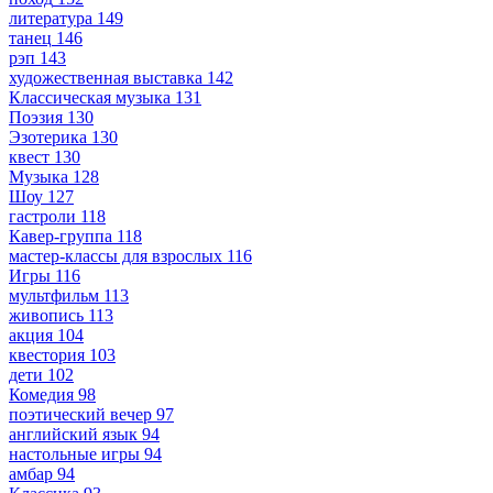
литература
149
танец
146
рэп
143
художественная выставка
142
Классическая музыка
131
Поэзия
130
Эзотерика
130
квест
130
Музыка
128
Шоу
127
гастроли
118
Кавер-группа
118
мастер-классы для взрослых
116
Игры
116
мультфильм
113
живопись
113
акция
104
квестория
103
дети
102
Комедия
98
поэтический вечер
97
английский язык
94
настольные игры
94
амбар
94