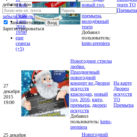
действуй, бро
4 янв
новый год
,
театр ТО
2016
2016
,
кмто
,
Премьера
19:00
премьера
,
забыли пароль?
3 янв
молодёжный
Запомнить меня
Вход
2016
театр
Зарегистрироваться
19:00
Добавил
еще
пользователь:
сеансы
kmto-premiera
(+5)
Новогодние стрелы
любви.
Праздничный
новогодний
концерт во Дворце
На карте
27
искусств
Дворец
декабря
краснодар
,
новый
искусств
2015
год
,
2016
,
кмто
,
ТО
19:00
премьера
,
дворец
Премьера
искусств
Добавил
пользователь:
kmto-
premiera
Новогодний
25 декабря