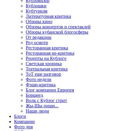
Кубловизор
Кублошки
Кубтуризм
Литературная критика
Обзоры кино
Обзоры концертов и спектаклей
Обзоры кубанской блогосферы
От редакции
Ред осмотр
Ресторанная критика
Ресторанная не-критика
Рецепты на Кублоге
Светская хроника
Театральная критика
ТоТ еще разговор
Фото недели
Фэшн-критика
Блог компании Европея
Борщеед
Волк с Кублог стрит
Жы-Шы пиши...
Наши люди
Блоги
Компании
Фото дня