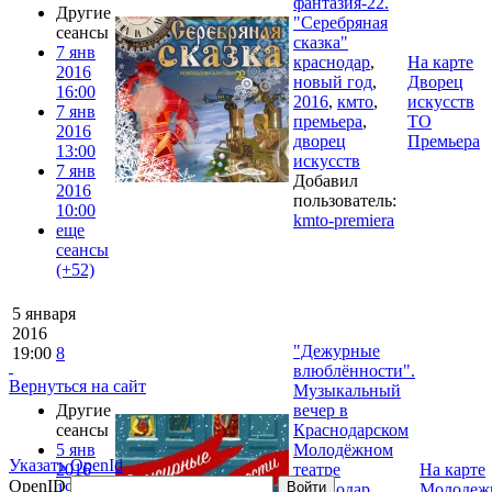
фантазия-22.
Другие
"Серебряная
сеансы
сказка"
7 янв
краснодар
,
На карте
2016
новый год
,
Дворец
16:00
2016
,
кмто
,
искусств
7 янв
премьера
,
ТО
2016
дворец
Премьера
13:00
искусств
7 янв
Добавил
2016
пользователь:
10:00
kmto-premiera
еще
сеансы
(+52)
5 января
2016
"Дежурные
19:00
8
влюблённости".
Вернуться на сайт
Музыкальный
Другие
вечер в
сеансы
Краснодарском
5 янв
Молодёжном
Указать OpenId
2016
театре
На карте
OpenID
Войти
19:00
краснодар
,
Молодеж