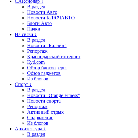
CARснодар ↓
В раздел
Новости Авто
Новости КЛЮЧАВТО
Блоги Авто
Пачки
На связи ↓
В раздел
Новости "Билайн"
Репортаж
Краснодарский интернет
Куб.com
Обзор блогосферы
Обзор гаджетов
Из блогов
Спорт ↓
В раздел
Новости "Orange Fitness"
Новости спорта
Репортаж
Активный отдых
Снаряжение
Из блогов
Архитектура ↓
В раздел