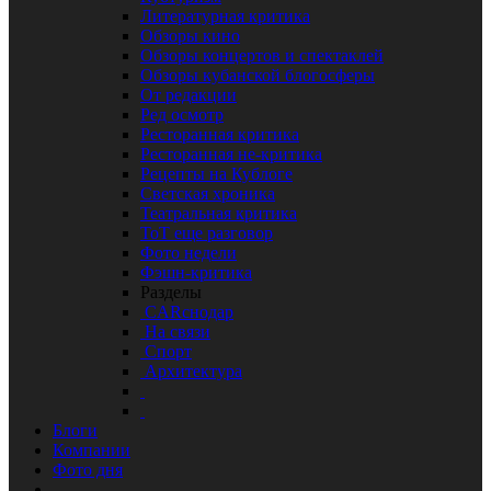
Литературная критика
Обзоры кино
Обзоры концертов и спектаклей
Обзоры кубанской блогосферы
От редакции
Ред осмотр
Ресторанная критика
Ресторанная не-критика
Рецепты на Кублоге
Светская хроника
Театральная критика
ТоТ еще разговор
Фото недели
Фэшн-критика
Разделы
CARснодар
На связи
Спорт
Архитектура
Блоги
Компании
Фото дня