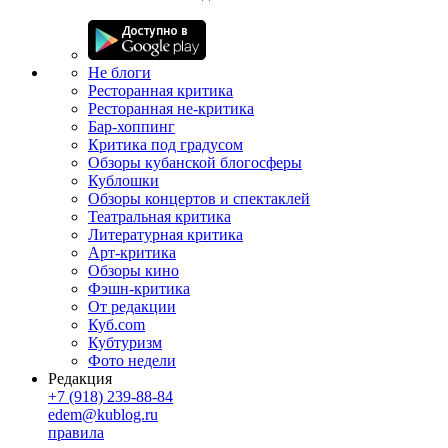
Не блоги
Ресторанная критика
Ресторанная не-критика
Бар-хоппинг
Критика под градусом
Обзоры кубанской блогосферы
Кублошки
Обзоры концертов и спектаклей
Театральная критика
Литературная критика
Арт-критика
Обзоры кино
Фэшн-критика
От редакции
Куб.com
Кубтуризм
Фото недели
Редакция
+7 (918) 239-88-84
edem@kublog.ru
правила