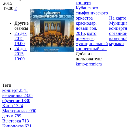
концерт
2015
Кубанского
19:00
2
симфонического
оркестра
На карте
Другие
краснодар
,
Муници
сеансы
новый год
,
концертн
25 дек
2016
,
кмто
,
органной
2015
премьера
,
камерно
19:00
муниципальный
музыки
24 дек
концертный зал
2015
Добавил
19:00
пользователь:
kmto-premiera
Теги
концерт
2541
вечеринка
2335
обучение
1330
Кино
1324
Мастер-класс
990
детям
789
Выставка
713
Кинопоказ
621