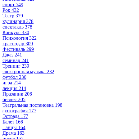
спорт
549
Рок
432
Театр
379
кулинария
378
спектакль
378
Конкурс
330
Психология
322
краснодар
309
Фестиваль
299
Джаз
241
семинар
241
Тренинг
239
электронная музыка
232
футбол
230
игра
214
лекция
214
Праздник
206
бизнес
205
Театральная постановка
198
фотография
177
Эстрада
177
Балет
166
Танцы
164
Драма
163
поход
152