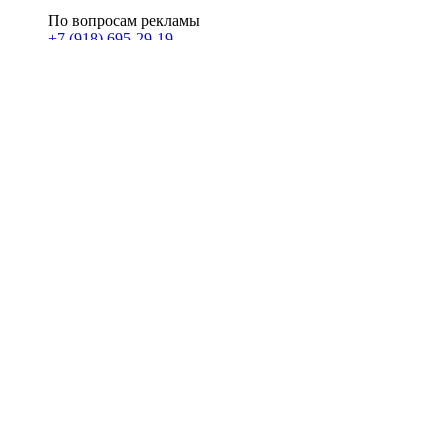
По вопросам рекламы
+7 (918) 695-29-19
u@klerk.ru
реклама на сайте
PR
Илона Полянская
pr@kublog.ru
Клубок социума
Кублогимн
Демография Кублога
5014 кублогеров
© 2026
Кублог
Кулбог
Клубог
Жлобук
КуолбG
=)
18+