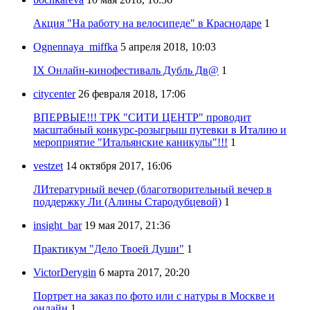
Акция "На работу на велосипеде" в Краснодаре
1
Ognennaya_miffka
5 апреля 2018, 10:03
IX Онлайн-кинофестиваль Дубль Дв@
1
citycenter
26 февраля 2018, 17:06
ВПЕРВЫЕ!!! ТРК "СИТИ ЦЕНТР" проводит
масштабный конкурс-розыгрыш путевки в Италию и
мероприятие "Итальянские каникулы"!!!
1
vestzet
14 октября 2017, 16:06
ЛИтературный вечер (благотворительный вечер в
поддержку Ли (Алины Стародубцевой)
1
insight_bar
19 мая 2017, 21:36
Практикум "Дело Твоей Души"
1
VictorDerygin
6 марта 2017, 20:20
Портрет на заказ по фото или с натуры в Москве и
онлайн
1