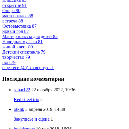
Классика
93
открытие
91
Опера
90
мастер класс
88
встреча
88
Фотовыставка
87
новый год
87
Мастер-классы для детей
82
Народная музыка
81
живой квест
80
Детский спектакль
79
творчество
79
поп
79
еще теги (45) ↓
свернуть ↑
Последние комментарии
sahar122
22 октября 2022, 19:36
Red street trio
2
otklik
3 апреля 2019, 14:38
Закулисье и сцена
1
bochkareva
10 мая 2018, 16:36