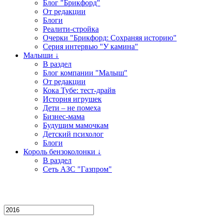
Блог "Брикфорд"
От редакции
Блоги
Реалити-стройка
Очерки "Брикфорд: Сохраняя историю"
Серия интервью "У камина"
Малыши ↓
В раздел
Блог компании "Малыш"
От редакции
Кока Тубе: тест-драйв
История игрушек
Дети – не помеха
Бизнес-мама
Будущим мамочкам
Детский психолог
Блоги
Король бензоколонки ↓
В раздел
Сеть АЗС "Газпром"