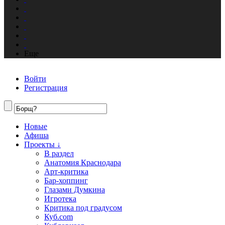
Еще
Войти
Регистрация
Новые
Афиша
Проекты ↓
В раздел
Анатомия Краснодара
Арт-критика
Бар-хоппинг
Глазами Думкина
Игротека
Критика под градусом
Куб.com