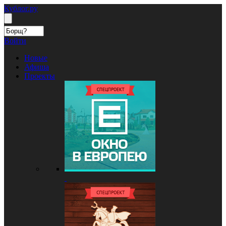
Кублог.ру
Войти
Новые
Афиша
Проекты