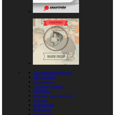
Анатомия Краснодара
Арт-критика
Бар-хоппинг
Глазами Думкина
Игротека
Критика под градусом
Куб.com
Кубловизор
Кублошки
Кубтуризм