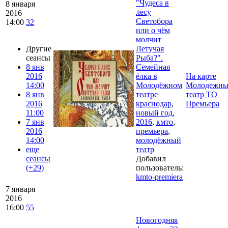
"Чудеса в
8 января
лесу
2016
Светобора
14:00
32
или о чём
молчит
Другие
Летучая
сеансы
Рыба?".
8 янв
Семейная
2016
ёлка в
На карте
14:00
Молодёжном
Молодежн
8 янв
театре
театр ТО
2016
краснодар
,
Премьера
11:00
новый год
,
7 янв
2016
,
кмто
,
2016
премьера
,
14:00
молодёжный
еще
театр
сеансы
Добавил
(+29)
пользователь:
kmto-premiera
7 января
2016
16:00
55
Новогодняя